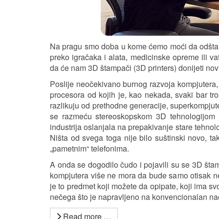
Na pragu smo doba u kome ćemo moći da odštamp
preko igračaka i alata, medicinske opreme ili v
da će nam 3D štampači (3D printers) donijeti novu
Poslije neočekivano burnog razvoja kompjutera, p
procesora od kojih je, kao nekada, svaki bar tr
razlikuju od prethodne generacije, superkompjuter
se razmeću stereoskopskom 3D tehnologijom 
industrija oslanjala na prepakivanje stare tehnol
Ništa od svega toga nije bilo suštinski novo, ta
„pametnim“ telefonima.
A onda se dogodilo čudo i pojavili su se 3D štam
kompjutera više ne mora da bude samo otisak neč
je to predmet koji možete da opipate, koji ima svo
nečega što je napravljeno na konvencionalan nač
Read more …