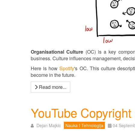
Organisational Culture
(OC) is a key componen
business. Culture influences management, decisi
Here is how
Spotify
's OC. This culture descript
become in the future.
Read more...
YouTube Copyright s
Dejan Majkic
Nauka I Tehnologija
04 Septem