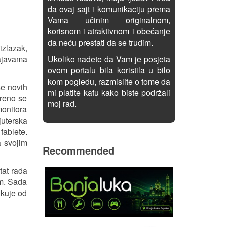
da ovaj sajt i komunikaciju prema
Vama učinim originalnom,
korisnom i atraktivnom i obećanje
da neću prestati da se trudim.
izlazak,
najavama
Ukoliko nađete da Vam je posjeta
ovom portalu bila koristila u bilo
kom pogledu, razmislite o tome da
še novih
mi platite kafu kako biste podržali
ereno se
moj rad.
monitora
uterska
fablete.
a svojim
Recommended
tat rada
em. Sada
ikuje od