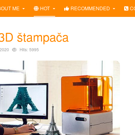
BOUT ME
HOT
RECOMMENDED
C
 3D štampača
 2020
Hits: 5995