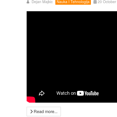
Dejan Majkic
Nauka I Tehnologija
20 October
Read more...