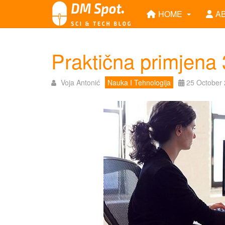
HOME
A
Praktična primjena
Voja Antonić
Nauka I Tehnologija
25 October