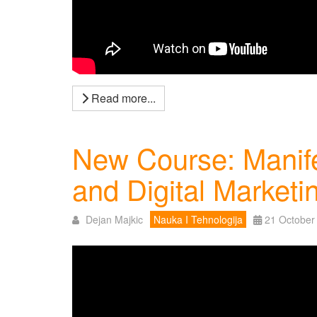
Read more...
New Course: Manife
and Digital Marketi
Dejan Majkic
Nauka I Tehnologija
21 October