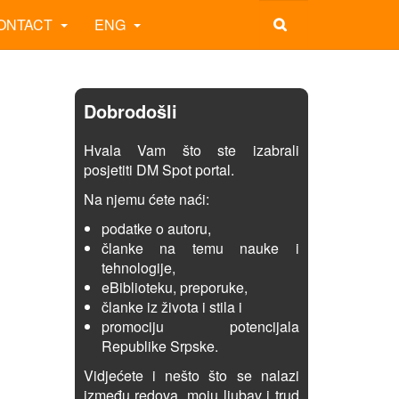
ONTACT
ENG
Dobrodošli
Hvala Vam što ste izabrali
posjetiti DM Spot portal.
Na njemu ćete naći:
podatke o autoru,
članke na temu nauke i
tehnologije,
eBiblioteku, preporuke,
članke iz života i stila i
promociju potencijala
Republike Srpske.
Vidjećete i nešto što se nalazi
između redova, moju ljubav i trud