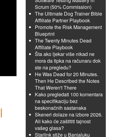
Software Testing Mastery in
Scrum (50% Commission)
The Ultimate Dog Trainer Bible
Affiliate Partner Playbook
Promote the Risk Management
Blueprint
The Twenty Minutes Dead
Affiliate Playbook
Šta ako ljekar više nikad ne
mora da tipka na računaru dok
ste na pregledu?
He Was Dead for 20 Minutes.
Then He Described the Notes
That Weren't There
Kako pregledati 100 komentara
na specifikaciju bez
l
beskonačnih sastanaka
Skeneri dolaze na izbore 2026.
Ali kako će zaštititi tajnost
vašeg glasa?
Starlink stiže u Banjaluku