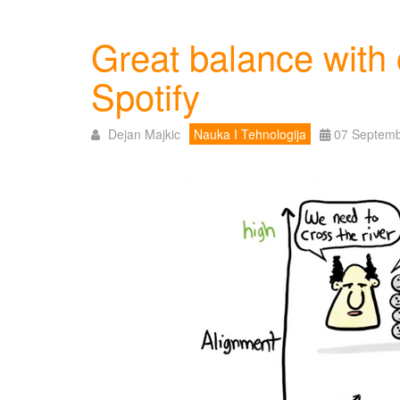
Great balance with o
Spotify
Dejan Majkic
Nauka I Tehnologija
07 Septem