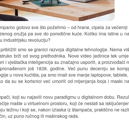
amo gotovo sve što poželimo – od hrane, cipela za večernji 
atrenog oružja pa sve do porodične kuće. Koliko ima istine u 
 industrijsku revoluciju?
ribližili smo se granici razvoja digitalne tehnologije. Nema vi
ostruko brži od svog prethodnika. Nove video jedinice tek umj
i i vještačka inteligencija su značajno usporili, a proizvođači 
pronađenom još 1838. godine. Već punu deceniju se kompj
ogije u nova kućišta, pa smo imali sve manje laptopove, tablete, 
ko da su se korisnici već umorili od mijenjanja boja i maski n
pači, koji su najavili novu paradigmu u digitalnom dobu. Rezul
ije mašte u virtuelnom prostoru, koji će nestati sa isključenj
ju težinu i koji se, nakon izlaska iz štampača, praktično ne razl
in, uz puno ručnog ili mašinskog rada.