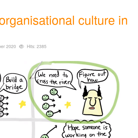
rganisational culture in
ber 2020
Hits: 2385