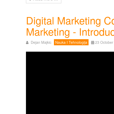
Digital Marketing C
Marketing - Introduc
Dejan Majkic
Nauka I Tehnologija
23 October