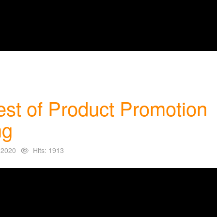
st of Product Promotion
ng
 2020
Hits: 1913