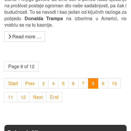
na prošlost postaje ogroman dio naše sadašnjosti, pa čak i
budućnosti. To se navodi i kao jedan od ključnih razloga za
pobjedu
Donalda Trampa
na izborima u Americi, no
vratiću se na to kasnije.
Read more …
Page 8 of 12
Start
Prev
3
4
5
6
7
8
9
10
11
12
Next
End