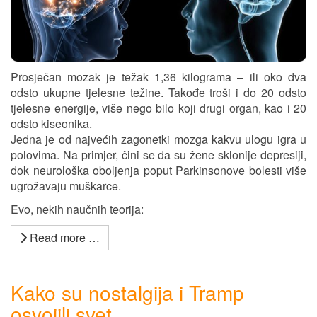
Prosječan mozak je težak 1,36 kilograma – ili oko dva
odsto ukupne tjelesne težine. Takođe troši i do 20 odsto
tjelesne energije, više nego bilo koji drugi organ, kao i 20
odsto kiseonika.
Jedna je od najvećih zagonetki mozga kakvu ulogu igra u
polovima. Na primjer, čini se da su žene sklonije depresiji,
dok neurološka oboljenja poput Parkinsonove bolesti više
ugrožavaju muškarce.
Evo, nekih naučnih teorija:
Read more …
Kako su nostalgija i Tramp
osvojili svet