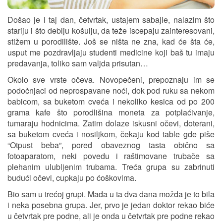
Došao je i taj dan, četvrtak, ustajem sabajle, nalazim što
stariju i što deblju košulju, da teže iscepaju zainteresovani,
stižem u porodilište. Još se ništa ne zna, kad će šta će,
usput me pozdravljaju studenti medicine koji baš tu imaju
predavanja, toliko sam valjda prisutan…
Okolo sve vrste očeva. Novopečeni, prepoznaju im se
podočnjaci od neprospavane noći, dok pod ruku sa nekom
babicom, sa buketom cveća i nekoliko kesica od po 200
grama kafe što porodlišina moneta za potplaćivanje,
tumaraju hodnicima. Zatim dolaze iskusni očevi, doterani,
sa buketom cveća i nosiljkom, čekaju kod table gde piše
“Otpust beba”, pored obaveznog tasta obično sa
fotoaparatom, neki povedu i raštimovane trubače sa
plehanim ulubljenim trubama. Treća grupa su zabrinuti
budući očevi, cupkaju po ćoškovima.
Bio sam u trećoj grupi. Mada u ta dva dana možda je to bila
i neka posebna grupa. Jer, prvo je jedan doktor rekao biće
u četvrtak pre podne, ali je onda u četvrtak pre podne rekao