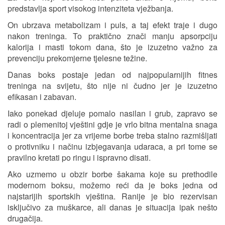
predstavlja sport visokog intenziteta vježbanja.
On ubrzava metabolizam i puls, a taj efekt traje i dugo
nakon treninga. To praktično znači manju apsorpciju
kalorija i masti tokom dana, što je izuzetno važno za
prevenciju prekomjerne tjelesne težine.
Danas boks postaje jedan od najpopularnijih fitnes
treninga na svijetu, što nije ni čudno jer je izuzetno
efikasan i zabavan.
Iako ponekad djeluje pomalo nasilan i grub, zapravo se
radi o plemenitoj vještini gdje je vrlo bitna mentalna snaga
i koncentracija jer za vrijeme borbe treba stalno razmišljati
o protivniku i načinu izbjegavanja udaraca, a pri tome se
pravilno kretati po ringu i ispravno disati.
Ako uzmemo u obzir borbe šakama koje su prethodile
modernom boksu, možemo reći da je boks jedna od
najstarijih sportskih vještina. Ranije je bio rezervisan
isključivo za muškarce, ali danas je situacija ipak nešto
drugačija.