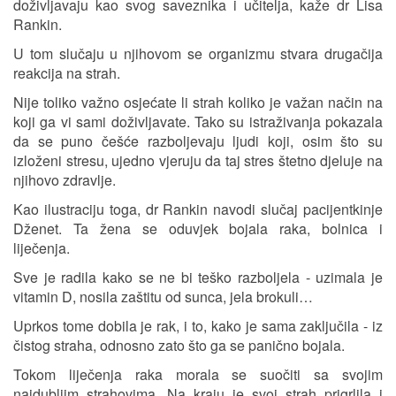
doživljavaju kao svog saveznika i učitelja, kaže dr Lisa
Rankin.
U tom slučaju u njihovom se organizmu stvara drugačija
reakcija na strah.
Nije toliko važno osjećate li strah koliko je važan način na
koji ga vi sami doživljavate. Tako su istraživanja pokazala
da se puno češće razboljevaju ljudi koji, osim što su
izloženi stresu, ujedno vjeruju da taj stres štetno djeluje na
njihovo zdravlje.
Kao ilustraciju toga, dr Rankin navodi slučaj pacijentkinje
Dženet. Ta žena se oduvjek bojala raka, bolnica i
liječenja.
Sve je radila kako se ne bi teško razboljela - uzimala je
vitamin D, nosila zaštitu od sunca, jela brokuli…
Uprkos tome dobila je rak, i to, kako je sama zaključila - iz
čistog straha, odnosno zato što ga se panično bojala.
Tokom liječenja raka morala se suočiti sa svojim
najdubljim strahovima. Na kraju je svoj strah prigrlila i