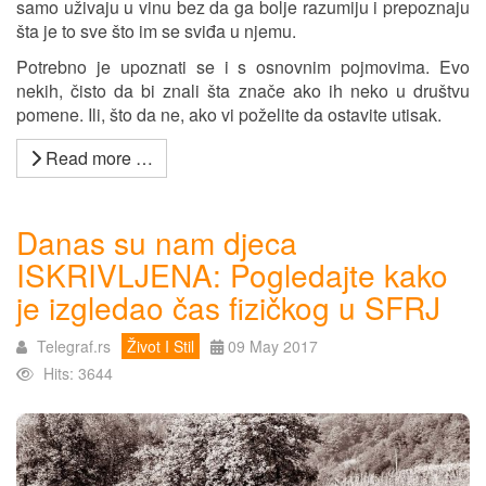
samo uživaju u vinu bez da ga bolje razumiju i prepoznaju
šta je to sve što im se sviđa u njemu.
Potrebno je upoznati se i s osnovnim pojmovima. Evo
nekih, čisto da bi znali šta znače ako ih neko u društvu
pomene. Ili, što da ne, ako vi poželite da ostavite utisak.
Read more …
Danas su nam djeca
ISKRIVLJENA: Pogledajte kako
je izgledao čas fizičkog u SFRJ
Telegraf.rs
Život I Stil
09 May 2017
Hits: 3644