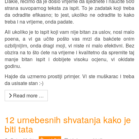
Dakle, recimo da je došlo vrijeme da sjednete i naučite 500
strana suvoparnog teksta za ispit. To je zadatak koji treba
da odradite efikasno; to jest, ukoliko ne odradite to kako
treba i na vrijeme, onda padate.
Ali ukoliko je to ispit koji vam nije bitan za uslov, nosi malo
poena, a vi ga učite pošto vas mrzi da bakćete onim
ozbiljnijim, onda dragi moji, vi niste ni malo efektivni. Bez
obzira na to što ćete na vrijeme i kvalitetno da spremite taj
manje bitan ispit i dobijete visoku ocjenu, vi okidate
godinu.
Hajde da uzmemo prostiji primjer. Vi ste muškarac i treba
da usisate stan :-)
Read more …
12 urnebesnih shvatanja kako je
biti tata