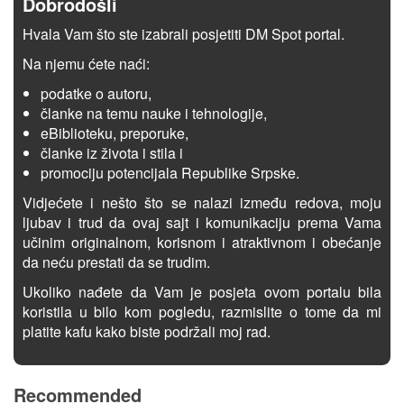
Dobrodošli
Hvala Vam što ste izabrali posjetiti DM Spot portal.
Na njemu ćete naći:
podatke o autoru,
članke na temu nauke i tehnologije,
eBiblioteku, preporuke,
članke iz života i stila i
promociju potencijala Republike Srpske.
Vidjećete i nešto što se nalazi između redova, moju
ljubav i trud da ovaj sajt i komunikaciju prema Vama
učinim originalnom, korisnom i atraktivnom i obećanje
da neću prestati da se trudim.
Ukoliko nađete da Vam je posjeta ovom portalu bila
koristila u bilo kom pogledu, razmislite o tome da mi
platite kafu kako biste podržali moj rad.
Recommended