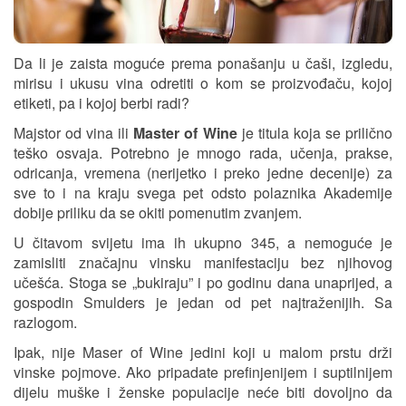
Da li je zaista moguće prema ponašanju u čaši, izgledu,
mirisu i ukusu vina odretiti o kom se proizvođaču, kojoj
etiketi, pa i kojoj berbi radi?
Majstor od vina ili
Master of Wine
je titula koja se prilično
teško osvaja. Potrebno je mnogo rada, učenja, prakse,
odricanja, vremena (nerijetko i preko jedne decenije) za
sve to i na kraju svega pet odsto polaznika Akademije
dobije priliku da se okiti pomenutim zvanjem.
U čitavom svijetu ima ih ukupno 345, a nemoguće je
zamisliti značajnu vinsku manifestaciju bez njihovog
učešća. Stoga se „bukiraju” i po godinu dana unaprijed, a
gospodin Smulders je jedan od pet najtraženijih. Sa
razlogom.
Ipak, nije Maser of Wine jedini koji u malom prstu drži
vinske pojmove. Ako pripadate prefinjenijem i suptilnijem
dijelu muške i ženske populacije neće biti dovoljno da