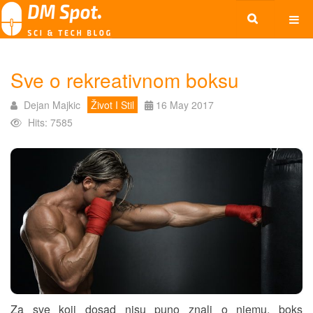
Sve o rekreativnom boksu
Dejan Majkic
Život I Stil
16 May 2017
Hits: 7585
Za sve koji dosad nisu puno znali o njemu, boks