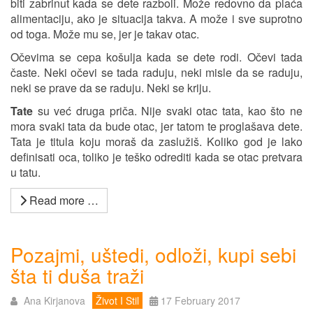
biti zabrinut kada se dete razboli. Može redovno da plaća
alimentaciju, ako je situacija takva. A može i sve suprotno
od toga. Može mu se, jer je takav otac.
Očevima se cepa košulja kada se dete rodi. Očevi tada
časte. Neki očevi se tada raduju, neki misle da se raduju,
neki se prave da se raduju. Neki se kriju.
Tate
su već druga priča. Nije svaki otac tata, kao što ne
mora svaki tata da bude otac, jer tatom te proglašava dete.
Tata je titula koju moraš da zaslužiš. Koliko god je lako
definisati oca, toliko je teško odrediti kada se otac pretvara
u tatu.
Read more …
Pozajmi, uštedi, odloži, kupi sebi
šta ti duša traži
Ana Kirjanova
Život I Stil
17 February 2017