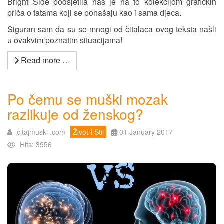
Bright Side podsjetila nas je na to kolekcijom grafičkih
priča o tatama koji se ponašaju kao i sama djeca.
Siguran sam da su se mnogi od čitalaca ovog teksta našli
u ovakvim poznatim situacijama!
Read more …
Po čemu se muški mozak
razlikuje od ženskog?
citajmuski .com
Život I Stil
01 January 2017
Hits: 3956