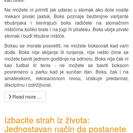
Ne možete ni primiti jak udarac u stomak ako dole nosite
mekani pivski jastuk. Boks poznaje bezbrojne varijante
trbušnjaka i trenirajući boks radićete na stomačnim
mišićima koliko biste i na jogi ili pilatesu. Boks ubija pivski
stomak i budi trbušne mišiće.
Boksu se morate posvetiti, ne možete boksovati kad vam
dođe. Boks nije skijanje ili ronjenje, nije nešto čime se
možete baviti jednom godišnje na odmoru. Boks nije čak ni
kao fudbal ili tenis - ne možete se baviti boksom
povremeno u parku kad je sunčan dan. Boks, čak i na
amaterskom, rekreacionom nivou, iziskuje predanost,
disciplinu i izdržljivost.
Read more …
Izbacite strah iz života:
Jednostavan način da postanete