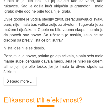
kupila ih je. Na nozi su joj stajale kao salivene, kao
rukavice. Kad je došla kući uključila je gramofon i malo
igrala: dvije godine prije toga nije igrala.
Dvije godine je vodila štedljiv život, preračunavajući svaku
paru, nije imala baš veliku želju za životom. Tugovala je za
mužem i dječakom. Cipele su bile veoma skupe, morala je
da potroši sav novac. Sa užasom je mislila, kako će sa
djecom da preživi, šta će biti sutra?
Ništa loše nije se desilo.
Pozajmila je novac, polako ga otplaćivala, sipala sebi malo
manje supe, ćerkama davala meso. Jela je hljeb sa čajem,
ali to joj nije bilo teško, jer je imala te divne cipele sa
štiklom!
Read more …
Efikasnost i/ili efektivnost?