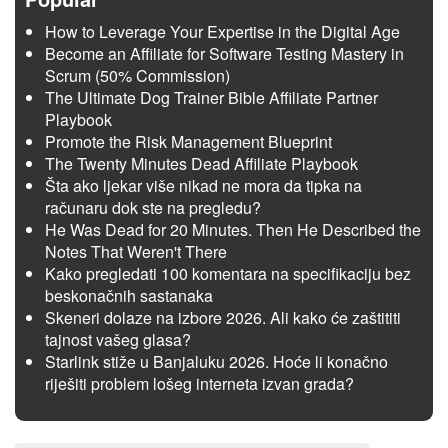
How to Leverage Your Expertise in the Digital Age
Become an Affiliate for Software Testing Mastery in
Scrum (50% Commission)
The Ultimate Dog Trainer Bible Affiliate Partner
Playbook
Promote the Risk Management Blueprint
The Twenty Minutes Dead Affiliate Playbook
Šta ako ljekar više nikad ne mora da tipka na
računaru dok ste na pregledu?
He Was Dead for 20 Minutes. Then He Described the
Notes That Weren't There
Kako pregledati 100 komentara na specifikaciju bez
beskonačnih sastanaka
Skeneri dolaze na izbore 2026. Ali kako će zaštititi
tajnost vašeg glasa?
Starlink stiže u Banjaluku 2026. Hoće li konačno
riješiti problem lošeg interneta izvan grada?