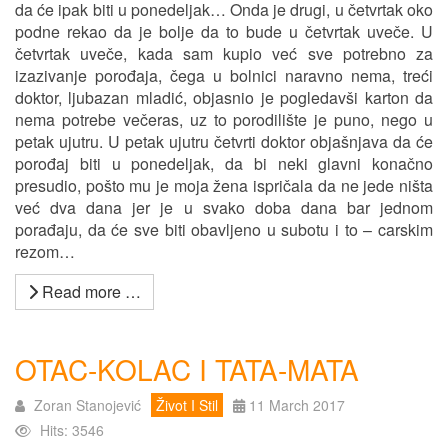
da će ipak biti u ponedeljak… Onda je drugi, u četvrtak oko
podne rekao da je bolje da to bude u četvrtak uveče. U
četvrtak uveče, kada sam kupio već sve potrebno za
izazivanje porođaja, čega u bolnici naravno nema, treći
doktor, ljubazan mladić, objasnio je pogledavši karton da
nema potrebe večeras, uz to porodilište je puno, nego u
petak ujutru. U petak ujutru četvrti doktor objašnjava da će
porođaj biti u ponedeljak, da bi neki glavni konačno
presudio, pošto mu je moja žena ispričala da ne jede ništa
već dva dana jer je u svako doba dana bar jednom
porađaju, da će sve biti obavljeno u subotu i to – carskim
rezom…
Read more …
OTAC-KOLAC I TATA-MATA
Zoran Stanojević
Život I Stil
11 March 2017
Hits: 3546