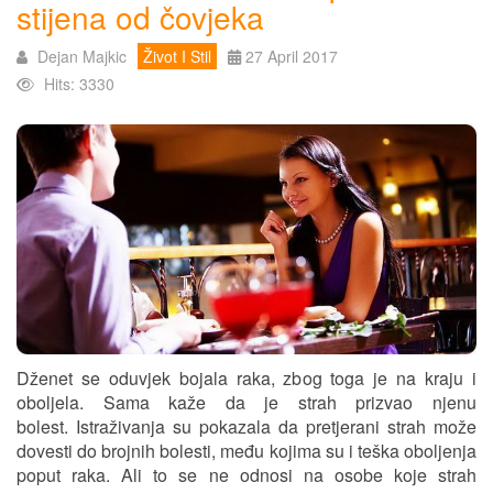
stijena od čovjeka
Dejan Majkic
Život I Stil
27 April 2017
Hits: 3330
Dženet se oduvjek bojala raka, zbog toga je na kraju i
oboljela. Sama kaže da je strah prizvao njenu
bolest. Istraživanja su pokazala da pretjerani strah može
dovesti do brojnih bolesti, među kojima su i teška oboljenja
poput raka. Ali to se ne odnosi na osobe koje strah