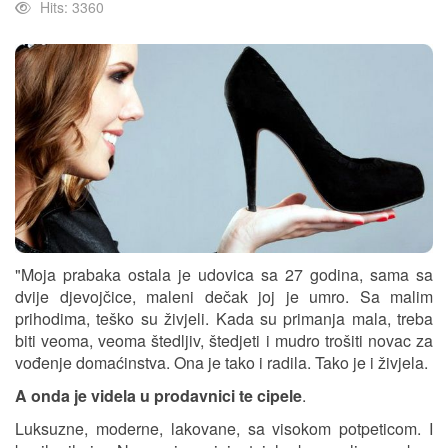
Hits: 3360
"Moja prabaka ostala je udovica sa 27 godina, sama sa
dvije djevojčice, maleni dečak joj je umro. Sa malim
prihodima, teško su živjeli. Kada su primanja mala, treba
biti veoma, veoma štedljiv, štedjeti i mudro trošiti novac za
vođenje domaćinstva. Ona je tako i radila. Tako je i živjela.
A onda je videla u prodavnici te cipele
.
Luksuzne, moderne, lakovane, sa visokom potpeticom. I