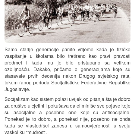
Samo starije generacije pamte vrijeme kada je fizičko
vaspitanje u školama bilo tretirano kao pravi pravcati
predmet i kada mu je bilo pristupano sa velikom
ozbiljnošću. Dakako, pričamo o generacijama koje su
stasavale prvih decenija nakon Drugog svjetskog rata,
tokom ranog perioda Socijalističke Federativne Republike
Jugoslavije.
Socijalizam kao sistem polazi uvijek od pitanja šta je dobro
za društvo u cjelini i pokušava da eliminiše sve pojave koje
su asocijalne a posebno one koje su antisocijalne.
Ponekad je to dobro, a ponekad nije, posebno ne onda
kada se vlastodršci zanesu u samouvjerenosti u svoju
vaskoliku “mudrost”.