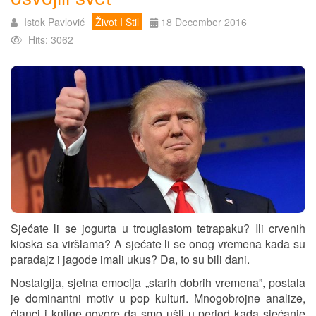
Istok Pavlović
Život I Stil
18 December 2016
Hits: 3062
Sjećate li se jogurta u trouglastom tetrapaku? Ili crvenih
kioska sa viršlama? A sjećate li se onog vremena kada su
paradajz i jagode imali ukus? Da, to su bili dani.
Nostalgija, sjetna emocija „starih dobrih vremena”, postala
je dominantni motiv u pop kulturi. Mnogobrojne analize,
članci i knjige govore da smo ušli u period kada sjećanje