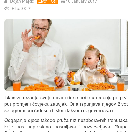
Dejan Majkic
Život I Stil
16 January 2017
Hits: 3317
Iskustvo držanja svoje novorođene bebe u naručju po prvi
put promjeni čovjeka zauvjek. Ona ispunjava njegov život
sa ogromnom radošću i istom takvom odgovornošću.
Odgajanje djece takođe pruža niz nezaboravnih trenutaka
koje nas neprestano nasmijava i razveseljava. Grupa