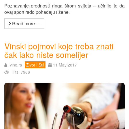
Poznavanje prednosti ringa širom svijeta – učinilo je da
ovaj sport rado pohađaju i žene.
Read more …
Vinski pojmovi koje treba znati
čak iako niste somelijer
vino.rs
Život I Stil
11 May 2017
Hits: 7966