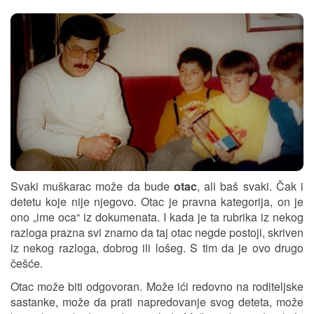
Svaki muškarac može da bude
otac
, ali baš svaki. Čak i
detetu koje nije njegovo. Otac je pravna kategorija, on je
ono „ime oca“ iz dokumenata. I kada je ta rubrika iz nekog
razloga prazna svi znamo da taj otac negde postoji, skriven
iz nekog razloga, dobrog ili lošeg. S tim da je ovo drugo
češće.
Otac može biti odgovoran. Može ići redovno na roditeljske
sastanke, može da prati napredovanje svog deteta, može