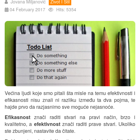
Jovana Miljanović
Život I Stil
04 February 2017
Hits: 5354
Većina ljudi koje smo pitali šta misle na temu efektivnosti i
efikasnosti nisu znali ni razliku između ta dva pojma, te
hajde prvo da razjasnimo sve moguće nejasnoće.
Efikasnost
znači raditi stvari na pravi način, brzo i
kvalitetno, a
efektivnost
znači raditi prave stvari. Ukoliko
ste zbunjeni, nastavite da čitate.