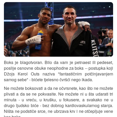
Boks je blagotvoran. Bilo da vam je petnaest ili pedeset,
poslije osnovne obuke neophodne za boks -- postupka koji
Džojs Kerol Outs naziva "fantastičnim potčinjavanjem
samog sebe" - bićete tjelesno čvršći nego ikada.
Ne možete boksovati a da ne očvrsnete, kao što ne možete
plivati a da se ne pokvasite. Ne možete ni u šta udarati tri
minuta - u vreću, u krušku, u fokusere, a svakako ne u
drugo ljudsko biće - bez dobrog kardiovaskularnog stanja.
Ništa ne podstiče srce, ne ubrzava krv i ne otčepljuje vene
kao boks.