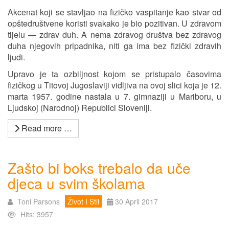
Akcenat koji se stavljao na fizičko vaspitanje kao stvar od
opštedruštvene koristi svakako je bio pozitivan. U zdravom
tijelu — zdrav duh. A nema zdravog društva bez zdravog
duha njegovih pripadnika, niti ga ima bez fizički zdravih
ljudi.
Upravo je ta ozbiljnost kojom se pristupalo časovima
fizičkog u Titovoj Jugoslaviji vidljiva na ovoj slici koja je 12.
marta 1957. godine nastala u 7. gimnaziji u Mariboru, u
Ljudskoj (Narodnoj) Republici Sloveniji.
Read more …
Zašto bi boks trebalo da uče
djeca u svim školama
Toni Parsons
Život I Stil
30 April 2017
Hits: 3957