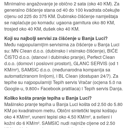
Minimalno angažovanje je obično 2 sata (oko 40 KM). Za
generalno čišćenje stana od 40 do 100 kvadrata očekujte
cijenu od 225 do 375 KM. Dubinsko čišćenje namještaja
se naplaćuje po komadu: ugaona garnitura oko 80 KM,
trosjed oko 40 KM, dušek oko 40 KM.
Koji su najbolji servisi za čišćenje u Banja Luci?
Među najpopularnijim servisima za čišćenje u Banja Luci
su: MN Clean d.o.o. (dubinsko i visinsko čišćenje), BIĆE
ČISTO d.o.o. (stanovi i dubinsko pranje), Perfect Clean
d.o.o. (domovi i poslovni prostori), GLANC SERVIS (od 1
KM/m²), SAMSIC d.o.o. (međunarodna kompanija sa
automatiziranom linijom), i BL Clean (dostupan 24/7). Za
tepihe su najpopularniji Tepih servis Vračar (ocjena 5.0 na
Google-u, 9.800+ Facebook pratilaca) i Tepih servis Danja.
Koliko košta pranje tepiha u Banja Luci?
Mašinsko pranje tepiha u Banja Luci košta od 2.50 do 5.80
KM po kvadratnom metru. Obični sintetički tepisi koštaju
oko 4 KM/m², vuneni tepisi oko 4.50 KM/m², a svileni i
kožni do 6 KM/m². SAMSIC nudi najniže cijene od 2.50