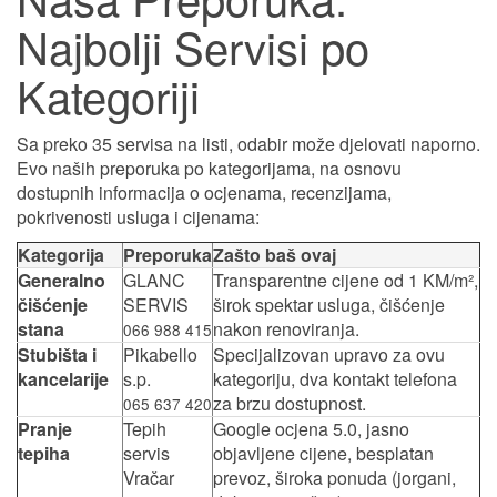
Najbolji Servisi po
Kategoriji
Sa preko 35 servisa na listi, odabir može djelovati naporno.
Evo naših preporuka po kategorijama, na osnovu
dostupnih informacija o ocjenama, recenzijama,
pokrivenosti usluga i cijenama:
Kategorija
Preporuka
Zašto baš ovaj
Generalno
GLANC
Transparentne cijene od 1 KM/m²,
čišćenje
SERVIS
širok spektar usluga, čišćenje
stana
nakon renoviranja.
066 988 415
Stubišta i
Pikabello
Specijalizovan upravo za ovu
kancelarije
s.p.
kategoriju, dva kontakt telefona
za brzu dostupnost.
065 637 420
Pranje
Tepih
Google ocjena 5.0, jasno
tepiha
servis
objavljene cijene, besplatan
Vračar
prevoz, široka ponuda (jorgani,