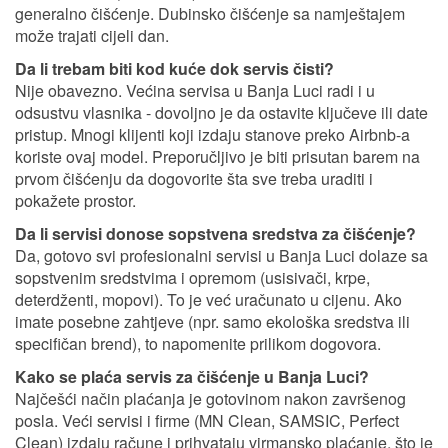
generalno čišćenje. Dubinsko čišćenje sa namještajem
može trajati cijeli dan.
Da li trebam biti kod kuće dok servis čisti?
Nije obavezno. Većina servisa u Banja Luci radi i u
odsustvu vlasnika - dovoljno je da ostavite ključeve ili date
pristup. Mnogi klijenti koji izdaju stanove preko Airbnb-a
koriste ovaj model. Preporučljivo je biti prisutan barem na
prvom čišćenju da dogovorite šta sve treba uraditi i
pokažete prostor.
Da li servisi donose sopstvena sredstva za čišćenje?
Da, gotovo svi profesionalni servisi u Banja Luci dolaze sa
sopstvenim sredstvima i opremom (usisivači, krpe,
deterdženti, mopovi). To je već uračunato u cijenu. Ako
imate posebne zahtjeve (npr. samo ekološka sredstva ili
specifičan brend), to napomenite prilikom dogovora.
Kako se plaća servis za čišćenje u Banja Luci?
Najčešći način plaćanja je gotovinom nakon završenog
posla. Veći servisi i firme (MN Clean, SAMSIC, Perfect
Clean) izdaju račune i prihvataju virmansko plaćanje, što je