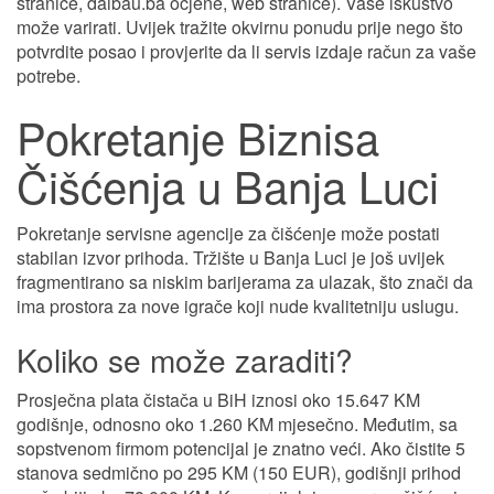
stranice, daibau.ba ocjene, web stranice). Vaše iskustvo
može varirati. Uvijek tražite okvirnu ponudu prije nego što
potvrdite posao i provjerite da li servis izdaje račun za vaše
potrebe.
Pokretanje Biznisa
Čišćenja u Banja Luci
Pokretanje servisne agencije za čišćenje može postati
stabilan izvor prihoda. Tržište u Banja Luci je još uvijek
fragmentirano sa niskim barijerama za ulazak, što znači da
ima prostora za nove igrače koji nude kvalitetniju uslugu.
Koliko se može zaraditi?
Prosječna plata čistača u BiH iznosi oko 15.647 KM
godišnje, odnosno oko 1.260 KM mjesečno. Međutim, sa
sopstvenom firmom potencijal je znatno veći. Ako čistite 5
stanova sedmično po 295 KM (150 EUR), godišnji prihod