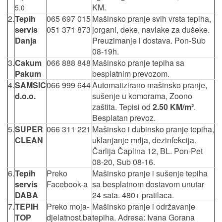
KM.
5.0
2.
Tepih
065 697 015
Mašinsko pranje svih vrsta tepiha,
servis
051 371 873
jorgani, deke, navlake za dušeke.
Danja
Preuzimanje i dostava. Pon-Sub
08-19h.
3.
Cakum
066 888 848
Mašinsko pranje tepiha sa
Pakum
besplatnim prevozom.
4.
SAMSIC
066 999 644
Automatizirano mašinsko pranje,
d.o.o.
sušenje u komorama, Zoono
zaštita. Tepisi od
2.50 KM/m²
.
Besplatan prevoz.
5.
SUPER
066 311 221
Mašinsko i dubinsko pranje tepiha,
CLEAN
uklanjanje mrlja, dezinfekcija.
Čarlija Čaplina 12, BL. Pon-Pet
08-20, Sub 08-16.
6.
Tepih
Preko
Mašinsko pranje i sušenje tepiha
servis
Facebook-a
sa besplatnom dostavom unutar
DABA
24 sata. 480+ pratilaca.
7.
TEPIH
Preko moja-
Mašinsko pranje i održavanje
TOP
djelatnost.ba
tepiha. Adresa: Ivana Gorana