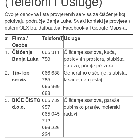
(Telefoni i Usluge)
Ovo je osnovna lista provjerenih servisa za čišćenje koji
pokrivaju područje Banja Luke. Svaki kontakt je provjeren
putem OLX.ba, daibau.ba, Facebook-a i Google Maps-a.
#
Firma /
Telefon(i)
Usluge
Osoba
1.
Čišćenje
065 311
Čišćenje stanova, kuća,
Banja Luka
753
poslovnih prostora, stubišta,
garaža, pranje prozora
2.
Tip-Top
066 688
Generalno čišćenje, stubišta,
servis
785
fasade, namještaj
065 969
688
3.
BIĆE ČISTO
065 789
Čišćenje stanova, garaža,
d.o.o.
957
dubinsko pranje, molerski
065 045
radovi
712
066 226
224