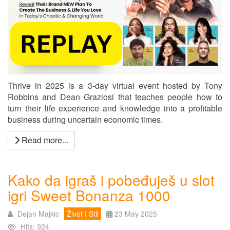
Thrive in 2025 is a 3-day virtual event hosted by Tony
Robbins and Dean Graziosi that teaches people how to
turn their life experience and knowledge into a profitable
business during uncertain economic times.
Read more...
Kako da igraš i pobeđuješ u slot
igri Sweet Bonanza 1000
Dejan Majkic
Život I Stil
23 May 2025
Hits: 924