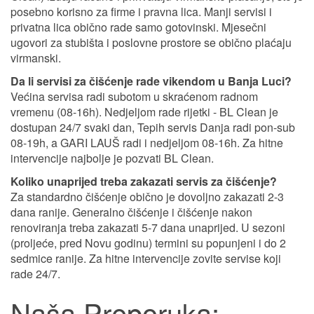
posebno korisno za firme i pravna lica. Manji servisi i
privatna lica obično rade samo gotovinski. Mjesečni
ugovori za stubišta i poslovne prostore se obično plaćaju
virmanski.
Da li servisi za čišćenje rade vikendom u Banja Luci?
Većina servisa radi subotom u skraćenom radnom
vremenu (08-16h). Nedjeljom rade rijetki - BL Clean je
dostupan 24/7 svaki dan, Tepih servis Danja radi pon-sub
08-19h, a GARI LAUŠ radi i nedjeljom 08-16h. Za hitne
intervencije najbolje je pozvati BL Clean.
Koliko unaprijed treba zakazati servis za čišćenje?
Za standardno čišćenje obično je dovoljno zakazati 2-3
dana ranije. Generalno čišćenje i čišćenje nakon
renoviranja treba zakazati 5-7 dana unaprijed. U sezoni
(proljeće, pred Novu godinu) termini su popunjeni i do 2
sedmice ranije. Za hitne intervencije zovite servise koji
rade 24/7.
Naša Preporuka: