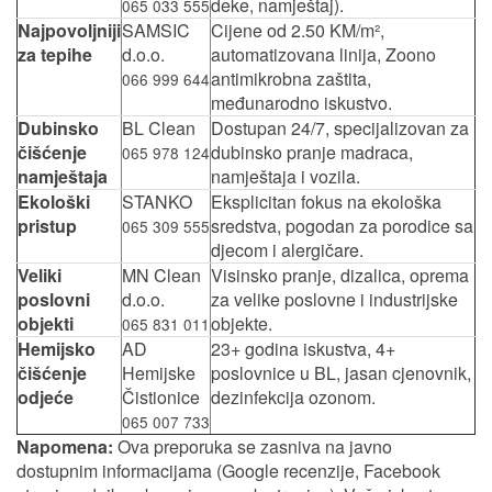
deke, namještaj).
065 033 555
Najpovoljniji
SAMSIC
Cijene od 2.50 KM/m²,
za tepihe
d.o.o.
automatizovana linija, Zoono
antimikrobna zaštita,
066 999 644
međunarodno iskustvo.
Dubinsko
BL Clean
Dostupan 24/7, specijalizovan za
čišćenje
dubinsko pranje madraca,
065 978 124
namještaja
namještaja i vozila.
Ekološki
STANKO
Eksplicitan fokus na ekološka
pristup
sredstva, pogodan za porodice sa
065 309 555
djecom i alergičare.
Veliki
MN Clean
Visinsko pranje, dizalica, oprema
poslovni
d.o.o.
za velike poslovne i industrijske
objekti
objekte.
065 831 011
Hemijsko
AD
23+ godina iskustva, 4+
čišćenje
Hemijske
poslovnice u BL, jasan cjenovnik,
odjeće
Čistionice
dezinfekcija ozonom.
065 007 733
Napomena:
Ova preporuka se zasniva na javno
dostupnim informacijama (Google recenzije, Facebook