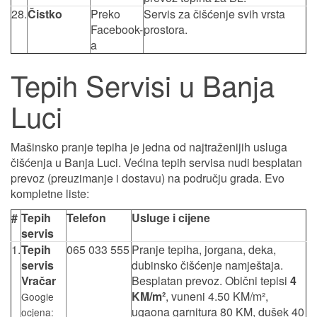
28.
Čistko
Preko
Servis za čišćenje svih vrsta
Facebook-
prostora.
a
Tepih Servisi u Banja
Luci
Mašinsko pranje tepiha je jedna od najtraženijih usluga
čišćenja u Banja Luci. Većina tepih servisa nudi besplatan
prevoz (preuzimanje i dostavu) na području grada. Evo
kompletne liste:
#
Tepih
Telefon
Usluge i cijene
servis
1.
Tepih
065 033 555
Pranje tepiha, jorgana, deka,
servis
dubinsko čišćenje namještaja.
Vračar
Besplatan prevoz. Obični tepisi
4
KM/m²
, vuneni 4.50 KM/m²,
Google
ugaona garnitura 80 KM, dušek 40
ocjena: