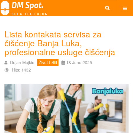
Lista kontakata servisa za
čišćenje Banja Luka,
profesionalne usluge čišćenja
Dejan Majkic
Život I Stil
18 June 2025
Hits: 1432