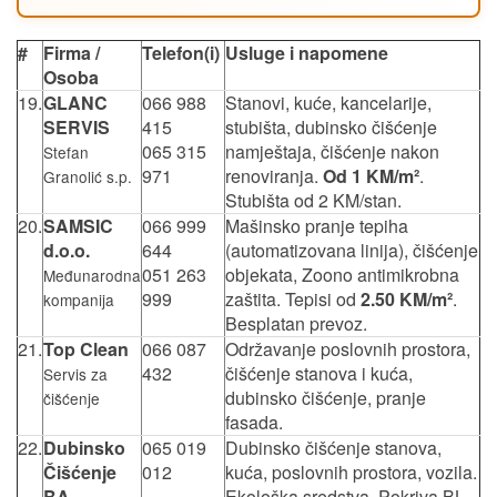
#
Firma /
Telefon(i)
Usluge i napomene
Osoba
19.
GLANC
066 988
Stanovi, kuće, kancelarije,
SERVIS
415
stubišta, dubinsko čišćenje
065 315
namještaja, čišćenje nakon
Stefan
971
renoviranja.
Od 1 KM/m²
.
Granolić s.p.
Stubišta od 2 KM/stan.
20.
SAMSIC
066 999
Mašinsko pranje tepiha
d.o.o.
644
(automatizovana linija), čišćenje
051 263
objekata, Zoono antimikrobna
Međunarodna
999
zaštita. Tepisi od
2.50 KM/m²
.
kompanija
Besplatan prevoz.
21.
Top Clean
066 087
Održavanje poslovnih prostora,
432
čišćenje stanova i kuća,
Servis za
dubinsko čišćenje, pranje
čišćenje
fasada.
22.
Dubinsko
065 019
Dubinsko čišćenje stanova,
Čišćenje
012
kuća, poslovnih prostora, vozila.
BA
Ekološka sredstva. Pokriva BL,