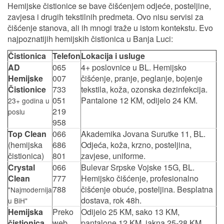
Hemijske čistionice se bave čišćenjem odjeće, posteljine,
zavjesa i drugih tekstilnih predmeta. Ovo nisu servisi za
čišćenje stanova, ali ih mnogi traže u istom kontekstu. Evo
najpoznatijih hemijskih čistionica u Banja Luci:
Čistionica
Telefon
Lokacija i usluge
AD
065
4+ poslovnice u BL. Hemijsko
Hemijske
007
čišćenje, pranje, peglanje, bojenje
Čistionice
733
tekstila, koža, ozonska dezinfekcija.
051
Pantalone 12 KM, odijelo 24 KM.
23+ godina u
219
poslu
958
Top Clean
066
Akademika Jovana Surutke 11, BL.
(hemijska
686
Odjeća, koža, krzno, posteljina,
čistionica)
801
zavjese, uniforme.
Crystal
066
Bulevar Srpske Vojske 15G, BL.
Clean
777
Hemijsko čišćenje, profesionalno
788
čišćenje obuće, posteljina. Besplatna
"Najmodernija
dostava, rok 48h.
u BiH"
Hemijska
Preko
Odijelo 25 KM, sako 13 KM,
čistionica
web
pantalone 12 KM, jakna 25-28 KM,