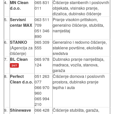
4.
MN Clean
065 831
Čišćenje stambenih i poslovnih
d.o.o.
011
objekata, visinsko pranje,
dizalica, dubinsko čišćenje
5.
Servisni
063 511
Pranje visokim pritiskom,
centar MAX
709
generalno čišćenje, stubišta,
051 346
namještaj
890
6.
STANKO
065 309
Generalno i redovno čišćenje,
(Agencija za
555
staklene površine, ekološka
čišćenje)
sredstva
7.
BL Clean
065 978
Dubinsko pranje namještaja,
124
madraca, vozila, stanova,
24/7
garaža
8.
Perfect
051 263
Čišćenje domova i poslovnih
Clean d.o.o.
077
prostora, dubinsko pranje
066 970
tepiha i auta
960
065 994
210
9.
Shinewave
066 428
Čišćenje stubišta, garaža,