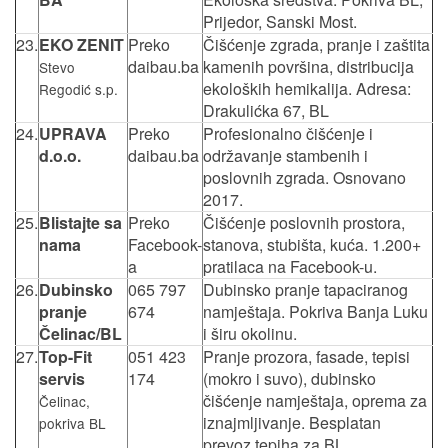
Prijedor, Sanski Most.
23.
EKO ZENIT
Preko
Čišćenje zgrada, pranje i zaštita
daibau.ba
kamenih površina, distribucija
Stevo
ekoloških hemikalija. Adresa:
Regodić s.p.
Drakulićka 67, BL
24.
UPRAVA
Preko
Profesionalno čišćenje i
d.o.o.
daibau.ba
održavanje stambenih i
poslovnih zgrada. Osnovano
2017.
25.
Blistajte sa
Preko
Čišćenje poslovnih prostora,
nama
Facebook-
stanova, stubišta, kuća. 1.200+
a
pratilaca na Facebook-u.
26.
Dubinsko
065 797
Dubinsko pranje tapaciranog
pranje
674
namještaja. Pokriva Banja Luku
Čelinac/BL
i širu okolinu.
27.
Top-Fit
051 423
Pranje prozora, fasade, tepisi
servis
174
(mokro i suvo), dubinsko
čišćenje namještaja, oprema za
Čelinac,
iznajmljivanje. Besplatan
pokriva BL
prevoz tepiha za BL.