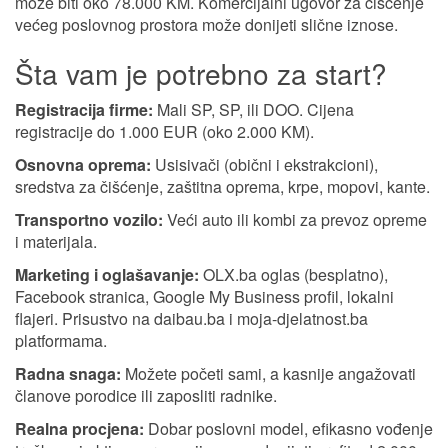
može biti oko 78.000 KM. Komercijalni ugovor za čišćenje
većeg poslovnog prostora može donijeti slične iznose.
Šta vam je potrebno za start?
Registracija firme:
Mali SP, SP, ili DOO. Cijena
registracije do 1.000 EUR (oko 2.000 KM).
Osnovna oprema:
Usisivači (obični i ekstrakcioni),
sredstva za čišćenje, zaštitna oprema, krpe, mopovi, kante.
Transportno vozilo:
Veći auto ili kombi za prevoz opreme
i materijala.
Marketing i oglašavanje:
OLX.ba oglas (besplatno),
Facebook stranica, Google My Business profil, lokalni
flajeri. Prisustvo na daibau.ba i moja-djelatnost.ba
platformama.
Radna snaga:
Možete početi sami, a kasnije angažovati
članove porodice ili zaposliti radnike.
Realna procjena:
Dobar poslovni model, efikasno vođenje