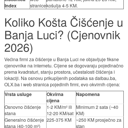
Index
stranice
košulja 4-5 KM.
Koliko Košta Čišćenje u
Banja Luci? (Cjenovnik
2026)
Većina firmi za čišćenje u Banja Luci ne objavljuje fiksne
cjenovnike na internetu. Cijene se dogovaraju pojedinačno
prema kvadraturi, stanju prostora, učestalosti čišćenja i
lokaciji. Na osnovu prikupljenih podataka sa daibau.ba,
OLX.ba i web stranica pojedinih firmi, evo okvirnih cijena:
Vrsta usluge
Okvirna
Napomena
cijena
Osnovno čišćenje
1-2 KM/m² ili
Minimum 2 sata (~40
stana
12-20 KM/sat
KM)
Generalno čišćenje
225-375 KM
~250 KM prosječno za
stana (40-100 m²)
stan