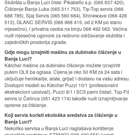
Stubišta u Banja Luci čiste: Pikabello s.p. (065 637 420),
Čišćenje Banja Luka (065 311 753), Tip-Top servis (066
688 785), Sjaj Servis (065 560 684), Shinewave (066 428
513), GLANC SERVIS (066 988 415, od 2 KM po stanu
mjesečno), i privatna osoba na broju 066 492 062. Većina
nudi mjesečne ugovore za redovno održavanje stubišta i
zajedničkih prostorija zgrade.
Gdje mogu iznajmiti mašinu za dubinsko čišćenje u
Banja Luci?
Kärcher mašine za dubinsko čišćenje možete iznajmiti
putem OLX.ba oglasa. Cijena je oko 50 KM za 24 sata i
uključuje hemikalije, alate, grijač i dostavu na vašu adresu.
Dostupni modeli su Kärcher Puzzi 10/1 (profesionalni
ekstrakcioni usisivač), Puzzi 8/1 i SC5 parni čistač. Top-Fit
servis iz Čelinca (051 423 174) takođe nudi iznajmljivanje
opreme za čišćenje.
Koji servis koristi ekološka sredstva za čišćenje u
Banja Luci?
Nekoliko servisa u Banja Luci naglašava korištenje
ekoloških sredstava: STANKO (065 309 555) koristi