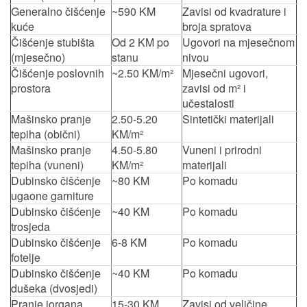
Generalno čišćenje
~590 KM
Zavisi od kvadrature i
kuće
broja spratova
Čišćenje stubišta
Od 2 KM po
Ugovori na mjesečnom
(mjesečno)
stanu
nivou
Čišćenje poslovnih
~2.50 KM/m²
Mjesečni ugovori,
prostora
zavisi od m² i
učestalosti
Mašinsko pranje
2.50-5.20
Sintetički materijali
tepiha (obični)
KM/m²
Mašinsko pranje
4.50-5.80
Vuneni i prirodni
tepiha (vuneni)
KM/m²
materijali
Dubinsko čišćenje
~80 KM
Po komadu
ugaone garniture
Dubinsko čišćenje
~40 KM
Po komadu
trosjeda
Dubinsko čišćenje
6-8 KM
Po komadu
fotelje
Dubinsko čišćenje
~40 KM
Po komadu
dušeka (dvosjedi)
Pranje jorgana
15-30 KM
Zavisi od veličine