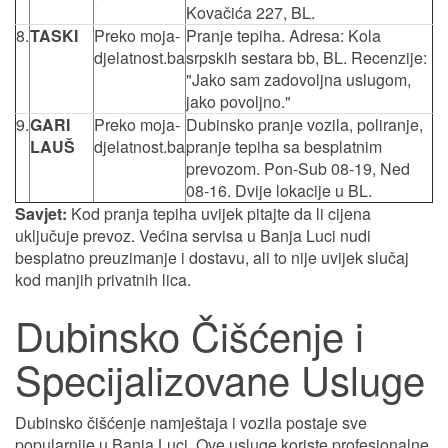
Kovačića 227, BL.
8.
TASKI
Preko moja-
Pranje tepiha. Adresa: Kola
djelatnost.ba
srpskih sestara bb, BL. Recenzije:
"Jako sam zadovoljna uslugom,
jako povoljno."
9.
GARI
Preko moja-
Dubinsko pranje vozila, poliranje,
LAUŠ
djelatnost.ba
pranje tepiha sa besplatnim
prevozom. Pon-Sub 08-19, Ned
08-16. Dvije lokacije u BL.
Savjet:
Kod pranja tepiha uvijek pitajte da li cijena
uključuje prevoz. Većina servisa u Banja Luci nudi
besplatno preuzimanje i dostavu, ali to nije uvijek slučaj
kod manjih privatnih lica.
Dubinsko Čišćenje i
Specijalizovane Usluge
Dubinsko čišćenje namještaja i vozila postaje sve
popularnije u Banja Luci. Ove usluge koriste profesionalne