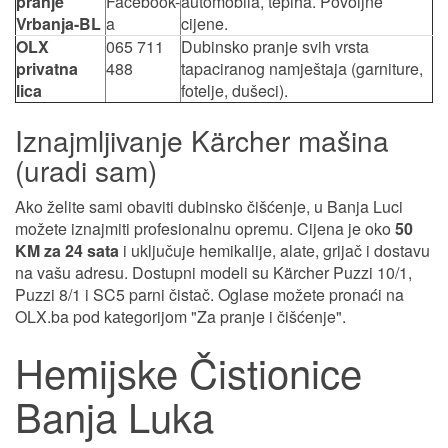
pranje
Facebook-
automobila, tepiha. Povoljne
Vrbanja-BL
a
cijene.
OLX
065 711
Dubinsko pranje svih vrsta
privatna
488
tapaciranog namještaja (garniture,
lica
fotelje, dušeci).
Iznajmljivanje Kärcher mašina
(uradi sam)
Ako želite sami obaviti dubinsko čišćenje, u Banja Luci
možete iznajmiti profesionalnu opremu. Cijena je oko
50
KM za 24 sata
i uključuje hemikalije, alate, grijač i dostavu
na vašu adresu. Dostupni modeli su Kärcher Puzzi 10/1,
Puzzi 8/1 i SC5 parni čistač. Oglase možete pronaći na
OLX.ba pod kategorijom "Za pranje i čišćenje".
Hemijske Čistionice
Banja Luka