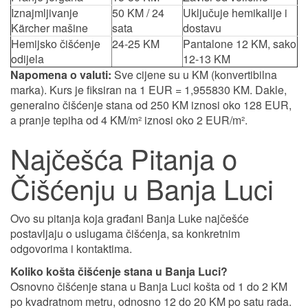
Iznajmljivanje
50 KM / 24
Uključuje hemikalije i
Kärcher mašine
sata
dostavu
Hemijsko čišćenje
24-25 KM
Pantalone 12 KM, sako
odijela
12-13 KM
Napomena o valuti:
Sve cijene su u KM (konvertibilna
marka). Kurs je fiksiran na 1 EUR = 1,955830 KM. Dakle,
generalno čišćenje stana od 250 KM iznosi oko 128 EUR,
a pranje tepiha od 4 KM/m² iznosi oko 2 EUR/m².
Najčešća Pitanja o
Čišćenju u Banja Luci
Ovo su pitanja koja građani Banja Luke najčešće
postavljaju o uslugama čišćenja, sa konkretnim
odgovorima i kontaktima.
Koliko košta čišćenje stana u Banja Luci?
Osnovno čišćenje stana u Banja Luci košta od 1 do 2 KM
po kvadratnom metru, odnosno 12 do 20 KM po satu rada.