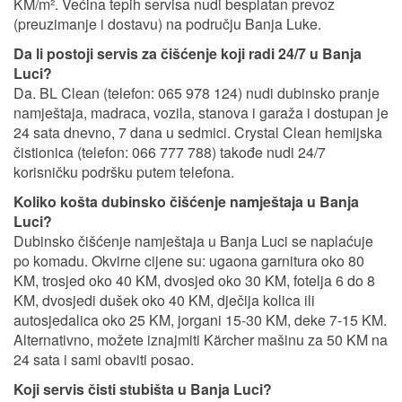
KM/m². Većina tepih servisa nudi besplatan prevoz
(preuzimanje i dostavu) na području Banja Luke.
Da li postoji servis za čišćenje koji radi 24/7 u Banja
Luci?
Da. BL Clean (telefon: 065 978 124) nudi dubinsko pranje
namještaja, madraca, vozila, stanova i garaža i dostupan je
24 sata dnevno, 7 dana u sedmici. Crystal Clean hemijska
čistionica (telefon: 066 777 788) takođe nudi 24/7
korisničku podršku putem telefona.
Koliko košta dubinsko čišćenje namještaja u Banja
Luci?
Dubinsko čišćenje namještaja u Banja Luci se naplaćuje
po komadu. Okvirne cijene su: ugaona garnitura oko 80
KM, trosjed oko 40 KM, dvosjed oko 30 KM, fotelja 6 do 8
KM, dvosjedi dušek oko 40 KM, dječija kolica ili
autosjedalica oko 25 KM, jorgani 15-30 KM, deke 7-15 KM.
Alternativno, možete iznajmiti Kärcher mašinu za 50 KM na
24 sata i sami obaviti posao.
Koji servis čisti stubišta u Banja Luci?