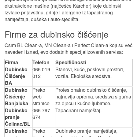
ekstrakcione mašine (najčešće Kärcher) koje dubinski
izvlače prljavštinu, grinje i alergene iz tapaciranog
namještaja, dušeka i auto-sjedišta.
Firme za dubinsko čišćenje
Osim BL Clean-a, MN Clean-a i Perfect Clean-a koji su već
navedeni iznad, evo dodatnih specijalizovanih servisa:
Firma
Telefon
Specifičnosti
Dubinsko
065 019
Stanovi, kuće, poslovni prostori,
Čišćenje
012
vozila. Ekološka sredstva.
BA
Dubinsko
Preko
Profesionalno dubinsko čišćenje,
Čišćenje
web
najnovija oprema, sredstva sigurna
Banjaluka
stranice
za djecu i kućne ljubimce.
Dubinsko
065 797
Tapacirani namještaj.
pranje
674
Čelinac/BL
Dubinsko
Preko
Dubinsko pranje namještaja,