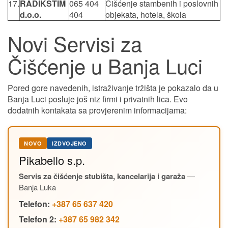
17.
RADIKSTIM
065 404
Čišćenje stambenih i poslovnih
d.o.o.
404
objekata, hotela, škola
Novi Servisi za
Čišćenje u Banja Luci
Pored gore navedenih, istraživanje tržišta je pokazalo da u
Banja Luci posluje još niz firmi i privatnih lica. Evo
dodatnih kontakata sa provjerenim informacijama:
NOVO
IZDVOJENO
Pikabello s.p.
Servis za čišćenje stubišta, kancelarija i garaža
—
Banja Luka
Telefon:
+387 65 637 420
Telefon 2:
+387 65 982 342