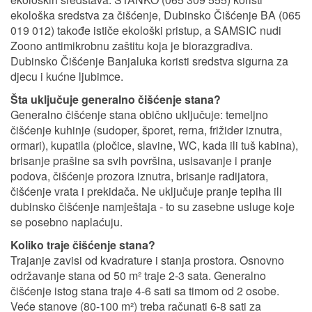
ekološka sredstva za čišćenje, Dubinsko Čišćenje BA (065
019 012) takođe ističe ekološki pristup, a SAMSIC nudi
Zoono antimikrobnu zaštitu koja je biorazgradiva.
Dubinsko Čišćenje Banjaluka koristi sredstva sigurna za
djecu i kućne ljubimce.
Šta uključuje generalno čišćenje stana?
Generalno čišćenje stana obično uključuje: temeljno
čišćenje kuhinje (sudoper, šporet, rerna, frižider iznutra,
ormari), kupatila (pločice, slavine, WC, kada ili tuš kabina),
brisanje prašine sa svih površina, usisavanje i pranje
podova, čišćenje prozora iznutra, brisanje radijatora,
čišćenje vrata i prekidača. Ne uključuje pranje tepiha ili
dubinsko čišćenje namještaja - to su zasebne usluge koje
se posebno naplaćuju.
Koliko traje čišćenje stana?
Trajanje zavisi od kvadrature i stanja prostora. Osnovno
održavanje stana od 50 m² traje 2-3 sata. Generalno
čišćenje istog stana traje 4-6 sati sa timom od 2 osobe.
Veće stanove (80-100 m²) treba računati 6-8 sati za