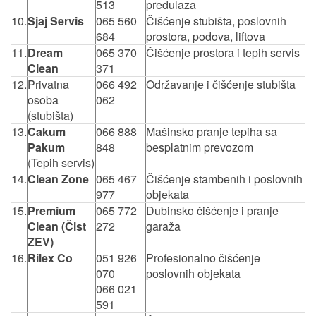
513
predulaza
10.
Sjaj Servis
065 560
Čišćenje stubišta, poslovnih
684
prostora, podova, liftova
11.
Dream
065 370
Čišćenje prostora i tepih servis
Clean
371
12.
Privatna
066 492
Održavanje i čišćenje stubišta
osoba
062
(stubišta)
13.
Cakum
066 888
Mašinsko pranje tepiha sa
Pakum
848
besplatnim prevozom
(Tepih servis)
14.
Clean Zone
065 467
Čišćenje stambenih i poslovnih
977
objekata
15.
Premium
065 772
Dubinsko čišćenje i pranje
Clean (Čist
272
garaža
ZEV)
16.
Rilex Co
051 926
Profesionalno čišćenje
070
poslovnih objekata
066 021
591