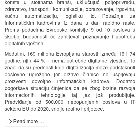
koriste u stotinama branši, uključujući poljoprivredu,
zdravstvo, transport i komunikacije, obrazovanje, trgovinu,
kućnu automatizaciju, logistiku itd. Potražnja za
informatičkim kadrovima iz dana u dan rapidno raste.
Prema podacima Evropske komisije 9 od 10 poslova u
skorijoj budućnosti će zahtijevati poznavanje i upotrebu
digitalnih vještina.
Međutim, 169 miliona Evropljana starosti između 16 i 74
godine, njih 44 % – nema potrebne digitalne vještine. To
znači da su prednosti koje digitalizacija može podstaknuti
doslovno ugrožene jer države članice ne uspijevaju
proizvesti dovoljno informatičkih kadrova. Dodatno
pogoršava situaciju činjenica da se zbog brzine razvoja
informacionih tehnologije taj jaz još produbljuje.
Predviđanje od 500.000 nepopunjenih poslova u IT
sektoru EU do 2020. vrlo je realno i prijeteće.
Read more …