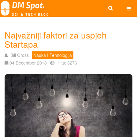
Najvažniji faktori za uspjeh
Startapa
Bill Gross
Nauka I Tehnologija
04 December 2018
Hits: 3276