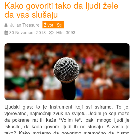
Kako govoriti tako da ljudi žele
da vas slušaju
Julian Treasure
Život I Stil
30 November 2018
Hits: 3093
Ljudski glas: to je instrument koji svi sviramo. To je,
vjerovatno, najmoćniji zvuk na svijetu. Jedini je koji može
da pokrene rat ili kaže "Volim te". Ipak, mnogo ljudi je
iskusilo, da kada govore, ljudi ih ne slušaju. A zašto je
tako? Kako možemo da govorimo svemoćno da bismo