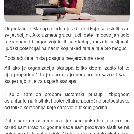
Оrganizacija Startap-a jedna je od formi koja će učiniti ovaj
svijet boljim. Ako uzmete grupu ljudi, date im dovoljan udio
u kompaniji i organizujete ih u Startap, možete otključati
ljudski potencijal na način koji nikad ranije nije bio moguć.
Podstaći ćete ih da postignu nevjerovatne stvari.
Ali ako je organizacija startapa toliko dobra, zašto toliko
njih propadne? To je ono što je neophodno saznati kao i
šta je najbitnije za uspjeh startapa.
I želio sam da probam sistemski pristup, izbjegnem
oslanjanje na instinkt i potencijalno pogrešne pretpostavke
od toliko kompanija koje sam vidio tokom godina.
Želio sam da saznam ovo jer sam pokretao biznise još
otkad sam imao 12 godina kada sam prodavao slatkiše na
autobuskoj stanici srednje škole, preko srednje škole, kad