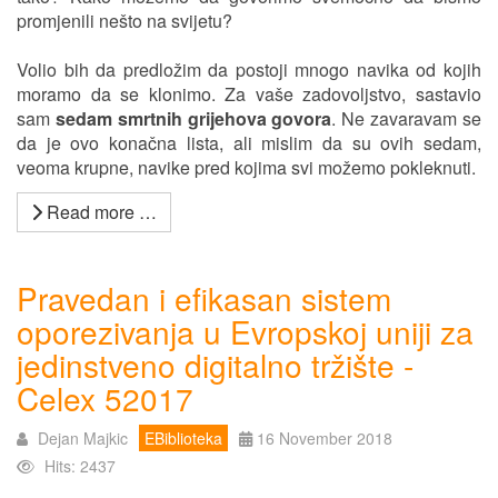
promjenili nešto na svijetu?
Volio bih da predložim da postoji mnogo navika od kojih
moramo da se klonimo. Za vaše zadovoljstvo, sastavio
sam
sedam smrtnih grijehova govora
. Ne zavaravam se
da je ovo konačna lista, ali mislim da su ovih sedam,
veoma krupne, navike pred kojima svi možemo pokleknuti.
Read more …
Pravedan i efikasan sistem
oporezivanja u Evropskoj uniji za
jedinstveno digitalno tržište -
Celex 52017
Dejan Majkic
EBiblioteka
16 November 2018
Hits: 2437