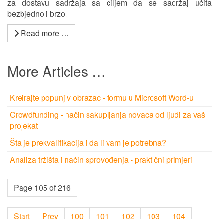
za dostavu sadržaja sa ciljem da se sadržaj učita
bezbjedno i brzo.
Read more …
More Articles …
Kreirajte popunjiv obrazac - formu u Microsoft Word-u
Crowdfunding - način sakupljanja novaca od ljudi za vaš
projekat
Šta je prekvalifikacija i da li vam je potrebna?
Analiza tržišta i način sprovođenja - praktični primjeri
Page 105 of 216
Start
Prev
100
101
102
103
104