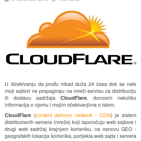
U iščekivanju da prođu nikad duža 24 časa dok se neki
moji sajtovi ne propagiraju na mreži-servisu za distribuciju
ili dostavu sadržaja
CloudFlare
, donosim nekoliko
informacija o njemu i mojim očekivanjima o istom.
CloudFlare
(
content delivery network - CDN
) je sistem
distribuiranih servera (mreža) koji isporučuju web sajtove i
drugi web sadržaj krajnjem korisniku, na osnovu GEO -
geografskih lokacija korisnika, porijekla web sajta i servera