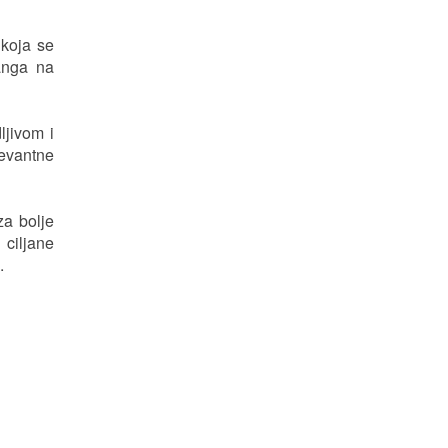
 koja se
anga na
ljivom i
levantne
za bolje
 ciljane
.