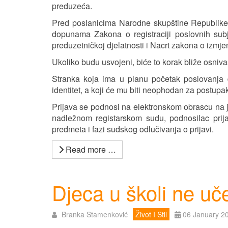
preduzeća.
Pred poslanicima Narodne skupštine Republike
dopunama Zakona o registraciji poslovnih su
preduzetničkoj djelatnosti i Nacrt zakona o izm
Ukoliko budu usvojeni, biće to korak bliže osniv
Stranka koja ima u planu početak poslovanja dob
identitet, a koji će mu biti neophodan za postupak
Prijava se podnosi na elektronskom obrascu na j
nadležnom registarskom sudu, podnosilac prij
predmeta i fazi sudskog odlučivanja o prijavi.
Read more …
Djeca u školi ne uč
Branka Stamenković
Život I Stil
06 January 2