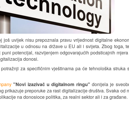
j još uvijek nisu prepoznala pravu vrijednost digitalne ekonom
talizacije u odnosu na države u EU ali i svijeta. Zbog toga, te
voj puni potencijal, razvijenjem odgovarajućih podsticajnih mjera
gitalizacija donosi.
 potražnji za specifičnim vještinama pa će tehnološka struka 
mpany
"Novi izazivač u digitalnom ringu"
donijela je sveob
prikazuje preporuke za rast digitalizacije društva. Svaka od n
likacije na donosioce politika, za realni sektor ali i za građane.