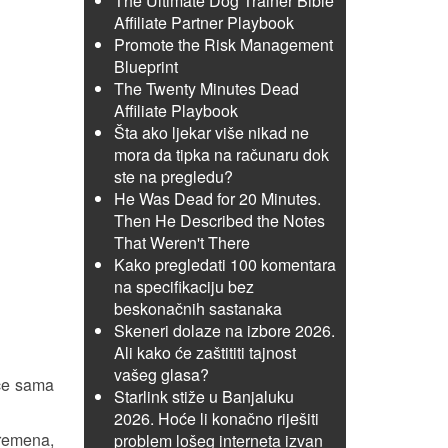
The Ultimate Dog Trainer Bible
Affiliate Partner Playbook
Promote the Risk Management
Blueprint
The Twenty Minutes Dead
Affiliate Playbook
Šta ako ljekar više nikad ne
mora da tipka na računaru dok
ste na pregledu?
He Was Dead for 20 Minutes.
Then He Described the Notes
That Weren't There
Kako pregledati 100 komentara
na specifikaciju bez
beskonačnih sastanaka
Skeneri dolaze na izbore 2026.
Ali kako će zaštititi tajnost
vašeg glasa?
uće sama
Starlink stiže u Banjaluku
2026. Hoće li konačno riješiti
vremena,
problem lošeg interneta izvan