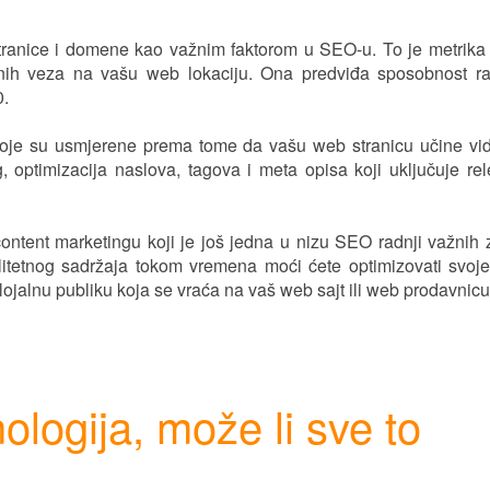
 stranice i domene kao važnim faktorom u SEO-u. To je metrika
aznih veza na vašu web lokaciju. Ona predviđa sposobnost r
0.
 koje su usmjerene prema tome da vašu web stranicu učine vid
 optimizacija naslova, tagova i meta opisa koji uključuje re
ontent marketingu koji je još jedna u nizu SEO radnji važnih 
itetnog sadržaja tokom vremena moći ćete optimizovati svoje
 i lojalnu publiku koja se vraća na vaš web sajt ili web prodavnicu
hnologija, može li sve to