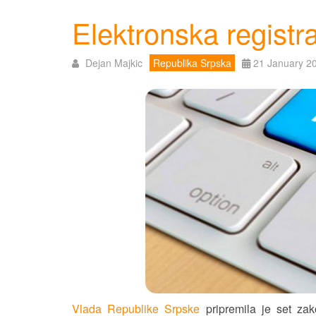
Elektronska registr
Dejan Majkic
Republika Srpska
21 January 2
Vlada Republike Srpske
pripremila je set zak