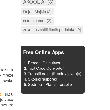
AKOOL AI (3)
Dejan Majkić (2)
scrum career (2)
zakon o zaštiti ličnih podataka (2)
Free Online Apps
Percent Calculator
Text Case Converter
 faktora
Transliterator (Preslovljavanje)
ke mreže
Školski raspored
te svaku
Sedmični Planer Terapije
g
i sl.) u
nje vaše
anici za