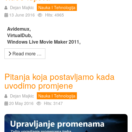
Dejan Majkic
Nauka I Tehnologija
13 June 2016
Hits: 4965
#
Avidemux,
#
VirtualDub,
#
Windows Live Movie Maker 2011,
Read more …
Pitanja koja postavljamo kada
uvodimo promjene
Dejan Majkic
Nauka I Tehnologija
20 May 2016
Hits: 3147