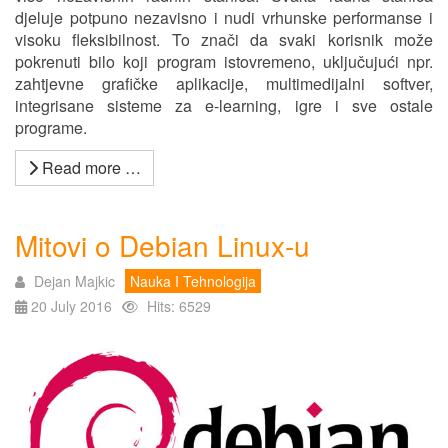
djeluje potpuno nezavisno i nudi vrhunske performanse i
visoku fleksibilnost. To znači da svaki korisnik može
pokrenuti bilo koji program istovremeno, uključujući npr.
zahtjevne grafičke aplikacije, multimedijalni softver,
integrisane sisteme za e-learning, igre i sve ostale
programe.
Read more …
Mitovi o Debian Linux-u
Dejan Majkic
Nauka I Tehnologija
20 July 2016
Hits: 6529