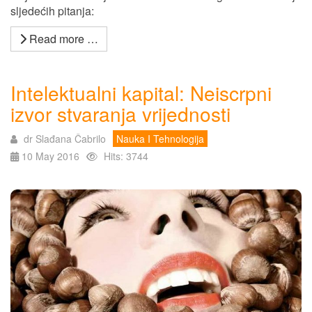
sljedećih pitanja:
Read more …
Intelektualni kapital: Neiscrpni
izvor stvaranja vrijednosti
dr Slađana Čabrilo
Nauka I Tehnologija
10 May 2016
Hits: 3744