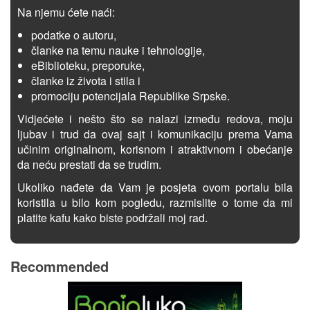
Na njemu ćete naći:
podatke o autoru,
članke na temu nauke i tehnologije,
eBiblioteku, preporuke,
članke iz života i stila i
promociju potencijala Republike Srpske.
Vidjećete i nešto što se nalazi između redova, moju
ljubav i trud da ovaj sajt i komunikaciju prema Vama
učinim originalnom, korisnom i atraktivnom i obećanje
da neću prestati da se trudim.
Ukoliko nađete da Vam je posjeta ovom portalu bila
koristila u bilo kom pogledu, razmislite o tome da mi
platite kafu kako biste podržali moj rad.
Recommended