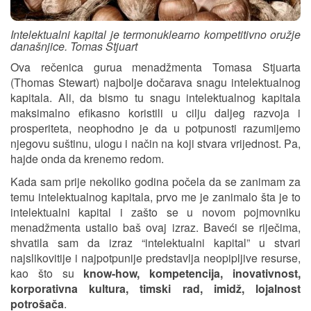
Intelektualni kapital je termonuklearno kompetitivno oružje
današnjice. Tomas Stjuart
Ova rečenica gurua menadžmenta Tomasa Stjuarta
(Thomas Stewart) najbolje dočarava snagu intelektualnog
kapitala. Ali, da bismo tu snagu intelektualnog kapitala
maksimalno efikasno koristili u cilju daljeg razvoja i
prosperiteta, neophodno je da u potpunosti razumijemo
njegovu suštinu, ulogu i način na koji stvara vrijednost. Pa,
hajde onda da krenemo redom.
Kada sam prije nekoliko godina počela da se zanimam za
temu intelektualnog kapitala, prvo me je zanimalo šta je to
intelektualni kapital i zašto se u novom pojmovniku
menadžmenta ustalio baš ovaj izraz. Baveći se riječima,
shvatila sam da izraz “intelektualni kapital” u stvari
najslikovitije i najpotpunije predstavlja neopipljive resurse,
kao što su
know-how, kompetencija, inovativnost,
korporativna kultura, timski rad, imidž, lojalnost
potrošača
.