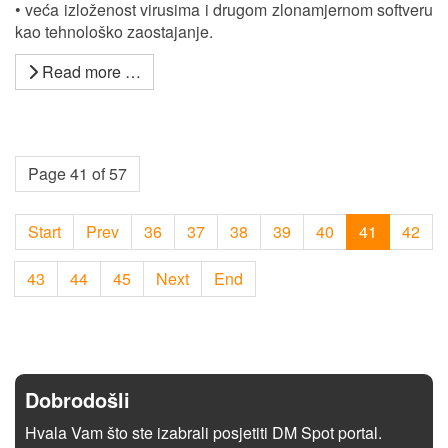
• veća izloženost virusima i drugom zlonamjernom softveru
kao tehnološko zaostajanje.
Read more …
Page 41 of 57
Start
Prev
36
37
38
39
40
41
42
43
44
45
Next
End
Dobrodošli
Hvala Vam što ste izabrali posjetiti DM Spot portal.