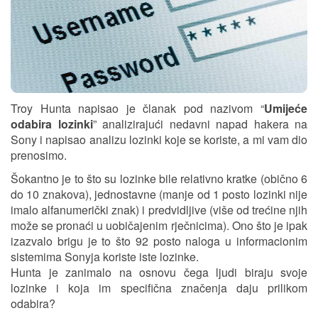
Troy Hunta napisao je članak pod nazivom “
Umijeće
odabira lozinki
” analizirajući nedavni napad hakera na
Sony i napisao analizu lozinki koje se koriste, a mi vam dio
prenosimo.
Šokantno je to što su lozinke bile relativno kratke (obično 6
do 10 znakova), jednostavne (manje od 1 posto lozinki nije
imalo alfanumerički znak) i predvidljive (više od trećine njih
može se pronaći u uobičajenim rječnicima). Ono što je ipak
izazvalo brigu je to što 92 posto naloga u informacionim
sistemima Sonyja koriste iste lozinke.
Hunta je zanimalo na osnovu čega ljudi biraju svoje
lozinke i koja im specifična značenja daju prilikom
odabira?