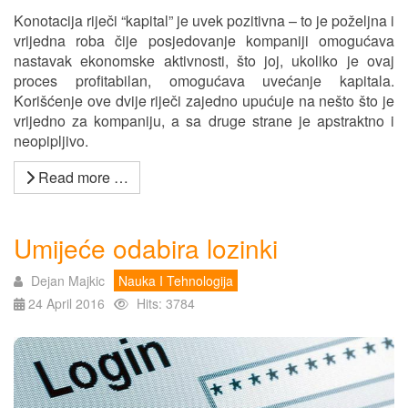
Konotacija riječi “kapital” je uvek pozitivna – to je poželjna i
vrijedna roba čije posjedovanje kompaniji omogućava
nastavak ekonomske aktivnosti, što joj, ukoliko je ovaj
proces profitabilan, omogućava uvećanje kapitala.
Korišćenje ove dvije riječi zajedno upućuje na nešto što je
vrijedno za kompaniju, a sa druge strane je apstraktno i
neopipljivo.
Read more …
Umijeće odabira lozinki
Dejan Majkic
Nauka I Tehnologija
24 April 2016
Hits: 3784