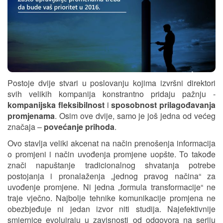
Postoje dvije stvari u poslovanju kojima izvršni direktori
svih velikih kompanija konstrantno pridaju pažnju -
kompanijska fleksibilnost
i
sposobnost prilagođavanja
promjenama
. Osim ove dvije, samo je još jedna od većeg
značaja –
povećanje prihoda
.
Ovo stavlja veliki akcenat na način prenošenja informacija
o promjeni i način uvođenja promjene uopšte. To takođe
znači napuštanje tradicionalnog shvatanja potrebe
postojanja i pronalaženja „jednog pravog načina“ za
uvođenje promjene. Ni jedna „formula transformacije“ ne
traje vječno. Najbolje tehnike komunikacije promjena ne
obezbjeđuje ni jedan izvor niti studija. Najefektivnije
smjernice evoluiraju u zavisnosti od odgovora na seriju