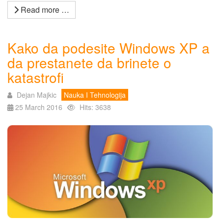
Read more …
Kako da podesite Windows XP a
da prestanete da brinete o
katastrofi
Dejan Majkic
Nauka I Tehnologija
25 March 2016
Hits: 3638