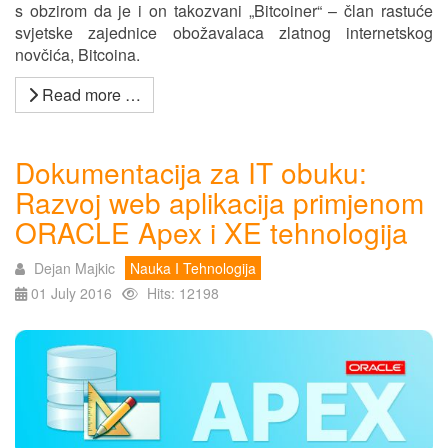
s obzirom da je i on takozvani „Bitcoiner“ – član rastuće
svjetske zajednice obožavalaca zlatnog internetskog
novčića, Bitcoina.
Read more …
Dokumentacija za IT obuku:
Razvoj web aplikacija primjenom
ORACLE Apex i XE tehnologija
Dejan Majkic
Nauka I Tehnologija
01 July 2016
Hits: 12198