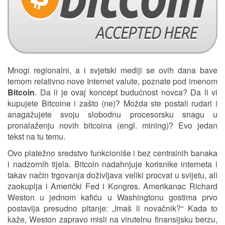
Mnogi regionalni, a i svjetski mediji se ovih dana bave
temom relativno nove Internet valute, poznate pod imenom
Bitcoin
. Da li je ovaj koncept budućnost novca? Da li vi
kupujete Bitcoine i zašto (ne)? Možda ste postali rudari i
anagažujete svoju slobodnu procesorsku snagu u
pronalaženju novih bitcoina (engl. mining)? Evo jedan
tekst na tu temu.
Ovo platežno sredstvo funkcioniše i bez centralnih banaka
i nadzornih tijela. Bitcoin nadahnjuje korisnike interneta i
takav način trgovanja doživljava veliki procvat u svijetu, ali
zaokuplja i Američki Fed i Kongres. Amerikanac Richard
Weston u jednom kafiću u Washingtonu gostima prvo
postavlja presudno pitanje: „Imaš li novačnik?“ Kada to
kaže, Weston zapravo misli na virutelnu finansijsku berzu,