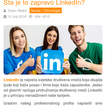
Šta je to zapravo LinkedIn?
Dejan Majkic
Nauka I Tehnologija
10 July 2016
Hits: 4515
LinkedIn
je najveća svjetska društvena mreža koja okuplja
ljude koji traže posao i firme koje traže zaposlenike. Jedan
od glavnih razloga pridruživanja društvenoj mreži LinkedIn
je u principu menadžment naše karijere.
Izradom našeg profesionalnog profila napravili smo