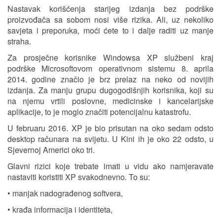
Nastavak korišćenja starijeg izdanja bez podrške
proizvođača sa sobom nosi više rizika. Ali, uz nekoliko
savjeta i preporuka, moći ćete to i dalje raditi uz manje
straha.
Za prosječne korisnike Windowsa XP službeni kraj
podrške Microsoftovom operativnom sistemu 8. aprila
2014. godine značio je brz prelaz na neko od novijih
izdanja. Za manju grupu dugogodišnjih korisnika, koji su
na njemu vrtili poslovne, medicinske i kancelarijske
aplikacije, to je moglo značiti potencijalnu katastrofu.
U februaru 2016. XP je bio prisutan na oko sedam odsto
desktop računara na svijetu. U Kini ih je oko 22 odsto, u
Sjevernoj Americi oko tri.
Glavni rizici koje trebate imati u vidu ako namjeravate
nastaviti koristiti XP svakodnevno. To su:
• manjak nadograđenog softvera,
• krađa informacija i identiteta,