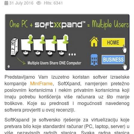
31 July 2016
Hits: 6341
Predstavljamo Vam izuzetno koristan softver izraelske
kompanije
MiniFrame
, SoftXpand, namjenjen pretežno
poslovnim korisnicima i nekim privatnim korisnicima koji
imaju potrebu korišćenja više računara uz što manje
troškove. Koje su prednosti i mogućnosti navedenog
softvera provjeriti u ovoj recenziji.
SoftKspand je softversko rješenje za virtuelizaciju koje
pretvara bilo koje standardni računar (PC, laptop, server) u
više nezavisnih radnih stanica. Svaka radna stanica