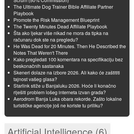
Scrum (50% Commission)
The Ultimate Dog Trainer Bible Affiliate Partner
Playbook
Promote the Risk Management Blueprint
The Twenty Minutes Dead Affiliate Playbook
Šta ako ljekar više nikad ne mora da tipka na
računaru dok ste na pregledu?
He Was Dead for 20 Minutes. Then He Described the
Notes That Weren't There
Kako pregledati 100 komentara na specifikaciju bez
beskonačnih sastanaka
Skeneri dolaze na izbore 2026. Ali kako će zaštititi
tajnost vašeg glasa?
Starlink stiže u Banjaluku 2026. Hoće li konačno
riješiti problem lošeg interneta izvan grada?
Aerodrom Banja Luka obara rekorde. Zašto lokalne
turističke agencije još ne koriste tu priliku?
Artificial Intelligence (6)