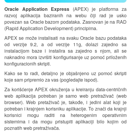
Oracle Application Express
(APEX) je platforma za
razvoj aplikacija baziranih na webu čiji rad je usko
povezan sa Oracle bazom podataka. Zasnovan je na RAD
(Rapid Application Development) principima.
APEX se može instalisati na svaku Oracle bazu podataka
od verzije 9.2, a od verzije 11g, dolazi zajedno sa
instalacijom baze i instalira sa zajedno s njom, ali se
naknadno mora izvršiti konfigurisanje uz pomoć priloženih
konfiguracionih skripti.
Kako se to radi, detaljno je objašnjeno uz pomoć skripti
koje sam pripremio za vas (pogledajte ispod).
Za korišćenje APEX okruženja u kreiranju data-centričnih
web aplikacija potreban je samo web pretraživač (web
browser). Web pretaživač je, takođe, i jedini alat koji je
potreban i krajnjem korisniku aplikacije. To znači da krajnji
korisnici mogu raditi na heterogenim operativnim
sistemima i da mogu pristupiti aplikaciji bilo kojim od
poznatih web pretraživača.