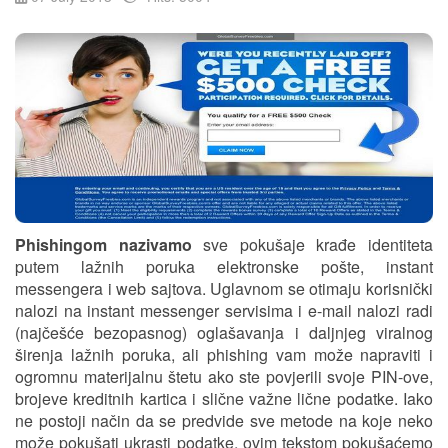
Phishingom nazivamo
sve pokušaje krađe identiteta
putem lažnih poruka elektronske pošte, instant
messengera i web sajtova. Uglavnom se otimaju korisnički
nalozi na instant messenger servisima i e-mail nalozi radi
(najčešće bezopasnog) oglašavanja i daljnjeg viralnog
širenja lažnih poruka, ali phishing vam može napraviti i
ogromnu materijalnu štetu ako ste povjerili svoje PIN-ove,
brojeve kreditnih kartica i slične važne lične podatke. Iako
ne postoji način da se predvide sve metode na koje neko
može pokušati ukrasti podatke, ovim tekstom pokušaćemo