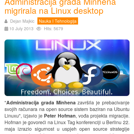
Administracija grada Minhena
migrirala na Linux desktop
Dejan Majkic
Nauka I Tehnologija
10 July 2013
Hits: 5679
"
Administracija grada Minhena
završila je prebacivanje
svojih računara na open source sistem baziran na Ubuntu
Linuxu", izjavio je
Peter Hofman
, vođa projekta migracije.
Hofman je govoreći na Linux Tag konferenciji u Berlinu 22.
maja izrazio sigurnost u uspjeh open source strategije