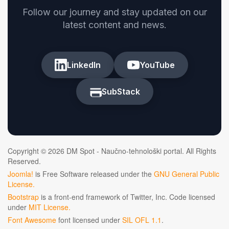
Follow our journey and stay updated on our
latest content and news.
LinkedIn
YouTube
SubStack
Copyright © 2026 DM Spot - Naučno-tehnološki portal. All Rights
Reserved.
Joomla!
is Free Software released under the
GNU General Public
License.
Bootstrap
is a front-end framework of Twitter, Inc. Code licensed
under
MIT License.
Font Awesome
font licensed under
SIL OFL 1.1
.