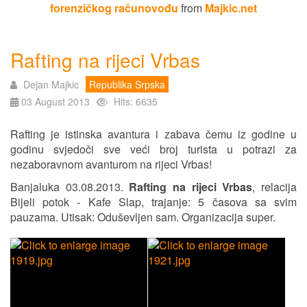
forenzičkog računovođu
from
Majkic.net
Rafting na rijeci Vrbas
Dejan Majkic
Republika Srpska
03 August 2013
Hits: 6635
Rafting je istinska avantura i zabava čemu iz godine u
godinu svjedoči sve veći broj turista u potrazi za
nezaboravnom avanturom na rijeci Vrbas!
Banjaluka 03.08.2013.
Rafting na rijeci Vrbas
, relacija
Bijeli potok - Kafe Slap, trajanje: 5 časova sa svim
pauzama. Utisak: Oduševljen sam. Organizacija super.