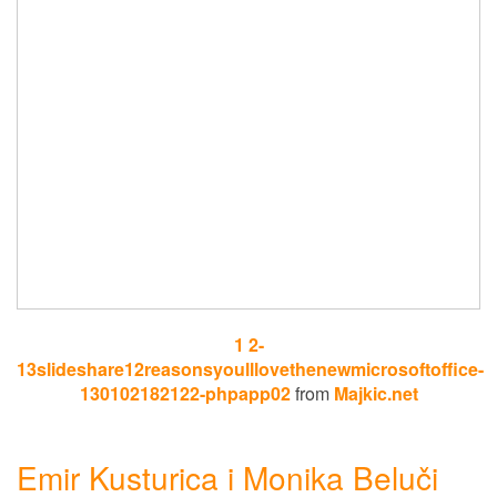
1 2-
13slideshare12reasonsyoulllovethenewmicrosoftoffice-
130102182122-phpapp02
from
Majkic.net
Emir Kusturica i Monika Beluči