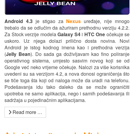
Android 4.3
je stigao za
Nexus
uređaje, nije mnogo
trebalo da se odlučim da ažuriram prethodnu verziju 4.2.2.
Za Stock verzije modela
Galaxy S4
i
HTC One
očekuje se
uskoro. Uz njega dolazi prilično dosta novina. Novi
Android je istog kodnog imena kao i prethodna verzija
(
Jelly Bean
). Do sada ga doživljavam kao fino poliranje
operativnog sistema, umjesto sasvim novog koji se od
Google već neko vrijeme očekuje. Nalozi za više korisnika
uvedeni su sa verzijom 4.2, a nova donosi ograničenja što
se tiče toga šta koji od naloga može da uradi na telefonu.
Podešavanja idu tako daleko da se može ograničiti
upotreba ne samo aplikacija, nego i samih podešavanja ili
sadržaja u pojedinačnim aplikacijama.
Read more …