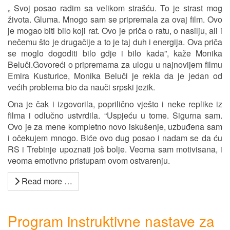
„ Svoj posao radim sa velikom strašću. To je strast mog
života. Gluma. Mnogo sam se pripremala za ovaj film. Ovo
je mogao biti bilo koji rat. Ovo je priča o ratu, o nasilju, ali i
nečemu što je drugačije a to je taj duh i energija. Ova priča
se moglo dogoditi bilo gdje i bilo kada”, kaže Monika
Beluči.Govoreći o pripremama za ulogu u najnovijem filmu
Emira Kusturice, Monika Beluči je rekla da je jedan od
većih problema bio da nauči srpski jezik.
Ona je čak i izgovorila, poprilično vješto i neke replike iz
filma i odlučno ustvrdila. “Uspjeću u tome. Sigurna sam.
Ovo je za mene kompletno novo iskušenje, uzbuđena sam
i očekujem mnogo. Biće ovo dug posao i nadam se da ću
RS i Trebinje upoznati još bolje. Veoma sam motivisana, i
veoma emotivno pristupam ovom ostvarenju.
Read more …
Program instruktivne nastave za