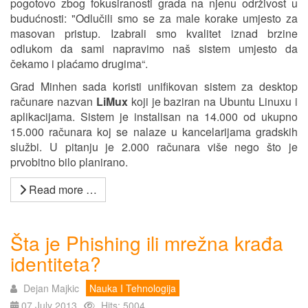
pogotovo zbog fokusiranosti grada na njenu održivost u
budućnosti: "Odlučili smo se za male korake umjesto za
masovan pristup. Izabrali smo kvalitet iznad brzine
odlukom da sami napravimo naš sistem umjesto da
čekamo i plaćamo drugima“.
Grad Minhen sada koristi unifikovan sistem za desktop
računare nazvan
LiMux
koji je baziran na Ubuntu Linuxu i
aplikacijama. Sistem je instalisan na 14.000 od ukupno
15.000 računara koj se nalaze u kancelarijama gradskih
službi. U pitanju je 2.000 računara više nego što je
prvobitno bilo planirano.
Read more …
Šta je Phishing ili mrežna krađa
identiteta?
Dejan Majkic
Nauka I Tehnologija
07 July 2013
Hits: 5004