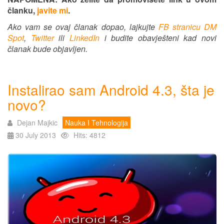
članku,
javite mi
.
Ako vam se ovaj članak dopao, lajkujte
FB stranicu DM
Spot
,
Twitter
ili
LinkedIn
i budite obavješteni kad novi
članak bude objavljen.
Instalirao sam Android 4.3, šta je
novo?
Dejan Majkic
Nauka I Tehnologija
30 July 2013
Hits: 4812