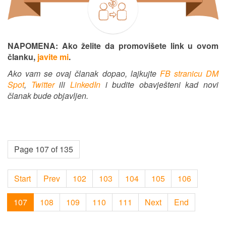
NAPOMENA: Ako želite da promovišete link u ovom
članku,
javite mi
.
Ako vam se ovaj članak dopao, lajkujte
FB stranicu DM
Spot
,
Twitter
ili
LinkedIn
i budite obavješteni kad novi
članak bude objavljen.
Page 107 of 135
Start
Prev
102
103
104
105
106
107
108
109
110
111
Next
End