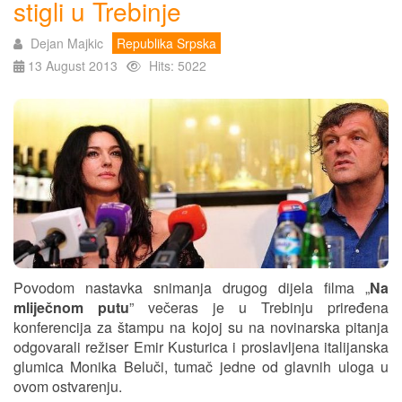
stigli u Trebinje
Dejan Majkic
Republika Srpska
13 August 2013
Hits: 5022
Povodom nastavka snimanja drugog dijela filma „
Na
mliječnom putu
” večeras je u Trebinju priređena
konferencija za štampu na kojoj su na novinarska pitanja
odgovarali režiser Emir Kusturica i proslavljena italijanska
glumica Monika Beluči, tumač jedne od glavnih uloga u
ovom ostvarenju.