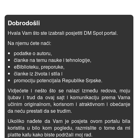
Dobrodošli
Hvala Vam što ste izabrali posjetiti DM Spot portal.
Na njemu ćete naći:
podatke o autoru,
članke na temu nauke i tehnologije,
eBiblioteku, preporuke,
članke iz života i stila i
promociju potencijala Republike Srpske.
Vidjećete i nešto što se nalazi između redova, moju
ljubav i trud da ovaj sajt i komunikaciju prema Vama
učinim originalnom, korisnom i atraktivnom i obećanje
da neću prestati da se trudim.
Ukoliko nađete da Vam je posjeta ovom portalu bila
koristila u bilo kom pogledu, razmislite o tome da mi
platite kafu kako biste podržali moj rad.