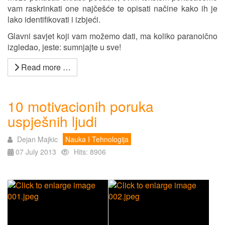
vam raskrinkati one najčešće te opisati načine kako ih je
lako identifikovati i izbjeći.
Glavni savjet koji vam možemo dati, ma koliko paranoično
izgledao, jeste: sumnjajte u sve!
Read more …
10 motivacionih poruka
uspješnih ljudi
Dejan Majkic
Nauka I Tehnologija
07 July 2013
Hits: 8906