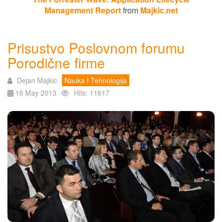
Management Report
from
Majkic.net
Prisustvo Poslovnom forumu
Porodične firme
Dejan Majkic
Nauka I Tehnologija
16 May 2013
Hits: 11617