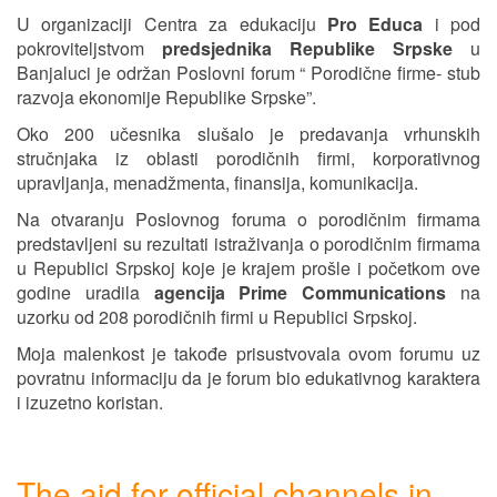
U organizaciji Centra za edukaciju
Pro Educa
i pod
pokroviteljstvom
predsjednika Republike Srpske
u
Banjaluci je održan Poslovni forum “ Porodične firme- stub
razvoja ekonomije Republike Srpske”.
Oko 200 učesnika slušalo je predavanja vrhunskih
stručnjaka iz oblasti porodičnih firmi, korporativnog
upravljanja, menadžmenta, finansija, komunikacija.
Na otvaranju Poslovnog foruma o porodičnim firmama
predstavljeni su rezultati istraživanja o porodičnim firmama
u Republici Srpskoj koje je krajem prošle i početkom ove
godine uradila
agencija Prime Communications
na
uzorku od 208 porodičnih firmi u Republici Srpskoj.
Moja malenkost je takođe prisustvovala ovom forumu uz
povratnu informaciju da je forum bio edukativnog karaktera
i izuzetno koristan.
The aid for official channels in