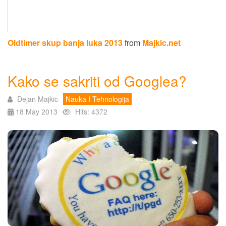
Oldtimer skup banja luka 2013
from
Majkic.net
Kako se sakriti od Googlea?
Dejan Majkic
Nauka I Tehnologija
18 May 2013
Hits: 4372