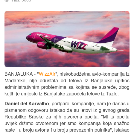
BANJALUKA - "
WizzAir
", niskobudžetna avio-kompanija iz
Mađarske, nije odustala od letova iz Banjaluke uprkos
administrativnim problemima sa kojima se susreće, zbog
kojih je umjesto iz Banjaluke započela letove iz Tuzle.
Daniel del Karvalho
, portparol kompanije, nam je danas u
pismenom odgovoru istakao da su letovi iz glavnog grada
Republike Srpske za njih otvorena opcija. "Mi tu opciju
uvijek držimo otvorenom jer smo kompanija koja snažno
raste i u broju aviona i u broju prevezenih putnika", istakao