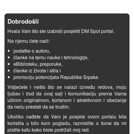
Dobrodošli
Hvala Vam što ste izabrali posjetiti DM Spot portal.
Na njemu ćete naći:
podatke o autoru,
članke na temu nauke i tehnologije,
eBiblioteku, preporuke,
članke iz života i stila i
promociju potencijala Republike Srpske.
Vidjećete i nešto što se nalazi između redova, moju
ljubav i trud da ovaj sajt i komunikaciju prema Vama
učinim originalnom, korisnom i atraktivnom i obećanje
da neću prestati da se trudim.
Ukoliko nađete da Vam je posjeta ovom portalu bila
koristila u bilo kom pogledu, razmislite o tome da mi
platite kafu kako biste podržali moj rad.