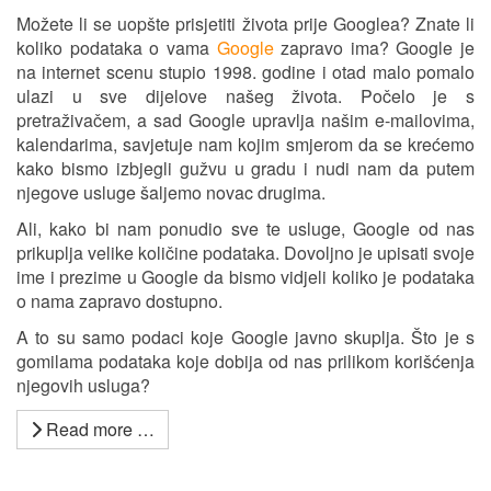
Možete li se uopšte prisjetiti života prije Googlea? Znate li
koliko podataka o vama
Google
zapravo ima? Google je
na internet scenu stupio 1998. godine i otad malo pomalo
ulazi u sve dijelove našeg života. Počelo je s
pretraživačem, a sad Google upravlja našim e-mailovima,
kalendarima, savjetuje nam kojim smjerom da se krećemo
kako bismo izbjegli gužvu u gradu i nudi nam da putem
njegove usluge šaljemo novac drugima.
Ali, kako bi nam ponudio sve te usluge, Google od nas
prikuplja velike količine podataka. Dovoljno je upisati svoje
ime i prezime u Google da bismo vidjeli koliko je podataka
o nama zapravo dostupno.
A to su samo podaci koje Google javno skuplja. Što je s
gomilama podataka koje dobija od nas prilikom korišćenja
njegovih usluga?
Read more …