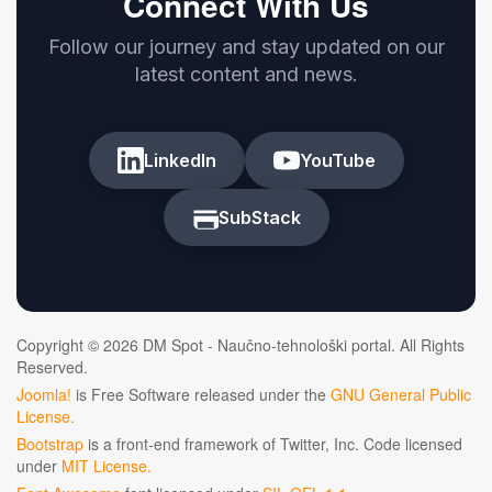
Connect With Us
Follow our journey and stay updated on our
latest content and news.
LinkedIn
YouTube
SubStack
Copyright © 2026 DM Spot - Naučno-tehnološki portal. All Rights
Reserved.
Joomla!
is Free Software released under the
GNU General Public
License.
Bootstrap
is a front-end framework of Twitter, Inc. Code licensed
under
MIT License.