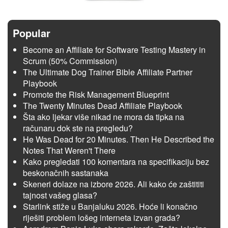
Popular
Become an Affiliate for Software Testing Mastery in
Scrum (50% Commission)
The Ultimate Dog Trainer Bible Affiliate Partner
Playbook
Promote the Risk Management Blueprint
The Twenty Minutes Dead Affiliate Playbook
Šta ako ljekar više nikad ne mora da tipka na
računaru dok ste na pregledu?
He Was Dead for 20 Minutes. Then He Described the
Notes That Weren't There
Kako pregledati 100 komentara na specifikaciju bez
beskonačnih sastanaka
Skeneri dolaze na izbore 2026. Ali kako će zaštititi
tajnost vašeg glasa?
Starlink stiže u Banjaluku 2026. Hoće li konačno
riješiti problem lošeg interneta izvan grada?