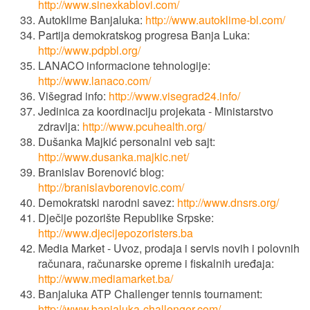
http://www.sinexkablovi.com/
Autoklime Banjaluka:
http://www.autoklime-bl.com/
Partija demokratskog progresa Banja Luka:
http://www.pdpbl.org/
LANACO informacione tehnologije:
http://www.lanaco.com/
Višegrad info:
http://www.visegrad24.info/
Jedinica za koordinaciju projekata - Ministarstvo
zdravlja:
http://www.pcuhealth.org/
Dušanka Majkić personalni veb sajt:
http://www.dusanka.majkic.net/
Branislav Borenović blog:
http://branislavborenovic.com/
Demokratski narodni savez:
http://www.dnsrs.org/
Dječije pozorište Republike Srpske:
http://www.djecijepozoristers.ba
Media Market - Uvoz, prodaja i servis novih i polovnih
računara, računarske opreme i fiskalnih uređaja:
http://www.mediamarket.ba/
Banjaluka ATP Challenger tennis tournament:
http://www.banjaluka-challenger.com/