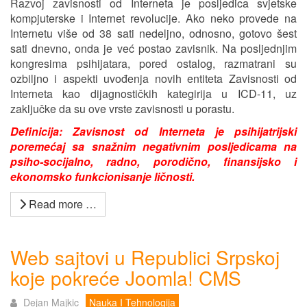
Razvoj zavisnosti od Interneta je posljedica svjetske
kompjuterske i Internet revolucije. Ako neko provede na
Internetu više od 38 sati nedeljno, odnosno, gotovo šest
sati dnevno, onda je već postao zavisnik. Na posljednjim
kongresima psihijatara, pored ostalog, razmatrani su
ozbiljno i aspekti uvođenja novih entiteta Zavisnosti od
Interneta kao dijagnostičkih kategirija u ICD-11, uz
zaključke da su ove vrste zavisnosti u porastu.
Definicija: Zavisnost od Interneta je psihijatrijski
poremećaj sa snažnim negativnim posljedicama na
psiho-socijalno, radno, porodično, finansijsko i
ekonomsko funkcionisanje ličnosti.
Read more …
Web sajtovi u Republici Srpskoj
koje pokreće Joomla! CMS
Dejan Majkic
Nauka I Tehnologija