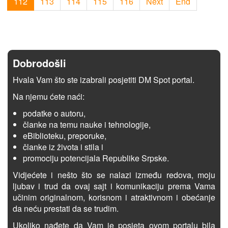
112
113
114
115
116
Next
End
Dobrodošli
Hvala Vam što ste izabrali posjetiti DM Spot portal.
Na njemu ćete naći:
podatke o autoru,
članke na temu nauke i tehnologije,
eBiblioteku, preporuke,
članke iz života i stila i
promociju potencijala Republike Srpske.
Vidjećete i nešto što se nalazi između redova, moju
ljubav i trud da ovaj sajt i komunikaciju prema Vama
učinim originalnom, korisnom i atraktivnom i obećanje
da neću prestati da se trudim.
Ukoliko nađete da Vam je posjeta ovom portalu bila