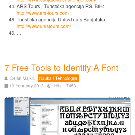
ARS Tours - Turistička agencija RS, BiH:
http://www.ars-tours.com
Turistička agencija Unis//Tours Banjaluka:
http://www.unistours.com/
…
7 Free Tools to Identify A Font
Dejan Majkic
Nauka I Tehnologija
10 February 2013
Hits: 17453