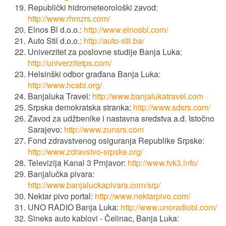
Republički hidrometeorološki zavod:
http://www.rhmzrs.com/
Elnos Bl d.o.o.:
http://www.elnosbl.com/
Auto Stil d.o.o.:
http://auto-stil.ba/
Univerzitet za poslovne studije Banja Luka:
http://univerzitetps.com/
Helsinški odbor građana Banja Luka:
http://www.hcabl.org/
Banjaluka Travel:
http://www.banjalukatravel.com
Srpska demokratska stranka:
http://www.sdsrs.com/
Zavod za udžbenike i nastavna sredstva a.d. Istočno
Sarajevo:
http://www.zunsrs.com
Fond zdravstvenog osiguranja Republike Srpske:
http://www.zdravstvo-srpske.org/
Televizija Kanal 3 Prnjavor:
http://www.tvk3.info/
Banjalučka pivara:
http://www.banjaluckapivara.com/srp/
Nektar pivo portal:
http://www.nektarpivo.com/
UNO RADIO Banja Luka:
http://www.unoradiobl.com/
Sineks auto kablovi - Čelinac, Banja Luka: