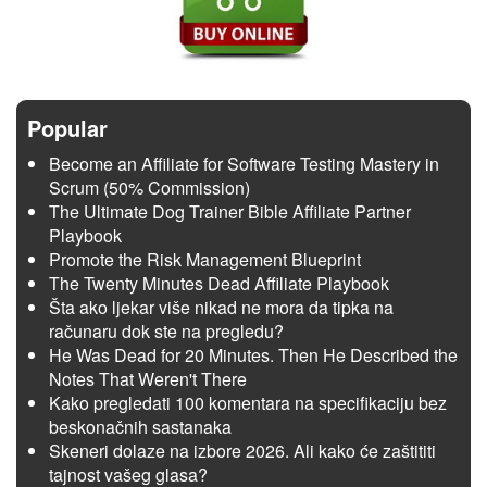
Popular
Become an Affiliate for Software Testing Mastery in
Scrum (50% Commission)
The Ultimate Dog Trainer Bible Affiliate Partner
Playbook
Promote the Risk Management Blueprint
The Twenty Minutes Dead Affiliate Playbook
Šta ako ljekar više nikad ne mora da tipka na
računaru dok ste na pregledu?
He Was Dead for 20 Minutes. Then He Described the
Notes That Weren't There
Kako pregledati 100 komentara na specifikaciju bez
beskonačnih sastanaka
Skeneri dolaze na izbore 2026. Ali kako će zaštititi
tajnost vašeg glasa?