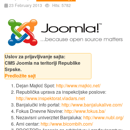
23 February 2013
Hits: 5782
Uslov za prijavljivanje sajta:
CMS Joomla na teritoriji Republike
Srpske.
Predložite sajt
Dejan Majkić Spot:
http://www.majkic.net/
Republička uprava za inspekcijske poslove:
http://www.inspektorat.vladars.net
Banjalučki info portal:
http://www.banjalukalive.com/
Fokus Dnevne Novine:
http://www.fokus.ba/
Nezavisni univerzitet Banjaluka:
http://www.nubl.org/
Arni centar:
http://www.bicombih.com/