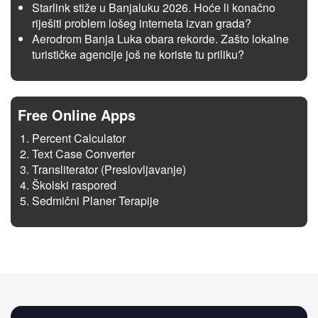
Starlink stiže u Banjaluku 2026. Hoće li konačno
riješiti problem lošeg interneta izvan grada?
Aerodrom Banja Luka obara rekorde. Zašto lokalne
turističke agencije još ne koriste tu priliku?
Free Online Apps
Percent Calculator
Text Case Converter
Transliterator (Preslovljavanje)
Školski raspored
Sedmični Planer Terapije