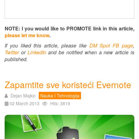
NOTE: I you would like to PROMOTE link in this article,
please let me know
.
If you liked this article, please like
DM Spot FB page
,
Twitter
or
LinkedIn
and be notified when a new article is
published.
Zapamtite sve koristeći Evernote
Dejan Majkic
Nauka I Tehnologija
02 March 2013
Hits: 3819