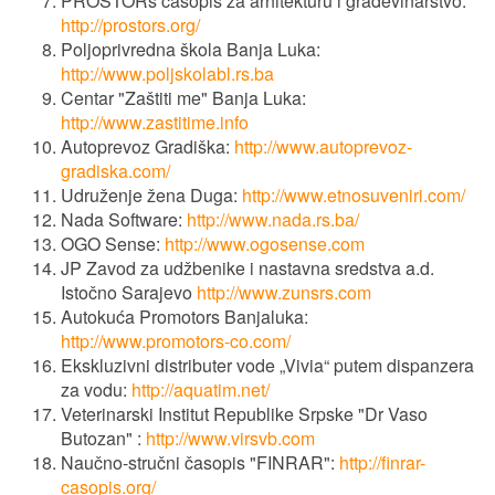
PROSTORs časopis za arhitekturu i građevinarstvo:
http://prostors.org/
Poljoprivredna škola Banja Luka:
http://www.poljskolabl.rs.ba
Centar "Zaštiti me" Banja Luka:
http://www.zastitime.info
Autoprevoz Gradiška:
http://www.autoprevoz-
gradiska.com/
Udruženje žena Duga:
http://www.etnosuveniri.com/
Nada Software:
http://www.nada.rs.ba/
OGO Sense:
http://www.ogosense.com
JP Zavod za udžbenike i nastavna sredstva a.d.
Istočno Sarajevo
http://www.zunsrs.com
Autokuća Promotors Banjaluka:
http://www.promotors-co.com/
Ekskluzivni distributer vode „Vivia“ putem dispanzera
za vodu:
http://aquatim.net/
Veterinarski Institut Republike Srpske "Dr Vaso
Butozan" :
http://www.virsvb.com
Naučno-stručni časopis "FINRAR":
http://finrar-
casopis.org/