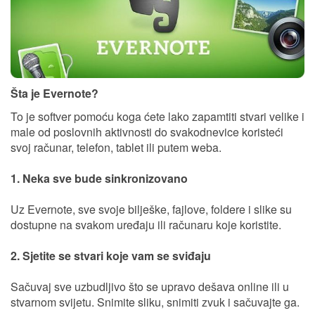
Šta je Evernote?
To je softver pomoću koga ćete lako
zapamtiti
stvari
velike i
male
od poslovnih aktivnosti do svakodnevice koristeći
svoj
računar, telefon,
tablet ili putem
weba
.
1. Neka sve bude sinkronizovano
Uz
Evernote
,
sve svoje bilješke
,
fajlove,
foldere
i slike
su
dostupne
na svakom
uređaju
ili
računaru koje koristite
.
2. Sjetite se stvari koje vam se sviđaju
Sačuvaj sve
uzbudljivo
što se upravo dešava
online ili u
stvarnom svijetu
.
Snimite
sliku
,
snimiti
zvuk
i sačuvajte ga
.