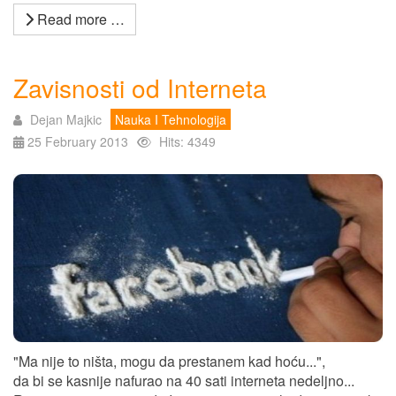
Read more …
Zavisnosti od Interneta
Dejan Majkic
Nauka I Tehnologija
25 February 2013
Hits: 4349
"Ma nije to ništa, mogu da prestanem kad hoću...",
da bi se kasnije nafurao na 40 sati interneta nedeljno...