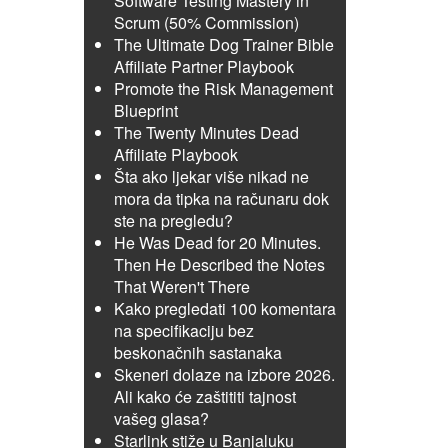
Software Testing Mastery in
Scrum (50% Commission)
The Ultimate Dog Trainer Bible
Affiliate Partner Playbook
Promote the Risk Management
Blueprint
The Twenty Minutes Dead
Affiliate Playbook
Šta ako ljekar više nikad ne
mora da tipka na računaru dok
ste na pregledu?
He Was Dead for 20 Minutes.
Then He Described the Notes
That Weren't There
Kako pregledati 100 komentara
na specifikaciju bez
beskonačnih sastanaka
Skeneri dolaze na izbore 2026.
Ali kako će zaštititi tajnost
vašeg glasa?
Starlink stiže u Banjaluku