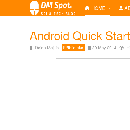
HOME
A
Android Quick Star
Dejan Majkic
EBiblioteka
30 May 2014
H