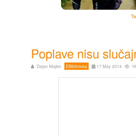
Tw
Poplave nisu sluča
Dejan Majkic
EBiblioteka
17 May 2014
H