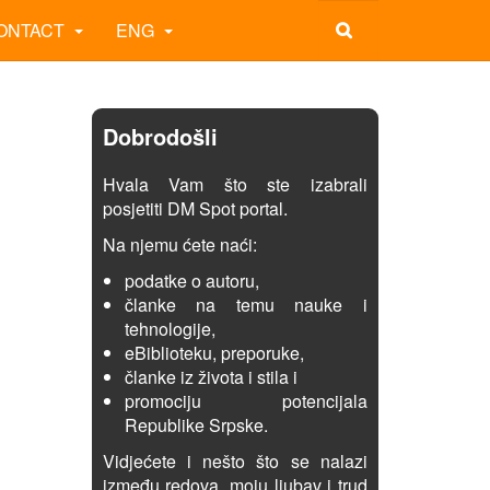
ONTACT
ENG
Dobrodošli
Hvala Vam što ste izabrali
posjetiti DM Spot portal.
Na njemu ćete naći:
podatke o autoru,
članke na temu nauke i
tehnologije,
eBiblioteku, preporuke,
članke iz života i stila i
promociju potencijala
Republike Srpske.
Vidjećete i nešto što se nalazi
između redova, moju ljubav i trud