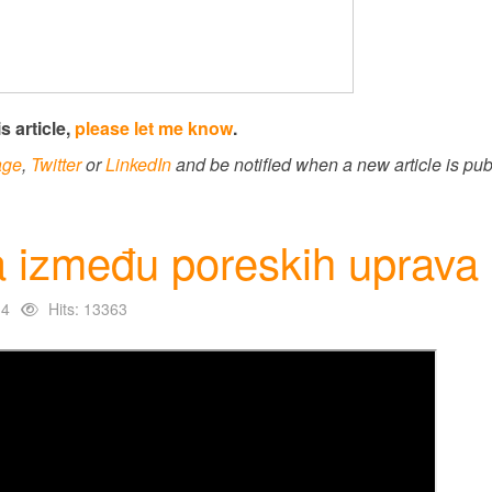
s article,
please let me know
.
age
,
Twitter
or
LinkedIn
and be notified when a new article is pub
 između poreskih uprava
14
Hits: 13363