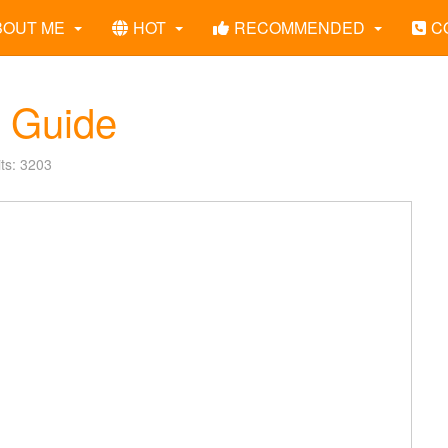
BOUT ME
HOT
RECOMMENDED
C
t Guide
its: 3203