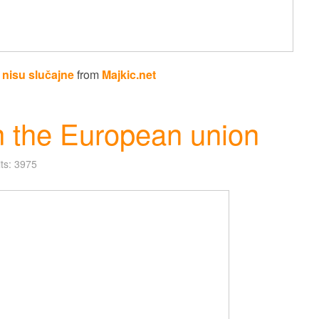
 nisu slučajne
from
Majkic.net
n the European union
its: 3975