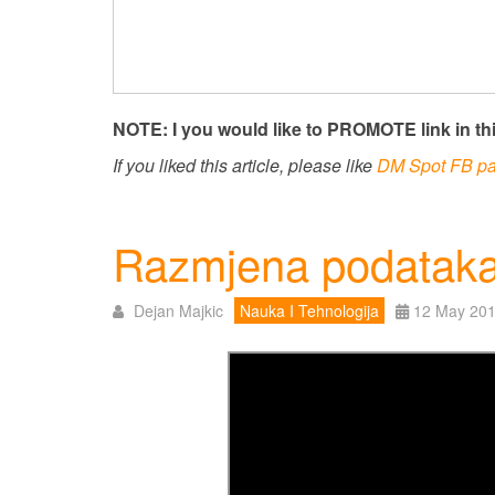
NOTE: I you would like to PROMOTE link in thi
If you liked this article, please like
DM Spot FB p
Razmjena podataka
Dejan Majkic
Nauka I Tehnologija
12 May 20