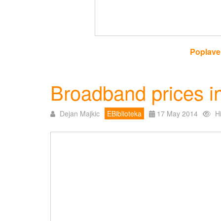
Poplave
Broadband prices i
Dejan Majkic
EBiblioteka
17 May 2014
H