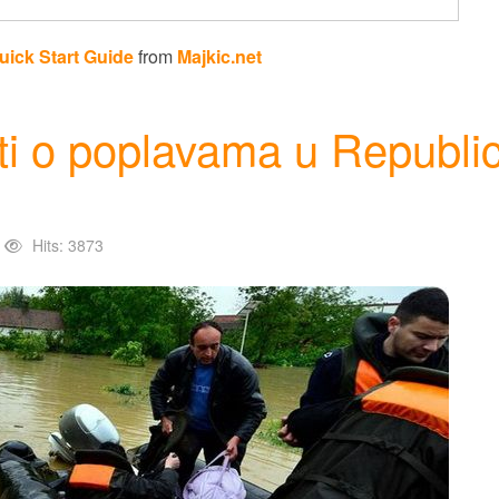
uick Start Guide
from
Majkic.net
ti o poplavama u Republic
Hits: 3873