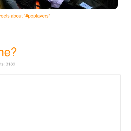
eets about "#poplavers"
jne?
its: 3189