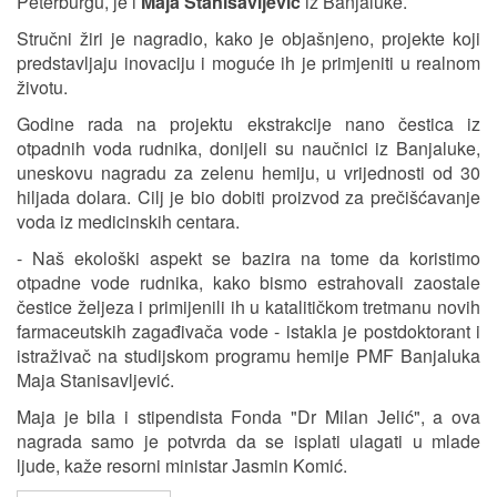
Peterburgu, je i
Maja Stanisavljević
iz Banjaluke.
Stručni žiri je nagradio, kako je objašnjeno, projekte koji
predstavljaju inovaciju i moguće ih je primjeniti u realnom
životu.
Godine rada na projektu ekstrakcije nano čestica iz
otpadnih voda rudnika, donijeli su naučnici iz Banjaluke,
uneskovu nagradu za zelenu hemiju, u vrijednosti od 30
hiljada dolara. Cilj je bio dobiti proizvod za prečišćavanje
voda iz medicinskih centara.
- Naš ekološki aspekt se bazira na tome da koristimo
otpadne vode rudnika, kako bismo estrahovali zaostale
čestice željeza i primijenili ih u katalitičkom tretmanu novih
farmaceutskih zagađivača vode - istakla je postdoktorant i
istraživač na studijskom programu hemije PMF Banjaluka
Maja Stanisavljević.
Maja je bila i stipendista Fonda "Dr Milan Јelić", a ova
nagrada samo je potvrda da se isplati ulagati u mlade
ljude, kaže resorni ministar Јasmin Komić.