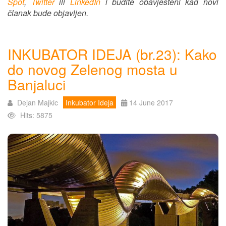
Spot
,
Twitter
ili
LinkedIn
i budite obavješteni kad novi
članak bude objavljen.
INKUBATOR IDEJA (br.23): Kako
do novog Zelenog mosta u
Banjaluci
Dejan Majkic
Inkubator Ideja
14 June 2017
Hits: 5875