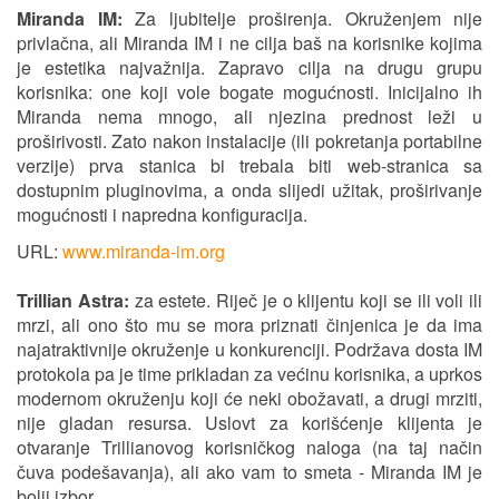
Miranda IM:
Za ljubitelje proširenja. Okruženjem nije
privlačna, ali Miranda IM i ne cilja baš na korisnike kojima
je estetika najvažnija. Zapravo cilja na drugu grupu
korisnika: one koji vole bogate mogućnosti. Inicijalno ih
Miranda nema mnogo, ali njezina prednost leži u
proširivosti. Zato nakon instalacije (ili pokretanja portabilne
verzije) prva stanica bi trebala biti web-stranica sa
dostupnim pluginovima, a onda slijedi užitak, proširivanje
mogućnosti i napredna konfiguracija.
URL:
www.miranda-im.org
Trillian Astra:
za estete. Riječ je o klijentu koji se ili voli ili
mrzi, ali ono što mu se mora priznati činjenica je da ima
najatraktivnije okruženje u konkurenciji. Podržava dosta IM
protokola pa je time prikladan za većinu korisnika, a uprkos
modernom okruženju koji će neki obožavati, a drugi mrziti,
nije gladan resursa. Uslovt za korišćenje klijenta je
otvaranje Trillianovog korisničkog naloga (na taj način
čuva podešavanja), ali ako vam to smeta - Miranda IM je
bolji izbor.