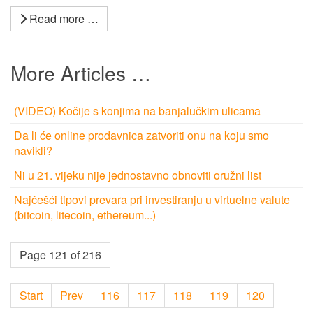
Read more …
More Articles …
(VIDEO) Kočije s konjima na banjalučkim ulicama
Da li će online prodavnica zatvoriti onu na koju smo
navikli?
Ni u 21. vijeku nije jednostavno obnoviti oružni list
Najčešći tipovi prevara pri investiranju u virtuelne valute
(bitcoin, litecoin, ethereum...)
Page 121 of 216
Start
Prev
116
117
118
119
120