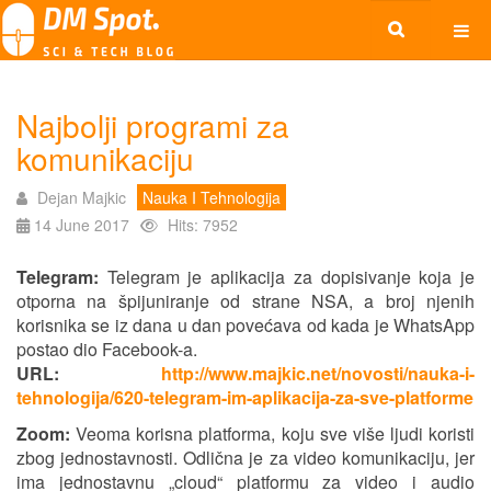
Najbolji programi za
komunikaciju
Dejan Majkic
Nauka I Tehnologija
14 June 2017
Hits: 7952
Telegram:
Telegram je aplikacija za dopisivanje koja je
otporna na špijuniranje od strane NSA, a broj njenih
korisnika se iz dana u dan povećava od kada je WhatsApp
postao dio Facebook-a.
URL:
http://www.majkic.net/novosti/nauka-i-
tehnologija/620-telegram-im-aplikacija-za-sve-platforme
Zoom:
Veoma korisna platforma, koju sve više ljudi koristi
zbog jednostavnosti. Odlična je za video komunikaciju, jer
ima jednostavnu „cloud“ platformu za video i audio