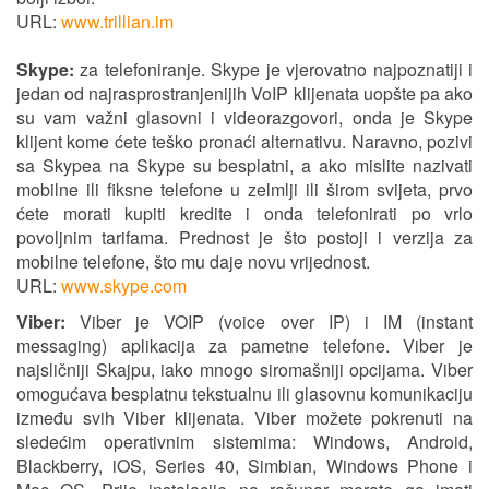
URL:
www.trillian.im
Skype:
za telefoniranje. Skype je vjerovatno najpoznatiji i
jedan od najrasprostranjenijih VoIP klijenata uopšte pa ako
su vam važni glasovni i videorazgovori, onda je Skype
klijent kome ćete teško pronaći alternativu. Naravno, pozivi
sa Skypea na Skype su besplatni, a ako mislite nazivati
mobilne ili fiksne telefone u zelmlji ili širom svijeta, prvo
ćete morati kupiti kredite i onda telefonirati po vrlo
povoljnim tarifama. Prednost je što postoji i verzija za
mobilne telefone, što mu daje novu vrijednost.
URL:
www.skype.com
Viber:
Viber je VOIP (voice over IP) i IM (instant
messaging) aplikacija za pametne telefone. Viber je
najsličniji Skajpu, iako mnogo siromašniji opcijama. Viber
omogućava besplatnu tekstualnu ili glasovnu komunikaciju
između svih Viber klijenata. Viber možete pokrenuti na
sledećim operativnim sistemima: Windows, Android,
Blackberry, iOS, Series 40, Simbian, Windows Phone i