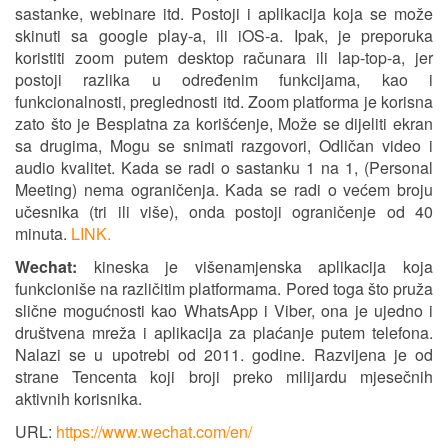
sastanke, webinare itd. Postoji i aplikacija koja se može
skinuti sa google play-a, ili iOS-a. Ipak, je preporuka
koristiti zoom putem desktop računara ili lap-top-a, jer
postoji razlika u određenim funkcijama, kao i
funkcionalnosti, preglednosti itd. Zoom platforma je korisna
zato što je Besplatna za korišćenje, Može se dijeliti ekran
sa drugima, Mogu se snimati razgovori, Odličan video i
audio kvalitet. Kada se radi o sastanku 1 na 1, (Personal
Meeting) nema ograničenja. Kada se radi o većem broju
učesnika (tri ili više), onda postoji ograničenje od 40
minuta.
LINK.
Wechat:
kineska je višenamjenska aplikacija koja
funkcioniše na različitim platformama. Pored toga što pruža
slične mogućnosti kao WhatsApp i Viber, ona je ujedno i
društvena mreža i aplikacija za plaćanje putem telefona.
Nalazi se u upotrebi od 2011. godine. Razvijena je od
strane Tencenta koji broji preko milijardu mjesečnih
aktivnih korisnika.
URL:
https://www.wechat.com/en/