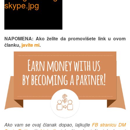
NAPOMENA: Ako želite da promovišete link u ovom
članku,
javite mi
.
Ako vam se ovaj članak dopao, lajkujte
FB stranicu DM