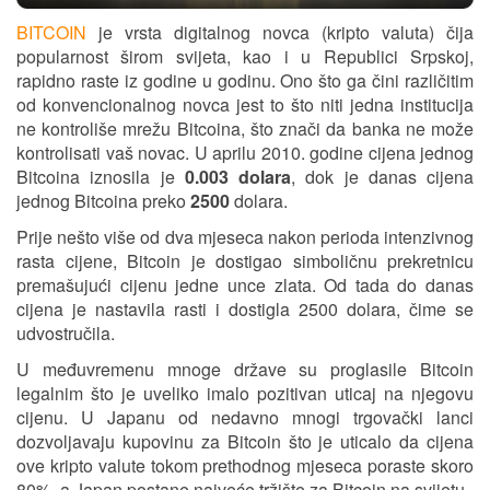
BITCOIN
je vrsta digitalnog novca (kripto valuta) čija
popularnost širom svijeta, kao i u Republici Srpskoj,
rapidno raste iz godine u godinu. Ono što ga čini različitim
od konvencionalnog novca jest to što niti jedna institucija
ne kontroliše mrežu Bitcoina, što znači da banka ne može
kontrolisati vaš novac. U aprilu 2010. godine cijena jednog
Bitcoina iznosila je
0.003 dolara
, dok je danas cijena
jednog Bitcoina preko
2500
dolara.
Prije nešto više od dva mjeseca nakon perioda intenzivnog
rasta cijene, Bitcoin je dostigao simboličnu prekretnicu
premašujući cijenu jedne unce zlata. Od tada do danas
cijena je nastavila rasti i dostigla 2500 dolara, čime se
udvostručila.
U međuvremenu mnoge države su proglasile Bitcoin
legalnim što je uveliko imalo pozitivan uticaj na njegovu
cijenu. U Japanu od nedavno mnogi trgovački lanci
dozvoljavaju kupovinu za Bitcoin što je uticalo da cijena
ove kripto valute tokom prethodnog mjeseca poraste skoro
80%, a Japan postane najveće tržište za Bitcoin na svijetu.