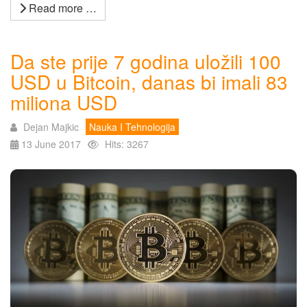
Read more …
Da ste prije 7 godina uložili 100
USD u Bitcoin, danas bi imali 83
miliona USD
Dejan Majkic
Nauka I Tehnologija
13 June 2017
Hits: 3267