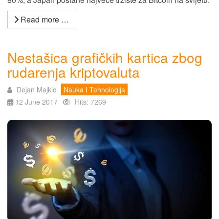
Read more …
Nestašica grafičkih kartica zbog
rudarenja kriptovaluta
Dejan Majkic
Nauka I Tehnologija
12 June 2017
Hits: 7269