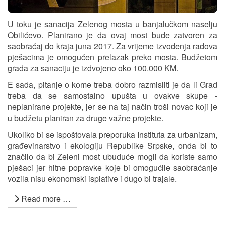
U toku je sanacija Zelenog mosta u banjalučkom naselju
Obilićevo. Planirano je da ovaj most bude zatvoren za
saobraćaj do kraja juna 2017. Za vrijeme izvođenja radova
pješacima je omogućen prelazak preko mosta. Budžetom
grada za sanaciju je izdvojeno oko 100.000 KM.
E sada, pitanje o kome treba dobro razmisliti je da li Grad
treba da se samostalno upušta u ovakve skupe -
neplanirane projekte, jer se na taj način troši novac koji je
u budžetu planiran za druge važne projekte.
Ukoliko bi se ispoštovala preporuka Instituta za urbanizam,
građevinarstvo i ekologiju Republike Srpske, onda bi to
značilo da bi Zeleni most ubuduće mogli da koriste samo
pješaci jer hitne popravke koje bi omogućile saobraćanje
vozila nisu ekonomski isplative i dugo bi trajale.
Read more …