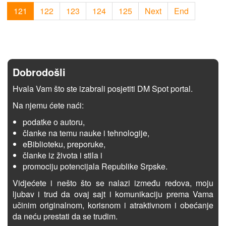
121
122
123
124
125
Next
End
Dobrodošli
Hvala Vam što ste izabrali posjetiti DM Spot portal.
Na njemu ćete naći:
podatke o autoru,
članke na temu nauke i tehnologije,
eBiblioteku, preporuke,
članke iz života i stila i
promociju potencijala Republike Srpske.
Vidjećete i nešto što se nalazi između redova, moju
ljubav i trud da ovaj sajt i komunikaciju prema Vama
učinim originalnom, korisnom i atraktivnom i obećanje
da neću prestati da se trudim.