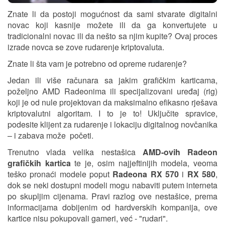
Znate li da postoji mogućnost da sami stvarate digitalni
novac koji kasnije možete ili da ga konvertujete u
tradicionalni novac ili da nešto sa njim kupite? Ovaj proces
izrade novca se zove
rudarenje kriptovaluta.
Znate li šta vam je potrebno od opreme rudarenje?
Jedan ili više računara sa jakim grafičkim karticama,
poželjno AMD Radeonima ili specijalizovani uređaj (rig)
koji je od nule projektovan da maksimalno efikasno rješava
kriptovalutni algoritam. I to je to! Uključite spravice,
podesite klijent za rudarenje i lokaciju digitalnog novčanika
– i zabava može početi.
Trenutno vlada velika nestašica
AMD-ovih Radeon
grafičkih kartica
te je, osim najjeftinijih modela, veoma
teško pronaći modele poput
Radeona RX 570
i
RX 580
,
dok se neki dostupni modeli mogu nabaviti putem interneta
po skupljim cijenama. Pravi razlog ove nestašice, prema
informacijama dobijenim od hardverskih kompanija, ove
kartice nisu pokupovali gameri, već - "rudari".