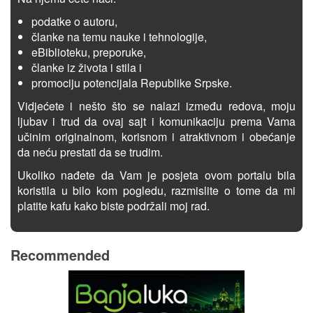
podatke o autoru,
članke na temu nauke i tehnologije,
eBiblioteku, preporuke,
članke iz života i stila i
promociju potencijala Republike Srpske.
Vidjećete i nešto što se nalazi između redova, moju
ljubav i trud da ovaj sajt i komunikaciju prema Vama
učinim originalnom, korisnom i atraktivnom i obećanje
da neću prestati da se trudim.
Ukoliko nađete da Vam je posjeta ovom portalu bila
koristila u bilo kom pogledu, razmislite o tome da mi
platite kafu kako biste podržali moj rad.
Recommended