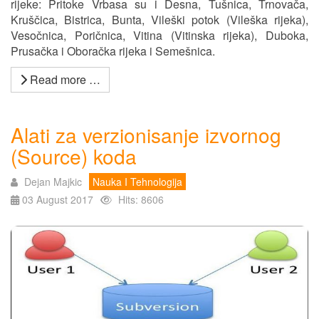
rijeke: Pritoke Vrbasa su i Desna, Tušnica, Trnovača,
Kruščica, Bistrica, Bunta, Vileški potok (Vileška rijeka),
Vesočnica, Poričnica, Vitina (Vitinska rijeka), Duboka,
Prusačka i Oboračka rijeka i Semešnica.
Read more …
Alati za verzionisanje izvornog
(Source) koda
Dejan Majkic
Nauka I Tehnologija
03 August 2017
Hits: 8606