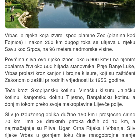
Vrbas je rijeka koja izvire ispod planine Zec (planina kod
Fojnice) i nakon 250 km dugog toka se ulijeva u rijeku
Savu kod Srpca, na 96 metara nadmorske visine.
Površina sliva ove rijeke iznosi oko 5.900 km² i na njenim
obalama živi oko 500 hiljada stanovnika. Prije Banje Luke,
Vrbas prolazi kroz kanjon i brojne klisure, koji su zaštićeni
Zakonom o zaštiti prirodnih vrijednosti iz 1955. godine.
Teče kroz: Skopljansku kotlinu, Vinačku klisuru, Jajačku
kotlinu, kanjonsku dolinu Tijesno, Banjalučku kotlinu a
donjim tokom preko svoje makroplavine Lijevče polje.
Sliv je izduženog oblika dužine 150 km i prosječne širine
70 km. Ima 36 direktnih pritoka dužih od 10 km, a
najznačajnije su Pliva, Ugar, Crna Rijeka i Vrbanja. Sliv
rijeke Vrbas u gornjem toku čine mnogobrojne manje