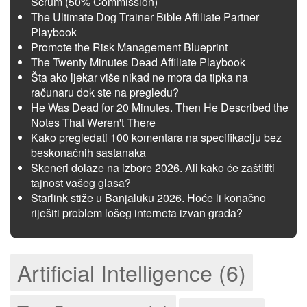
Scrum (50% Commission)
The Ultimate Dog Trainer Bible Affiliate Partner
Playbook
Promote the Risk Management Blueprint
The Twenty Minutes Dead Affiliate Playbook
Šta ako ljekar više nikad ne mora da tipka na
računaru dok ste na pregledu?
He Was Dead for 20 Minutes. Then He Described the
Notes That Weren't There
Kako pregledati 100 komentara na specifikaciju bez
beskonačnih sastanaka
Skeneri dolaze na izbore 2026. Ali kako će zaštititi
tajnost vašeg glasa?
Starlink stiže u Banjaluku 2026. Hoće li konačno
riješiti problem lošeg interneta izvan grada?
Artificial Intelligence (6)