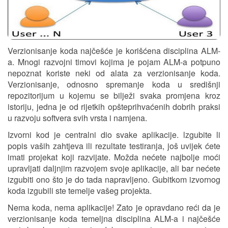
Verzionisanje koda najčešće je korišćena disciplina ALM-
a. Mnogi razvojni timovi kojima je pojam ALM-a potpuno
nepoznat koriste neki od alata za verzionisanje koda.
Verzionisanje, odnosno spremanje koda u središnji
repozitorijum u kojemu se bilježi svaka promjena kroz
istoriju, jedna je od rijetkih opšteprihvaćenih dobrih praksi
u razvoju softvera svih vrsta i namjena.
Izvorni kod je centralni dio svake aplikacije. lzgubite li
popis vaših zahtjeva ili rezultate testiranja, još uvijek ćete
imati projekat koji razvijate. Možda nećete najbolje moći
upravljati daljnjim razvojem svoje aplikacije, ali bar nećete
izgubiti ono što je do tada napravljeno. Gubitkom izvornog
koda izgubili ste temelje vašeg projekta.
Nema koda, nema aplikacije! Zato je opravdano reći da je
verzionisanje koda temeljna disciplina ALM-a i najčešće