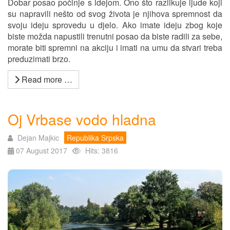
Dobar posao počinje s idejom. Ono što razlikuje ljude koji
su napravili nešto od svog života je njihova spremnost da
svoju ideju sprovedu u djelo. Ako imate ideju zbog koje
biste možda napustili trenutni posao da biste radili za sebe,
morate biti spremni na akciju i imati na umu da stvari treba
preduzimati brzo.
Read more …
Oj Vrbase vodo hladna
Dejan Majkic
Republika Srpska
07 August 2017
Hits: 3816