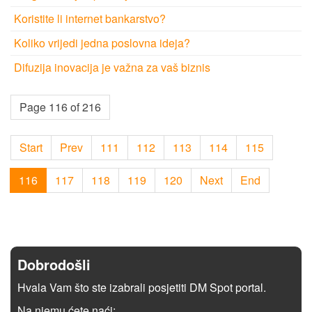
Koristite li internet bankarstvo?
Koliko vrijedi jedna poslovna ideja?
Difuzija inovacija je važna za vaš biznis
Page 116 of 216
Start
Prev
111
112
113
114
115
116
117
118
119
120
Next
End
Dobrodošli
Hvala Vam što ste izabrali posjetiti DM Spot portal.
Na njemu ćete naći: