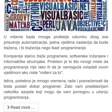
U vrijeme kada mnoge profesije odumiru zbog sve
prisutnije automatizacije, jedna vještina nastavlja da bude
tražena, i to traženija nego ikad: programiranje.
Kompanije stalno traže programere, softverske inženjere i
informatičke stručnjake. Problem je to što mnogi misle da
programiranje nije lako ili da je nemoguće ovladati ovom
vještinom ako niste "rođeni za to".
Istina, potrebno je mnogo vremena, rada i posvećenosti da
biste postali dobar programer. Zato vam predstavljam
nekoliko savjeta koji mogu da vam pomognu u učenju
programiranja.
Read more …