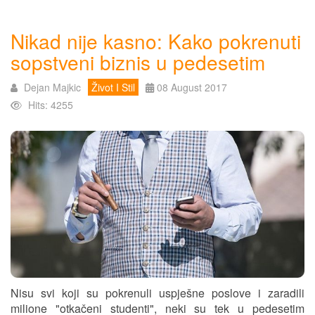
Nikad nije kasno: Kako pokrenuti
sopstveni biznis u pedesetim
Dejan Majkic
Život I Stil
08 August 2017
Hits: 4255
Nisu svi koji su pokrenuli uspješne poslove i zaradili
milione "otkačeni studenti", neki su tek u pedesetim