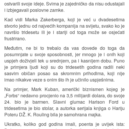
ostvarili svoje ideje. Svima je zajedničko da nisu odustajali
i izbjegavali poslovne zamke.
Kad vidi Marka Zakerberga, koji je već u dvadesetima
stvorio jednu od najvećih kompanija na svijetu, svako ko je
navršio tridesetu ili je i stariji od toga može se osjećati
frustrirano.
Međutim, ne bi to trebalo da vas dovede do toga da
posumnjate u svoje sposobnosti, jer mnogo je i onih koji
uspjeh doživjeli tek u srednjem, pa i kasnijem dobu. Puno
je primjera ljudi koji su do tridesetih godina radili neki
sasvim običan posao sa skromnim prihodima, koji nije
imao nikakve veze s onim što ih je učinilo uspješnima.
Na primjer, Mark Kuban, američki biznismen kojeg je
„Forbs“ nedavno procjenio na 3,5 milijardi dolara, do svoje
24. bio je barmen. Slavni glumac Harison Ford u
tridesetima je bio stolar, a autorka serijala knjiga o Hariju
Poteru DŽ. K. Rouling bila je samohrana majka.
Ukratko, koliko god godina imali, poenta je uvijek ista: