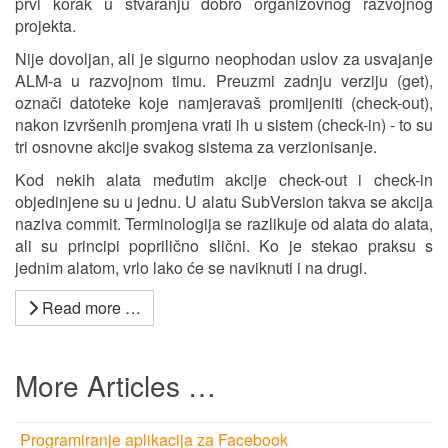
prvi korak u stvaranju dobro organizovnog razvojnog
projekta.
Nije dovoljan, ali je sigurno neophodan uslov za usvajanje
ALM-a u razvojnom timu. Preuzmi zadnju verziju (get),
označi datoteke koje namjeravaš promijeniti (check-out),
nakon izvršenih promjena vrati ih u sistem (check-in) - to su
tri osnovne akcije svakog sistema za verzionisanje.
Kod nekih alata međutim akcije check-out i check-in
objedinjene su u jednu. U alatu SubVersion takva se akcija
naziva commit. Terminologija se razlikuje od alata do alata,
ali su principi poprilično slični. Ko je stekao praksu s
jednim alatom, vrlo lako će se naviknuti i na drugi.
Read more …
More Articles …
Programiranje aplikacija za Facebook