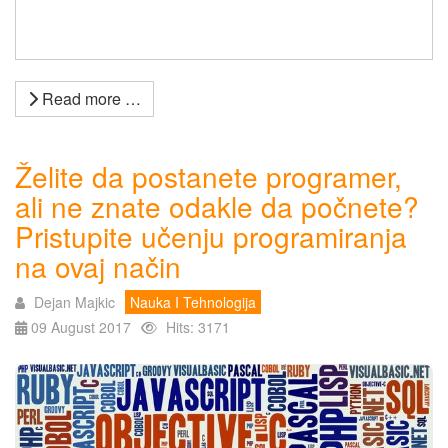
Read more …
Želite da postanete programer,
ali ne znate odakle da počnete?
Pristupite učenju programiranja
na ovaj način
Dejan Majkic
Nauka I Tehnologija
09 August 2017
Hits: 3171