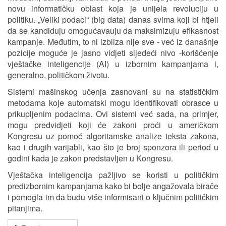
novu informatičku oblast koja je unijela revoluciju u
politiku. „Veliki podaci“ (big data) danas svima koji bi htjeli
da se kandiduju omogućavauju da maksimizuju efikasnost
kampanje. Međutim, to ni izbliza nije sve - već iz današnje
pozicije moguće je jasno vidjeti sljedeći nivo -korišćenje
vještačke inteligencije (AI) u izbornim kampanjama i,
generalno, političkom životu.
Sistemi mašinskog učenja zasnovani su na statističkim
metodama koje automatski mogu identifikovati obrasce u
prikupljenim podacima. Ovi sistemi već sada, na primjer,
mogu predvidjeti koji će zakoni proći u američkom
Kongresu uz pomoć algoritamske analize teksta zakona,
kao i drugih varijabli, kao što je broj sponzora ili period u
godini kada je zakon predstavljen u Kongresu.
Vještačka inteligencija pažljivo se koristi u političkim
predizbornim kampanjama kako bi bolje angažovala birače
i pomogla im da budu više informisani o ključnim političkim
pitanjima.