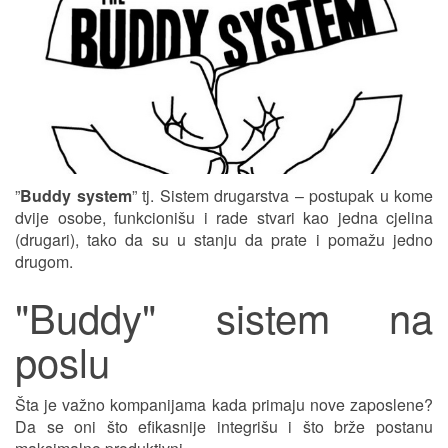
”
Buddy system
” tj. Sistem drugarstva – postupak u kome
dvije osobe, funkcionišu i rade stvari kao jedna cjelina
(drugari), tako da su u stanju da prate i pomažu jedno
drugom.
"Buddy" sistem na
poslu
Šta je važno kompanijama kada primaju nove zaposlene?
Da se oni što efikasnije integrišu i što brže postanu