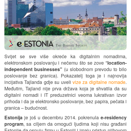
Svijet se sve više okreće ka digitalnim nomadima,
elektronskom poslovanju i nečemu što se zove "
location-
independent businesses"
(u slobodnom prevodu to bilo
poslovanje bez granica). Pokazatelj toga je i najnovija
incijativa Tajlanda gdje su uveli
vize za digitalne nomade
.
Međutim, Tajland nije prva država koja je shvatila da su
digitalni nomadi i IT preduzetnici veoma lukrativan izvor
prihoda i da je elektronsko poslovanje, bez papira, pečata i
granica – budućnost.
Estonija
je još u decembru 2014. pokrenula
e-residency
program
, sa ciljem da omogući ljudima koji nisu građani
Estonije da osnuju firmu u Estoniji i imaju pristup njihovom