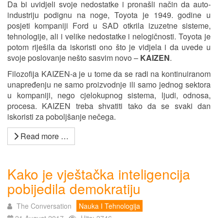
Da bi uvidjeli svoje nedostatke i pronašli način da auto-
industriju podignu na noge, Toyota je 1949. godine u
posjeti kompaniji Ford u SAD otkrila izuzetne sisteme,
tehnologije, ali i velike nedostatke i nelogičnosti. Toyota je
potom riješila da iskoristi ono što je vidjela i da uvede u
svoje poslovanje nešto sasvim novo –
KAIZEN
.
Filozofija KAIZEN-a je u tome da se radi na kontinuiranom
unapređenju ne samo proizvodnje ili samo jednog sektora
u kompaniji, nego cjelokupnog sistema, ljudi, odnosa,
procesa. KAIZEN treba shvatiti tako da se svaki dan
iskoristi za poboljšanje nečega.
Read more …
Kako je vještačka inteligencija
pobijedila demokratiju
The Conversation
Nauka I Tehnologija
21 August 2017
Hits: 2746