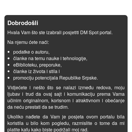
Dobrodošli
Hvala Vam što ste izabrali posjetiti DM Spot portal.
Na njemu ćete naći:
podatke o autoru,
članke na temu nauke i tehnologije,
eBiblioteku, preporuke,
članke iz života i stila i
promociju potencijala Republike Srpske.
Vidjećete i nešto što se nalazi između redova, moju
ljubav i trud da ovaj sajt i komunikaciju prema Vama
učinim originalnom, korisnom i atraktivnom i obećanje
da neću prestati da se trudim.
Ukoliko nađete da Vam je posjeta ovom portalu bila
koristila u bilo kom pogledu, razmislite o tome da mi
platite kafu kako biste podržali moj rad.