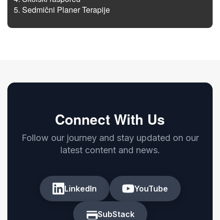
Sedmični Planer Terapije
Connect With Us
Follow our journey and stay updated on our
latest content and news.
LinkedIn
YouTube
SubStack