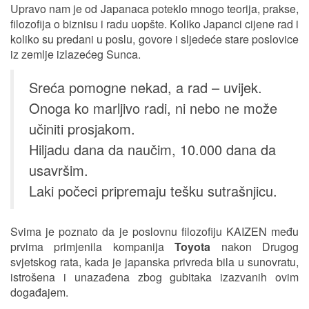
Upravo nam je od Japanaca poteklo mnogo teorija, prakse,
filozofija o biznisu i radu uopšte. Koliko Japanci cijene rad i
koliko su predani u poslu, govore i sljedeće stare poslovice
iz zemlje izlazećeg Sunca.
Sreća pomogne nekad, a rad – uvijek.
Onoga ko marljivo radi, ni nebo ne može
učiniti prosjakom.
Hiljadu dana da naučim, 10.000 dana da
usavršim.
Laki počeci pripremaju tešku sutrašnjicu.
Svima je poznato da je poslovnu filozofiju KAIZEN među
prvima primjenila kompanija
Toyota
nakon Drugog
svjetskog rata, kada je japanska privreda bila u sunovratu,
istrošena i unazađena zbog gubitaka izazvanih ovim
događajem.