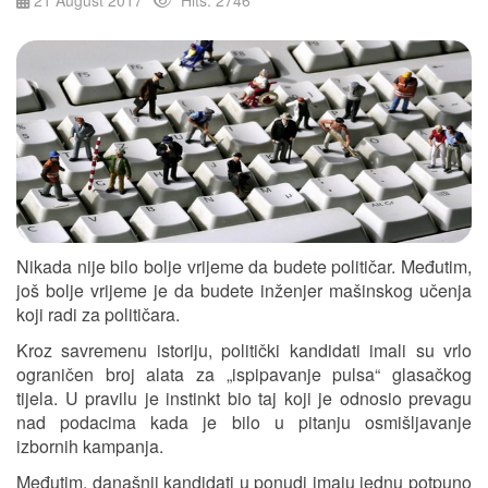
Nikada nije bilo bolje vrijeme da budete političar. Međutim,
još bolje vrijeme je da budete inženjer mašinskog učenja
koji radi za političara.
Kroz savremenu istoriju, politički kandidati imali su vrlo
ograničen broj alata za „ispipavanje pulsa“ glasačkog
tijela. U pravilu je instinkt bio taj koji je odnosio prevagu
nad podacima kada je bilo u pitanju osmišljavanje
izbornih kampanja.
Međutim, današnji kandidati u ponudi imaju jednu potpuno