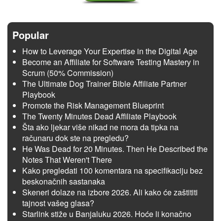
Popular
How to Leverage Your Expertise in the Digital Age
Become an Affiliate for Software Testing Mastery in
Scrum (50% Commission)
The Ultimate Dog Trainer Bible Affiliate Partner
Playbook
Promote the Risk Management Blueprint
The Twenty Minutes Dead Affiliate Playbook
Šta ako ljekar više nikad ne mora da tipka na
računaru dok ste na pregledu?
He Was Dead for 20 Minutes. Then He Described the
Notes That Weren't There
Kako pregledati 100 komentara na specifikaciju bez
beskonačnih sastanaka
Skeneri dolaze na izbore 2026. Ali kako će zaštititi
tajnost vašeg glasa?
Starlink stiže u Banjaluku 2026. Hoće li konačno