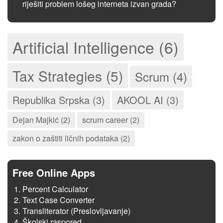
riješiti problem lošeg interneta izvan grada?
Artificial Intelligence (6)
Tax Strategies (5)
Scrum (4)
Republika Srpska (3)
AKOOL AI (3)
Dejan Majkić (2)
scrum career (2)
zakon o zaštiti ličnih podataka (2)
Free Online Apps
Percent Calculator
Text Case Converter
Transliterator (Preslovljavanje)
Školski raspored