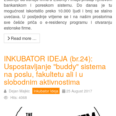
bankarskom i poreskom sistemu. Do danas je tu
mogućnost iskoristilo preko 10.000 ljudi i broj se stalno
uvećava. U posljednje vrijeme se i na našim prostorima
sve češće priča o e-residency programu i otvaranju
estonske firme.
Read more …
INKUBATOR IDEJA (br.24):
Uspostavljanje "buddy" sistema
na poslu, fakultetu ali i u
slobodnim aktivnostima
Dejan Majkic
Inkubator Ideja
25 August 2017
Hits: 4068