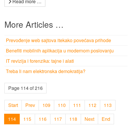
Read more …
More Articles …
Prevođenje web sajtova itekako povećava prihode
Benefiti mobilnih aplikacija u modernom poslovanju
IT revizija i forenzika: tajne i alati
Treba li nam elektronska demokratija?
Page 114 of 216
Start
Prev
109
110
111
112
113
114
115
116
117
118
Next
End