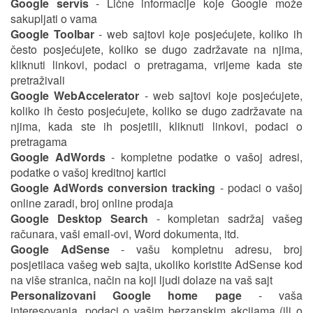
Google servis
- Lične informacije koje Google može
sakupljati o vama
Google Toolbar
- web sajtovi koje posjećujete, koliko ih
često posjećujete, koliko se dugo zadržavate na njima,
kliknuti linkovi, podaci o pretragama, vrijeme kada ste
pretraživali
Google WebAccelerator
- web sajtovi koje posjećujete,
koliko ih često posjećujete, koliko se dugo zadržavate na
njima, kada ste ih posjetili, kliknuti linkovi, podaci o
pretragama
Google AdWords
- kompletne podatke o vašoj adresi,
podatke o vašoj kreditnoj kartici
Google AdWords conversion tracking
- podaci o vašoj
online zaradi, broj online prodaja
Google Desktop Search
- kompletan sadržaj vašeg
računara, vaši email-ovi, Word dokumenta, itd.
Google AdSense
- vašu kompletnu adresu, broj
posjetilaca vašeg web sajta, ukoliko koristite AdSense kod
na više stranica, način na koji ljudi dolaze na vaš sajt
Personalizovani Google home page
- vaša
interesovanja, podaci o vašim berzanskim akcijama (ili o