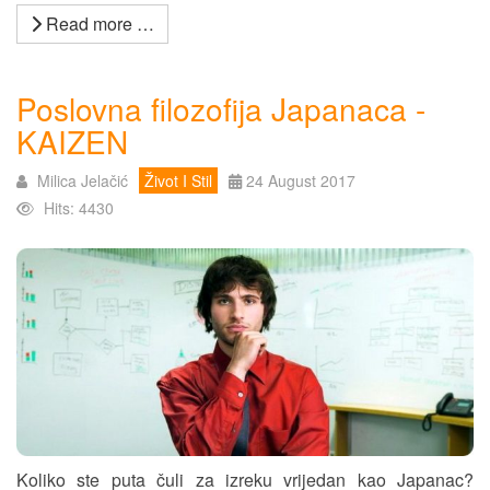
Read more …
Poslovna filozofija Japanaca -
KAIZEN
Milica Jelačić
Život I Stil
24 August 2017
Hits: 4430
Koliko ste puta čuli za izreku vrijedan kao Japanac?