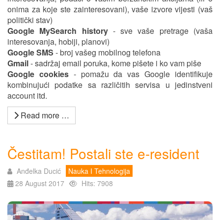
onima za koje ste zainteresovani), vaše izvore vijesti (vaš
politički stav)
Google MySearch history
- sve vaše pretrage (vaša
interesovanja, hobiji, planovi)
Google SMS
- broj vašeg mobilnog telefona
Gmail
- sadržaj email poruka, kome pišete i ko vam piše
Google cookies
- pomažu da vas Google identifikuje
kombinujući podatke sa različitih servisa u jedinstveni
account itd.
Read more …
Čestitam! Postali ste e-resident
Anđelka Ducić
Nauka I Tehnologija
28 August 2017
Hits: 7908