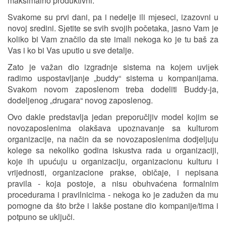
maksimalno produktivni.
Svakome su prvi dani, pa i nedelje ili mјeseci, izazovni u
novoj sredini. Sјetite se svih svojih početaka, jasno Vam je
koliko bi Vam značilo da ste imali nekoga ko je tu baš za
Vas i ko bi Vas uputio u sve detalje.
Zato je važan dio izgradnje sistema na kojem uviјek
radimo uspostavljanje „buddy“ sistema u kompanijama.
Svakom novom zaposlenom treba dodeliti Buddy-ja,
dodeljenog „drugara“ novog zaposlenog.
Ovo dakle predstavlja jedan preporučljiv model kojim se
novozaposlenima olakšava upoznavanje sa kulturom
organizacije, na način da se novozaposlenima dodjeljuju
kolege sa nekoliko godina iskustva rada u organizaciji,
koje ih upućuju u organizaciju, organizacionu kulturu i
vrijednosti, organizacione prakse, običaje, i nepisana
pravila - koja postoje, a nisu obuhvaćena formalnim
procedurama i pravilnicima - nekoga ko je zadužen da mu
pomogne da što brže i lakše postane dio kompanije/tima i
potpuno se uključi.