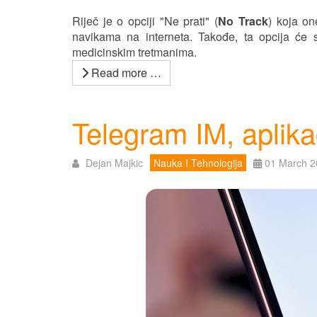
Riječ je o opciji "Ne prati" (
No Track
) koja o
navikama na interneta. Takođe, ta opcija će sp
medicinskim tretmanima.
Read more …
Telegram IM, aplika
Dejan Majkic
Nauka I Tehnologija
01 March 2