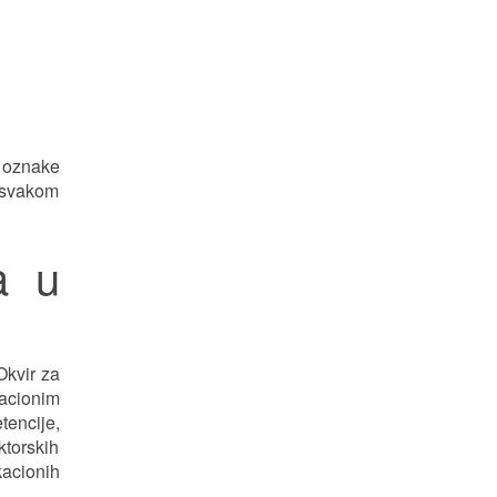
 oznake
u svakom
a u
Okvir za
kacionim
tencije,
ktorskih
kacionih