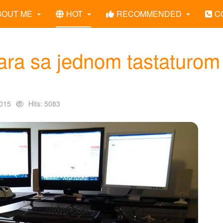
BOUT ME
HOT
RECOMMENDED
C
ara sa jednom tastaturom 
015
Hits: 5083