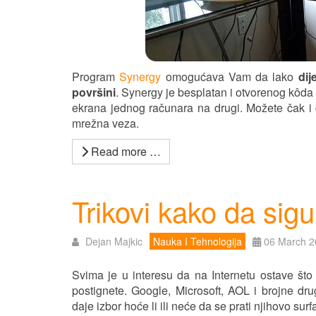
Program
Synergy
omogućava Vam da lako
dij
površini
. Synergy je besplatan i otvorenog kôda
ekrana jednog računara na drugi. Možete čak i 
mrežna veza.
Read more …
Trikovi kako da sigu
Dejan Majkic
Nauka I Tehnologija
06 March 2
Svima je u interesu da na Internetu ostave što
postignete. Google, Microsoft, AOL i brojne dru
daje izbor hoće li ili neće da se prati njihovo su