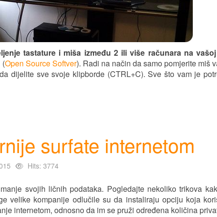
eljenje tastature i miša između 2 ili više računara na vašo
 (
Open Source Softver
). Radi na način da samo pomjerite miš v
da dijelite sve svoje klipborde (CTRL+C). Sve što vam je pot
rnije surfate internetom
015
Hits: 3774
 manje svojih ličnih podataka. Pogledajte nekoliko trikova ka
ge velike kompanije odlučile su da instaliraju opciju koja kor
rfanje internetom, odnosno da im se pruži određena količina privat