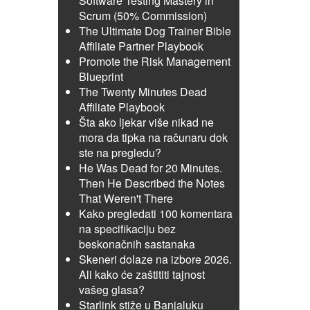
Software Testing Mastery in
Scrum (50% Commission)
The Ultimate Dog Trainer Bible
Affiliate Partner Playbook
Promote the Risk Management
Blueprint
The Twenty Minutes Dead
Affiliate Playbook
Šta ako ljekar više nikad ne
mora da tipka na računaru dok
ste na pregledu?
He Was Dead for 20 Minutes.
Then He Described the Notes
That Weren't There
Kako pregledati 100 komentara
na specifikaciju bez
beskonačnih sastanaka
Skeneri dolaze na izbore 2026.
Ali kako će zaštititi tajnost
vašeg glasa?
Starlink stiže u Banjaluku