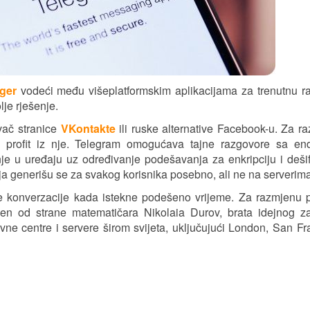
ger
vodeći među višeplatformskim aplikacijama za trenutnu r
lje rješenje.
vač stranice
VKontakte
ili ruske alternative Facebook-u. Za ra
profit iz nje. Telegram omogućava tajne razgovore sa end
e u uređaju uz određivanje podešavanja za enkripciju i deši
anja generišu se za svakog korisnika posebno, ali ne na serverim
e konverzacije kada istekne podešeno vrijeme. Za razmjenu p
jen od strane matematičara Nikolaia Durov, brata idejnog z
vne centre i servere širom svijeta, uključujući London, San Fr