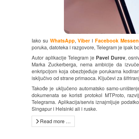
Iako su
WhatsApp
,
Viber
i
Facebook Messen
poruka, datoteka i razgovore, Telegram je ipak bo
Autor aplikacije Telegram je
Pavel Durov
, osni
Marka Zuckerberga, nema ambicije da izvuče 
enkripcijom koja obezbjeđuje porukama kodiranj
isključivo od strane primaoca. Ključevi za šifrir
Takođe je uključeno automatsko samo-uništenj
dokumenata se koristi protokol MTProto, razvi
Telegrama. Aplikacija/servis iznajmljuje podatko
Singapur i Helsinki ali i ruske.
Read more …