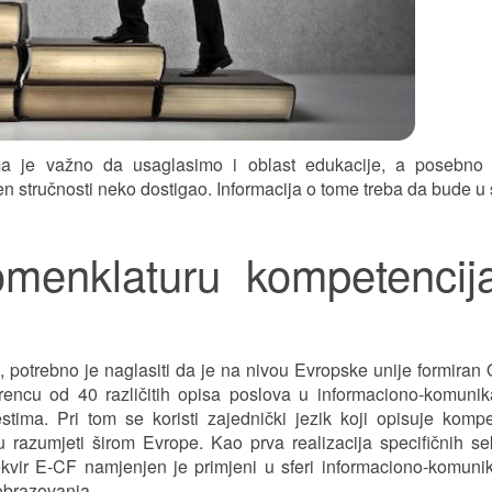
oma je važno da usaglasimo i oblast edukacije, a posebno
pen stručnosti neko dostigao. Informacija o tome treba da bude 
nomenklaturu kompetencij
potrebno je naglasiti da je na nivou Evropske unije formiran 
rencu od 40 različitih opisa poslova u informaciono-komuni
ima. Pri tom se koristi zajednički jezik koji opisuje kompe
 razumjeti širom Evrope. Kao prva realizacija specifičnih se
 okvir E-CF namjenjen je primjeni u sferi informaciono-komuni
 obrazovanja.