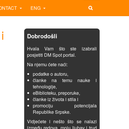
ONTACT
ENG
i
Dobrodošli
Hvala Vam što ste izabrali
posjetiti DM Spot portal.
Na njemu ćete naći:
podatke o autoru,
članke na temu nauke i
tehnologije,
eBiblioteku, preporuke,
članke iz života i stila i
promociju potencijala
Republike Srpske.
Vidjećete i nešto što se nalazi
između redova, moju ljubav i trud