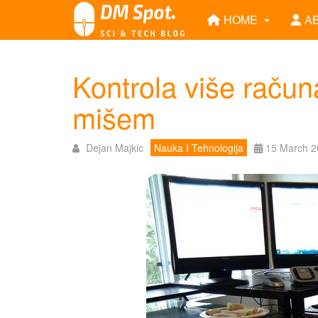
HOME
A
Kontrola više račun
mišem
Dejan Majkic
Nauka I Tehnologija
15 March 2