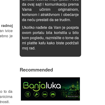
da ovaj sajt i komunikaciju prema
Vama učinim originalnom,
korisnom i atraktivnom i obećanje
da neću prestati da se trudim.
j radnoj
Ukoliko nađete da Vam je posjeta
an ivice
ovom portalu bila koristila u bilo
rebno je
kom pogledu, razmislite o tome da
mi platite kafu kako biste podržali
moj rad.
Recommended
ko to da
isnicima
nosti.