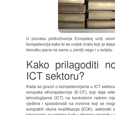
U procesu pridruživanja Evropskoj uniji ve
kompetencija kako bi se uvijek znalo koji je ste
trenutku jasna ne samo u zemlji nego i u svijetu.
Kako prilagoditi 
ICT sektoru?
Kada se govori o kompetencijama u ICT sektoru, 
evropske eKompetencije (E-CF), koji daje refe
tehnologijama (ICT) na konkretnim radnim mjest
vještine i sposobnosti na nivoima koji se mogu
evropskih okvira kvalifikacija (EOK), sektorski
tehnologija za potrebe ljudi u sferama privrede i