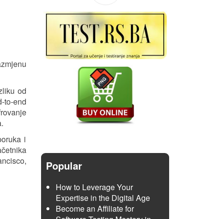
azmjenu
zliku od
-to-end
frovanje
a.
oruka i
ačetnika
ancisco,
Popular
How to Leverage Your
Expertise in the Digital Age
Become an Affiliate for