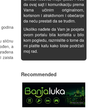
da ovaj sajt i komunikaciju prema
Vama učinim originalnom,
korisnom i atraktivnom i obećanje
da neću prestati da se trudim.
t godina
Ukoliko nađete da Vam je posjeta
ovom portalu bila koristila u bilo
kom pogledu, razmislite o tome da
u sličnu
mi platite kafu kako biste podržali
rođen, a
moj rad.
zgrađena
i zaista
Recommended