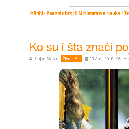
Infiniti - časopis broj 8 Ministarstva Nauke i T
Ko su i šta znači po
Dejan Majkic
Život I Stil
25 April 2015
Hi