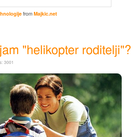
ehnologije
from
Majkic.net
jam "helikopter roditelji"?
ts: 3001