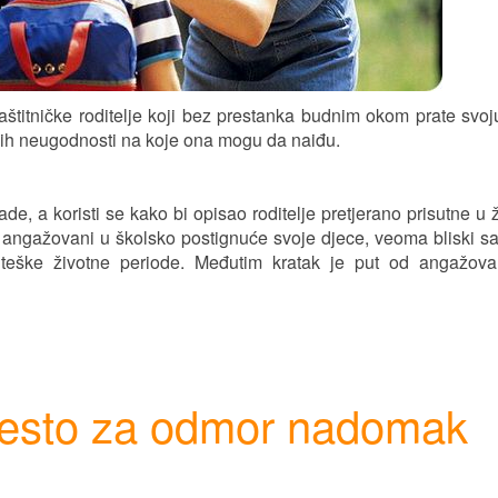
titničke roditelje koji bez prestanka budnim okom prate svoj
 svih neugodnosti na koje ona mogu da naiđu.
de, a koristi se kako bi opisao roditelje pretjerano prisutne u 
o angažovani u školsko postignuće svoje djece, veoma bliski sa
 teške životne periode. Međutim kratak je put od angažov
jesto za odmor nadomak