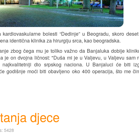
 za kardiovaskularne bolesti “Dedinje” u Beogradu, skoro dese
ena identična klinika za hirurgiju srca, kao beogradska.
tanje zbog čega mu je toliko važno da Banjaluka dobije klinik
 je on dvojna ličnost: "Duša mi je u Valjevu, u Valjevu sam 
 najkvalitetniji dio srpskog naciona. U Banjaluci će biti i
će godišnje moći biti obavljeno oko 400 operacija, što me čin
itanja djece
ts: 5428