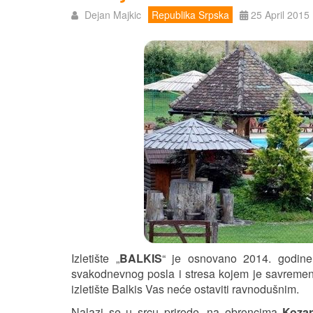
Dejan Majkic
Republika Srpska
25 April 2015
Izletište „
BALKIS
“ je osnovano 2014. godine 
svakodnevnog posla i stresa kojem je savremeni č
izletište Balkis Vas neće ostaviti ravnodušnim.
Nalazi se u srcu prirode, na obroncima
Koza