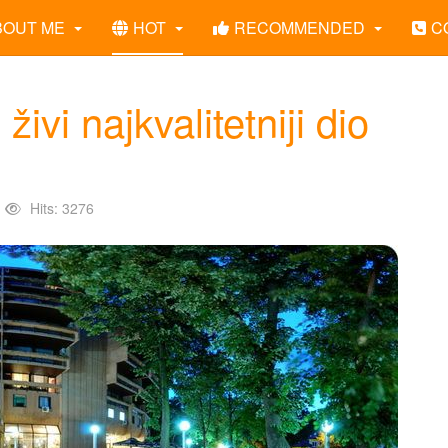
BOUT ME
HOT
RECOMMENDED
C
ivi najkvalitetniji dio
Hits: 3276