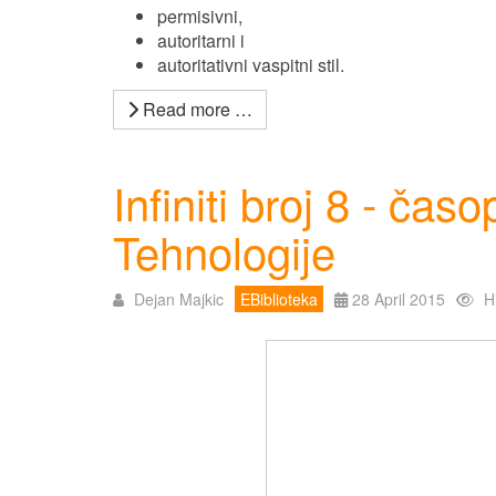
permisivni,
autoritarni i
autoritativni vaspitni stil.
Read more …
Infiniti broj 8 - čas
Tehnologije
Dejan Majkic
EBiblioteka
28 April 2015
H