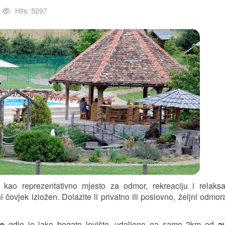
Hits: 5297
kao reprezentativno mjesto za odmor, rekreaciju i relaksa
ovjek izložen. Dolazite li privatno ili poslovno, željni odmora
re
gdje je jako bogato lovište, udaljeno na samo 2km od
a