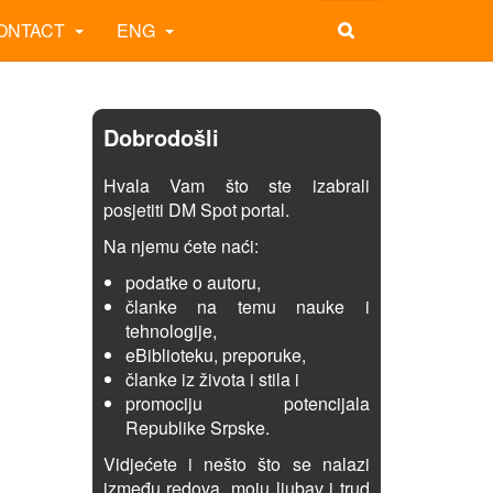
ONTACT
ENG
Dobrodošli
Hvala Vam što ste izabrali
posjetiti DM Spot portal.
Na njemu ćete naći:
podatke o autoru,
članke na temu nauke i
tehnologije,
eBiblioteku, preporuke,
članke iz života i stila i
promociju potencijala
Republike Srpske.
Vidjećete i nešto što se nalazi
između redova, moju ljubav i trud