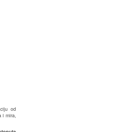
ciju od
 i mira,
utoputa