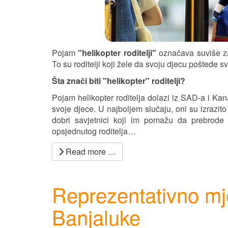
Pojam
"helikopter roditelji"
označava suviše zaš
To su roditelji koji žele da svoju djecu poštede
Šta znači biti "helikopter" roditelji?
Pojam helikopter roditelja dolazi iz SAD-a i Kana
svoje djece. U najboljem slučaju, oni su izrazit
dobri savjetnici koji im pomažu da prebrode
opsjednutog roditelja…
Read more …
Reprezentativno m
Banjaluke