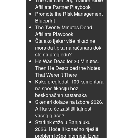
The Ultimate Dog Trainer Bible
Affiliate Partner Playbook
Promote the Risk Management
Blueprint
The Twenty Minutes Dead
Affiliate Playbook
Šta ako ljekar više nikad ne
mora da tipka na računaru dok
ste na pregledu?
He Was Dead for 20 Minutes.
Then He Described the Notes
That Weren't There
Kako pregledati 100 komentara
na specifikaciju bez
beskonačnih sastanaka
Skeneri dolaze na izbore 2026.
Ali kako će zaštititi tajnost
vašeg glasa?
Starlink stiže u Banjaluku
2026. Hoće li konačno riješiti
problem lošeg interneta izvan