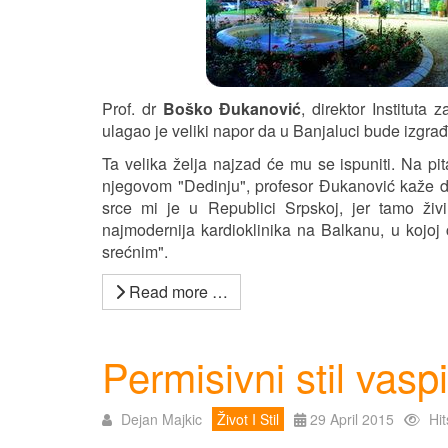
Prof. dr
Boško Đukanović
, direktor Instituta
ulagao je veliki napor da u Banjaluci bude izgrađ
Ta velika želja najzad će mu se ispuniti. Na pi
njegovom "Dedinju", profesor Đukanović kaže da
srce mi je u Republici Srpskoj, jer tamo živi
najmodernija kardioklinika na Balkanu, u kojoj 
srećnim".
Read more …
Permisivni stil vasp
Dejan Majkic
Život I Stil
29 April 2015
Hi