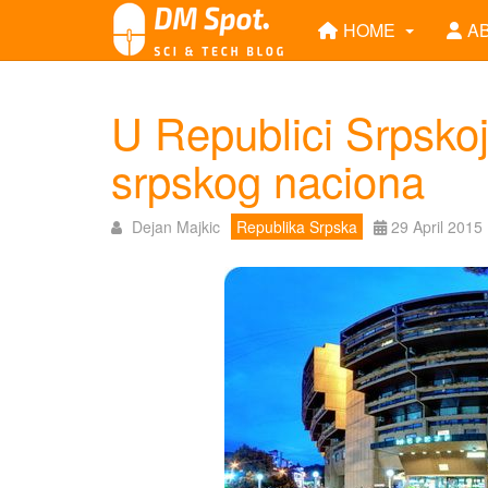
HOME
A
U Republici Srpskoj ž
srpskog naciona
Dejan Majkic
Republika Srpska
29 April 2015