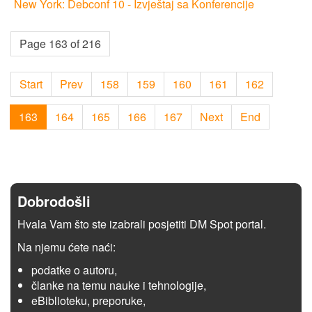
New York: Debconf 10 - Izvještaj sa Konferencije
Page 163 of 216
Start
Prev
158
159
160
161
162
163
164
165
166
167
Next
End
Dobrodošli
Hvala Vam što ste izabrali posjetiti DM Spot portal.
Na njemu ćete naći:
podatke o autoru,
članke na temu nauke i tehnologije,
eBiblioteku, preporuke,