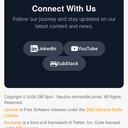
Connect With Us
Follow our journey and stay updated on our
latest content and news.
LinkedIn
YouTube
SubStack
Copyright © 2026 DM Spot - Naučno-tehnološki portal. All Rights
Reserved.
Joomla!
is Free Software released under the
GNU General Public
License.
Bootstrap
is a front-end framework of Twitter, Inc. Code licensed