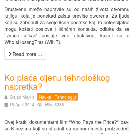
Društvene mreže napravile su od naših života otvorenu
knjigu, koja je ponekad zaista previše otvorena. Za ljude
koji su zabrinuti za svoje lične podatke koji ih potencijalno
mogu koštati poslova i ličnčnih kontakta, odluka da se
'izvuče utikač' postaje vrlo atraktivna, kazali su u
WhoIsHostingThis (WIHT).
Read more …
Ko plaća cijenu tehnološkog
napretka?
Dejan Majkic
Nauka I Tehnologija
18 April 2014
Hits: 3388
Ovaj kratki dokumentarni film "Who Pays the Price?" bavi
se Kinezima koji su stradali na radnom mestu proizvodeći