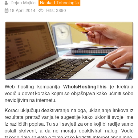
Dejan Majkic
Nauka I Tehnologija
18 April 2014
Hits: 3890
Web hosting kompanija
WhoIsHostingThis
je kreirala
vodič u devet koraka kojim se objašnjava kako učiniti sebe
nevidljivim na internetu.
Koraci uključuju deaktiviranje naloga, uklanjanje linkova iz
rezultata pretraživanja te sugestije kako ukloniti svoje ime
iz različitih popisa. Tu su i savjeti za one koji bi radije samo
ostali skriveni, a da ne moraju deaktivirati nalog. Vodič
takođe daje savjete o tome kako koristiti internet anonimno.