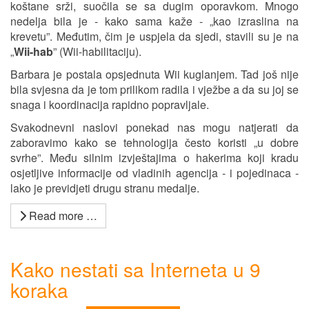
koštane srži, suočila se sa dugim oporavkom. Mnogo
nedelja bila je - kako sama kaže - „kao izraslina na
krevetu”. Međutim, čim je uspjela da sjedi, stavili su je na
„
Wii-hab
” (Wii-habilitaciju).
Barbara je postala opsjednuta Wii kuglanjem. Tad još nije
bila svjesna da je tom prilikom radila i vježbe a da su joj se
snaga i koordinacija rapidno popravljale.
Svakodnevni naslovi ponekad nas mogu natjerati da
zaboravimo kako se tehnologija često koristi „u dobre
svrhe”. Među silnim izvještajima o hakerima koji kradu
osjetljive informacije od vladinih agencija - i pojedinaca -
lako je previdjeti drugu stranu medalje.
Read more …
Kako nestati sa Interneta u 9
koraka