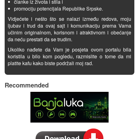
članke iz života i stila i
promociju potencijala Republike Srpske.
Vidjećete i nešto što se nalazi između redova, moju
ljubav i trud da ovaj sajt i komunikaciju prema Vama
učinim originalnom, korisnom i atraktivnom i obećanje
da neću prestati da se trudim.
Ukoliko nađete da Vam je posjeta ovom portalu bila
koristila u bilo kom pogledu, razmislite o tome da mi
platite kafu kako biste podržali moj rad.
Recommended