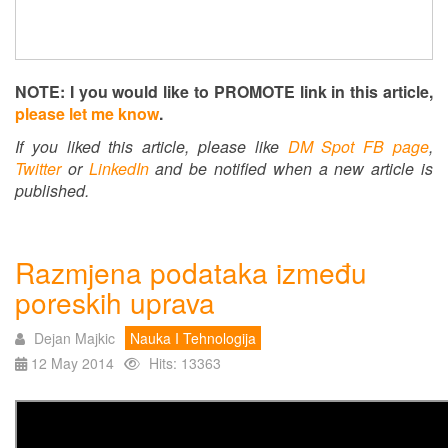
NOTE: I you would like to PROMOTE link in this article,
please let me know
.
If you liked this article, please like
DM Spot FB page
,
Twitter
or
LinkedIn
and be notified when a new article is
published.
Razmjena podataka između
poreskih uprava
Dejan Majkic
Nauka I Tehnologija
12 May 2014
Hits: 13363