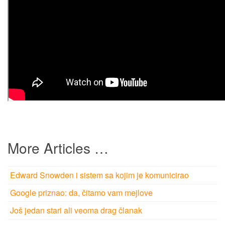
More Articles …
Edward Snowden i sistem sa kojim je komunicirao
Google priznao: da, čitamo vam mejlove
Još jedan stari ali veoma drag članak