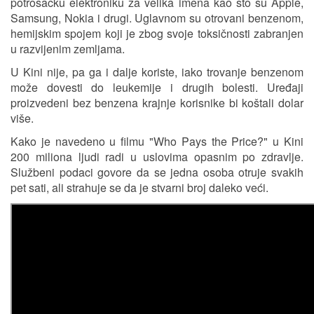
potrošačku elektroniku za velika imena kao što su Apple,
Samsung, Nokia i drugi. Uglavnom su otrovani benzenom,
hemijskim spojem koji je zbog svoje toksičnosti zabranjen
u razvijenim zemljama.
U Kini nije, pa ga i dalje koriste, iako trovanje benzenom
može dovesti do leukemije i drugih bolesti. Uređaji
proizvedeni bez benzena krajnje korisnike bi koštali dolar
više.
Kako je navedeno u filmu "Who Pays the Price?" u Kini
200 miliona ljudi radi u uslovima opasnim po zdravlje.
Službeni podaci govore da se jedna osoba otruje svakih
pet sati, ali strahuje se da je stvarni broj daleko veći.