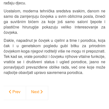
rađaju djecu.
Uostalom, moderna tehnička sredstva svakim, danom ne
samo da zamjenjuju čovjeka u svim oblicima posla, čineći
ga suvišnim bićem za koje još samo saloni ljepote i
plastične hirurugije pokazuju veliko interesovanje za
čovjeka.
Dakle, napadnut je čovjek u cjelini a time i porodica, koja
čak i u genetskom pogledu gubi bitku za prirodnim
čovjekom koga njegovi roditelji više ne mogu ni prepoznati.
Tek kad se, vrate porodici i čovjeku njihove vitalne funkcije,
vratiće se i društveni status i ugled porodice, jasno ne
ponavljajući prevaziđene oblike rada, već one koje može
najbolje obavljati upravo savremena porodica.
Prev
Next