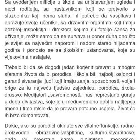
Sa uvođenjem milicije u škole, sa uništavanjem ugleda i
moći roditelja, sa nastavnikom koji se pretvorio u
službenika koji nema sluha, ni potrebe da vaspitava i
obrazuje svoje učenike, sa državnim organima koji imaju
bezbroj inspekcija i direktora kojima su fotelje šansa za
uživanje, može samo da se survava u ponor duha ono što
je svijet sa najvećim naporom i nadom starao hiljadama
godina i ponosio se sa školskim ustanovama, koje su
vijekovima nastajale.
Trebalo bi da se dogodi jedan korjenit prevrat u mnogim
sferama života da bi porodica i škola bili najbolji oslonci i
garanti stvaranja ljudi koji imaju zanja, sposobnosti, volje i
brige za tu najveću ljudsku zajednicu: porodica, škola-
društvo. Medijatori ,,savremenosti,, nas neprestano guraju
u doba divljaštva, koje je u međuvremeno dobilo najljepša
imena i time misle da je prevara potpuno uspjela. Život će
ih brzo demantovati.
Dakle, ako su porodici ukinute sve vitalne funkcije: radno-
proizvodne, obrazovno-vaspitane, kulturno-stvaralačke,
onda joj preostaje samo, djelimično, mecensko-