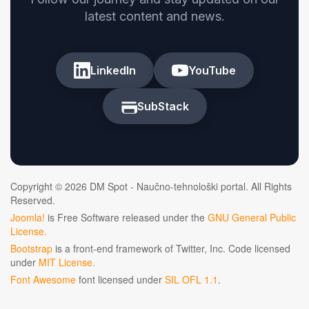
latest content and news.
LinkedIn
YouTube
SubStack
Copyright © 2026 DM Spot - Naučno-tehnološki portal. All Rights
Reserved.
Joomla!
is Free Software released under the
GNU General Public
License.
Bootstrap
is a front-end framework of Twitter, Inc. Code licensed
under
MIT License.
Font Awesome
font licensed under
SIL OFL 1.1
.