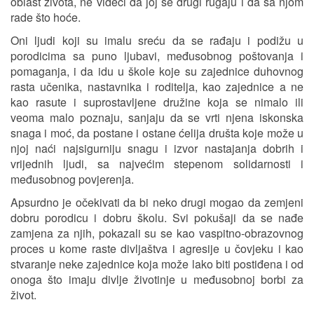
oblast života, ne videći da joj se drugi rugaju i da sa njom
rade što hoće.
Oni ljudi koji su imalu sreću da se rađaju i podižu u
porodicima sa puno ljubavi, međusobnog poštovanja i
pomaganja, i da idu u škole koje su zajednice duhovnog
rasta učenika, nastavnika i roditelja, kao zajednice a ne
kao rasute i suprostavljene družine koja se nimalo ili
veoma malo poznaju, sanjaju da se vrti njena iskonska
snaga i moć, da postane i ostane ćelija društa koje može u
njoj naći najsigurniju snagu i izvor nastajanja dobrih i
vrijednih ljudi, sa najvećim stepenom solidarnosti i
međusobnog povjerenja.
Apsurdno je očekivati da bi neko drugi mogao da zemjeni
dobru porodicu i dobru školu. Svi pokušaji da se nađe
zamjena za njih, pokazali su se kao vaspitno-obrazovnog
proces u kome raste divljaštva i agresije u čovjeku i kao
stvaranje neke zajednice koja može lako biti postiđena i od
onoga što imaju divlje životinje u međusobnoj borbi za
život.