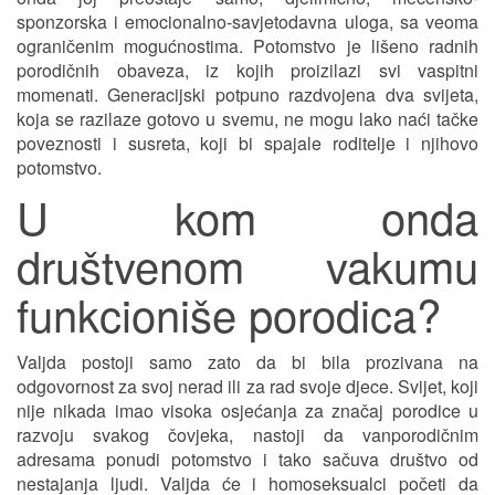
sponzorska i emocionalno-savjetodavna uloga, sa veoma
ograničenim mogućnostima. Potomstvo je lišeno radnih
porodičnih obaveza, iz kojih proizilazi svi vaspitni
momenati. Generacijski potpuno razdvojena dva svijeta,
koja se razilaze gotovo u svemu, ne mogu lako naći tačke
poveznosti i susreta, koji bi spajale roditelje i njihovo
potomstvo.
U kom onda
društvenom vakumu
funkcioniše porodica?
Valjda postoji samo zato da bi bila prozivana na
odgovornost za svoj nerad ili za rad svoje djece. Svijet, koji
nije nikada imao visoka osjećanja za značaj porodice u
razvoju svakog čovjeka, nastoji da vanporodičnim
adresama ponudi potomstvo i tako sačuva društvo od
nestajanja ljudi. Valjda će i homoseksualci početi da