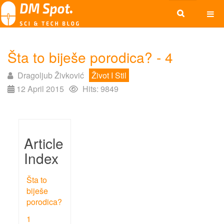
Šta to biješe porodica? - 4
Dragoljub Živković
Život I Stil
12 April 2015
Hits: 9849
Article
Index
Šta to
biješe
porodica?
1