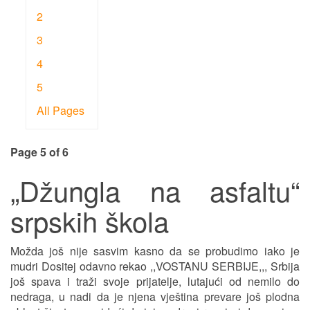
2
3
4
5
All Pages
Page 5 of 6
„Džungla na asfaltu“
srpskih škola
Možda još nije sasvim kasno da se probudimo iako je
mudri Dositej odavno rekao ,,VOSTANU SERBIJE,,, Srbija
još spava i traži svoje prijatelje, lutajući od nemilo do
nedraga, u nadi da je njena vještina prevare još plodna