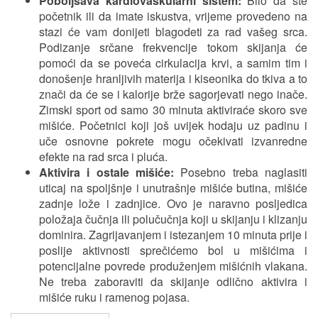
Poboljšava kardiovaskularni sistem:
Bilo da ste
početnik ili da imate iskustva, vrijeme provedeno na
stazi će vam donijeti blagodeti za rad vašeg srca.
Podizanje srčane frekvencije tokom skijanja će
pomoći da se poveća cirkulacija krvi, a samim tim i
donošenje hranljivih materija i kiseonika do tkiva a to
znači da će se i kalorije brže sagorjevati nego inače.
Zimski sport od samo 30 minuta aktiviraće skoro sve
mišiće. Početnici koji još uvijek hodaju uz padinu i
uče osnovne pokrete mogu očekivati izvanredne
efekte na rad srca i pluća.
Aktivira i ostale mišiće:
Posebno treba naglasiti
uticaj na spoljšnje i unutrašnje mišiće butina, mišiće
zadnje lože i zadnjice. Ovo je naravno posljedica
položaja čučnja ili polučučnja koji u skijanju i klizanju
dominira. Zagrijavanjem i istezanjem 10 minuta prije i
poslije aktivnosti sprečićemo bol u mišićima i
potencijalne povrede produženjem mišićnih vlakana.
Ne treba zaboraviti da skijanje odlično aktivira i
mišiće ruku i ramenog pojasa.