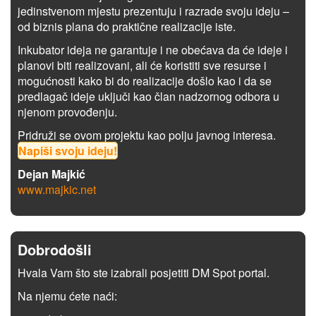
jedinstvenom mjestu prezentuju i razrade svoju ideju –
od biznis plana do praktične realizacije iste.
Inkubator ideja ne garantuje i ne obećava da će ideje i
planovi biti realizovani, ali će koristiti sve resurse i
mogućnosti kako bi do realizacije došlo kao i da se
predlagač ideje uključi kao član nadzornog odbora u
njenom provođenju.
Pridruži se ovom projektu kao polju javnog interesa.
Napiši svoju ideju!
Dejan Majkić
www.majkic.net
Dobrodošli
Hvala Vam što ste izabrali posjetiti DM Spot portal.
Na njemu ćete naći: