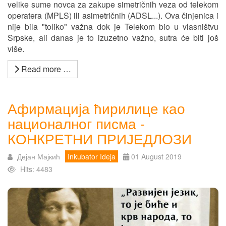
velike sume novca za zakupe simetričnih veza od telekom
operatera (MPLS) ili asimetričnih (ADSL...). Ova činjenica i
nije bila "toliko" važna dok je Telekom bio u vlasništvu
Srpske, ali danas je to izuzetno važno, sutra će biti još
više.
Read more …
Афирмација ћирилице као
националног писма -
КОНКРЕТНИ ПРИЈЕДЛОЗИ
Дејан Мајкић
Inkubator Ideja
01 August 2019
Hits: 4483