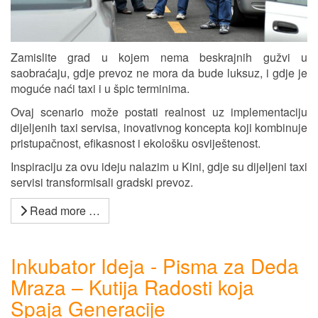
Zamislite grad u kojem nema beskrajnih gužvi u
saobraćaju, gdje prevoz ne mora da bude luksuz, i gdje je
moguće naći taxi i u špic terminima.
Ovaj scenario može postati realnost uz implementaciju
dijeljenih taxi servisa, inovativnog koncepta koji kombinuje
pristupačnost, efikasnost i ekološku osviještenost.
Inspiraciju za ovu ideju nalazim u Kini, gdje su dijeljeni taxi
servisi transformisali gradski prevoz.
Read more …
Inkubator Ideja - Pisma za Deda
Mraza – Kutija Radosti koja
Spaja Generacije