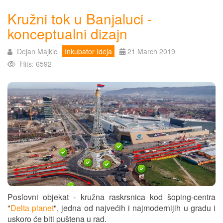
Kružni tok u Banjaluci -
konceptualni dizajn
Dejan Majkic
Inkubator Ideja
21 March 2019
Hits: 6592
Poslovni objekat - kružna raskrsnica kod šoping-centra
"
Delta planet
", jedna od najvećih i najmodernijih u gradu i
uskoro će biti puštena u rad.