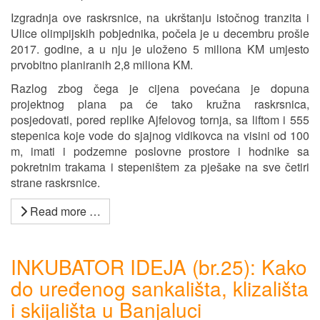
Izgradnja ove raskrsnice, na ukrštanju istočnog tranzita i
Ulice olimpijskih pobjednika, počela je u decembru prošle
2017. godine, a u nju je uloženo 5 miliona KM umjesto
prvobitno planiranih 2,8 miliona KM.
Razlog zbog čega je cijena povećana je dopuna
projektnog plana pa će tako kružna raskrsnica,
posjedovati, pored replike Ajfelovog tornja, sa liftom i 555
stepenica koje vode do sjajnog vidikovca na visini od 100
m, imati i podzemne poslovne prostore i hodnike sa
pokretnim trakama i stepeništem za pješake na sve četiri
strane raskrsnice.
Read more …
INKUBATOR IDEJA (br.25): Kako
do uređenog sankališta, klizališta
i skijališta u Banjaluci