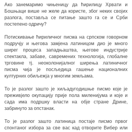
Ако занемаримо чињеницу да ћирилицу Хрвати и
Бошњаци више не желе да користе, због неких својих
разлога, поставља се питање зашто га се и Срби
постепено одричу?
Потискивање ћириличног писма на српском говорном
подручју и његова замјена латиницом дио је много
ширег процеса западњаштва, његове индустрије
спектакла, забаве, савремених технологија, глобалне
трговине тј. неоколонијалног ширења латиничног
писма чија је посљедица гашење националних
културних обиљежја у многим земљама.
То је разлог зашто је хиљадугодишње писмо које је
преживјело окупацију прије пола миленијума и које и
сада има подршку власти на обје стране Дрине,
забринуто за опстанак.
То је разлог зашто латиница постаје писмо првог
спонтаног избора за све вас кад отворите Вибер или