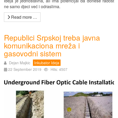
Ideja je jednostavna, ali ima potencijal da donese radost
ne samo djeci već i odraslima.
Read more …
Republici Srpskoj treba javna
komunikaciona mreža i
gasovodni sistem
Dejan Majkic
Inkubator Ideja
22 September 2019
Hits: 4507