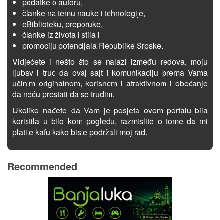
podatke o autoru,
članke na temu nauke i tehnologije,
eBiblioteku, preporuke,
članke iz života i stila i
promociju potencijala Republike Srpske.
Vidjećete i nešto što se nalazi između redova, moju
ljubav i trud da ovaj sajt i komunikaciju prema Vama
učinim originalnom, korisnom i atraktivnom i obećanje
da neću prestati da se trudim.
Ukoliko nađete da Vam je posjeta ovom portalu bila
koristila u bilo kom pogledu, razmislite o tome da mi
platite kafu kako biste podržali moj rad.
Recommended