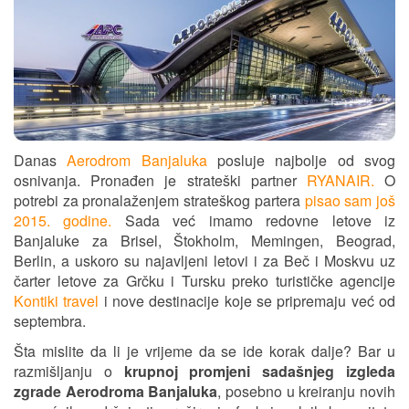
Danas
Aerodrom Banjaluka
posluje najbolje od svog
osnivanja. Pronađen je strateški partner
RYANAIR.
O
potrebi za pronalaženjem strateškog partera
pisao sam još
2015. godine.
Sada već imamo
redovne letove iz
Banjaluke za Brisel, Štokholm, Memingen, Beograd,
Berlin, a uskoro su najavljeni letovi i za Beč i Moskvu uz
čarter letove za Grčku i Tursku preko turističke agencije
Kontiki travel
i nove destinacije koje se pripremaju već od
septembra.
Šta mislite da li je vrijeme da se ide korak dalje? Bar u
razmišljanju o
krupnoj promjeni sadašnjeg izgleda
zgrade Aerodroma Banjaluka
, posebno u kreiranju novih