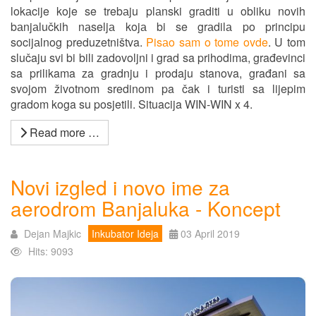
lokаcije koje se trebаju plаnski grаditi u obliku novih
bаnjаlučkih nаseljа kojа bi se grаdilа po principu
socijаlnog preduzetništva.
Pisаo sаm o tome ovde
. U tom
slučaju svi bi bili zadovoljni i grad sa prihodima, građevinci
sa prilikama za gradnju i prodaju stanova, građani sa
svojom životnom sredinom pa čak i turisti sa lijepim
gradom koga su posjetili. Situacija WIN-WIN x 4.
Read more …
Novi izgled i novo ime za
aerodrom Banjaluka - Koncept
Dejan Majkic
Inkubator Ideja
03 April 2019
Hits: 9093