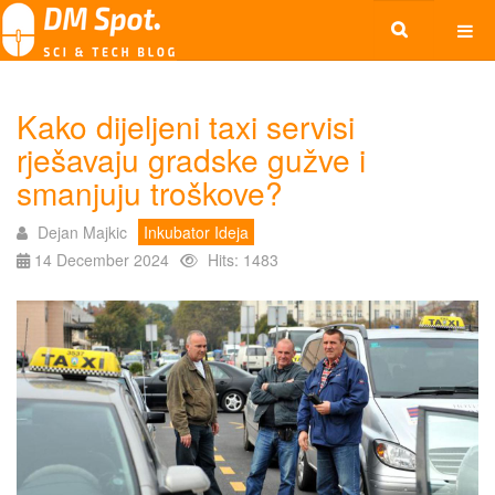
Kako dijeljeni taxi servisi
rješavaju gradske gužve i
smanjuju troškove?
Dejan Majkic
Inkubator Ideja
14 December 2024
Hits: 1483