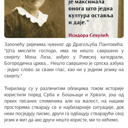
Започећу ријечима чувеног др Драгољуба Пантовића:
"Шта мислите господо, има ли нешто савршено у
свијету: Мона Лиза, анђео у Римској катедрали,
Богородична црква... Нешто савршено је српска азбука
- једно слово за сваки глас, као ни у једном језику на
свијету."
Ћирилицу су у различитим облицима током историје
користили поред Срба и Бошњаци и Хрвати, још од
првих писаних споменика али на жалост, на нашим
просторима стварају се и најбизарније ситуације, док
неки посједују писмо, други га одбацују стварајући свој
језик и мит да ако други нешто користе, ми то нећемо.