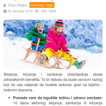
Dejan Majkic
Inkubator Ideja
28 January 2019
Hits: 3868
Skijanje, klizanje i sankanje obezbjeđuje dosta
zdravstvenih benefita. To bi trebalo da bude osnovni razlog
koji će vas natjerati da budete redovan gost na bijelim -
ledenim stazama.
Pomaže vam da izgubite težinu i zdravo smršate:
10 dana aktivnog skijanja, sankanja ili klizanja