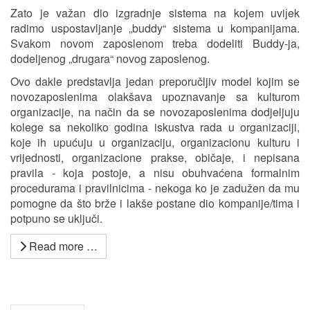
Zato je važan dio izgradnje sistema na kojem uviјek
radimo uspostavljanje „buddy“ sistema u kompanijama.
Svakom novom zaposlenom treba dodeliti Buddy-ja,
dodeljenog „drugara“ novog zaposlenog.
Ovo dakle predstavlja jedan preporučljiv model kojim se
novozaposlenima olakšava upoznavanje sa kulturom
organizacije, na način da se novozaposlenima dodjeljuju
kolege sa nekoliko godina iskustva rada u organizaciji,
koje ih upućuju u organizaciju, organizacionu kulturu i
vrijednosti, organizacione prakse, običaje, i nepisana
pravila - koja postoje, a nisu obuhvaćena formalnim
procedurama i pravilnicima - nekoga ko je zadužen da mu
pomogne da što brže i lakše postane dio kompanije/tima i
potpuno se uključi.
Read more …