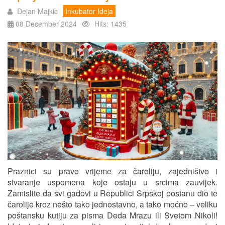
Dejan Majkic
Inkubator Ideja
08 December 2024
Hits: 1435
Praznici su pravo vrijeme za čaroliju, zajedništvo i
stvaranje uspomena koje ostaju u srcima zauvijek.
Zamislite da svi gadovi u Republici Srpskoj postanu dio te
čarolije kroz nešto tako jednostavno, a tako moćno – veliku
poštansku kutiju za pisma Deda Mrazu ili Svetom Nikoli!