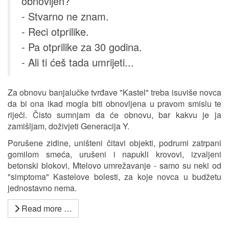
obnovljen?
- Stvarno ne znam.
- Reci otprilike.
- Pa otprilike za 30 godina.
- Ali ti ćeš tada umrijeti...
Za obnovu banjalučke tvrđave "Kastel" treba isuviše novca
da bi ona ikad mogla biti obnovljena u pravom smislu te
riječi. Čisto sumnjam da će obnovu, bar kakvu je ja
zamišljam, doživjeti Generacija Y.
Porušene zidine, uništeni čitavi objekti, podrumi zatrpani
gomilom smeća, urušeni i napukli krovovi, izvaljeni
betonski blokovi, Mtelovo umrežavanje - samo su neki od
"simptoma" Kastelove bolesti, za koje novca u budžetu
jednostavno nema.
Read more …