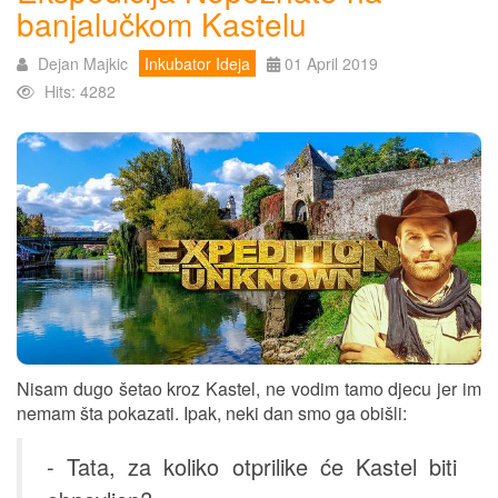
banjalučkom Kastelu
Dejan Majkic
Inkubator Ideja
01 April 2019
Hits: 4282
Nisam dugo šetao kroz Kastel, ne vodim tamo djecu jer im
nemam šta pokazati. Ipak, neki dan smo ga obišli:
- Tata, za koliko otprilike će Kastel biti