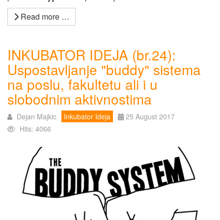
Read more …
INKUBATOR IDEJA (br.24):
Uspostavljanje "buddy" sistema
na poslu, fakultetu ali i u
slobodnim aktivnostima
Dejan Majkic
Inkubator Ideja
25 August 2017
Hits: 4066