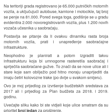
Na teritoriji grada registrovano je 65.000 putničkih motornih
vozila, a uključujući autobuse, kamione i motocikle, taj broj
se penje na 81.000. Pored svega toga, godišnje se u gradu
evidentira 2.000 novoregistrovanih vozila, plus 1.200 novih
vozača učesnika u saobraćaju.
Postavlja se pitanje da li ovakvu dinamiku rasta broja
motornih vozila, prati i unapređenje saobraćajne
infrastrukture.
Neophodno je planirati a potom izgraditi takvu
infrastrukturu koja bi umnogome rasteretila saobraćaj i
spriječila saobraćane gužve. To znači da se nove ulice ali i
stare koje sam obilježio pod hitno moraju unaprijediti da
imaju četiri kolovozne trake (po dvije u svakom smijeru).
Ovo je moj prijedlog za izvršenje budžetskih sredstava za
2017 ali i prijedlog za Plan budžeta za 2018. i 2019.
godinu.
Uvećajte sliku kako bi ste vidjeli koje ulice smatram da su
prioritet
broj jedan
za proširenje.