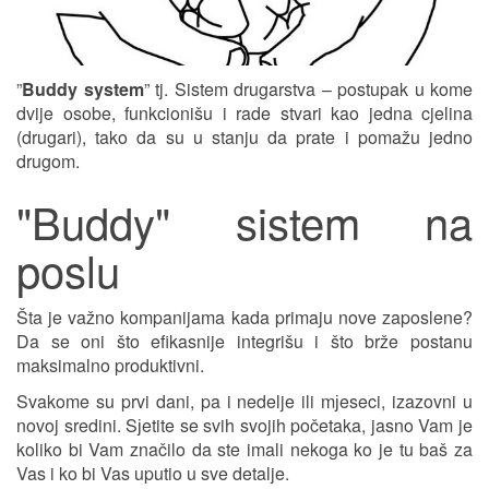
”
Buddy system
” tj. Sistem drugarstva – postupak u kome
dvije osobe, funkcionišu i rade stvari kao jedna cjelina
(drugari), tako da su u stanju da prate i pomažu jedno
drugom.
"Buddy" sistem na
poslu
Šta je važno kompanijama kada primaju nove zaposlene?
Da se oni što efikasnije integrišu i što brže postanu
maksimalno produktivni.
Svakome su prvi dani, pa i nedelje ili mјeseci, izazovni u
novoj sredini. Sјetite se svih svojih početaka, jasno Vam je
koliko bi Vam značilo da ste imali nekoga ko je tu baš za
Vas i ko bi Vas uputio u sve detalje.