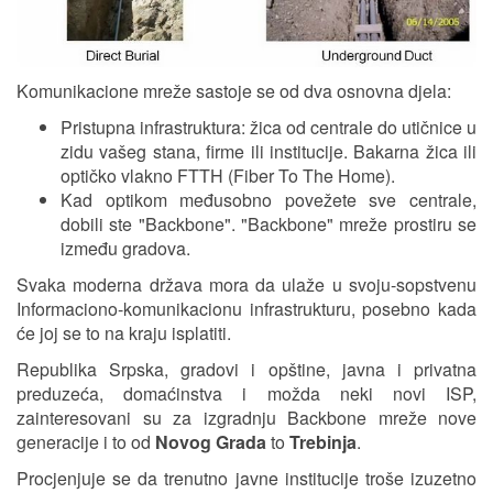
Komunikacione mreže sastoje se od dva osnovna djela:
Pristupna infrastruktura: žica od centrale do utičnice u
zidu vašeg stana, firme ili institucije. Bakarna žica ili
optičko vlakno FTTH (Fiber To The Home).
Kad optikom međusobno povežete sve centrale,
dobili ste "Backbone". "Backbone" mreže prostiru se
između gradova.
Svaka moderna država mora da ulaže u svoju-sopstvenu
Informaciono-komunikacionu infrastrukturu, posebno kada
će joj se to na kraju isplatiti.
Republika Srpska, gradovi i opštine, javna i privatna
preduzeća, domaćinstva i možda neki novi ISP,
zainteresovani su za izgradnju Backbone mreže nove
generacije i to od
Novog Grada
to
Trebinja
.
Procjenjuje se da trenutno javne institucije troše izuzetno