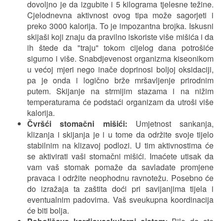
dovoljno je da izgubite i 5 kilograma tjelesne težine.
Cjelodnevna aktivnost ovog tipa može sagorjeti i
preko 3000 kalorija. To je impozantna brojka. Iskusni
skijaši koji znaju da pravilno iskoriste više mišića i da
ih štede da "traju" tokom cijelog dana potrošiće
sigurno i više. Snabdjevenost organizma kiseonikom
u većoj mjeri nego inače doprinosi boljoj oksidaciji,
pa je onda i logično brže mršavljenje prirodnim
putem. Skijanje na strmijim stazama i na nižim
temperaturama će podstaći organizam da utroši više
kalorija.
Čvršći stomačni mišići:
Umjetnost sankanja,
klizanja i skijanja je i u tome da održite svoje tijelo
stabilnim na klizavoj podlozi. U tim aktivnostima će
se aktivirati vaši stomačni mišići. Imaćete utisak da
vam vaš stomak pomaže da savladate promjene
pravaca i održite neophodnu ravnotežu. Posebno će
do izražaja ta zaštita doći pri savijanjima tijela i
eventualnim padovima. Vaš sveukupna koordinacija
će biti bolja.