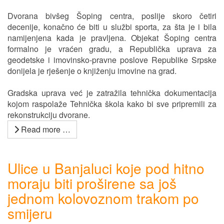
Dvorana bivšeg Šoping centra, poslije skoro četiri
decenije, konačno će biti u službi sporta, za šta je i bila
namijenjena kada je pravljena. Objekat Šoping centra
formalno je vraćen gradu, a Republička uprava za
geodetske i imovinsko-pravne poslove Republike Srpske
donijela je rješenje o knjiženju imovine na grad.
Gradska uprava već je zatražila tehnička dokumentacija
kojom raspolaže Tehnička škola kako bi sve pripremili za
rekonstrukciju dvorane.
Read more …
Ulice u Banjaluci koje pod hitno
moraju biti proširene sa još
jednom kolovoznom trakom po
smijeru