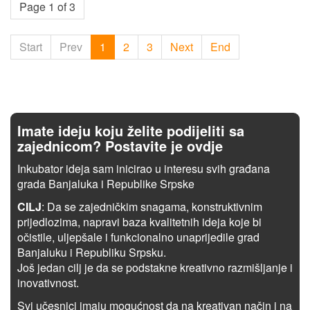
Page 1 of 3
Start
Prev
1
2
3
Next
End
Imate ideju koju želite podijeliti sa
zajednicom? Postavite je ovdje
Inkubator ideja sam inicirao u interesu svih građana
grada Banjaluka i Republike Srpske
CILJ
: Da se zajedničkim snagama, konstruktivnim
prijedlozima, napravi baza kvalitetnih ideja koje bi
očistile, uljepšale i funkcionalno unaprijedile grad
Banjaluku i Republiku Srpsku.
Još jedan cilj je da se podstakne kreativno razmišljanje i
inovativnost.
Svi učesnici imaju mogućnost da na kreativan način i na