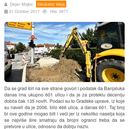
Dejan Majkic
Inkubator Ideja
31 October 2017
Hits: 3877
Da se grad širi na sve strane govori i podatak da Banjaluka
danas ima ukupno 601 ulicu i da je za proteklu deceniju
dobila čak 135 novih. Podaci su to Gradske uprave, iz koje
su naveli da je 2006. bilo 466 ulica, a danas 601. Taj broj
bi ove godine mogao biti i veći jer iz nekoliko naselja koja
se najviše šire smatraju da brojni ogranci treba da se
pretvore u ulice, odnosno da dobiju naziv.