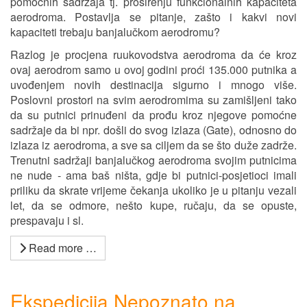
pomoćnih sadržaja tj. proširenju funkcionalnih kapaciteta
aerodroma. Postavlja se pitanje, zašto i kakvi novi
kapaciteti trebaju banjalučkom aerodromu?
Razlog je procjena ruukovodstva aerodroma da će kroz
ovaj aerodrom samo u ovoj godini proći 135.000 putnika a
uvođenjem novih destinacija sigurno i mnogo više.
Poslovni prostori na svim aerodromima su zamišljeni tako
da su putnici prinuđeni da prođu kroz njegove pomoćne
sadržaje da bi npr. došli do svog izlaza (Gate), odnosno do
izlaza iz aerodroma, a sve sa ciljem da se što duže zadrže.
Trenutni sadržaji banjalučkog aerodroma svojim putnicima
ne nude - ama baš ništa, gdje bi putnici-posjetioci imali
priliku da skrate vrijeme čekanja ukoliko je u pitanju vezali
let, da se odmore, nešto kupe, ručaju, da se opuste,
prespavaju i sl.
Read more …
Ekspedicija Nepoznato na