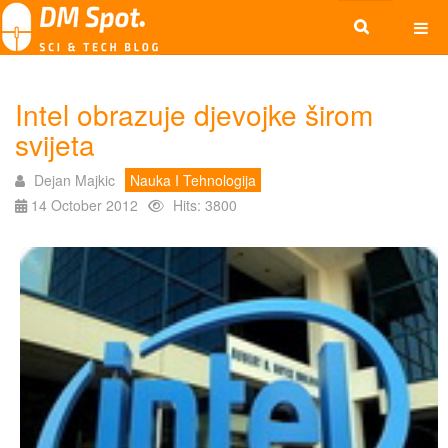
Intel obrazuje djevojke širom
svijeta
Dejan Majkic
Nauka I Tehnologija
14 October 2012
Hits: 3800