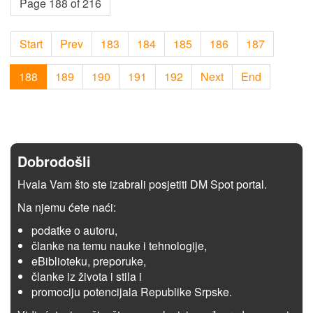
Page 188 of 216
Start
Prev
183
184
185
186
187
188
189
190
191
192
Next
End
Dobrodošli
Hvala Vam što ste izabrali posjetiti DM Spot portal.
Na njemu ćete naći:
podatke o autoru,
članke na temu nauke i tehnologije,
eBiblioteku, preporuke,
članke iz života i stila i
promociju potencijala Republike Srpske.