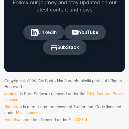
Follow our journey and stay updated on our
latest content and news.
LinkedIn
YouTube
SubStack
Copyright © 2026 DM Spot - Naučno-tehnološki portal. All Rights
Reserved.
Joomla!
is Free Software released under the
GNU General Public
License.
Bootstrap
is a front-end framework of Twitter, Inc. Code licensed
under
MIT License.
Font Awesome
font licensed under
SIL OFL 1.1
.