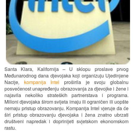
Santa Klara, Kalifornija – U sklopu proslave prvog
Međunarodnog dana djevojaka koji organizuju Ujedinjene
Nacije,
kompanija Intel
proširila je svoju globalnu
posvećenost unapređenju obrazovanja za djevojke i žene i
najavila nekoliko strateških partnerstava i programa.
Milioni djevojaka širom svijeta imaju ili ograničen ili uopšte
nemaju pristup obrazovanju. Kompanija Intel vjeruje da će
širi pristup obrazovanju djevojaka i žena znatno ubrzati
društveni napredak i doprinijeti svjetskom ekonomskom
rastu.