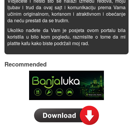
Vidjećete i nešto što se nalazi između redova, moju
ljubav i trud da ovaj sajt i komunikaciju prema Vama
učinim originalnom, korisnom i atraktivnom i obećanje
da neću prestati da se trudim.
Ukoliko nađete da Vam je posjeta ovom portalu bila
koristila u bilo kom pogledu, razmislite o tome da mi
platite kafu kako biste podržali moj rad.
Recommended