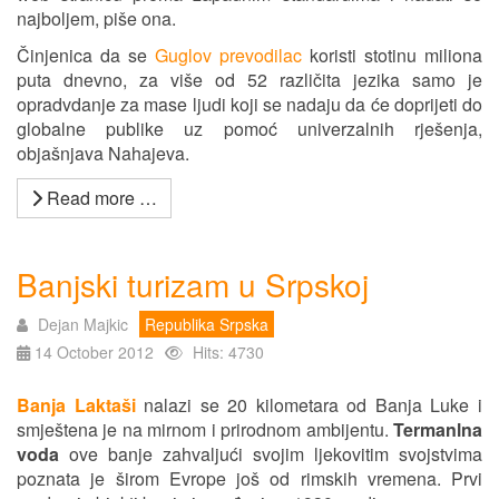
najboljem, piše ona.
Činjenica da se
Guglov prevodilac
koristi stotinu miliona
puta dnevno, za više od 52 različita jezika samo je
opradvdanje za mase ljudi koji se nadaju da će doprijeti do
globalne publike uz pomoć univerzalnih rješenja,
objašnjava Nahajeva.
Read more …
Banjski turizam u Srpskoj
Dejan Majkic
Republika Srpska
14 October 2012
Hits: 4730
Banja Laktaši
nalazi se 20 kilometara od Banja Luke i
smještena je na mirnom i prirodnom ambijentu.
Termanlna
voda
ove banje zahvaljući svojim ljekovitim svojstvima
poznata je širom Evrope još od rimskih vremena. Prvi