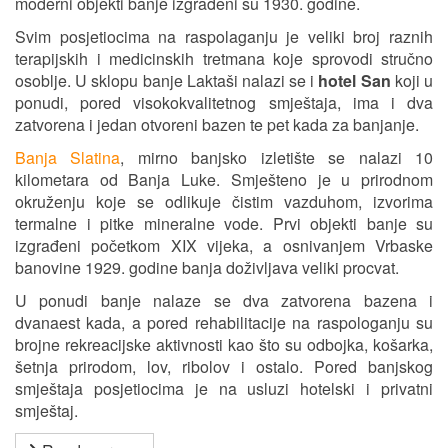
moderni objekti banje izgrađeni su 1930. godine.
Svim posjetiocima na raspolaganju je veliki broj raznih
terapijskih i medicinskih tretmana koje sprovodi stručno
osoblje. U sklopu banje Laktaši nalazi se i
hotel San
koji u
ponudi, pored visokokvalitetnog smještaja, ima i dva
zatvorena i jedan otvoreni bazen te pet kada za banjanje.
Banja Slatina
, mirno banjsko izletište se nalazi 10
kilometara od Banja Luke. Smješteno je u prirodnom
okruženju koje se odlikuje čistim vazduhom, izvorima
termalne i pitke mineralne vode. Prvi objekti banje su
izgrađeni početkom XIX vijeka, a osnivanjem Vrbaske
banovine 1929. godine banja doživljava veliki procvat.
U ponudi banje nalaze se dva zatvorena bazena i
dvanaest kada, a pored rehabilitacije na raspologanju su
brojne rekreacijske aktivnosti kao što su odbojka, košarka,
šetnja prirodom, lov, ribolov i ostalo. Pored banjskog
smještaja posjetiocima je na usluzi hotelski i privatni
smještaj.