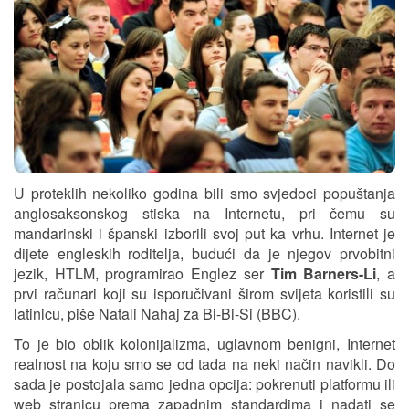
U proteklih nekoliko godina bili smo svjedoci popuštanja
anglosaksonskog stiska na Internetu, pri čemu su
mandarinski i španski izborili svoj put ka vrhu. Internet je
dijete engleskih roditelja, budući da je njegov prvobitni
jezik, HTLM, programirao Englez ser
Tim Barners-Li
, a
prvi računari koji su isporučivani širom svijeta koristili su
latinicu, piše Natali Nahaj za Bi-Bi-Si (BBC).
To je bio oblik kolonijalizma, uglavnom benigni, Internet
realnost na koju smo se od tada na neki način navikli. Do
sada je postojala samo jedna opcija: pokrenuti platformu ili
web stranicu prema zapadnim standardima i nadati se