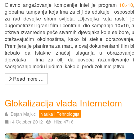
Glavno angažovanje kompanije Intel je program
10×10
,
globalna kampanja koja ima za cilj da edukuje i osposobi
za rad devojke širom svijeta. „Djevojka koja raste“ je
dugometražni igrani film i centralni dio kampanje 10×10, a
otkriva izvanredne priče stvarnih djevojaka koje se bore, u
otežavajućim okolnostima, kako bi stekle obrazovanje.
Premijera je planirana za mart, a ovaj dokumentarni film bi
trebalo da istakne značaj ulaganja u obrazovanje
djevojaka i ima za cilj da poveća razumijevanje i
saosjećanje među ljudima, kako bi preduzeli inicijativu.
Read more …
Glokalizacija vlada Internetom
Dejan Majkic
Nauka I Tehnologija
14 October 2012
Hits: 4718