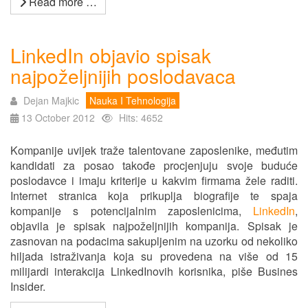
Read more …
LinkedIn objavio spisak
najpoželjnijih poslodavaca
Dejan Majkic
Nauka I Tehnologija
13 October 2012
Hits: 4652
Kompanije uvijek traže talentovane zaposlenike, međutim
kandidati za posao takođe procjenjuju svoje buduće
poslodavce i imaju kriterije u kakvim firmama žele raditi.
Internet stranica koja prikuplja biografije te spaja
kompanije s potencijalnim zaposlenicima,
LinkedIn
,
objavila je spisak najpoželjnijih kompanija. Spisak je
zasnovan na podacima sakupljenim na uzorku od nekoliko
hiljada istraživanja koja su provedena na više od 15
milijardi interakcija LinkedInovih korisnika, piše Busines
Insider.