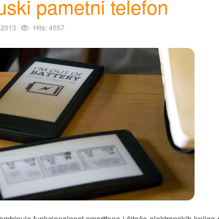
uski pametni telefon
 2013
Hits: 4557
 kombinuje funkcionalnost smartfona i čitača elektronskih knjig