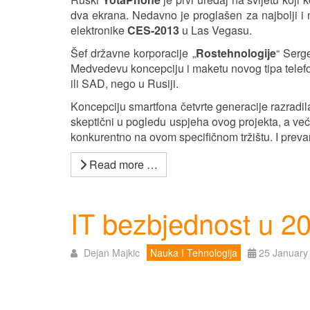
dva ekrana. Nedavno je proglašen za najbolji i
elektronike
CES-2013
u Las Vegasu.
Šef državne korporacije „
Rostehnologije
“ Serg
Medvedevu koncepciju i maketu novog tipa telefo
ili SAD, nego u Rusiji.
Koncepciju smartfona četvrte generacije razrad
skeptični u pogledu uspjeha ovog projekta, a već
konkurentno na ovom specifičnom tržištu. I prevari
Read more …
IT bezbjednost u 2
Dejan Majkic
Nauka I Tehnologija
25 January