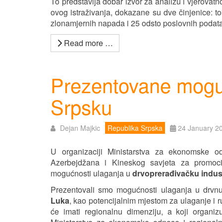
To predstavlja dobar izvor za analizu i vjerova
ovog istraživanja, dokazane su dve činjenice: 
zlonamjernih napada i 25 odsto poslovnih podat
Read more …
Prezentovane moguć
Srpsku
Dejan Majkic
Republika Srpska
24 January 2
U organizaciji Ministarstva za ekonomske o
Azerbejdžana i Kineskog savjeta za promoci
mogućnosti ulaganja u
drvoprerađivačku industr
Prezentovali smo mogućnosti ulaganja u drvnu 
Luka
, kao potencijalnim mjestom za ulaganje i r
će imati regionalnu dimenziju, a koji organi