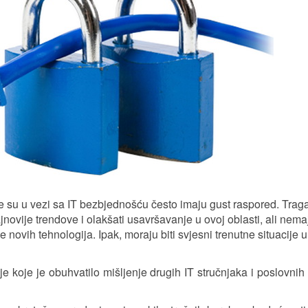
je su u vezi sa IT bezbjednošću često imaju gust raspored. Trag
jnovije trendove i olakšati usavršavanje u ovoj oblasti, ali nema
novih tehnologija. Ipak, moraju biti svjesni trenutne situacije u
je koje je obuhvatilo mišljenje drugih IT stručnjaka i poslovnih 