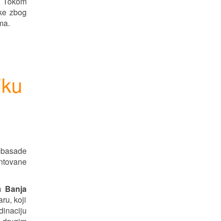
i. Tokom
tke zbog
ma.
iku
mbasade
ntovane
 Banja
ru, koji
inaciju