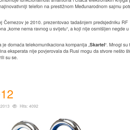
 najinovativniji telefon na prestižnom Međunarodnom sajmu po
ej Čemezov je 2010. prezentovao tadašnjem predsjedniku RF D
na „kome nema ravnog u svijetu“, a koji nije osmišljen negde 
ila je domaća telekomunikaciona kompanija „
Skartel
“. Mnogi su 
ina eksperata nije povjerovala da Rusi mogu da stvore nešto što
li su se.
012
 2013
Hits: 4092