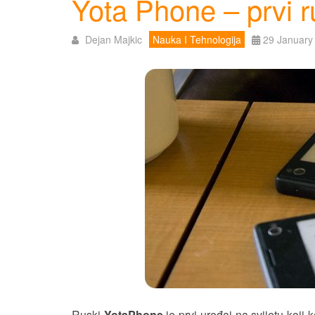
Yota Phone – prvi r
Dejan Majkic
Nauka I Tehnologija
29 January
Ruski
YotaPhone
je prvi uređaj na svijetu koji