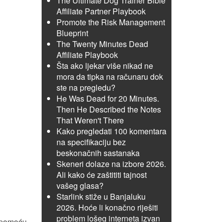
The Ultimate Dog Trainer Bible
Affiliate Partner Playbook
Promote the Risk Management
Blueprint
The Twenty Minutes Dead
Affiliate Playbook
Šta ako ljekar više nikad ne
mora da tipka na računaru dok
ste na pregledu?
He Was Dead for 20 Minutes.
Then He Described the Notes
That Weren't There
Kako pregledati 100 komentara
na specifikaciju bez
beskonačnih sastanaka
Skeneri dolaze na izbore 2026.
Ali kako će zaštititi tajnost
vašeg glasa?
Starlink stiže u Banjaluku
2026. Hoće li konačno riješiti
problem lošeg interneta izvan
a pomoću