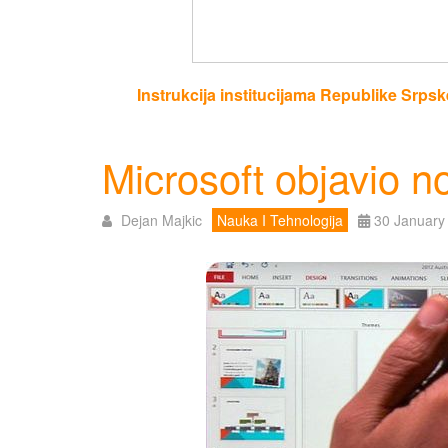
Instrukcija institucijama Republike Srpsk
Microsoft objavio no
Dejan Majkic
Nauka I Tehnologija
30 January