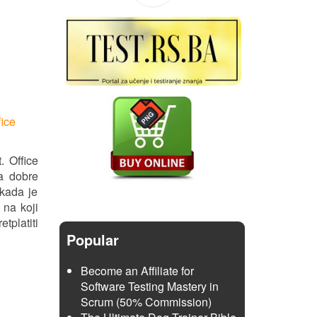
fice
. Office
a dobre
 kada je
 na koji
tplatiti
Popular
Become an Affiliate for
Software Testing Mastery in
Scrum (50% Commission)