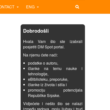
ONTACT
ENG
Dobrodošli
Hvala Vam što ste izabrali
posjetiti DM Spot portal.
Na njemu ćete naći:
podatke o autoru,
članke na temu nauke i
tehnologije,
eBiblioteku, preporuke,
članke iz života i stila i
promociju potencijala
Republike Srpske.
Vidjećete i nešto što se nalazi
između redova, moju ljubav i trud