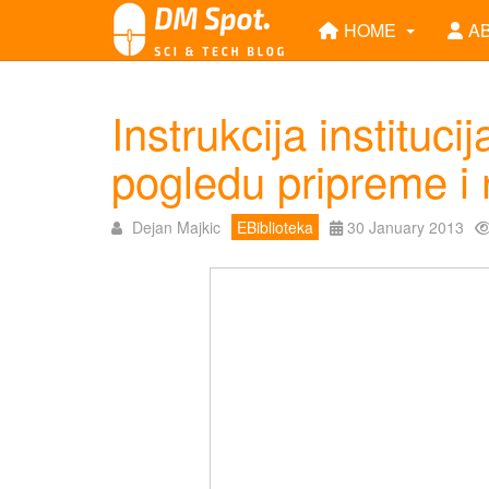
HOME
A
Instrukcija institu
pogledu pripreme i 
Dejan Majkic
EBiblioteka
30 January 2013