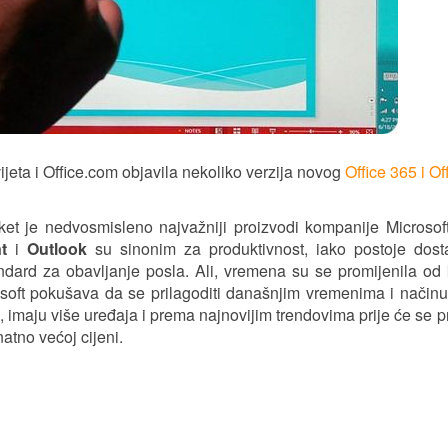
jeta i Office.com objavila nekoliko verzija novog
Office 365 i Of
t je nedvosmisleno najvažniji proizvodi kompanije Microsoft
t
i
Outlook
su sinonim za produktivnost, iako postoje dost
tandard za obavljanje posla. Ali, vremena su se promijenila od
soft pokušava da se prilagoditi današnjim vremenima i načinu
, imaju više uređaja i prema najnovijim trendovima prije će se pre
atno većoj cijeni.