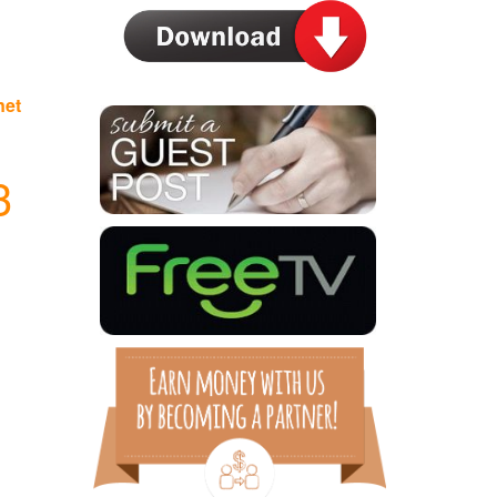
net
3