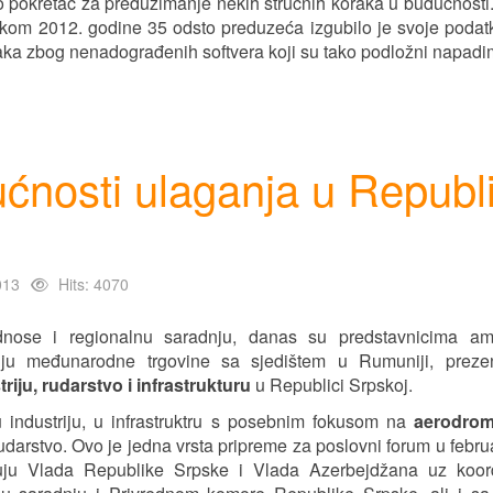
tno pokretač za preduzimanje nekih stručnih koraka u budućnost
tokom 2012. godine 35 odsto preduzeća izgubilo je svoje poda
aka zbog nenadograđenih softvera koji su tako podložni napadi
nosti ulaganja u Republ
013
Hits: 4070
dnose i regionalnu saradnju, danas su predstavnicima a
ju međunarodne trgovine sa sjedištem u Rumuniji, preze
iju, rudarstvo i infrastrukturu
u Republici Srpskoj.
industriju, u infrastruktru s posebnim fokusom na
aerodrom
udarstvo. Ovo je jedna vrsta pripreme za poslovni forum u februa
zuju Vlada Republike Srpske i Vlada Azerbejdžana uz koord