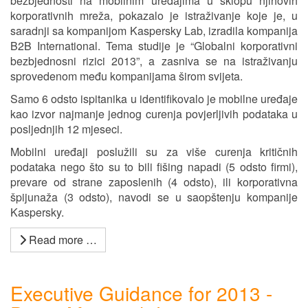
bezbjednosti na mobilnim uređajima u sklopu njihovih
korporativnih mreža, pokazalo je istraživanje koje je, u
saradnji sa kompanijom Kaspersky Lab, izradila kompanija
B2B International. Tema studije je “Globalni korporativni
bezbjednosni rizici 2013”, a zasniva se na istraživanju
sprovedenom među kompanijama širom svijeta.
Samo 6 odsto ispitanika u identifikovalo je mobilne uređaje
kao izvor najmanje jednog curenja povjerljivih podataka u
posljednjih 12 mjeseci.
Mobilni uređaji poslužili su za više curenja kritičnih
podataka nego što su to bili fišing napadi (5 odsto firmi),
prevare od strane zaposlenih (4 odsto), ili korporativna
špijunaža (3 odsto), navodi se u saopštenju kompanije
Kaspersky.
Read more …
Executive Guidance for 2013 -