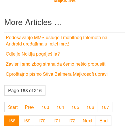
More Articles …
Podešavanje MMS usluge i mobilnog interneta na
Android uređajima u m:tel mreži
Gdje je Nokija pogriješila?
Zavisni smo zbog straha da ćemo nešto propustiti
Oproštajno pismo Stiva Balmera Majkrosoft upravi
Page 168 of 216
Start
Prev
163
164
165
166
167
168
169
170
171
172
Next
End