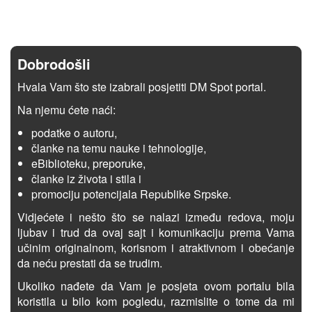
Dobrodošli
Hvala Vam što ste izabrali posjetiti DM Spot portal.
Na njemu ćete naći:
podatke o autoru,
članke na temu nauke i tehnologije,
eBiblioteku, preporuke,
članke iz života i stila i
promociju potencijala Republike Srpske.
Vidjećete i nešto što se nalazi između redova, moju
ljubav i trud da ovaj sajt i komunikaciju prema Vama
učinim originalnom, korisnom i atraktivnom i obećanje
da neću prestati da se trudim.
Ukoliko nađete da Vam je posjeta ovom portalu bila
koristila u bilo kom pogledu, razmislite o tome da mi