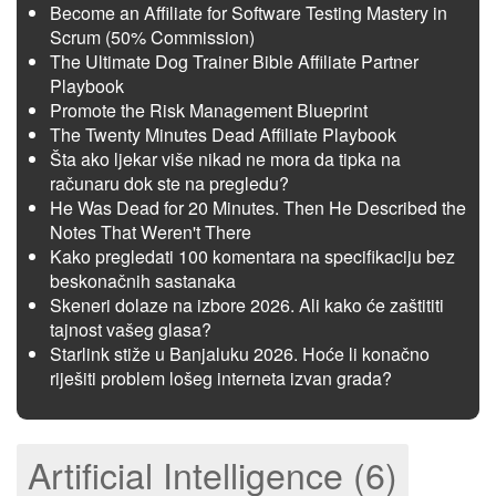
Become an Affiliate for Software Testing Mastery in
Scrum (50% Commission)
The Ultimate Dog Trainer Bible Affiliate Partner
Playbook
Promote the Risk Management Blueprint
The Twenty Minutes Dead Affiliate Playbook
Šta ako ljekar više nikad ne mora da tipka na
računaru dok ste na pregledu?
He Was Dead for 20 Minutes. Then He Described the
Notes That Weren't There
Kako pregledati 100 komentara na specifikaciju bez
beskonačnih sastanaka
Skeneri dolaze na izbore 2026. Ali kako će zaštititi
tajnost vašeg glasa?
Starlink stiže u Banjaluku 2026. Hoće li konačno
riješiti problem lošeg interneta izvan grada?
Artificial Intelligence (6)