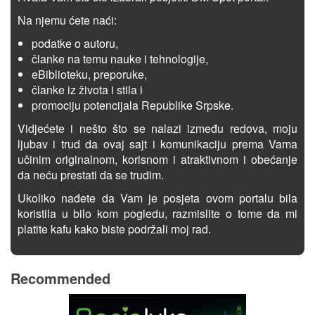
Na njemu ćete naći:
podatke o autoru,
članke na temu nauke i tehnologije,
eBiblioteku, preporuke,
članke iz života i stila i
promociju potencijala Republike Srpske.
Vidjećete i nešto što se nalazi između redova, moju
ljubav i trud da ovaj sajt i komunikaciju prema Vama
učinim originalnom, korisnom i atraktivnom i obećanje
da neću prestati da se trudim.
Ukoliko nađete da Vam je posjeta ovom portalu bila
koristila u bilo kom pogledu, razmislite o tome da mi
platite kafu kako biste podržali moj rad.
Recommended