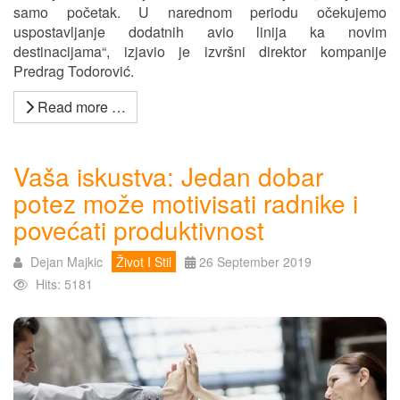
samo početak. U narednom periodu očekujemo
uspostavljanje dodatnih avio linija ka novim
destinacijama“, izjavio je izvršni direktor kompanije
Predrag Todorović.
Read more …
Vaša iskustva: Jedan dobar
potez može motivisati radnike i
povećati produktivnost
Dejan Majkic
Život I Stil
26 September 2019
Hits: 5181