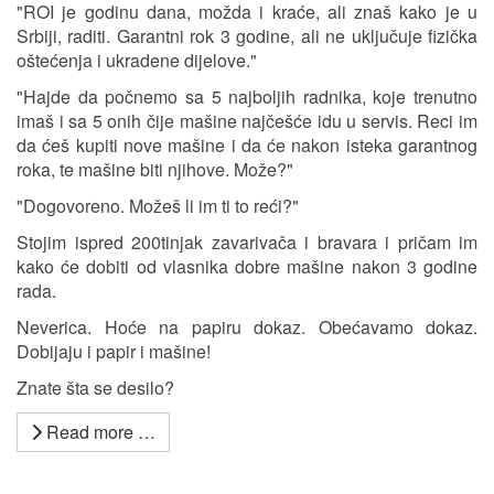
"ROI je godinu dana, možda i kraće, ali znaš kako je u
Srbiji, raditi. Garantni rok 3 godine, ali ne uključuje fizička
oštećenja i ukradene dijelove."
"Hajde da počnemo sa 5 najboljih radnika, koje trenutno
imaš i sa 5 onih čije mašine najčešće idu u servis. Reci im
da ćeš kupiti nove mašine i da će nakon isteka garantnog
roka, te mašine biti njihove. Može?"
"Dogovoreno. Možeš li im ti to reći?"
Stojim ispred 200tinjak zavarivača i bravara i pričam im
kako će dobiti od vlasnika dobre mašine nakon 3 godine
rada.
Neverica. Hoće na papiru dokaz. Obećavamo dokaz.
Dobijaju i papir i mašine!
Znate šta se desilo?
Read more …