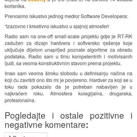
korisnika.
Prenosimo iskustvo jednog medior Software Developera:
“Izazovno i kreativno iskustvo u sjajnoj atmosferi
Radio sam na one-off small-scale projektu gdje je RT-RK
zadužen za dizajn hardvera i softversko rješenje koje
uključuje dijelom unaprijed poznate algoritme za obradu
podataka. Radio sam u timu kompetentnih i motivisanih
ljudi, sa veoma konstruktivnim stavom prema projektu.
Imao sam veoma široku slobodu u definisanju načina na
koji ću završiti ono što mi je povjereno. Hardver za koji se u
toku rada pokazalo da je potreban nabavljen je u
najkraćem roku. Atmosfera kolegijalna, drugarska,
profesionalna.
Pogledajte i ostale pozitivne i
negativne komentare
: