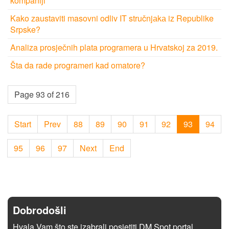
kompaniji
Kako zaustaviti masovni odliv IT stručnjаkа iz Republike
Srpske?
Analiza prosječnih plata programera u Hrvatskoj za 2019.
Šta da rade programeri kad omatore?
Page 93 of 216
Start
Prev
88
89
90
91
92
93
94
95
96
97
Next
End
Dobrodošli
Hvala Vam što ste izabrali posjetiti DM Spot portal.