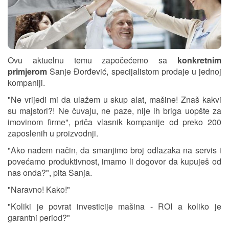
Ovu aktuelnu temu započećemo sa
konkretnim
primjerom
Sanje Đorđević, specijalistom prodaje u jednoj
kompaniji.
"Ne vrijedi mi da ulažem u skup alat, mašine! Znaš kakvi
su majstori?! Ne čuvaju, ne paze, nije ih briga uopšte za
imovinom firme", priča vlasnik kompanije od preko 200
zaposlenih u proizvodnji.
"Ako nađem način, da smanjimo broj odlazaka na servis i
povećamo produktivnost, imamo li dogovor da kupuješ od
nas onda?", pita Sanja.
"Naravno! Kako!"
"Koliki je povrat investicije mašina - ROI a koliko je
garantni period?"