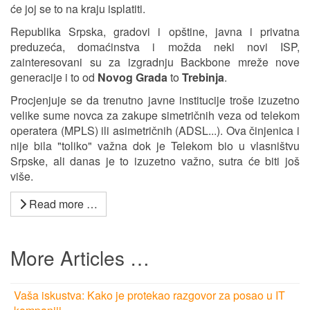
će joj se to na kraju isplatiti.
Republika Srpska, gradovi i opštine, javna i privatna
preduzeća, domaćinstva i možda neki novi ISP,
zainteresovani su za izgradnju Backbone mreže nove
generacije i to od
Novog Grada
to
Trebinja
.
Procjenjuje se da trenutno javne institucije troše izuzetno
velike sume novca za zakupe simetričnih veza od telekom
operatera (MPLS) ili asimetričnih (ADSL...). Ova činjenica i
nije bila "toliko" važna dok je Telekom bio u vlasništvu
Srpske, ali danas je to izuzetno važno, sutra će biti još
više.
Read more …
More Articles …
Vaša iskustva: Kako je protekao razgovor za posao u IT