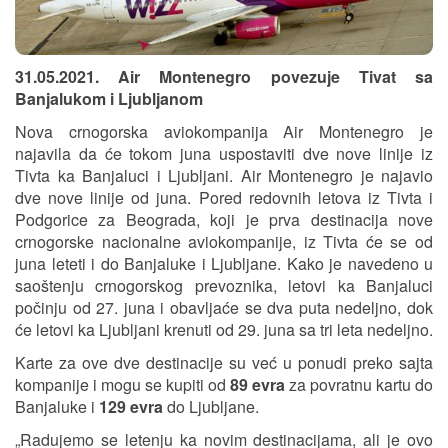
31.05.2021. Air Montenegro povezuje Tivat sa
Banjalukom i Ljubljanom
Nova crnogorska aviokompanija Air Montenegro je
najavila da će tokom juna uspostaviti dve nove linije iz
Tivta ka Banjaluci i Ljubljani. Air Montenegro je najavio
dve nove linije od juna. Pored redovnih letova iz Tivta i
Podgorice za Beograda, koji je prva destinacija nove
crnogorske nacionalne aviokompanije, iz Tivta će se od
juna leteti i do Banjaluke i Ljubljane. Kako je navedeno u
saoštenju crnogorskog prevoznika, letovi ka Banjaluci
počinju od 27. juna i obavljaće se dva puta nedeljno, dok
će letovi ka Ljubljani krenuti od 29. juna sa tri leta nedeljno.
Karte za ove dve destinacije su već u ponudi preko sajta
kompanije i mogu se kupiti od
89 evra
za povratnu kartu do
Banjaluke i
129 evra
do Ljubljane.
„Radujemo se letenju ka novim destinacijama, ali je ovo