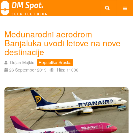
Međunarodni aerodrom
Banjaluka uvodi letove na nove
destinacije
Dejan Majkic
Republika Srpska
26 September 2019
Hits: 11006