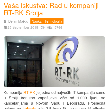
Vaša iskustva: Rad u kompaniji
RT-RK Srbija
Dejan Majkic
Nauka I Tehnologija
25 September 2019
Hits: 5766
Kompanija
RT-RK
je jedna od najvećih IT kompanija samo
u Srbiji trenutno zapošljava više od 1.000 ljudi, sa
kancelarijama u Novom Sadu i Beogradu. Prosječna
ocjena na
Joberty
-u je 3.8 (max 5) na osnovu 14 utisaka