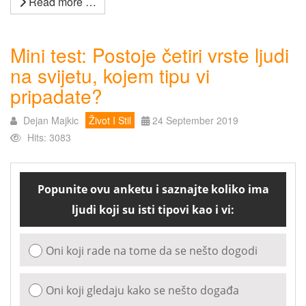
Read more …
Mini test: Postoje četiri vrste ljudi
na svijetu, kojem tipu vi
pripadate?
Dejan Majkic
Život I Stil
24 September 2019
Hits: 3083
Popunite ovu anketu i saznajte koliko ima
ljudi koji su isti tipovi kao i vi:
Oni koji rade na tome da se nešto dogodi
Oni koji gledaju kako se nešto događa