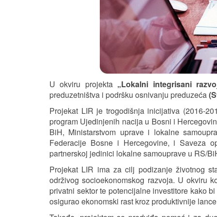
U okviru projekta
„Lokalni integrisani razvo
preduzetništva i podršku osnivanju preduzeća
(S
Projekat LIR je trogodišnja inicijativa (2016-2
program Ujedinjenih nacija u Bosni i Hercegovini
BiH,
Ministarstvom uprave i lokalne samoup
Federacije Bosne i Hercegovine, i Saveza op
partnerskoj jedinici lokalne samouprave u RS/Bi
Projekat LIR ima za cilj podizanje životnog s
održivog socioekonomskog razvoja. U okviru k
privatni sektor te potencijalne investitore kako
osigurao ekonomski rast kroz produktivnije lance v