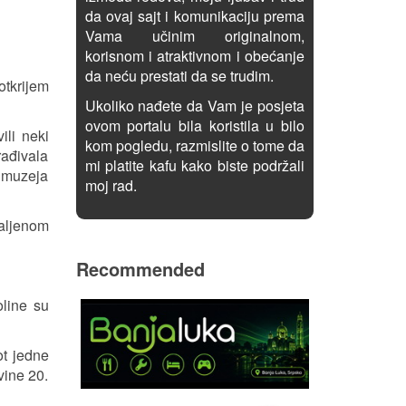
da ovaj sajt i komunikaciju prema
Vama učinim originalnom,
korisnom i atraktivnom i obećanje
da neću prestati da se trudim.
otkrijem
Ukoliko nađete da Vam je posjeta
ovom portalu bila koristila u bilo
ili neki
kom pogledu, razmislite o tome da
rađivala
mi platite kafu kako biste podržali
o muzeja
moj rad.
daljenom
Recommended
oline su
t jedne
vine 20.