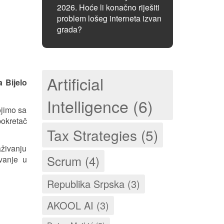
2026. Hoće li konačno riješiti
problem lošeg interneta izvan
grada?
Artificial
a Bijelo
Intelligence (6)
ojimo sa
pokretač
Tax Strategies (5)
aživanju
Scrum (4)
vanje u
Republika Srpska (3)
AKOOL AI (3)