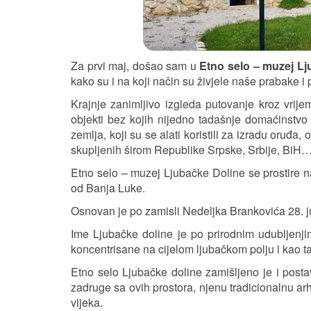
Za prvi maj, došao sam u
Etno selo – muzej Lj
kako su i na koji način su živjele naše prabake 
Krajnje zanimljivo izgleda putovanje kroz vrij
objekti bez kojih nijedno tadašnje domaćinstvo 
zemlja, koji su se alati koristili za izradu oruđa
skupljenih širom Republike Srpske, Srbije, BiH
Etno selo – muzej Ljubačke Doline se prostire 
od Banja Luke.
Osnovan je po zamisli Nedeljka Brankovića 28. j
Ime Ljubačke doline je po prirodnim udubljenji
koncentrisane na cijelom ljubačkom polju i kao t
Etno selo Ljubačke doline zamišljeno je i post
zadruge sa ovih prostora, njenu tradicionalnu arhi
vijeka.