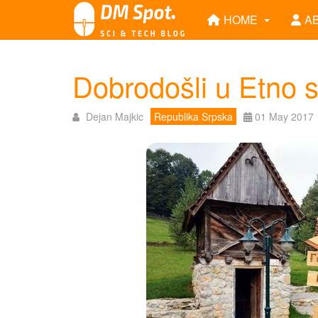
HOME
A
Dobrodošli u Etno 
Dejan Majkic
Republika Srpska
01 May 2017