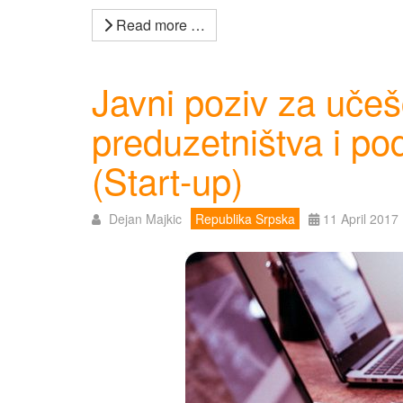
Read more …
Javni poziv za uče
preduzetništva i p
(Start-up)
Dejan Majkic
Republika Srpska
11 April 2017