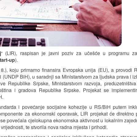
j
“ (LIR), raspisan je javni poziv za učešće u programu za
tart-up
).
018.), koju primarno finansira Evropska unija (EU), a provodi 
 (UNDP BiH), u saradnji sa Ministarstvom za ljudska prava i iz
rave Republike Srpske,
Ministarstvom razvoja, preduzetništva
ština i gradova Republike Srpske. Projekat se implementi
H.
tandarda i povećanje socijalne kohezije u RS/BiH putem ink
omponente za ekonomski oporavak, LIR projekat će direktno p
 bi se povećala cjelokupna ekonomska aktivnost u lokalnim zaje
rijednosti, te stvorila nova radna mjesta i prihodi.