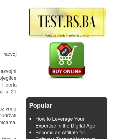
 razvoj
Razvojni
bjeglice
 i obrta
ra u 21
Popular
luzivnog
održati
How to Leverage Your
dnicama,
Expertise in the Digital Age
Become an Affiliate for