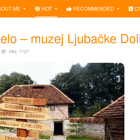
BOUT ME
HOT
RECOMMENDED
C
selo – muzej Ljubačke Dol
Hits: 7127