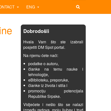
ONTACT
ENG
ine
Dobrodošli
Hvala Vam što ste izabrali
posjetiti DM Spot portal.
Na njemu ćete naći:
podatke o autoru,
članke na temu nauke i
tehnologije,
eBiblioteku, preporuke,
članke iz života i stila i
promociju potencijala
Republike Srpske.
Vidjećete i nešto što se nalazi
između redova, moju ljubav i trud