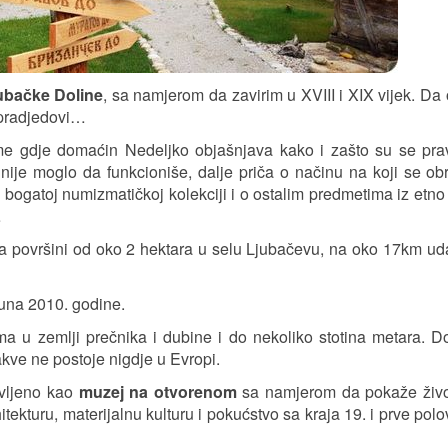
ubačke Doline
, sa namjerom da zavirim u XVIII i XIX vijek. Da 
i pradjedovi…
eme gdje domaćin Nedeljko objašnjava kako i zašto su se prav
nije moglo da funkcioniše, dalje priča o načinu na koji se ob
, o bogatoj numizmatičkoj kolekciji i o ostalim predmetima iz etn
…
na površini od oko 2 hektara u selu Ljubačevu, na oko 17km u
una 2010. godine.
ma u zemlji prečnika i dubine i do nekoliko stotina metara. D
akve ne postoje nigdje u Evropi.
avljeno kao
muzej na otvorenom
sa namjerom da pokaže živo
tekturu, materijalnu kulturu i pokućstvo sa kraja 19. i prve polo