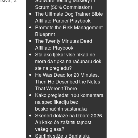
ištva, a
Software Testing Mastery in
Scrum (50% Commission)
The Ultimate Dog Trainer Bible
Affiliate Partner Playbook
Promote the Risk Management
Blueprint
The Twenty Minutes Dead
Affiliate Playbook
Šta ako ljekar više nikad ne
mora da tipka na računaru dok
ste na pregledu?
He Was Dead for 20 Minutes.
Then He Described the Notes
That Weren't There
Kako pregledati 100 komentara
na specifikaciju bez
beskonačnih sastanaka
Skeneri dolaze na izbore 2026.
Ali kako će zaštititi tajnost
vašeg glasa?
Starlink stiže u Banjaluku