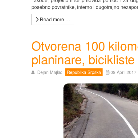
Takođe, projektom se predviđa pomoć i za dugo
posebno povratnike, interno i dugotrajno nezapo
Read more …
Otvorena 100 kilom
planinare, bicikliste
Dejan Majkic
Republika Srpska
09 April 2017