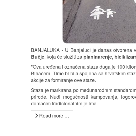
BANJALUKA - U Banjaluci je danas otvorena 
Bučje
, koja će služiti za
planinarenje, biciklizam
"Ova uređena i označena staza duga je 100 kilome
Bihaćem. Time bi bila spojena sa hrvatskim staz
akcije za formiranje ove staze.
Staza je markirana po međunarodnim standardima 
prirode. Nudi mogućnosti kampovanja, logorov
domaćim tradicionalnim jelima.
Read more …