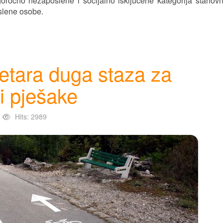
ročno nezaposlene i socijalno isključene kategorija stanovn
slene osobe.
etara duga staza za
 i pješake
Hits: 2989