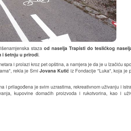
višenamjenska staza
od naselja Trapisti
do teslićkog naselj
 i šetnju u prirodi
.
tara i prolazi kroz pet opština, a namjera je da je u Izačiću sp
ama", rekla je Srni
Jovana Kutić
iz Fondacije "Luka", koja je 
i prilagođena je svim uzrastima, rekreativnom uživanju i istr
anja, kupovine domaćih proizvoda i rukotvorina, kao i uži