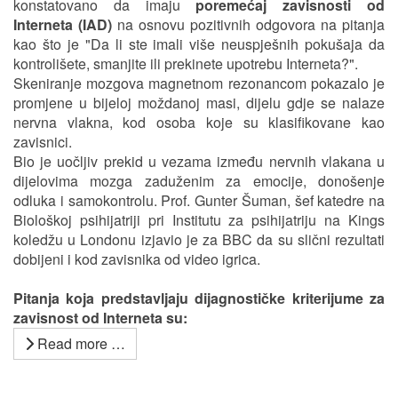
konstatovano da imaju
poremećaj zavisnosti od
Interneta (IAD)
na osnovu pozitivnih odgovora na pitanja
kao što je "Da li ste imali više neuspješnih pokušaja da
kontrolišete, smanjite ili prekinete upotrebu Interneta?".
Skeniranje mozgova magnetnom rezonancom pokazalo je
promjene u bijeloj moždanoj masi, dijelu gdje se nalaze
nervna vlakna, kod osoba koje su klasifikovane kao
zavisnici.
Bio je uočljiv prekid u vezama između nervnih vlakana u
dijelovima mozga zaduženim za emocije, donošenje
odluka i samokontrolu. Prof. Gunter Šuman, šef katedre na
Biološkoj psihijatriji pri Institutu za psihijatriju na Kings
koledžu u Londonu izjavio je za BBC da su slični rezultati
dobijeni i kod zavisnika od video igrica.
Pitanja koja predstavljaju dijagnostičke kriterijume za
zavisnost od Interneta su:
Read more …