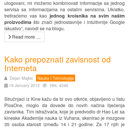
ulogovani, mi možemo kombinovati informacije sa jednog
servisa sa informacijama na ostalim servisima. Ukratko,
tretiraćemo vas kao
jednog kroisnika na svim našim
proizvodima
što znači jednostavnije i intuitivnije Google
iskustvo”, navodi se na blogu.
Read more …
Kako prepoznati zavisnost od
Interneta
Dejan Majkic
Nauka I Tehnologija
19 January 2012
Hits: 4246
Stručnjaci iz Kine kažu da bi ovo otkriće, objavljeno u listu
PlosOne, moglo da dovede do novih načina liječenja
zavisnika. Tim istraživača, koje je predvodio dr Hao Lei sa
kineske Akademije nauka iz Vuhana, skenirao je mozgove
35 osoba starosti između 14 i 21 godine. Za 17 njih je