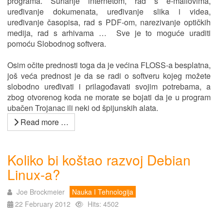
programa. Surfanje internetom, rad s e-mailovima,
uređivanje dokumenata, uređivanje slika i videa,
uređivanje časopisa, rad s PDF-om, narezivanje optičkih
medija, rad s arhivama … Sve je to moguće uraditi
pomoću Slobodnog softvera.
Osim očite prednosti toga da je većina FLOSS-a besplatna,
još veća prednost je da se radi o softveru kojeg možete
slobodno uređivati i prilagođavati svojim potrebama, a
zbog otvorenog koda ne morate se bojati da je u program
ubačen Trojanac ili neki od špijunskih alata.
Read more …
Koliko bi koštao razvoj Debian
Linux-a?
Joe Brockmeier
Nauka I Tehnologija
22 February 2012
Hits: 4502