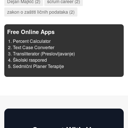
Dejan Majkić (2)
scrum career (2)
zakon o zaštiti ličnih podataka (2)
Free Online Apps
Percent Calculator
Text Case Converter
Transliterator (Preslovljavanje)
Školski raspored
Sedmični Planer Terapije