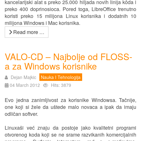
kancelarijski alat s preko 25.000 hiljada novih linija kôda i
preko 400 doprinosioca. Pored toga, LibreOffice trenutno
koristi preko 15 milijona Linux korisnika i dodatnih 10
milijona Windows i Mac korisnika.
Read more …
VALO-CD – Najbolje od FLOSS-
a za Windows korisnike
Dejan Majkic
Nauka I Tehnologija
04 March 2012
Hits: 3879
Evo jedna zanimljivost za korisnike Windowsa. Tačnije,
one koji si žele da uštede malo novaca a ipak da imaju
odličan softver.
Linuxaši već znaju da postoje jako kvalitetni programi
otvorenog koda koji se ne srame razvikanih komercijalnih