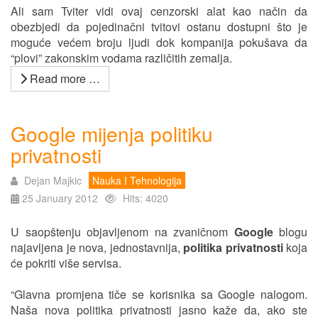
Ali sam Tviter vidi ovaj cenzorski alat kao način da
obezbjedi da pojedinačni tvitovi ostanu dostupni što je
moguće većem broju ljudi dok kompanija pokušava da
“plovi” zakonskim vodama različitih zemalja.
Read more …
Google mijenja politiku
privatnosti
Dejan Majkic
Nauka I Tehnologija
25 January 2012
Hits: 4020
U saopštenju objavljenom na zvaničnom
Google
blogu
najavljena je nova, jednostavnija,
politika privatnosti
koja
će pokriti više servisa.
“Glavna promjena tiče se korisnika sa Google nalogom.
Naša nova politika privatnosti jasno kaže da, ako ste