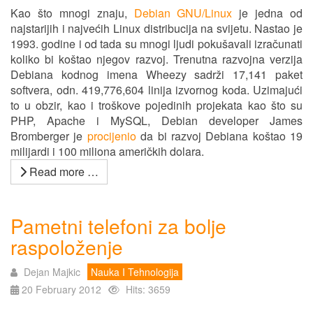
Kao što mnogi znaju,
Debian GNU/Linux
je jedna od
najstarijih i najvećih Linux distribucija na svijetu. Nastao je
1993. godine i od tada su mnogi ljudi pokušavali izračunati
koliko bi koštao njegov razvoj. Trenutna razvojna verzija
Debiana kodnog imena Wheezy sadrži 17,141 paket
softvera, odn. 419,776,604 linija izvornog koda. Uzimajući
to u obzir, kao i troškove pojedinih projekata kao što su
PHP, Apache i MySQL, Debian developer James
Bromberger je
procijenio
da bi razvoj Debiana koštao 19
milijardi i 100 miliona američkih dolara.
Read more …
Pametni telefoni za bolje
raspoloženje
Dejan Majkic
Nauka I Tehnologija
20 February 2012
Hits: 3659