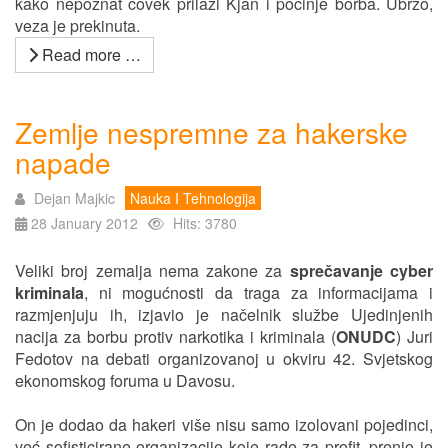
kako nepoznat čovek prilazi Kjan i počinje borba. Ubrzo,
veza je prekinuta.
Read more …
Zemlje nespremne za hakerske
napade
Dejan Majkic
Nauka I Tehnologija
28 January 2012
Hits: 3780
Veliki broj zemalja nema zakone za
sprečavanje cyber
kriminala
, ni mogućnosti da traga za informacijama i
razmjenjuju ih, izjavio je načelnik službe Ujedinjenih
nacija za borbu protiv narkotika i kriminala (
ONUDC
) Juri
Fedotov na debati organizovanoj u okviru 42. Svjetskog
ekonomskog foruma u Davosu.
On je dodao da hakeri više nisu samo izolovani pojedinci,
već sofisticirane organizacije koje rade za profit, prenio je