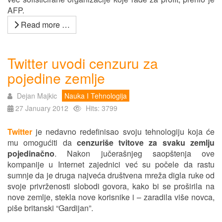
AFP.
Read more …
Twitter uvodi cenzuru za
pojedine zemlje
Dejan Majkic
Nauka I Tehnologija
27 January 2012
Hits: 3799
Twitter
je nedavno redefinisao svoju tehnologiju koja će
mu omogućiti da
cenzuriše tvitove za svaku zemlju
pojedinačno
. Nakon jučerašnjeg saopštenja ove
kompanije u Internet zajednici već su počele da rastu
sumnje da je druga najveća društvena mreža digla ruke od
svoje privrženosti slobodi govora, kako bi se proširila na
nove zemlje, stekla nove korisnike i – zaradila više novca,
piše britanski “Gardijan”.