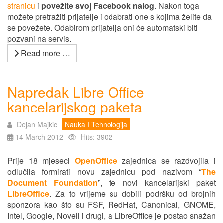
stranicu
i
povežite svoj Facebook nalog
. Nakon toga
možete pretražiti prijatelje i odabrati one s kojima želite da
se povežete. Odabirom prijatelja oni će automatski biti
pozvani na servis.
Read more …
Napredak Libre Office
kancelarijskog paketa
Dejan Majkic
Nauka I Tehnologija
14 March 2012
Hits: 3902
Prije 18 mjeseci
OpenOffice
zajednica se razdvojila i
odlučila formirati novu zajednicu pod nazivom “
The
Document Foundation
”, te novi kancelarijski paket
LibreOffice
. Za to vrijeme su dobili podršku od brojnih
sponzora kao što su FSF, RedHat, Canonical, GNOME,
Intel, Google, Novell i drugi, a LibreOffice je postao snažan