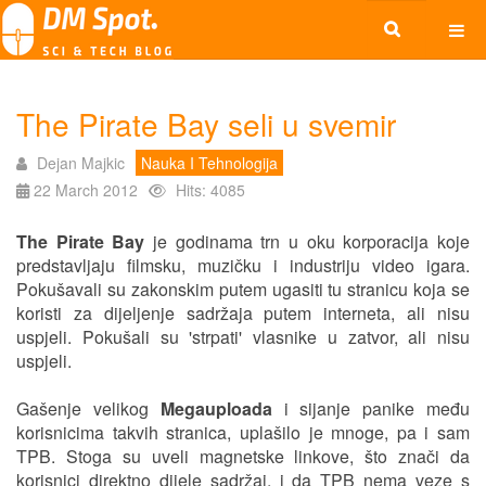
The Pirate Bay seli u svemir
Dejan Majkic
Nauka I Tehnologija
22 March 2012
Hits: 4085
The Pirate Bay
je godinama trn u oku korporacija koje
predstavljaju filmsku, muzičku i industriju video igara.
Pokušavali su zakonskim putem ugasiti tu stranicu koja se
koristi za dijeljenje sadržaja putem interneta, ali nisu
uspjeli. Pokušali su 'strpati' vlasnike u zatvor, ali nisu
uspjeli.
Gašenje velikog
Megauploada
i sijanje panike među
korisnicima takvih stranica, uplašilo je mnoge, pa i sam
TPB. Stoga su uveli magnetske linkove, što znači da
korisnici direktno dijele sadržaj, i da TPB nema veze s