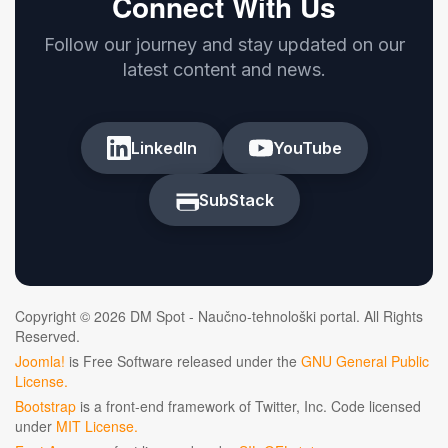
Connect With Us
Follow our journey and stay updated on our
latest content and news.
LinkedIn
YouTube
SubStack
Copyright © 2026 DM Spot - Naučno-tehnološki portal. All Rights
Reserved.
Joomla!
is Free Software released under the
GNU General Public
License.
Bootstrap
is a front-end framework of Twitter, Inc. Code licensed
under
MIT License.