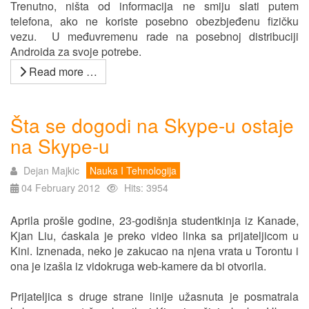
Trenutno, ništa od informacija ne smiju slati putem
telefona, ako ne koriste posebno obezbjeđenu fizičku
vezu. U međuvremenu rade na posebnoj distribuciji
Androida za svoje potrebe.
Read more …
Šta se dogodi na Skype-u ostaje
na Skype-u
Dejan Majkic
Nauka I Tehnologija
04 February 2012
Hits: 3954
Aprila prošle godine, 23-godišnja studentkinja iz Kanade,
Kjan Liu, ćaskala je preko video linka sa prijateljicom u
Kini. Iznenada, neko je zakucao na njena vrata u Torontu i
ona je izašla iz vidokruga web-kamere da bi otvorila.
Prijateljica s druge strane linije užasnuta je posmatrala