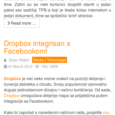
time. Zatim su se neki korisnici dosjetili staviti u jedan
paket sav sadržaj TPB-a koji je ikada kolao internetom u
jedan dokument, čime se spriječila 'smrt' stranice.
Read more …
Dropbox integrisan s
Facebookom!
Dejan Majkic
Nauka I Tehnologija
20 March 2012
Hits: 3858
Dropbox
je već neko vreme vodeći na poziciji deljenja i
čuvanja datoteka u cloudu. Svoju popularnost vjerovatno
duguje jednostavnom dizajnu i načinu korišćenja. Od sada,
Dropbox
omogućava deljenje mapa sa prijateljima putem
integracije sa Facebookom.
Kako bi započeli s navedenim načinom rada, posjetite
ovu