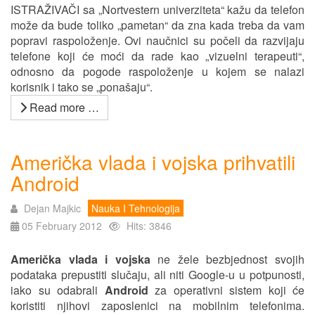
ISTRAŽIVAČI sa „Nortvestern univerziteta“ kažu da telefon
može da bude toliko „pametan“ da zna kada treba da vam
popravi raspoloženje. Ovi naučnici su počeli da razvijaju
telefone koji će moći da rade kao „vizuelni terapeuti“,
odnosno da pogode raspoloženje u kojem se nalazi
korisnik i tako se „ponašaju“.
Read more …
Američka vlada i vojska prihvatili
Android
Dejan Majkic
Nauka I Tehnologija
05 February 2012
Hits: 3846
Američka vlada i vojska
ne žele bezbjednost svojih
podataka prepustiti slučaju, ali niti Google-u u potpunosti,
iako su odabrali
Android
za operativni sistem koji će
koristiti njihovi zaposlenici na mobilnim telefonima.