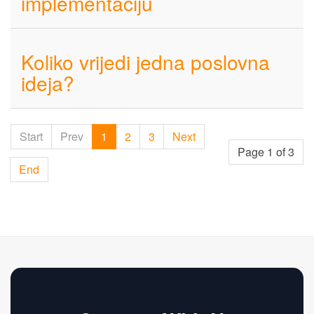
implementaciju
Koliko vrijedi jedna poslovna
ideja?
Start
Prev
1
2
3
Next
Page 1 of 3
End