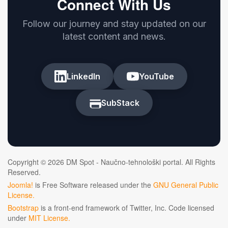
Connect With Us
Follow our journey and stay updated on our
latest content and news.
LinkedIn
YouTube
SubStack
Copyright © 2026 DM Spot - Naučno-tehnološki portal. All Rights
Reserved.
Joomla!
is Free Software released under the
GNU General Public
License.
Bootstrap
is a front-end framework of Twitter, Inc. Code licensed
under
MIT License.