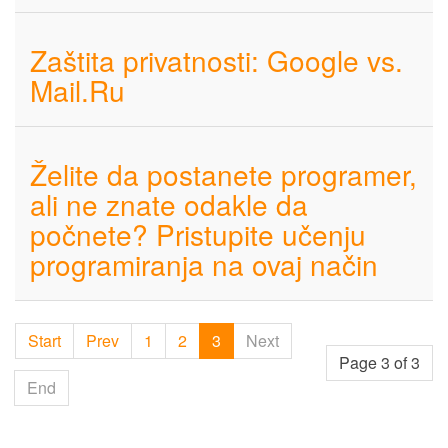
Zaštita privatnosti: Google vs.
Mail.Ru
Želite da postanete programer,
ali ne znate odakle da
počnete? Pristupite učenju
programiranja na ovaj način
Start
Prev
1
2
3
Next
Page 3 of 3
End