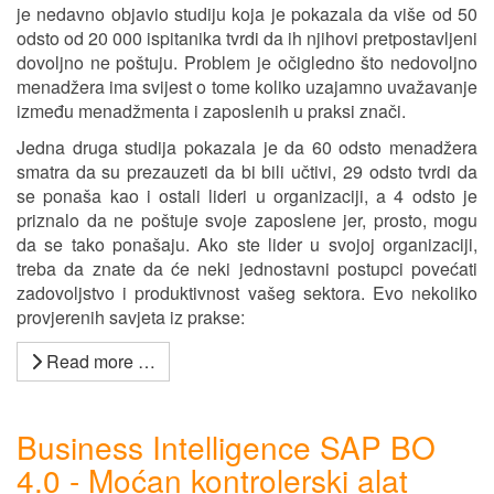
je nedavno objavio studiju koja je pokazala da više od 50
odsto od 20 000 ispitanika tvrdi da ih njihovi pretpostavljeni
dovoljno ne poštuju. Problem je očigledno što nedovoljno
menadžera ima svijest o tome koliko uzajamno uvažavanje
između menadžmenta i zaposlenih u praksi znači.
Jedna druga studija pokazala je da 60 odsto menadžera
smatra da su prezauzeti da bi bili učtivi, 29 odsto tvrdi da
se ponaša kao i ostali lideri u organizaciji, a 4 odsto je
priznalo da ne poštuje svoje zaposlene jer, prosto, mogu
da se tako ponašaju. Ako ste lider u svojoj organizaciji,
treba da znate da će neki jednostavni postupci povećati
zadovoljstvo i produktivnost vašeg sektora. Evo nekoliko
provjerenih savjeta iz prakse:
Read more …
Business Intelligence SAP BO
4.0 - Moćan kontrolerski alat