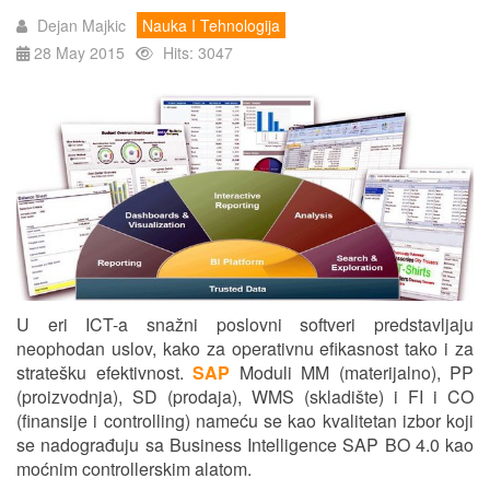
Dejan Majkic
Nauka I Tehnologija
28 May 2015
Hits: 3047
U eri ICT-a snažni poslovni softveri predstavljaju
neophodan uslov, kako za operativnu efikasnost tako i za
stratešku efektivnost.
SAP
Moduli MM (materijalno), PP
(proizvodnja), SD (prodaja), WMS (skladište) i FI i CO
(finansije i controlling) nameću se kao kvalitetan izbor koji
se nadograđuju sa Business Intelligence SAP BO 4.0 kao
moćnim controllerskim alatom.