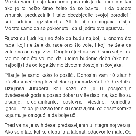
Možda vam djeluje kao nemoguća misija da budete slikar
ako je to nešto čime želite da se bavite, ili da budete
vrhunski preduzetnik i tako obezbjedite svojoj porodici i
sebi udobnu egzistenciju. Ali, to nije nemoguća misija.
Morate samo da se pokrenete i da slijedite ova upustva.
Rijetki su ljudi koji ne žele da budu najbolji u onome što
rade, koji ne žele da rade ono što vole, i koji ne žele da
vole ono od čega žive. Drugim riječima, svi bismo voljeli da
radimo ono što volimo, da u tome budemo dobri (ako ne i
najbolji) i da od toga živimo životom dostojnim čovjeka.
Pitanje je samo kako to postići. Donosim vam 10 zlatnih
pravila američkog investicionog menadžera i preduzetnika
Džejmsa Altučera
koji kaže da je u posljednjih
dvadesetak godina postao dobar u više displina, kao što su
pisanje, programiranje, poslovne vještine, komedija,
igrice… te da je razvio tehniku sastavljenu od deset koraka
koja mu je omogućila da bolje uči.
Pred vama je svih deset predstavljenih u integralnoj verziji.
Ako se pitate koliku ulogu igra talenat, odgovor je malu. Od