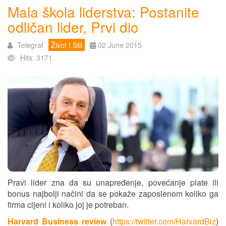
Mala škola liderstva: Postanite
odličan lider, Prvi dio
Telegraf
Život I Stil
02 June 2015
Hits: 3171
Pravi lider zna da su unapređenje, povećanje plate ili
bonus najbolji načini da se pokaže zaposlenom koliko ga
firma cijeni i koliko joj je potreban.
Harvard Business review
(
https://twitter.com/HarvardBiz
)