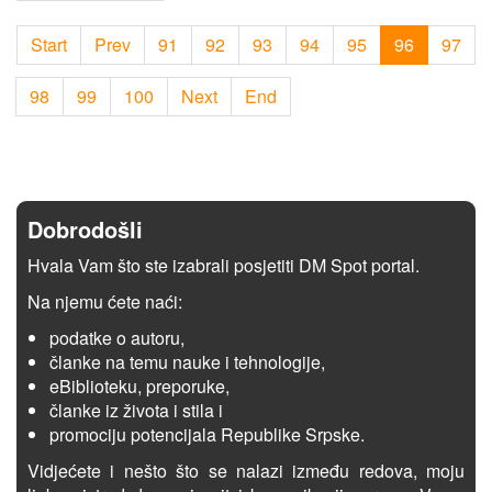
Start
Prev
91
92
93
94
95
96
97
98
99
100
Next
End
Dobrodošli
Hvala Vam što ste izabrali posjetiti DM Spot portal.
Na njemu ćete naći:
podatke o autoru,
članke na temu nauke i tehnologije,
eBiblioteku, preporuke,
članke iz života i stila i
promociju potencijala Republike Srpske.
Vidjećete i nešto što se nalazi između redova, moju