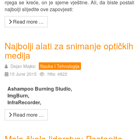
njega se kreće, on je sjeme vještine. Ali, da biste postali
najbolji slijedite ove zapovjesti:
Read more …
Najbolji alati za snimanje optičkih
medija
Dejan Majkic
Nauka I Tehnologija
15 June 2015
Hits: 4822
#
Ashampoo Burning Studio,
#
ImgBurn,
#
InfraRecorder,
Read more …
Mala škola liderstva: Postanite