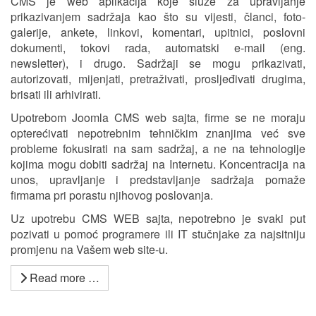
CMS je web aplikacija koje služe za upravljanje
prikazivanjem sadržaja kao što su vijesti, članci, foto-
galerije, ankete, linkovi, komentari, upitnici, poslovni
dokumenti, tokovi rada, automatski e-mail (eng.
newsletter), i drugo. Sadržaji se mogu prikazivati,
autorizovati, mijenjati, pretraživati, prosljeđivati drugima,
brisati ili arhivirati.
Upotrebom Joomla CMS web sajta, firme se ne moraju
opterećivati nepotrebnim tehničkim znanjima već sve
probleme fokusirati na sam sadržaj, a ne na tehnologije
kojima mogu dobiti sadržaj na Internetu. Koncentracija na
unos, upravljanje i predstavljanje sadržaja pomaže
firmama pri porastu njihovog poslovanja.
Uz upotrebu CMS WEB sajta, nepotrebno je svaki put
pozivati u pomoć programere ili IT stučnjake za najsitniju
promjenu na Vašem web site-u.
Read more …