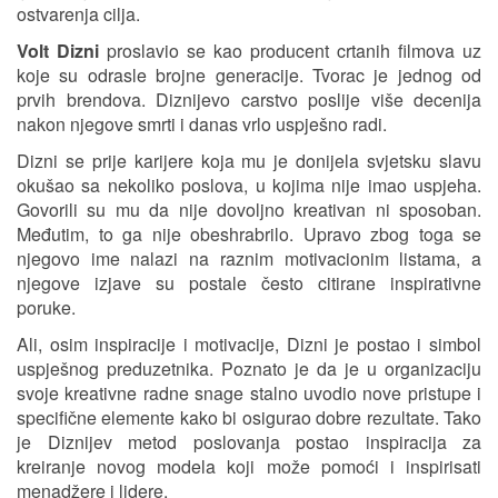
ostvarenja cilja.
Volt Dizni
proslavio se kao producent crtanih filmova uz
koje su odrasle brojne generacije. Tvorac je jednog od
prvih brendova. Diznijevo carstvo poslije više decenija
nakon njegove smrti i danas vrlo uspješno radi.
Dizni se prije karijere koja mu je donijela svjetsku slavu
okušao sa nekoliko poslova, u kojima nije imao uspjeha.
Govorili su mu da nije dovoljno kreativan ni sposoban.
Međutim, to ga nije obeshrabrilo. Upravo zbog toga se
njegovo ime nalazi na raznim motivacionim listama, a
njegove izjave su postale često citirane inspirativne
poruke.
Ali, osim inspiracije i motivacije, Dizni je postao i simbol
uspješnog preduzetnika. Poznato je da je u organizaciju
svoje kreativne radne snage stalno uvodio nove pristupe i
specifične elemente kako bi osigurao dobre rezultate. Tako
je Diznijev metod poslovanja postao inspiracija za
kreiranje novog modela koji može pomoći i inspirisati
menadžere i lidere.