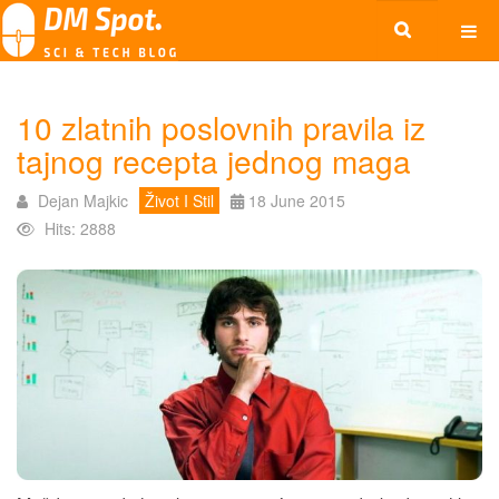
10 zlatnih poslovnih pravila iz
tajnog recepta jednog maga
Dejan Majkic
Život I Stil
18 June 2015
Hits: 2888