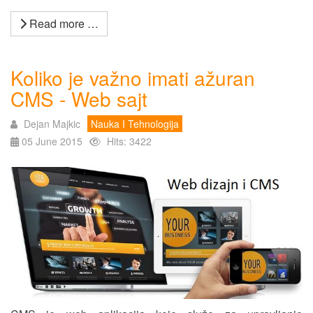
Read more …
Koliko je važno imati ažuran
CMS - Web sajt
Dejan Majkic
Nauka I Tehnologija
05 June 2015
Hits: 3422