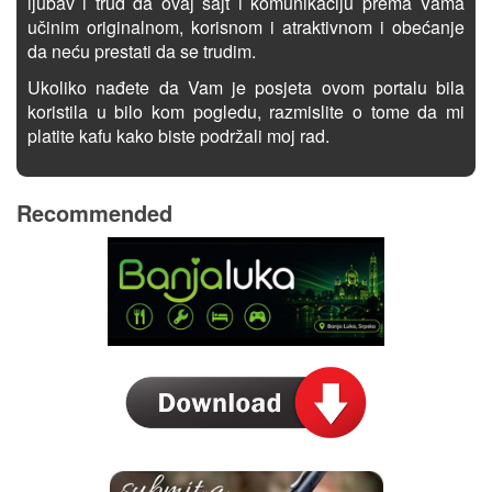
ljubav i trud da ovaj sajt i komunikaciju prema Vama
učinim originalnom, korisnom i atraktivnom i obećanje
da neću prestati da se trudim.
Ukoliko nađete da Vam je posjeta ovom portalu bila
koristila u bilo kom pogledu, razmislite o tome da mi
platite kafu kako biste podržali moj rad.
Recommended