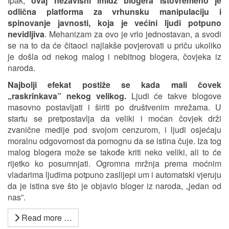
Ipak,
ovaj nezavisni imidž blogera istovremeno je
odlična platforma za vrhunsku manipulaciju i
spinovanje javnosti, koja je većini ljudi potpuno
nevidljiva
. Mehanizam za ovo je vrlo jednostavan, a svodi
se na to da će čitaoci najlakše povjerovati u priču ukoliko
je došla od nekog malog i nebitnog blogera, čovjeka iz
naroda.
Najbolji efekat postiže se kada mali čovek
„raskrinkava” nekog velikog.
Ljudi će takve blogove
masovno postavljati i širiti po društvenim mrežama. U
startu se pretpostavlja da veliki i moćan čovjek drži
zvanične medije pod svojom cenzurom, i ljudi osjećaju
moralnu odgovornost da pomognu da se istina čuje. Iza tog
malog blogera može se takođe kriti neko veliki, ali to će
rijetko ko posumnjati. Ogromna mržnja prema moćnim
vladarima ljudima potpuno zaslijepi um i automatski vjeruju
da je istina sve što je objavio bloger iz naroda, „jedan od
nas”.
Read more …