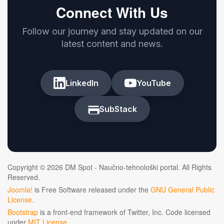
Connect With Us
Follow our journey and stay updated on our
latest content and news.
LinkedIn
YouTube
SubStack
Copyright © 2026 DM Spot - Naučno-tehnološki portal. All Rights
Reserved.
Joomla!
is Free Software released under the
GNU General Public
License.
Bootstrap
is a front-end framework of Twitter, Inc. Code licensed
under
MIT License.