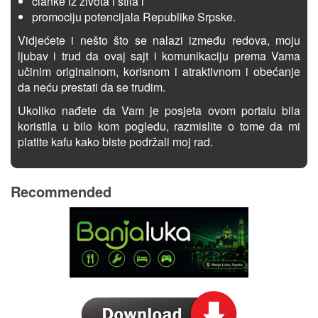
članke iz života i stila i
promociju potencijala Republike Srpske.
Vidjećete i nešto što se nalazi između redova, moju
ljubav i trud da ovaj sajt i komunikaciju prema Vama
učinim originalnom, korisnom i atraktivnom i obećanje
da neću prestati da se trudim.
Ukoliko nađete da Vam je posjeta ovom portalu bila
koristila u bilo kom pogledu, razmislite o tome da mi
platite kafu kako biste podržali moj rad.
Recommended