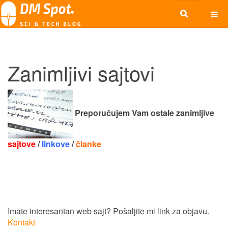
Zanimljivi sajtovi
Preporučujem Vam ostale zanimljive
sajtove
/
linkove
/
članke
Imate interesantan web sajt? Pošaljite mi link za objavu.
Kontakt