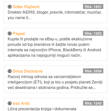
Srđan Rajčević
Hits: 1831
Direktor AIDRS, bloger, pravnik, informatičar, muzičar,
you name it...
Paypal
Hits: 1253
Kupite ili prodajte na eBay-u, pratite ekskluzivne
ponude od top brandova ili šaljite novac putem
interneta sa najnovijim iPhone, BlackBerry ili Android
aplikacijama na najsigurniji mogući način.
Sirius Disclosure
Hits: 2558
Razvoj mirnog odnosa sa vanzemaljskom
inteligencijom (ETI), koji je bio u posjetu planeti Zemlji
već desetinama i stotinama godina. Pridružite se...
Ivan Antić
Hits: 1243
Lična prezentacija knjiga i dokumenata