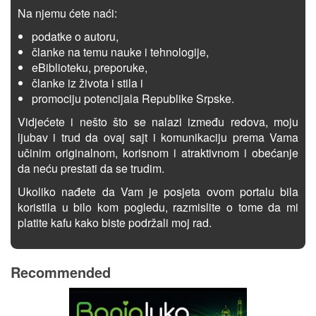
Na njemu ćete naći:
podatke o autoru,
članke na temu nauke i tehnologije,
eBiblioteku, preporuke,
članke iz života i stila i
promociju potencijala Republike Srpske.
Vidjećete i nešto što se nalazi između redova, moju
ljubav i trud da ovaj sajt i komunikaciju prema Vama
učinim originalnom, korisnom i atraktivnom i obećanje
da neću prestati da se trudim.
Ukoliko nađete da Vam je posjeta ovom portalu bila
koristila u bilo kom pogledu, razmislite o tome da mi
platite kafu kako biste podržali moj rad.
Recommended