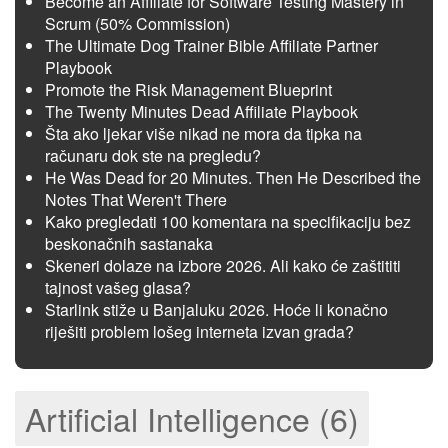
Become an Affiliate for Software Testing Mastery in
Scrum (50% Commission)
The Ultimate Dog Trainer Bible Affiliate Partner
Playbook
Promote the Risk Management Blueprint
The Twenty Minutes Dead Affiliate Playbook
Šta ako ljekar više nikad ne mora da tipka na
računaru dok ste na pregledu?
He Was Dead for 20 Minutes. Then He Described the
Notes That Weren't There
Kako pregledati 100 komentara na specifikaciju bez
beskonačnih sastanaka
Skeneri dolaze na izbore 2026. Ali kako će zaštititi
tajnost vašeg glasa?
Starlink stiže u Banjaluku 2026. Hoće li konačno
riješiti problem lošeg interneta izvan grada?
Artificial Intelligence (6)