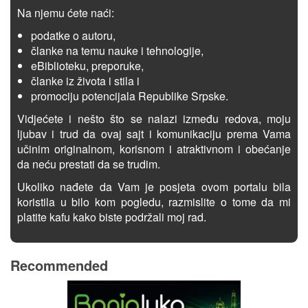
Na njemu ćete naći:
podatke o autoru,
članke na temu nauke i tehnologije,
eBiblioteku, preporuke,
članke iz života i stila i
promociju potencijala Republike Srpske.
Vidjećete i nešto što se nalazi između redova, moju
ljubav i trud da ovaj sajt i komunikaciju prema Vama
učinim originalnom, korisnom i atraktivnom i obećanje
da neću prestati da se trudim.
Ukoliko nađete da Vam je posjeta ovom portalu bila
koristila u bilo kom pogledu, razmislite o tome da mi
platite kafu kako biste podržali moj rad.
Recommended