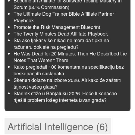
Become an Affiliate for Software Testing Mastery in
Scrum (50% Commission)
The Ultimate Dog Trainer Bible Affiliate Partner
Playbook
Promote the Risk Management Blueprint
The Twenty Minutes Dead Affiliate Playbook
Šta ako ljekar više nikad ne mora da tipka na
računaru dok ste na pregledu?
He Was Dead for 20 Minutes. Then He Described the
Notes That Weren't There
Kako pregledati 100 komentara na specifikaciju bez
beskonačnih sastanaka
Skeneri dolaze na izbore 2026. Ali kako će zaštititi
tajnost vašeg glasa?
Starlink stiže u Banjaluku 2026. Hoće li konačno
riješiti problem lošeg interneta izvan grada?
Artificial Intelligence (6)