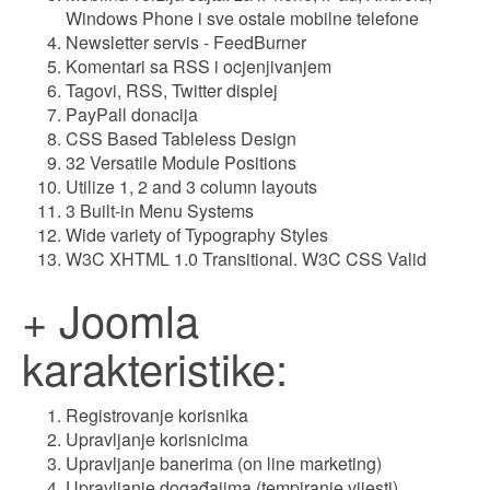
Windows Phone i sve ostale mobilne telefone
Newsletter servis - FeedBurner
Komentari sa RSS i ocjenjivanjem
Tagovi, RSS, Twitter displej
PayPall donacija
CSS Based Tableless Design
32 Versatile Module Positions
Utilize 1, 2 and 3 column layouts
3 Built-in Menu Systems
Wide variety of Typography Styles
W3C XHTML 1.0 Transitional. W3C CSS Valid
+ Joomla
karakteristike:
Registrovanje korisnika
Upravljanje korisnicima
Upravljanje banerima (on line marketing)
Upravljanje događajima (tempiranje vijesti)