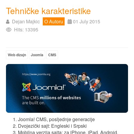
Tehničke karakteristike
Dejan Majkic
O Autoru
01 July 2015
Hits: 13395
Web dizajn
Joomla
CMS
Joomla! CMS, posljednje generacije
Dvojezički sajt: Engleski i Srpski
Mobilna verzija sajta: za iPhone, iPad, Android,