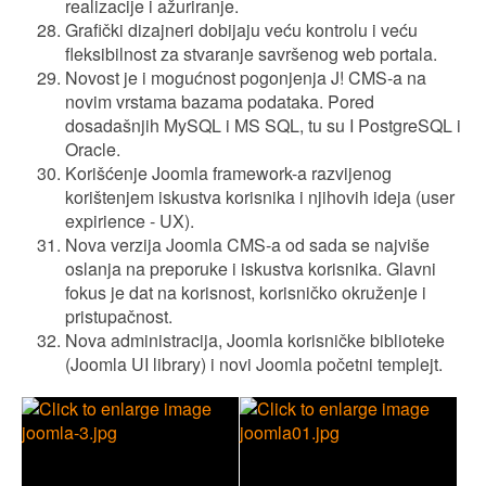
realizacije i ažuriranje.
Grafički dizajneri dobijaju veću kontrolu i veću
fleksibilnost za stvaranje savršenog web portala.
Novost je i mogućnost pogonjenja J! CMS-a na
novim vrstama bazama podataka. Pored
dosadašnjih MySQL i MS SQL, tu su I PostgreSQL i
Oracle.
Korišćenje Joomla framework-a razvijenog
korištenjem iskustva korisnika i njihovih ideja (user
expirience - UX).
Nova verzija Joomla CMS-a od sada se najviše
oslanja na preporuke i iskustva korisnika. Glavni
fokus je dat na korisnost, korisničko okruženje i
pristupačnost.
Nova administracija, Joomla korisničke biblioteke
(Joomla UI library) i novi Joomla početni templejt.