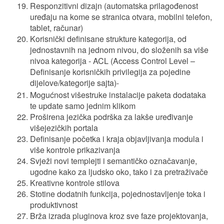
Responzitivni dizajn (automatska prilagođenost
uređaju na kome se stranica otvara, mobilni telefon,
tablet, računar)
Korisnički definisane strukture kategorija, od
jednostavnih na jednom nivou, do složenih sa više
nivoa kategorija - ACL (Access Control Level –
Definisanje korisničkih privilegija za pojedine
dijelove/kategorije sajta)
-
Mogućnost višestruke instalacije paketa dodataka
te update samo jednim klikom
Proširena jezička podrška za lakše uređivanje
višejezičkih portala
Definisanje početka i kraja objavljivanja modula i
više kontrole prikazivanja
Svježi novi templejti i semantičko označavanje,
ugodne kako za ljudsko oko, tako i za pretraživače
Kreativne kontrole stilova
Stotine dodatnih funkcija, pojednostavljenje toka i
produktivnost
Brža izrada pluginova kroz sve faze projektovanja,