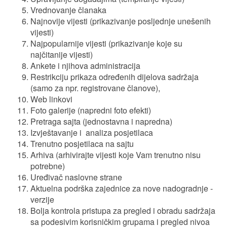
Vrednovanje članaka
Najnovije vijesti (prikazivanje posljednje unešenih
vijesti)
Najpopularnije vijesti (prikazivanje koje su
najčitanije vijesti)
Ankete i njihova administracija
Restrikciju prikaza određenih dijelova sadržaja
(samo za npr. registrovane članove),
Web linkovi
Foto galerije (napredni foto efekti)
Pretraga sajta (jednostavna i napredna)
Izvještavanje i analiza posjetilaca
Trenutno posjetilaca na sajtu
Arhiva (arhivirajte vijesti koje Vam trenutno nisu
potrebne)
Uređivač naslovne strane
Aktuelna podrška zajednice za nove nadogradnje -
verzije
Bolja kontrola pristupa za pregled i obradu sadržaja
sa podesivim korisničkim grupama i pregled nivoa