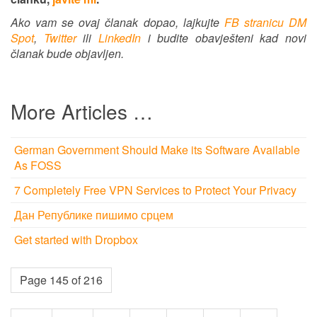
Ako vam se ovaj članak dopao, lajkujte
FB stranicu DM
Spot
,
Twitter
ili
LinkedIn
i budite obavješteni kad novi
članak bude objavljen.
More Articles …
German Government Should Make its Software Available
As FOSS
7 Completely Free VPN Services to Protect Your Privacy
Дан Републике пишимо срцем
Get started with Dropbox
Page 145 of 216