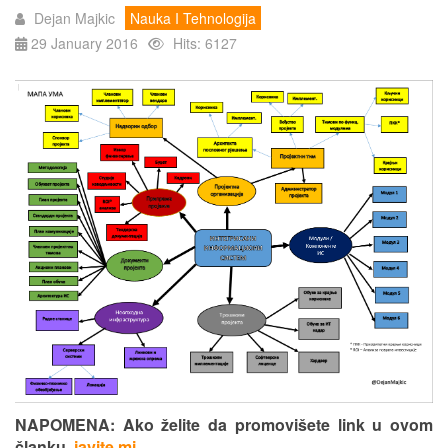
Dejan Majkic
Nauka I Tehnologija
29 January 2016
Hits: 6127
NAPOMENA: Ako želite da promovišete link u ovom
članku,
javite mi
.