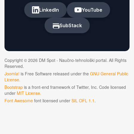
LinkedIn
YouTube
SubStack
Copyright © 2026 DM Spot - Naučno-tehnološki portal. All Rights
Reserved.
Joomla!
is Free Software released under the
GNU General Public
License.
Bootstrap
is a front-end framework of Twitter, Inc. Code licensed
under
MIT License.
Font Awesome
font licensed under
SIL OFL 1.1
.