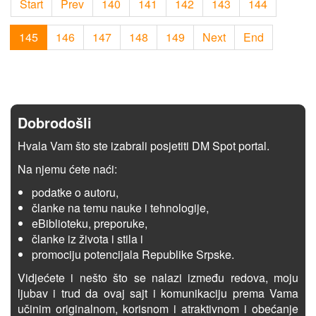
Start
Prev
140
141
142
143
144
145
146
147
148
149
Next
End
Dobrodošli
Hvala Vam što ste izabrali posjetiti DM Spot portal.
Na njemu ćete naći:
podatke o autoru,
članke na temu nauke i tehnologije,
eBiblioteku, preporuke,
članke iz života i stila i
promociju potencijala Republike Srpske.
Vidjećete i nešto što se nalazi između redova, moju
ljubav i trud da ovaj sajt i komunikaciju prema Vama
učinim originalnom, korisnom i atraktivnom i obećanje