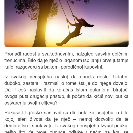
Pronađi radost u svakodnevnim, naizgled sasvim običnim
trenucima. Bilo da je riječ o laganom ispijanju prve jutarnje
kafe, razgovoru sa bakom, porodičnoj kupovini.
Iz svakog neuspjeha nastoj da naučiš nešto. Udahni
duboko, zastani i razmisli o tome šta je do njega dovelo.
Da li ćeš nastaviti da koračaš istom putanjom, birajući
ovoga puta drugačiji pristup, ili početi da krčiš novi put ka
ostvarenju svojih ciljeva?
Pokušaji i greške sastavni su dio puta ka uspjehu, o bilo
kojoj sferi života da je riječ – nemoj dozvoliti da te
demorališu i sputavaju. Iz svakog neuspjeha izvuci pouku,
nešto što će tvoje buduće odluke i način na koji se