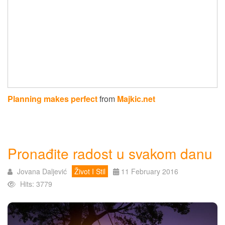
Planning makes perfect
from
Majkic.net
Pronađite radost u svakom danu
Jovana Daljević
Život I Stil
11 February 2016
Hits: 3779