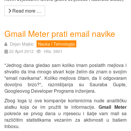
Read more …
Gmail Meter prati email navike
Dejan Majkic
Nauka I Tehnologija
22 April 2012
Hits: 3901
"Jednog dana gledao sam koliko imam poslatih mejlova i
shvatio da ima mnogo stvari koje želim da znam o svojim
"email navikama". Koliko mejlova čitam, da li odgovaram
dovoljno brzo?", razmišljanja su Sauraba Gupte,
Googleovog Developer Programs inženjera.
Zbog toga iz ove kompanije korisnicima nude analitičku
alatku koja će im pružiti te informacije.
Gmail Meter
pokreće se prvog dana u mjesecu i šalje vam mail sa
različitim statistikama vezanim za aktivnosti u bašem
Inboxu.