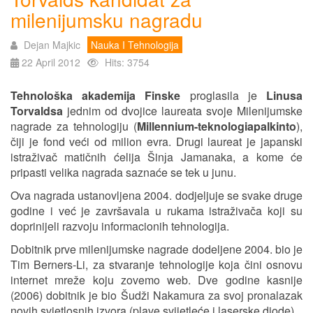
milenijumsku nagradu
Dejan Majkic
Nauka I Tehnologija
22 April 2012
Hits: 3754
Tehnološka akademija Finske
proglasila je
Linusa
Torvaldsa
jednim od dvojice laureata svoje Milenijumske
nagrade za tehnologiju (
Millennium-teknologiapalkinto
),
čiji je fond veći od milion evra. Drugi laureat je japanski
istraživač matičnih ćelija Šinјa Jamanaka, a kome će
pripasti velika nagrada saznaće se tek u junu.
Ova nagrada ustanovljena 2004. dodjeljuje se svake druge
godine i već je završavala u rukama istraživača koji su
doprinijeli razvoju informacionih tehnologija.
Dobitnik prve milenijumske nagrade dodeljene 2004. bio je
Tim Berners-Li, za stvaranje tehnologije koja čini osnovu
internet mreže koju zovemo web. Dve godine kasnije
(2006) dobitnik je bio Šudži Nakamura za svoj pronalazak
novih svjetlosnih izvora (plave svijetleće i laserske diode).