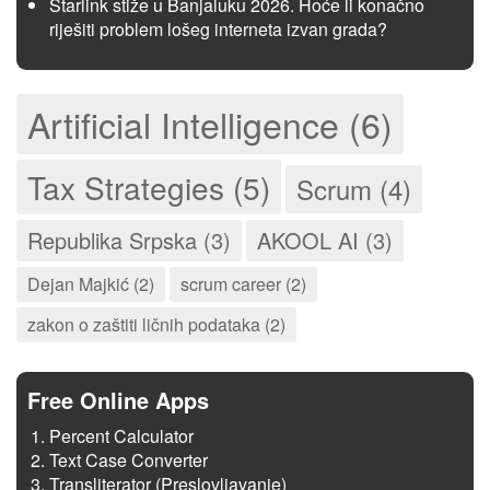
Starlink stiže u Banjaluku 2026. Hoće li konačno
riješiti problem lošeg interneta izvan grada?
Artificial Intelligence (6)
Tax Strategies (5)
Scrum (4)
Republika Srpska (3)
AKOOL AI (3)
Dejan Majkić (2)
scrum career (2)
zakon o zaštiti ličnih podataka (2)
Free Online Apps
Percent Calculator
Text Case Converter
Transliterator (Preslovljavanje)