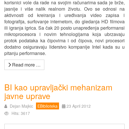
korisnici vole da rade na svojim računarima sada je brže,
jasnije i više nalik realnom životu. Ovo se odnosi na
aktivnosti od kreiranja i uređivanja video zapisa i
fotografija, surfovanje internetom, do gledanja HD filmova
ili igranja igrica. Sa čak 20 posto unapređenja performansi
mikroprocesora i novim tehnologijama koja ubrzavaju
protok podataka ka čipovima i od čipova, novi procesori
dodatno osiguravaju liderstvo kompanije Intel kada su u
pitanju performanse.
Read more …
BI kao upravljački mehanizam
javne uprave
Dejan Majkic
EBiblioteka
23 April 2012
Hits: 3617