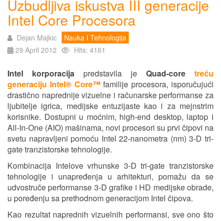
Uzbudljiva iskustva III generacije
Intel Core Procesora
Dejan Majkic
Nauka I Tehnologija
29 April 2012
Hits: 4161
Intel korporacija
predstavila je
Quad-core
treću
generaciju Intel® Core™
familije procesora, isporučujući
drastično naprednije vizuelne i računarske performanse za
ljubitelje igrica, medijske entuzijaste kao i za mejnstrim
korisnike. Dostupni u moćnim, high-end desktop, laptop i
All-In-One (AIO) mašinama, novi procesori su prvi čipovi na
svetu napravljeni pomoću Intel 22-nanometra (nm) 3-D tri-
gate tranzistorske tehnologije.
Kombinacija Intelove vrhunske 3-D tri-gate tranzistorske
tehnologije i unapređenja u arhitekturi, pomažu da se
udvostruče performanse 3-D grafike i HD medijske obrade,
u poređenju sa prethodnom generacijom Intel čipova.
Kao rezultat naprednih vizuelnih performansi, sve ono što