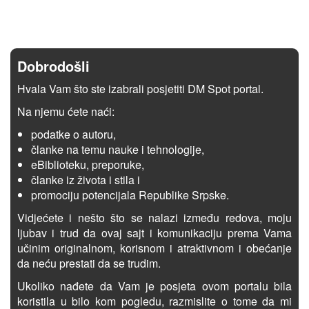
Dobrodošli
Hvala Vam što ste izabrali posjetiti DM Spot portal.
Na njemu ćete naći:
podatke o autoru,
članke na temu nauke i tehnologije,
eBiblioteku, preporuke,
članke iz života i stila i
promociju potencijala Republike Srpske.
Vidjećete i nešto što se nalazi između redova, moju
ljubav i trud da ovaj sajt i komunikaciju prema Vama
učinim originalnom, korisnom i atraktivnom i obećanje
da neću prestati da se trudim.
Ukoliko nađete da Vam je posjeta ovom portalu bila
koristila u bilo kom pogledu, razmislite o tome da mi