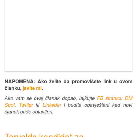
NAPOMENA: Ako želite da promovišete link u ovom
članku,
javite mi
.
Ako vam se ovaj članak dopao, lajkujte
FB stranicu DM
Spot
,
Twitter
ili
LinkedIn
i budite obavješteni kad novi
članak bude objavljen.
Torvalds kandidat za