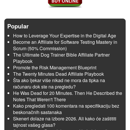
Popular
How to Leverage Your Expertise in the Digital Age
Become an Affiliate for Software Testing Mastery in
Scrum (50% Commission)
The Ultimate Dog Trainer Bible Affiliate Partner
Playbook
Promote the Risk Management Blueprint
The Twenty Minutes Dead Affiliate Playbook
Šta ako ljekar više nikad ne mora da tipka na
računaru dok ste na pregledu?
He Was Dead for 20 Minutes. Then He Described the
Notes That Weren't There
Kako pregledati 100 komentara na specifikaciju bez
beskonačnih sastanaka
Skeneri dolaze na izbore 2026. Ali kako će zaštititi
tajnost vašeg glasa?