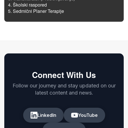
Školski raspored
Sedmični Planer Terapije
Connect With Us
Follow our journey and stay updated on our
latest content and news.
LinkedIn
YouTube