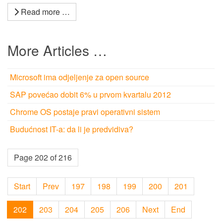
Read more …
More Articles …
Microsoft ima odjeljenje za open source
SAP povećao dobit 6% u prvom kvartalu 2012
Chrome OS postaje pravi operativni sistem
Budućnost IT-a: da li je predvidiva?
Page 202 of 216
Start
Prev
197
198
199
200
201
202
203
204
205
206
Next
End