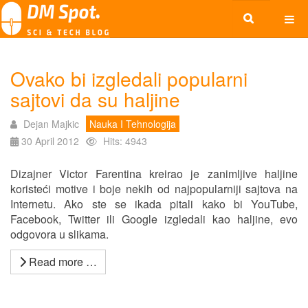
Ovako bi izgledali popularni
sajtovi da su haljine
Dejan Majkic
Nauka I Tehnologija
30 April 2012
Hits: 4943
Dizajner Victor Farentina kreirao je zanimljive haljine
koristeći motive i boje nekih od najpopularniji sajtova na
Internetu. Ako ste se ikada pitali kako bi YouTube,
Facebook, Twitter ili Google izgledali kao haljine, evo
odgovora u slikama.
Read more …