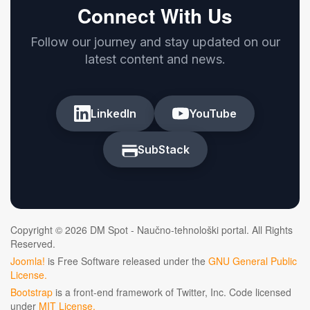
Connect With Us
Follow our journey and stay updated on our
latest content and news.
LinkedIn
YouTube
SubStack
Copyright © 2026 DM Spot - Naučno-tehnološki portal. All Rights
Reserved.
Joomla!
is Free Software released under the
GNU General Public
License.
Bootstrap
is a front-end framework of Twitter, Inc. Code licensed
under
MIT License.