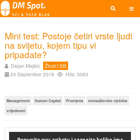
Mini test: Postoje četiri vrste ljudi
na svijetu, kojem tipu vi
pripadate?
Dejan Majkic
Život I Stil
24 September 2019
Hits: 3083
Management
Human Capital
Promjena
menadžerske vještine
vrijednosti
Popunite ovu anketu i saznajte koliko ima