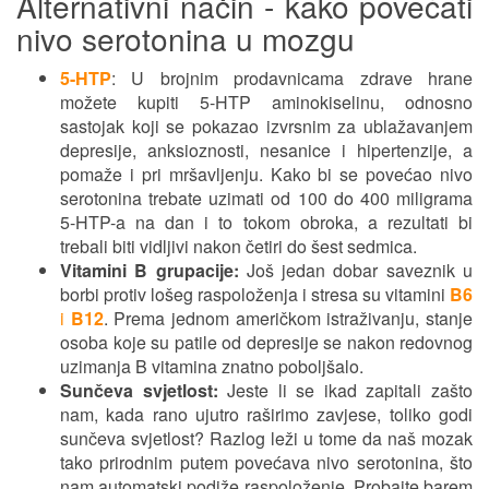
Alternativni način - kako povećati
nivo serotonina u mozgu
5-HTP
: U brojnim prodavnicama zdrave hrane
možete kupiti 5-HTP aminokiselinu, odnosno
sastojak koji se pokazao izvrsnim za ublažavanjem
depresije, anksioznosti, nesanice i hipertenzije, a
pomaže i pri mršavljenju. Kako bi se povećao nivo
serotonina trebate uzimati od 100 do 400 miligrama
5-HTP-a na dan i to tokom obroka, a rezultati bi
trebali biti vidljivi nakon četiri do šest sedmica.
Vitamini B grupacije:
Još jedan dobar saveznik u
borbi protiv lošeg raspoloženja i stresa su vitamini
B6
i
B12
. Prema jednom američkom istraživanju, stanje
osoba koje su patile od depresije se nakon redovnog
uzimanja B vitamina znatno poboljšalo.
Sunčeva svjetlost:
Jeste li se ikad zapitali zašto
nam, kada rano ujutro raširimo zavjese, toliko godi
sunčeva svjetlost? Razlog leži u tome da naš mozak
tako prirodnim putem povećava nivo serotonina, što
nam automatski podiže raspoloženje. Probajte barem