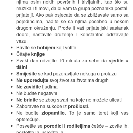
njima osim nekih površnih i trivijalnih, kao što su
muzika i filmovi, da bi vam ta grupa poznanika postali
prijatelji. Ako pak osjećate da se zbližavate samo sa
pojedincima, nađite se sa njima posebno u nekom
drugom okruženju. Prođe li vaš prijateljski sastanak
dobro, nastavite druženje i konstantno održavajte
vezu.
Bavite se
hobijem
koji volite
Čitajte
knjige
Svaki dan odvojite 10 minuta za sebe da
sjedite u
tišini
Smiješite
se kad pozdravljate nekoga u prolazu
Ne upoređujte
svoj život sa životima drugih
Ne zavidite
ljudima
Ne budite negativni
Ne brinite
se zbog stvari na koje ne možete uticati
Zaboravite na sukobe iz
prošlosti
.
Ne budite
zlopamtilo
. To je samo teret koji vas
opterećuje.
Posvetite se
porodici
i
roditeljima
češće – zovite ih,
posjetite ih, usrećite ih