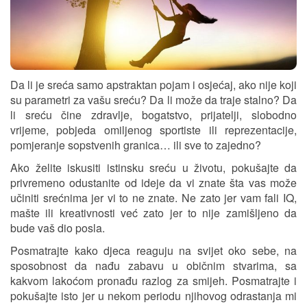
Da li je sreća samo apstraktan pojam i osjećaj, ako nije koji
su parametri za vašu sreću? Da li može da traje stalno? Da
li sreću čine zdravlje, bogatstvo, prijatelji, slobodno
vrijeme, pobjeda omiljenog sportiste ili reprezentacije,
pomjeranje sopstvenih granica… ili sve to zajedno?
Ako želite iskusiti istinsku sreću u životu, pokušajte da
privremeno odustanite od ideje da vi znate šta vas može
učiniti srećnima jer vi to ne znate. Ne zato jer vam fali IQ,
mašte ili kreativnosti već zato jer to nije zamišljeno da
bude vaš dio posla.
Posmatrajte kako djeca reaguju na svijet oko sebe, na
sposobnost da nađu zabavu u običnim stvarima, sa
kakvom lakoćom pronađu razlog za smijeh. Posmatrajte i
pokušajte isto jer u nekom periodu njihovog odrastanja mi