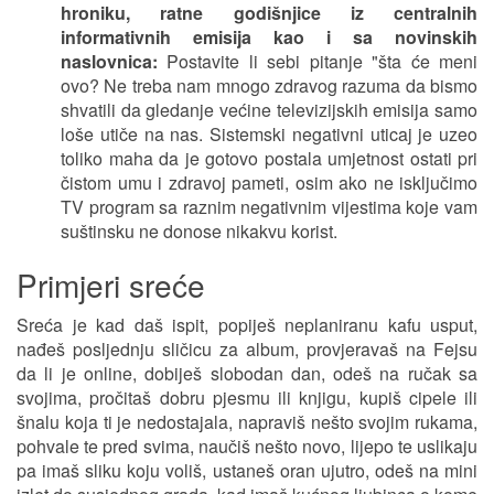
hroniku, ratne godišnjice iz centralnih
informativnih emisija kao i sa novinskih
naslovnica:
Postavite li sebi pitanje "šta će meni
ovo? Ne treba nam mnogo zdravog razuma da bismo
shvatili da gledanje većine televizijskih emisija samo
loše utiče na nas. Sistemski negativni uticaj je uzeo
toliko maha da je gotovo postala umjetnost ostati pri
čistom umu i zdravoj pameti, osim ako ne isključimo
TV program sa raznim negativnim vijestima koje vam
suštinsku ne donose nikakvu korist.
Primjeri sreće
Sreća je kad daš ispit, popiješ neplaniranu kafu usput,
nađeš posljednju sličicu za album, provjeravaš na Fejsu
da li je online, dobiješ slobodan dan, odeš na ručak sa
svojima, pročitaš dobru pjesmu ili knjigu, kupiš cipele ili
šnalu koja ti je nedostajala, napraviš nešto svojim rukama,
pohvale te pred svima, naučiš nešto novo, lijepo te uslikaju
pa imaš sliku koju voliš, ustaneš oran ujutro, odeš na mini