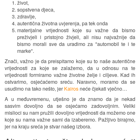
život,
sopstvena djeca,
zdravlje,
autentična životna uvjerenja, pa tek onda
materijalne vrijednosti koje su važne da bismo
preživjeli i pristojno živjeli, ali nisu najvažnije da
bismo morali sve da uradimo za "automobil te i te
marke".
Znači, važno je da preispitamo koje su to naše autentične
vrijednosti za koje se zalažemo, da u odnosu na te
vrijednosti formiramo važne životne želje i ciljeve. Kad ih
ostvarimo, osjećaćemo sreću. Naravno, moramo da se
usudimo na tako nešto, jer
Kairos
neće čjekati vječno…
A u međuvremenu, utješno je da znamo da je nekad
sasvim dovoljno da se osjećamo zadovoljnim. Veliki
mislioci su nam pružili dovoljno vrijednosti da možemo one
koje su nama važne sami da izaberemo. Pažljivo birajmo,
jer na kraju sreća je stvar našeg izbora.