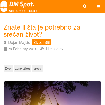
Znate li šta je potrebno za
srećan život?
Dejan Majkic
Život I Stil
28 February 2019
Hits: 3525
Život
zdrav život
sreća