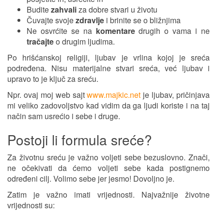
Budite
zahvali
za dobre stvari u životu
Čuvajte svoje
zdravlje
i brinite se o bližnjima
Ne osvrćite se na
komentare
drugih o vama i ne
tračajte
o drugim ljudima.
Po hrišćanskoj religiji, ljubav je vrlina kojoj je sreća
podređena. Nisu materijalne stvari sreća, već ljubav i
upravo to je ključ za sreću.
Npr. ovaj moj web sajt
www.majkic.net
je ljubav, pričinjava
mi veliko zadovoljstvo kad vidim da ga ljudi koriste i na taj
način sam usrećio i sebe i druge.
Postoji li formula sreće?
Za životnu sreću je važno voljeti sebe bezuslovno. Znači,
ne očekivati da ćemo voljeti sebe kada postignemo
određeni cilj. Volimo sebe jer jesmo! Dovoljno je.
Zatim je važno imati vrijednosti. Najvažnije životne
vrijednosti su: