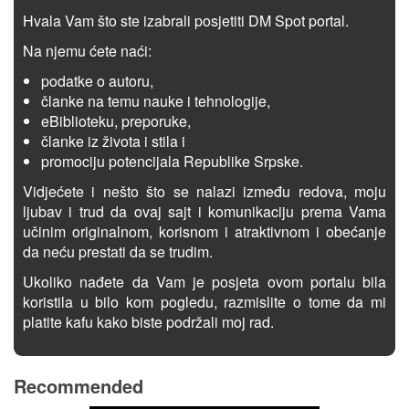
Hvala Vam što ste izabrali posjetiti DM Spot portal.
Na njemu ćete naći:
podatke o autoru,
članke na temu nauke i tehnologije,
eBiblioteku, preporuke,
članke iz života i stila i
promociju potencijala Republike Srpske.
Vidjećete i nešto što se nalazi između redova, moju
ljubav i trud da ovaj sajt i komunikaciju prema Vama
učinim originalnom, korisnom i atraktivnom i obećanje
da neću prestati da se trudim.
Ukoliko nađete da Vam je posjeta ovom portalu bila
koristila u bilo kom pogledu, razmislite o tome da mi
platite kafu kako biste podržali moj rad.
Recommended