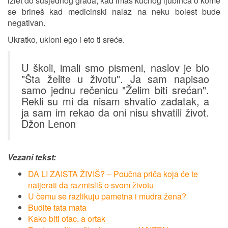
izlet do susjednog grada, kad imaš kućnog ljubinca o kome
se brineš kad medicinski nalaz na neku bolest bude
negativan.
Ukratko, ukloni ego i eto ti sreće.
U školi, imali smo pismeni, naslov je bio
"Šta želite u životu". Ja sam napisao
samo jednu rečenicu "Želim biti srećan".
Rekli su mi da nisam shvatio zadatak, a
ja sam im rekao da oni nisu shvatili život.
Džon Lenon
Vezani tekst:
DA LI ZAISTA ŽIVIŠ? – Poučna priča koja će te
natjerati da razmisliš o svom životu
U čemu se razlikuju pametna i mudra žena?
Budite tata mata
Kako biti otac, a ortak