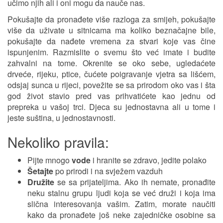
učimo njih ali i oni mogu da nauče nas.
Pokušajte da pronađete više razloga za smijeh, pokušajte
više da uživate u sitnicama ma koliko beznačajne bile,
pokušajte da nađete vremena za stvari koje vas čine
ispunjenim. Razmislite o svemu što već imate i budite
zahvalni na tome. Okrenite se oko sebe, ugledaćete
drveće, rijeku, ptice, čućete poigravanje vjetra sa lišćem,
odsjaj sunca u rijeci, povežite se sa prirodom oko vas i šta
god život stavio pred vas prihvatićete kao jednu od
prepreka u vašoj trci. Djeca su jednostavna ali u tome i
jeste suština, u jednostavnosti.
Nekoliko pravila:
Pijte mnogo
vode
i hranite se zdravo, jedite polako
Šetajte
po prirodi i na svježem vazduh
Družite
se sa prijateljima. Ako ih nemate, pronađite
neku stalnu grupu ljudi koja se već druži i koja ima
slična interesovanja vašim. Zatim, morate naučiti
kako da pronađete još neke zajedničke osobine sa