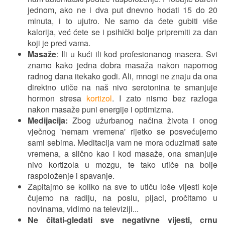
jednom, ako ne i dva put dnevno hodati 15 do 20
minuta, i to ujutro. Ne samo da ćete gubiti više
kalorija, već ćete se i psihički bolje pripremiti za dan
koji je pred vama.
Masaže
: Ili u kući ili kod profesionanog masera. Svi
znamo kako jedna dobra masaža nakon napornog
radnog dana itekako godi. Ali, mnogi ne znaju da ona
direktno utiče na naš nivo serotonina te smanjuje
hormon stresa
kortizol
. I zato nismo bez razloga
nakon masaže puni energije i optimizma.
Medijacija:
Zbog užurbanog načina života i onog
vječnog 'nemam vremena' rijetko se posvećujemo
sami sebima. Meditacija vam ne mora oduzimati sate
vremena, a slično kao i kod masaže, ona smanjuje
nivo kortizola u mozgu, te tako utiče na bolje
raspoloženje i spavanje.
Zapitajmo se koliko na sve to utiču loše vijesti koje
čujemo na radiju, na poslu, pijaci, pročitamo u
novinama, vidimo na televiziji...
Ne čitati-gledati sve negativne vijesti, crnu