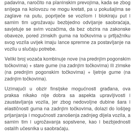
padavina, naročito na planinskim prevojima, kada se zbog
snijega na kolovozu ne mogu kretati, pa u pokušajima se
zaglave na putu, popriječe se vozilom i blokiraju put i
samim tim ugrožavaju bezbjedno odvijanje saobraćaja,
savjetuje se svim vozačima, da bez obzira na zakonske
obaveze, pored zimskih guma na točkovima u prtljažniku
svog vozila uvijek imaju lance spremne za postavljanje na
vozilu u slučaju potrebe.
Veliki broj vozača kombinuje nove (na prednjim pogonskim
točkovima) + stare gume (na zadnjim točkovima) ili zimske
(na prednjim pogonskim točkovima) + ljetnje gume (na
zadnjim točkovima).
Uzimajući u obzir finsijske mogućnosti građana, ova
praksa nikako nije dobra sa aspekta upravljivosti i
zaustavljanja vozila, jer zbog nedovoljne dubine šara i
elastičnosti guma na zadnjim točkovima, dolazi do lošijeg
prijanjanja i mogućnosti zanošenja zadnjeg dijela vozila, a
samim tim i ugrožavanja sopstvene, kao i bezbjednosti
ostalih učesnika u saobraćaju.