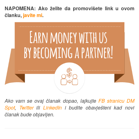
NAPOMENA: Ako želite da promovišete link u ovom
članku,
javite mi
.
Ako vam se ovaj članak dopao, lajkujte
FB stranicu DM
Spot
,
Twitter
ili
LinkedIn
i budite obavješteni kad novi
članak bude objavljen.