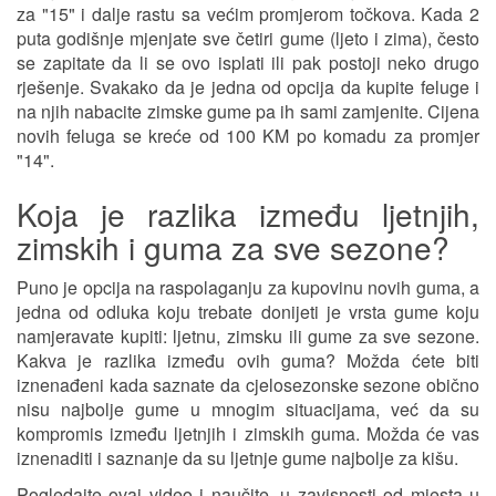
za "15" i dalje rastu sa većim promjerom točkova. Kada 2
puta godišnje mjenjate sve četiri gume (ljeto i zima), često
se zapitate da li se ovo isplati ili pak postoji neko drugo
rješenje. Svakako da je jedna od opcija da kupite feluge i
na njih nabacite zimske gume pa ih sami zamjenite. Cijena
novih feluga se kreće od 100 KM po komadu za promjer
"14".
Koja je razlika između ljetnjih,
zimskih i guma za sve sezone?
Puno je opcija na raspolaganju za kupovinu novih guma, a
jedna od odluka koju trebate donijeti je vrsta gume koju
namjeravate kupiti: ljetnu, zimsku ili gume za sve sezone.
Kakva je razlika između ovih guma? Možda ćete biti
iznenađeni kada saznate da cjelosezonske sezone obično
nisu najbolje gume u mnogim situacijama, već da su
kompromis između ljetnjih i zimskih guma. Možda će vas
iznenaditi i saznanje da su ljetnje gume najbolje za kišu.
Pogledajte ovaj video i naučite, u zavisnosti od mjesta u