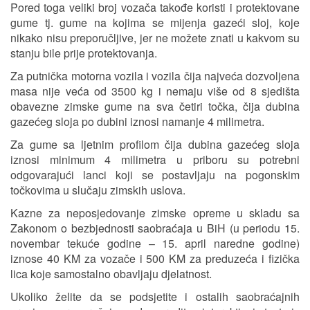
Pored toga veliki broj vozača takođe koristi i protektovane
gume tj. gume na kojima se mijenja gazeći sloj, koje
nikako nisu preporučljive, jer ne možete znati u kakvom su
stanju bile prije protektovanja.
Za putnička motorna vozila i vozila čija najveća dozvoljena
masa nije veća od 3500 kg i nemaju više od 8 sjedišta
obavezne zimske gume na sva četiri točka, čija dubina
gazećeg sloja po dubini iznosi namanje 4 milimetra.
Za gume sa ljetnim profilom čija dubina gazećeg sloja
iznosi minimum 4 milimetra u priboru su potrebni
odgovarajući lanci koji se postavljaju na pogonskim
točkovima u slučaju zimskih uslova.
Kazne za neposjedovanje zimske opreme u skladu sa
Zakonom o bezbjednosti saobraćaja u BiH (u periodu 15.
novembar tekuće godine – 15. april naredne godine)
iznose 40 KM za vozače i 500 KM za preduzeća i fizička
lica koje samostalno obavljaju djelatnost.
Ukoliko želite da se podsjetite i ostalih saobraćajnih