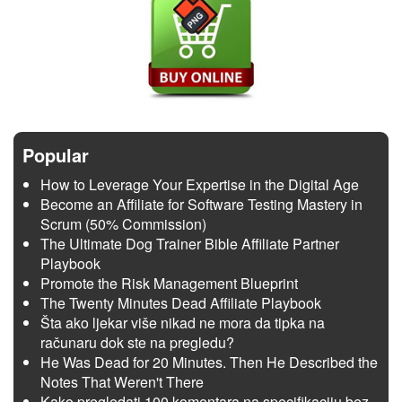
Popular
How to Leverage Your Expertise in the Digital Age
Become an Affiliate for Software Testing Mastery in
Scrum (50% Commission)
The Ultimate Dog Trainer Bible Affiliate Partner
Playbook
Promote the Risk Management Blueprint
The Twenty Minutes Dead Affiliate Playbook
Šta ako ljekar više nikad ne mora da tipka na
računaru dok ste na pregledu?
He Was Dead for 20 Minutes. Then He Described the
Notes That Weren't There
Kako pregledati 100 komentara na specifikaciju bez