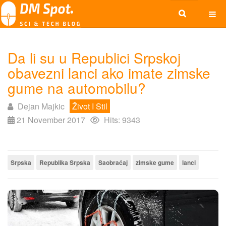
Da li su u Republici Srpskoj
obavezni lanci ako imate zimske
gume na automobilu?
Dejan Majkic
Život I Stil
21 November 2017
Hits: 9343
Srpska
Republika Srpska
Saobraćaj
zimske gume
lanci