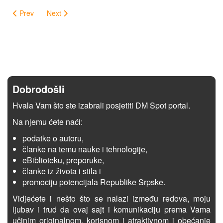
Prev
Next
Dobrodošli
Hvala Vam što ste izabrali posjetiti DM Spot portal.
Na njemu ćete naći:
podatke o autoru,
članke na temu nauke i tehnologije,
eBiblioteku, preporuke,
članke iz života i stila i
promociju potencijala Republike Srpske.
Vidjećete i nešto što se nalazi između redova, moju
ljubav i trud da ovaj sajt i komunikaciju prema Vama
učinim originalnom, korisnom i atraktivnom i obećanje