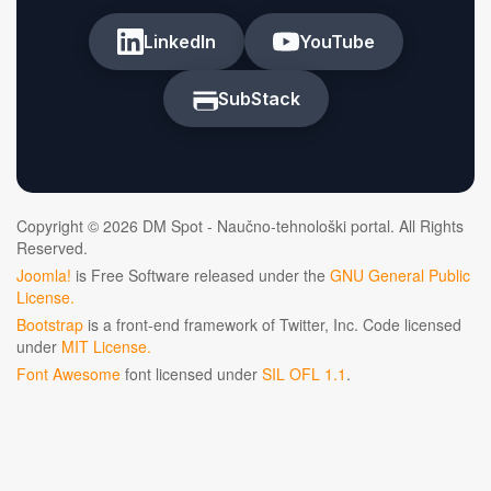
LinkedIn
YouTube
SubStack
Copyright © 2026 DM Spot - Naučno-tehnološki portal. All Rights
Reserved.
Joomla!
is Free Software released under the
GNU General Public
License.
Bootstrap
is a front-end framework of Twitter, Inc. Code licensed
under
MIT License.
Font Awesome
font licensed under
SIL OFL 1.1
.