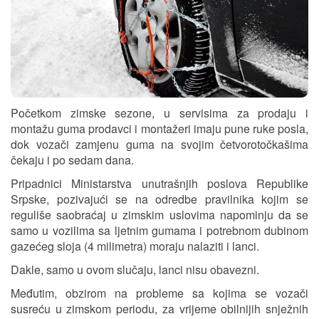
Početkom zimske sezone, u servisima za prodaju i
montažu guma prodavci i montažeri imaju pune ruke posla,
dok vozači zamjenu guma na svojim četvorotočkašima
čekaju i po sedam dana.
Pripadnici Ministarstva unutrašnjih poslova Republike
Srpske, pozivajući se na odredbe pravilnika kojim se
reguliše saobraćaj u zimskim uslovima napominju da se
samo u vozilima sa ljetnim gumama i potrebnom dubinom
gazećeg sloja (4 milimetra) moraju nalaziti i lanci.
Dakle, samo u ovom slučaju, lanci nisu obavezni.
Međutim, obzirom na probleme sa kojima se vozači
susreću u zimskom periodu, za vrijeme obilnijih snježnih