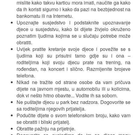
mislite kako takvu karticu mora imati, naučite ga kako
da ih koristi sigurno i kako da pazi na bezbjednost na
bankomatu ili na Internetu.
Upoznajte susjedstvo i podstaknite upoznavanje
djece u susjedstvu, kako bi dijete živjelo okruženo
poznatim ljudima kojima se u slučaju potrebe može
obratiti.
Uvijek pratite kretanje svoje djece i povežite se s
ljudima koji su prisutni tamo gdje su i ona –
roditeljima koji svoju djecu prate na trening, na
rođendan, na koncert i slično. Razmijenite brojeve
telefona.
Nikad ne tražite od strane osobe da vam pričuva
dijete na javnom mjestu, u automobilu ili u kolicima,
dok vi nešto hitno obavite... Vodite ih sa sobom.
Ne puštajte djecu u park bez nadzora. Dogovorite se
sa roditeljima njegovih prijatelja.
Podučite dijete o svom telefonskom broju, kako vam
se obratiti i bliski prijatelj.
Obratite pažnju na prijetnje.