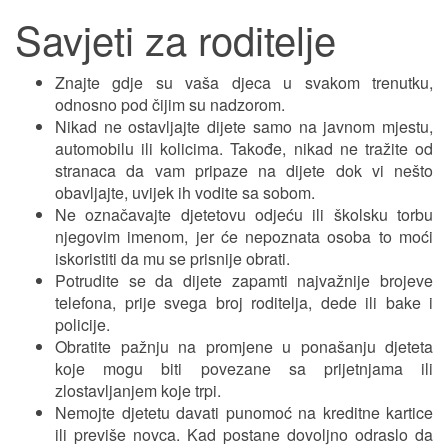
Savjeti za roditelje
Znajte gdje su vaša djeca u svakom trenutku,
odnosno pod čijim su nadzorom.
Nikad ne ostavljajte dijete samo na javnom mjestu,
automobilu ili kolicima. Takođe, nikad ne tražite od
stranaca da vam pripaze na dijete dok vi nešto
obavljajte, uvijek ih vodite sa sobom.
Ne označavajte djetetovu odjeću ili školsku torbu
njegovim imenom, jer će nepoznata osoba to moći
iskoristiti da mu se prisnije obrati.
Potrudite se da dijete zapamti najvažnije brojeve
telefona, prije svega broj roditelja, dede ili bake i
policije.
Obratite pažnju na promjene u ponašanju djeteta
koje mogu biti povezane sa prijetnjama ili
zlostavljanjem koje trpi.
Nemojte djetetu davati punomoć na kreditne kartice
ili previše novca. Kad postane dovoljno odraslo da