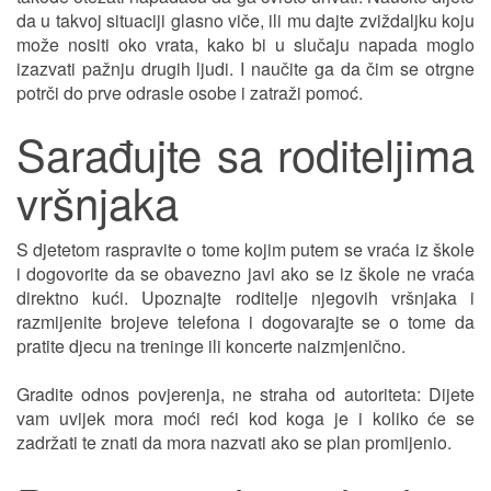
da u takvoj situaciji glasno viče, ili mu dajte zviždaljku koju
može nositi oko vrata, kako bi u slučaju napada moglo
izazvati pažnju drugih ljudi. I naučite ga da čim se otrgne
potrči do prve odrasle osobe i zatraži pomoć.
Sarađujte sa roditeljima
vršnjaka
S djetetom raspravite o tome kojim putem se vraća iz škole
i dogovorite da se obavezno javi ako se iz škole ne vraća
direktno kući. Upoznajte roditelje njegovih vršnjaka i
razmijenite brojeve telefona i dogovarajte se o tome da
pratite djecu na treninge ili koncerte naizmjenično.
Gradite odnos povjerenja, ne straha od autoriteta: Dijete
vam uvijek mora moći reći kod koga je i koliko će se
zadržati te znati da mora nazvati ako se plan promijenio.