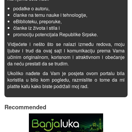
podatke o autoru,
članke na temu nauke i tehnologije,
eBiblioteku, preporuke,
članke iz života i stila i
promociju potencijala Republike Srpske.
Vidjećete i nešto što se nalazi između redova, moju
ljubav i trud da ovaj sajt i komunikaciju prema Vama
učinim originalnom, korisnom i atraktivnom i obećanje
da neću prestati da se trudim.
Ukoliko nađete da Vam je posjeta ovom portalu bila
koristila u bilo kom pogledu, razmislite o tome da mi
platite kafu kako biste podržali moj rad.
Recommended