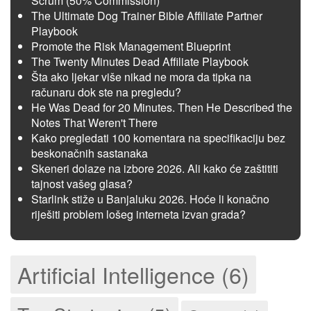
Scrum (50% Commission)
The Ultimate Dog Trainer Bible Affiliate Partner
Playbook
Promote the Risk Management Blueprint
The Twenty Minutes Dead Affiliate Playbook
Šta ako ljekar više nikad ne mora da tipka na
računaru dok ste na pregledu?
He Was Dead for 20 Minutes. Then He Described the
Notes That Weren't There
Kako pregledati 100 komentara na specifikaciju bez
beskonačnih sastanaka
Skeneri dolaze na izbore 2026. Ali kako će zaštititi
tajnost vašeg glasa?
Starlink stiže u Banjaluku 2026. Hoće li konačno
riješiti problem lošeg interneta izvan grada?
Artificial Intelligence (6)