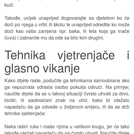
kući.
Takođe, uvijek unaprijed dogovarajte sa djetetom ko će
doći po njega u vrtić ili školu te unaprijed odredite ko može
doći kao vaša zamjena npr. baka, ili teta koja ga inače
čuva) i zabranite mu da ode sa bilo kim drugim.
Tehnika vjetrenjače i
glasno vikanje
Kako dijete raste, podučite ga tehnikama samoobrane ako
ga nepoznata odrasla osoba pokuša odvući. Na primjer,
naučite dijete da se u takvoj situaciji čvrsto uhvati za drvo,
bicikl, ili saobraćani znak na ulici, kako bi otežalo
napadaču da ga odvede u željenom smjeru, ili da se drži
tehnike vjetrenjače:
Neka raširi ruke i maše njima u velikom krugu, jer će tako
takođe otežati napadaču da ga čvrsto uhvati. Naučite dijete