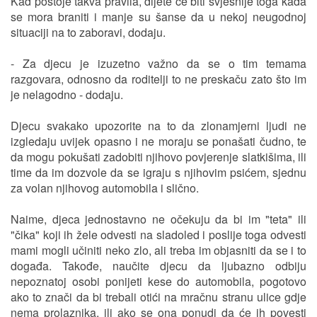
Kad postoje takva pravila, dijete će biti svjesnije toga kada
se mora braniti i manje su šanse da u nekoj neugodnoj
situaciji na to zaboravi, dodaju.
- Za djecu je izuzetno važno da se o tim temama
razgovara, odnosno da roditelji to ne preskaču zato što im
je nelagodno - dodaju.
Djecu svakako upozorite na to da zlonamjerni ljudi ne
izgledaju uvijek opasno i ne moraju se ponašati čudno, te
da mogu pokušati zadobiti njihovo povjerenje slatkišima, ili
time da im dozvole da se igraju s njihovim psićem, sjednu
za volan njihovog automobila i slično.
Naime, djeca jednostavno ne očekuju da bi im "teta" ili
"čika" koji ih žele odvesti na sladoled i poslije toga odvesti
mami mogli učiniti neko zlo, ali treba im objasniti da se i to
događa. Takođe, naučite djecu da ljubazno odbiju
nepoznatoj osobi ponijeti kese do automobila, pogotovo
ako to znači da bi trebali otići na mračnu stranu ulice gdje
nema prolaznika, ili ako se ona ponudi da će ih povesti