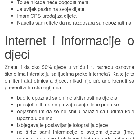
To se nikada neće dogoditi meni.
Ja uvijek pazim na svoje dijete.
Imam GPS uređaj za dijete.
Naučila sam dijete da ne razgovara sa nepoznatima.
Internet i informacije o
djeci
Znate li da oko 50% djece u vrtiću i 1. razredu osnovne
škole ima interakciju sa ljudima preko interneta? Kako je to
omiljeni alat otmičara djece, nikad nije prerano krenuti sa
preventivnim strategijama:
budite upoznati sa online aktivnostima djeteta
podsjetite ih da ne pružaju svoje lične podatke
objasnite im da se ne smiju nalaziti sa ljudima koje
upoznaju online
izbjegavajte postavljanje fotografija djece
ne širite sami informacije o svojem djetetu (ime,
adresu, radionice i aktivnosti koje pohađa, vrijeme i