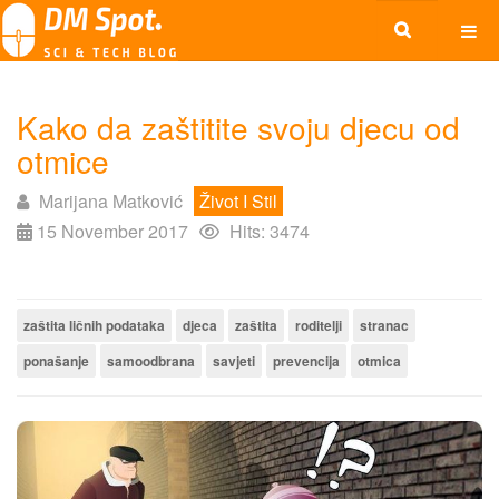
Kako da zaštitite svoju djecu od
otmice
Marijana Matković
Život I Stil
15 November 2017
Hits: 3474
zaštita ličnih podataka
djeca
zaštita
roditelji
stranac
ponašanje
samoodbrana
savjeti
prevencija
otmica