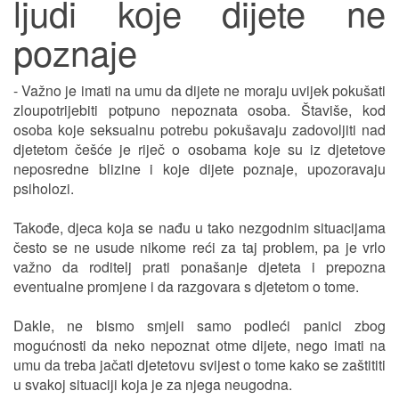
ljudi koje dijete ne
poznaje
- Važno je imati na umu da dijete ne moraju uvijek pokušati
zloupotrijebiti potpuno nepoznata osoba. Štaviše, kod
osoba koje seksualnu potrebu pokušavaju zadovoljiti nad
djetetom češće je riječ o osobama koje su iz djetetove
neposredne blizine i koje dijete poznaje, upozoravaju
psiholozi.
Takođe, djeca koja se nađu u tako nezgodnim situacijama
često se ne usude nikome reći za taj problem, pa je vrlo
važno da roditelj prati ponašanje djeteta i prepozna
eventualne promjene i da razgovara s djetetom o tome.
Dakle, ne bismo smjeli samo podleći panici zbog
mogućnosti da neko nepoznat otme dijete, nego imati na
umu da treba jačati djetetovu svijest o tome kako se zaštititi
u svakoj situaciji koja je za njega neugodna.