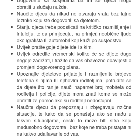
Dogovorite sa susjedima da im se djeca mogu
obratiti u slučaju nužde.
Naučite djecu da nikad ne otvaraju vrata bez tajne
lozinke koju ste dogovorili sa djetetom.
Stariju djeca treba podsticati na kritičko razmišljanje i
intuiciju, te da primjećuju, na primjer, neobične ljude
oko igrališta ili automobil koji kruži po susjedstvu.
Uvijek pratite gdje dijete ide i s kim.
Uvijek odredite vremenski koliko će se dijete dugo
negdje zadržati, i tražite da vas obavezno obavijesti o
promjeni dogovorenog plana.
Upoznajte djetetove prijatelje i razmijenite brojeve
telefona s njima ili njihovim roditeljima, potrudite se
da dijete što ranije nauči napamet broj mobitela od
roditelja i policije, dijete mora znati kome se može
obratiti za pomoć ako su roditelji nedostupni.
Naučite djecu da prepoznaju i izbjegavaju rizične
situacije, te kako da se ponašaju ako se nađu u
takvim situacijama, često to može biti šifra koju
međusobno dogovorite i bez koje ne treba pristajati ni
na kakvo udaljavanje od vas.