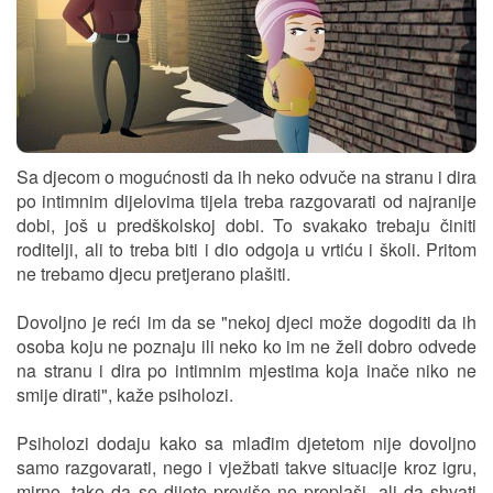
Sa djecom o mogućnosti da ih neko odvuče na stranu i dira
po intimnim dijelovima tijela treba razgovarati od najranije
dobi, još u predškolskoj dobi. To svakako trebaju činiti
roditelji, ali to treba biti i dio odgoja u vrtiću i školi. Pritom
ne trebamo djecu pretjerano plašiti.
Dovoljno je reći im da se "nekoj djeci može dogoditi da ih
osoba koju ne poznaju ili neko ko im ne želi dobro odvede
na stranu i dira po intimnim mjestima koja inače niko ne
smije dirati", kaže psiholozi.
Psiholozi dodaju kako sa mlađim djetetom nije dovoljno
samo razgovarati, nego i vježbati takve situacije kroz igru,
mirno, tako da se dijete previše ne preplaši, ali da shvati