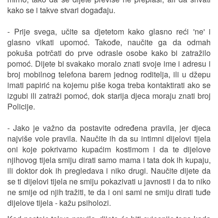
kako se i takve stvari događaju.
- Prije svega, učite sa djetetom kako glasno reći 'ne' i
glasno vikati upomoć. Takođe, naučite ga da odmah
pokuša potrčati do prve odrasle osobe kako bi zatražilo
pomoć. Dijete bi svakako moralo znati svoje ime i adresu i
broj mobilnog telefona barem jednog roditelja, ili u džepu
imati papirić na kojemu piše koga treba kontaktirati ako se
izgubi ili zatraži pomoć, dok starija djeca moraju znati broj
Policije.
- Jako je važno da postavite određena pravila, jer djeca
najviše vole pravila. Naučite ih da su intimni dijelovi tijela
oni koje pokrivamo kupaćim kostimom i da te dijelove
njihovog tijela smiju dirati samo mama i tata dok ih kupaju,
ili doktor dok ih pregledava i niko drugi. Naučite dijete da
se ti dijelovi tijela ne smiju pokazivati u javnosti i da to niko
ne smije od njih tražiti, te da i oni sami ne smiju dirati tuđe
dijelove tijela - kažu psiholozi.