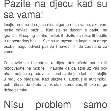
Pazite na djecu kad su
sa vama!
Imajte na umu da djeca nisu sigurna ni sa vama, ako vam
nešto odvlači pažnju! Kad ste sa djecom u parku, na
igralištu ili šoping centru, uvijek ih držite za ruku, ili budite
u neposrednoj blizini. Sve su to mjesta na kojima im druge
osobe mogu odvući pažnju i navesti ih da zaostanu za
vama.
Zaustavite se i gledajte u dijete dok pišete poruku ili
razgovarate na mobitel i naučite ga da stoji uz vas dok
birate odjeću u prodavnici, isprobavate ju u kabini ili stojite
u redu do blagajne. Kad ulazite u autobus ili automobil,
pobrinite se da dijete uvijek ulazi ispred vas, ili tako da ga
držite za ruku.
Nisu problem samo