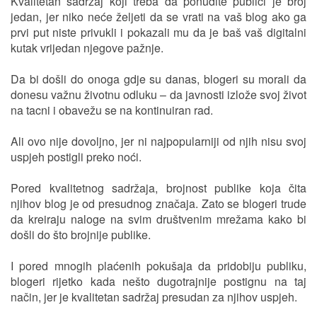
Kvalitetan sadržaj koji treba da ponudite publici je broj
jedan, jer niko neće željeti da se vrati na vaš blog ako ga
prvi put niste privukli i pokazali mu da je baš vaš digitalni
kutak vrijedan njegove pažnje.
Da bi došli do onoga gdje su danas, blogeri su morali da
donesu važnu životnu odluku – da javnosti izlože svoj život
na tacni i obavežu se na kontinuiran rad.
Ali ovo nije dovoljno, jer ni najpopularniji od njih nisu svoj
uspjeh postigli preko noći.
Pored kvalitetnog sadržaja, brojnost publike koja čita
njihov blog je od presudnog značaja. Zato se blogeri trude
da kreiraju naloge na svim društvenim mrežama kako bi
došli do što brojnije publike.
I pored mnogih plaćenih pokušaja da pridobiju publiku,
blogeri rijetko kada nešto dugotrajnije postignu na taj
način, jer je kvalitetan sadržaj presudan za njihov uspjeh.