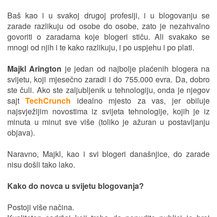
Baš kao i u svakoj drugoj profesiji, i u blogovanju se
zarade razlikuju od osobe do osobe, zato je nezahvalno
govoriti o zaradama koje blogeri stiču. Ali svakako se
mnogi od njih i te kako razlikuju, i po uspjehu i po plati.
Majkl Arington
je jedan od najbolje plaćenih blogera na
svijetu, koji mjesečno zaradi i do 755.000 evra. Da, dobro
ste čuli. Ako ste zaljubljenik u tehnologiju, onda je njegov
sajt
TechCrunch
idealno mjesto za vas, jer obiluje
najsvježijim novostima iz svijeta tehnologije, kojih je iz
minuta u minut sve više (toliko je ažuran u postavljanju
objava).
Naravno, Majkl, kao i svi blogeri današnjice, do zarade
nisu došli tako lako.
Kako do novca u svijetu blogovanja?
Postoji više načina.