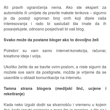
Ali pravih ograničenja nema. Ako ste ekspert za
automobile ili umijete da pravite makete tenkova – sigurno
je da postoji ogroman broj onih koji dijele vaša
interesovanja i rado bi saslušali šta imate da ih
posavjetujete, odnosno posjećivali bi vaš blog.
Svako može da postane bloger ako to dovoljno želi
Potrebni su vam samo internet-konekcija, računar,
kreativne ideje i volja.
Ukoliko želite da se bavite ovim poslom, a niste sigurni da
možete sve sami da postignete, možda je vrijeme da se
usavršite u oblasti komunikacije na internetu.
Tamna strana blogera (medijski linč, ucjene i
reketiranje)
Kada neko izgubi dodir sa stvarnošću i vremenu u kojem
živi, kada izgubi poimanje o tome što je moralno, a što ne i