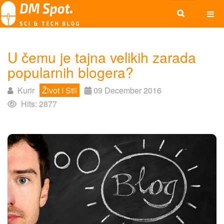
U čemu je tajna velikih zarada
popularnih blogera?
Kurir
Život I Stil
09 December 2016
Hits: 2877