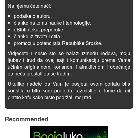
Na njemu ćete naći:
podatke o autoru,
članke na temu nauke i tehnologije,
eBiblioteku, preporuke,
članke iz života i stila i
promociju potencijala Republike Srpske.
Vidjećete i nešto što se nalazi između redova, moju
ljubav i trud da ovaj sajt i komunikaciju prema Vama
učinim originalnom, korisnom i atraktivnom i obećanje
da neću prestati da se trudim.
Ukoliko nađete da Vam je posjeta ovom portalu bila
koristila u bilo kom pogledu, razmislite o tome da mi
platite kafu kako biste podržali moj rad.
Recommended