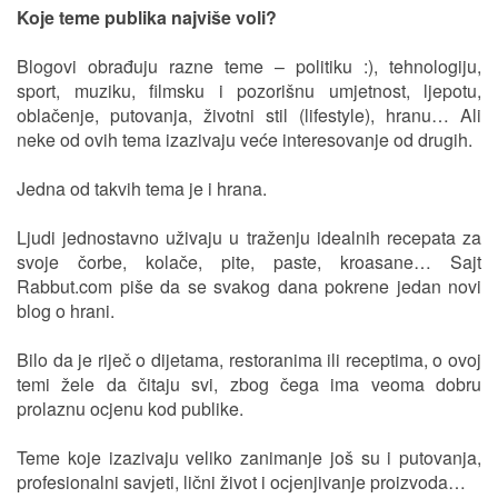
Koje teme publika najviše voli?
Blogovi obrađuju razne teme – politiku :), tehnologiju,
sport, muziku, filmsku i pozorišnu umjetnost, ljepotu,
oblačenje, putovanja, životni stil (lifestyle), hranu… Ali
neke od ovih tema izazivaju veće interesovanje od drugih.
Jedna od takvih tema je i hrana.
Ljudi jednostavno uživaju u traženju idealnih recepata za
svoje čorbe, kolače, pite, paste, kroasane… Sajt
Rabbut.com piše da se svakog dana pokrene jedan novi
blog o hrani.
Bilo da je riječ o dijetama, restoranima ili receptima, o ovoj
temi žele da čitaju svi, zbog čega ima veoma dobru
prolaznu ocjenu kod publike.
Teme koje izazivaju veliko zanimanje još su i putovanja,
profesionalni savјeti, lični život i ocјenjivanje proizvoda…