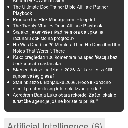
Scrum (50% Commission)
The Ultimate Dog Trainer Bible Affiliate Partner
Playbook
Promote the Risk Management Blueprint
The Twenty Minutes Dead Affiliate Playbook
Šta ako ljekar više nikad ne mora da tipka na
računaru dok ste na pregledu?
He Was Dead for 20 Minutes. Then He Described the
Notes That Weren't There
Kako pregledati 100 komentara na specifikaciju bez
beskonačnih sastanaka
Skeneri dolaze na izbore 2026. Ali kako će zaštititi
tajnost vašeg glasa?
Starlink stiže u Banjaluku 2026. Hoće li konačno
riješiti problem lošeg interneta izvan grada?
Aerodrom Banja Luka obara rekorde. Zašto lokalne
turističke agencije još ne koriste tu priliku?
Artificial Intelligence (6)