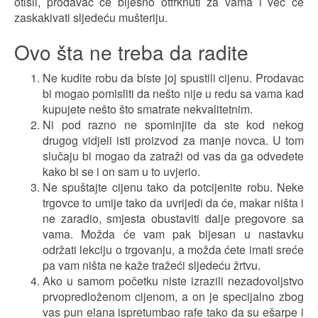
otišli, prodavac će bijesno otfrknuti za vama i već će
zaskakivati sljedeću mušteriju.
Ovo šta ne treba da radite
Ne kudite robu da biste joj spustili cijenu. Prodavac
bi mogao pomisliti da nešto nije u redu sa vama kad
kupujete nešto što smatrate nekvalitetnim.
Ni pod razno ne spominjite da ste kod nekog
drugog vidjeli isti proizvod za manje novca. U tom
slučaju bi mogao da zatraži od vas da ga odvedete
kako bi se i on sam u to uvjerio.
Ne spuštajte cijenu tako da potcijenite robu. Neke
trgovce to umije tako da uvrijedi da će, makar ništa i
ne zaradio, smjesta obustaviti dalje pregovore sa
vama. Možda će vam pak bijesan u nastavku
održati lekciju o trgovanju, a možda ćete imati sreće
pa vam ništa ne kaže tražeći sljedeću žrtvu.
Ako u samom početku niste izrazili nezadovoljstvo
prvopredloženom cijenom, a on je specijalno zbog
vas pun elana ispretumbao rafe tako da su ešarpe i