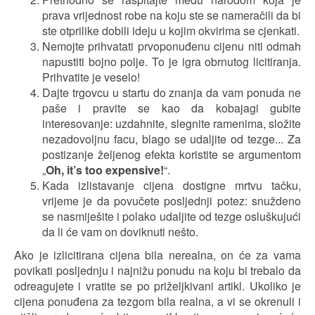
prava vrijednost robe na koju ste se nameračili da bi
ste otprilike dobili ideju u kojim okvirima se cjenkati.
Nemojte prihvatati prvoponuđenu cijenu niti odmah
napustiti bojno polje. To je igra obrnutog licitiranja.
Prihvatite je veselo!
Dajte trgovcu u startu do znanja da vam ponuda ne
paše i pravite se kao da kobajagi gubite
interesovanje: uzdahnite, slegnite ramenima, složite
nezadovoljnu facu, blago se udaljite od tezge... Za
postizanje željenog efekta koristite se argumentom
„
Oh, it’s too expensive!
“.
Kada izlistavanje cijena dostigne mrtvu tačku,
vrijeme je da povučete posljednji potez: snuždeno
se nasmiješite i polako udaljite od tezge osluškujući
da li će vam on doviknuti nešto.
Ako je izlicitirana cijena bila nerealna, on će za vama
povikati posljednju i najnižu ponudu na koju bi trebalo da
odreagujete i vratite se po priželjkivani artikl. Ukoliko je
cijena ponuđena za tezgom bila realna, a vi se okrenuli i