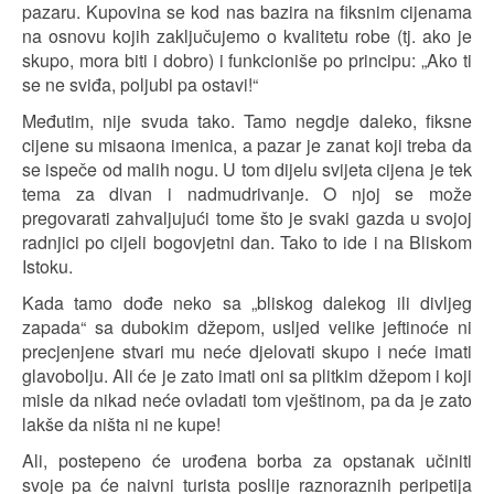
pazaru. Kupovina se kod nas bazira na fiksnim cijenama
na osnovu kojih zaključujemo o kvalitetu robe (tj. ako je
skupo, mora biti i dobro) i funkcioniše po principu: „Ako ti
se ne sviđa, poljubi pa ostavi!“
Međutim, nije svuda tako. Tamo negdje daleko, fiksne
cijene su misaona imenica, a pazar je zanat koji treba da
se ispeče od malih nogu. U tom dijelu svijeta cijena je tek
tema za divan i nadmudrivanje. O njoj se može
pregovarati zahvaljujući tome što je svaki gazda u svojoj
radnjici po cijeli bogovjetni dan. Tako to ide i na Bliskom
Istoku.
Kada tamo dođe neko sa „bliskog dalekog ili divljeg
zapada“ sa dubokim džepom, usljed velike jeftinoće ni
precjenjene stvari mu neće djelovati skupo i neće imati
glavobolju. Ali će je zato imati oni sa plitkim džepom i koji
misle da nikad neće ovladati tom vještinom, pa da je zato
lakše da ništa ni ne kupe!
Ali, postepeno će urođena borba za opstanak učiniti
svoje pa će naivni turista poslije raznoraznih peripetija