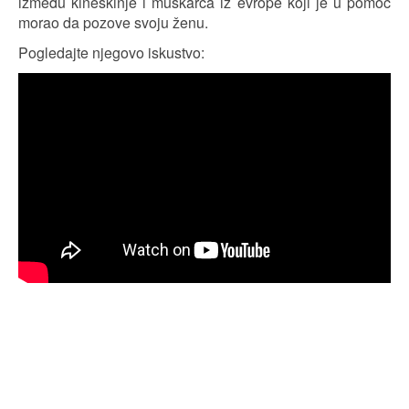
između kineskinje i muškarca iz evrope koji je u pomoć
morao da pozove svoju ženu.
Pogledajte njegovo iskustvo: