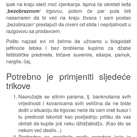
ipak na kraju steći moć cjenkanja. Isprva će okretati leđa
„
bezobraznom
“ trgovcu, potom će par puta biti
nasamaren da bi već na kraju živaca i sam postao
„bezobrazan“ prestajući da crveni od stida i neprijatnosti u
razgovoru sa prodavcem.
Pošto najzad svi mi želimo da uživamo u blagodati
jeftinoće Istoka i bez broblema kupimo za džabe
fetišističke predmete, tričave suvenire, ešarpe, pamuk,
nargile, čaj,
Potrebno je primjeniti sljedeće
trikove
Naoružajte se sitnim parama, tj. banknotama svih
vrijednosti i kovanicama svih veličina da ne biste
došli u situaciju da trgovac neće da vam vrati kusur i
tu prednost iskoristi kao posljednju priliku da vas
obrlati da kupite još neku džidžabidžu. (Kao što se
nekom već desilo...)
Prethodno se raspitajte među narodom koja je