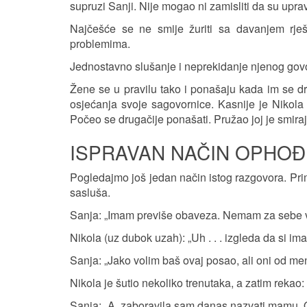
supruzi Sanji. Nije mogao ni zamisliti da su upravo
Najčešće se ne smije žuriti sa davanjem rješ
problemima.
Jednostavno slušanje i neprekidanje njenog govo
Žene se u pravilu tako i ponašaju kada im se dru
osjećanja svoje sagovornice. Kasnije je Nikola 
Počeo se drugačije ponašati. Pružao joj je smiraj 
ISPRAVAN NAČIN OPHOĐ
Pogledajmo još jedan način istog razgovora. Prim
sasluša.
Sanja: „Imam previše obaveza. Nemam za sebe v
Nikola (uz dubok uzah): „Uh . . . izgleda da si im
Sanja: „Jako volim baš ovaj posao, ali oni od me
Nikola je šutio nekoliko trenutaka, a zatim rekao: "D
Sanja: „A, zaboravila sam danas nazvati mamu. 