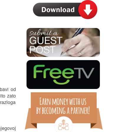
ubavi od
ito zato
 razloga
njegovoj