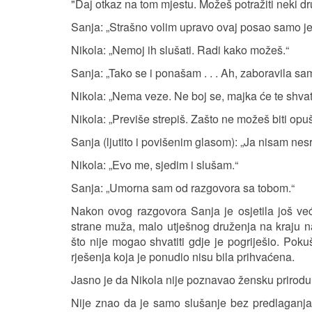
"Daj otkaz na tom mjestu. Možeš potražiti neki dr
Sanja: „Strašno volim upravo ovaj posao samo je
Nikola: „Nemoj ih slušati. Radi kako možeš.“
Sanja: „Tako se i ponašam . . . Ah, zaboravila s
Nikola: „Nema veze. Ne boj se, majka će te shvati
Nikola: „Previše strepiš. Zašto ne možeš biti opuš
Sanja (ljutito i povišenim glasom): „Ja nisam nes
Nikola: „Evo me, sjedim i slušam.“
Sanja: „Umorna sam od razgovora sa tobom.“
Nakon ovog razgovora Sanja je osjetila još ve
strane muža, malo utješnog druženja na kraju na
što nije mogao shvatiti gdje je pogriješio. Poku
rješenja koja je ponudio nisu bila prihvaćena.
Jasno je da Nikola nije poznavao žensku prirodu
Nije znao da je samo slušanje bez predlaganja 