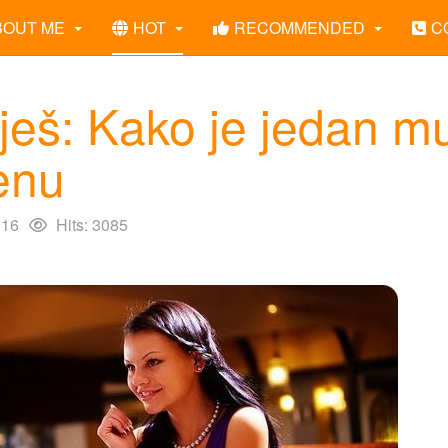
BOUT ME
HOT
RECOMMENDED
C
ješ: Kako je jedan m
ženu
016
Hits: 3085