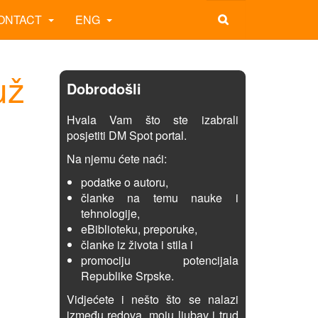
ONTACT
ENG
už
Dobrodošli
Hvala Vam što ste izabrali
posjetiti DM Spot portal.
Na njemu ćete naći:
podatke o autoru,
članke na temu nauke i
tehnologije,
eBiblioteku, preporuke,
članke iz života i stila i
promociju potencijala
Republike Srpske.
Vidjećete i nešto što se nalazi
između redova, moju ljubav i trud