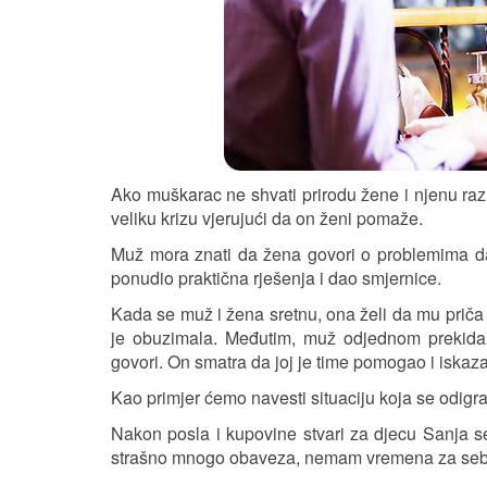
Ako muškarac ne shvati prirodu žene i njenu razli
veliku krizu vjerujući da on ženi pomaže.
Muž mora znati da žena govori o problemima da b
ponudio praktična rješenja i dao smjernice.
Kada se muž i žena sretnu, ona želi da mu priča 
je obuzimala. Međutim, muž odjednom prekida 
govori. On smatra da joj je time pomogao i iskaz
Kao primjer ćemo navesti situaciju koja se odig
Nakon posla i kupovine stvari za djecu Sanja se
strašno mnogo obaveza, nemam vremena za sebe 