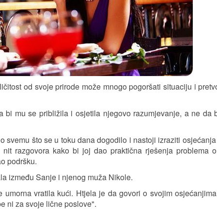
čitost od svoje prirode može mnogo pogoršati situaciju i pretvor
i mu se približila i osjetila njegovo razumjevanje, a ne da b
o svemu što se u toku dana dogodilo i nastoji izraziti osjećanja
nit razgovora kako bi joj dao praktična rješenja problema o
ao podršku.
rala između Sanje i njenog muža Nikole.
 umorna vratila kući. Htjela je da govori o svojim osjećanjim
ni za svoje lične poslove".