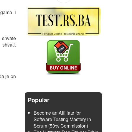
igama i
a shvate
 shvati.
da je on
Popular
Become an Affiliate for
Software Testing Mastery in
Scrum (50% Commission)