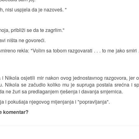
Ah, nisi uspjela da je nazoveš. "
oja, približi se da te zagrlim."
avi ništa ne govoreći.
reno rekla: "Volim sa tobom razgovarati . . . to me jako smiri . 
 i Nikola osjetili mir nakon ovog jednostavnog razgovora, jer 
. Nikola se začudio koliko mu je supruga postala srećna i s
 da ne žuri sa predlaganjem rješenja i davanja smjernica.
nja i pokušaja njegovog mijenjanja i "popravljanja".
te komentar?