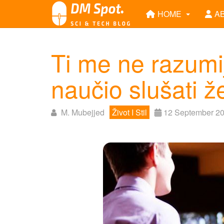
HOME
A
Ti me ne razumi
naučio slušati 
M. Mubejjed
Život I Stil
12 September 2