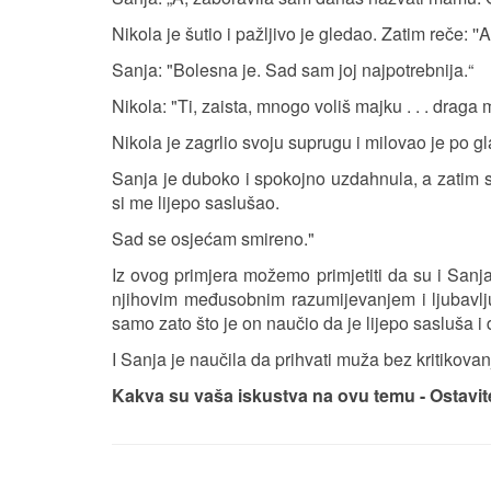
Nikola je šutio i pažljivo je gledao. Zatim reče: ''
Sanja: "Bolesna je. Sad sam joj najpotrebnija.“
Nikola: "Ti, zaista, mnogo voliš majku . . . draga m
Nikola je zagrlio svoju suprugu i milovao je po gl
Sanja je duboko i spokojno uzdahnula, a zatim smi
si me lijepo saslušao.
Sad se osjećam smireno."
Iz ovog primjera možemo primjetiti da su i Sanja
njihovim međusobnim razumijevanjem i ljubavlju
samo zato što je on naučio da je lijepo sasluša i
I Sanja je naučila da prihvati muža bez kritikova
Kakva su vaša iskustva na ovu temu - Ostavi