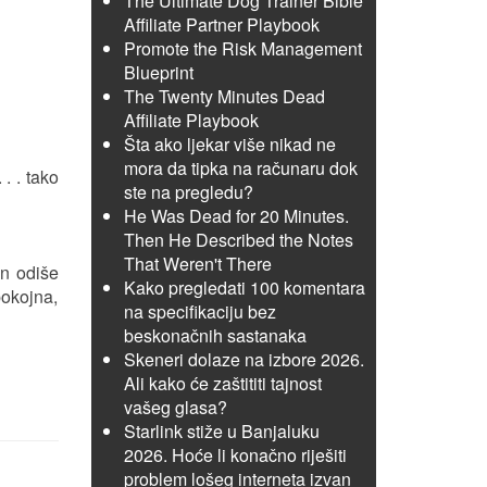
The Ultimate Dog Trainer Bible
Affiliate Partner Playbook
Promote the Risk Management
Blueprint
The Twenty Minutes Dead
Affiliate Playbook
Šta ako ljekar više nikad ne
mora da tipka na računaru dok
. . tako
ste na pregledu?
He Was Dead for 20 Minutes.
Then He Described the Notes
That Weren't There
on odiše
Kako pregledati 100 komentara
pokojna,
na specifikaciju bez
beskonačnih sastanaka
Skeneri dolaze na izbore 2026.
Ali kako će zaštititi tajnost
vašeg glasa?
Starlink stiže u Banjaluku
2026. Hoće li konačno riješiti
problem lošeg interneta izvan