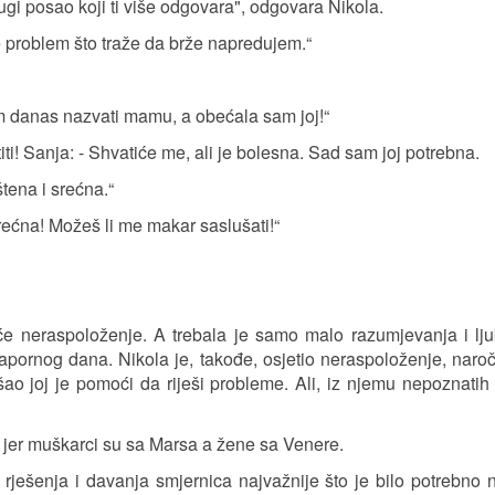
ugi posao koji ti više odgovara", odgovara Nikola.
 problem što traže da brže napredujem.“
am danas nazvati mamu, a obećala sam joj!“
ti! Sanja: - Shvatiće me, ali je bolesna. Sad sam joj potrebna.
tena i srećna.“
rećna! Možeš li me makar saslušati!“
će neraspoloženje. A trebala je samo malo razumjevanja i lj
pornog dana. Nikola je, takođe, osjetio neraspoloženje, naroč
šao joj je pomoći da riješi probleme. Ali, iz njemu nepoznatih
 jer muškarci su sa Marsa a žene sa Venere.
rješenja i davanja smjernica najvažnije što je bilo potrebno 