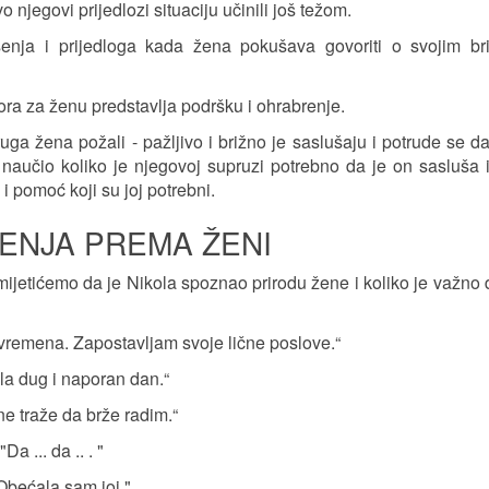
 njegovi prijedlozi situaciju učinili još težom.
enja i prijedloga kada žena pokušava govoriti o svojim br
ra za ženu predstavlja podršku i ohrabrenje.
ga žena požali - pažljivo i brižno je saslušaju i potrude se d
naučio koliko je njegovoj supruzi potrebno da je on sasluša i
i pomoć koji su joj potrebni.
ENJA PREMA ŽENI
ijetićemo da je Nikola spoznao prirodu žene i koliko je važno 
remena. Zapostavljam svoje lične poslove.“
ala dug i naporan dan.“
ne traže da brže radim.“
a ... da .. . "
Obećala sam joj."