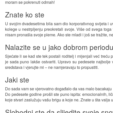
moram se pokrenuti odmah!
Znate ko ste
U svojim dvadesetima bila sam dio korporativnog svijeta i uv
kolege u nestrpljenju preokretali svoje. Više od svega toga 
nisam pronašla svoje pleme. Ako ste mladi i još se tražite, ne 
Nalazite se u jako dobrom period
Sjećate li se kad ste tek postali roditelj i mijenjali već tr
je sada puno lakše ostvariti. Upravo su pedesete najbolje 
sredstava i vjerujte mi – ne namjeravaju to propustiti.
Jaki ste
Do sada vam se vjerovatno događalo da vas malo bacakaju uokol
Do pedesete godine prošli ste puno ispita: emocionalnih, ličn
koje stvari zaslužuju vašu brigu a koje ne. Znate u šta valja u
Slobodni ste da slijedite svoje sn