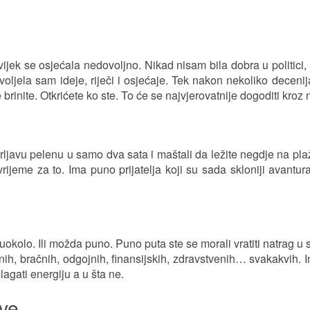
ijek se osjećala nedovoljno. Nikad nisam bila dobra u politici, 
voljela sam ideje, riječi i osjećaje. Tek nakon nekoliko decen
brinite. Otkrićete ko ste. To će se najvjerovatnije dogoditi kroz n
u
eću prljavu pelenu u samo dva sata i maštali da ležite negdje na 
vrijeme za to. Ima puno prijatelja koji su sada skloniji avant
o. Ili možda puno. Puno puta ste se morali vratiti natrag u sedl
ih, bračnih, odgojnih, finansijskih, zdravstvenih… svakakvih. Im
lagati energiju a u šta ne.
ove