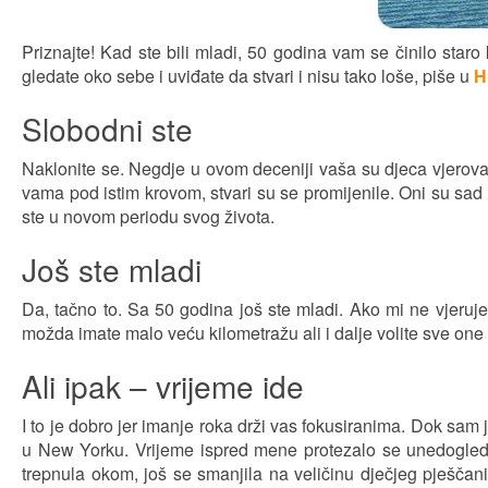
Priznajte! Kad ste bili mladi, 50 godina vam se činilo staro k
gledate oko sebe i uviđate da stvari i nisu tako loše, piše u
H
Slobodni ste
Naklonite se. Negdje u ovom deceniji vaša su djeca vjerovatn
vama pod istim krovom, stvari su se promijenile. Oni su sad 
ste u novom periodu svog života.
Još ste mladi
Da, tačno to. Sa 50 godina još ste mladi. Ako mi ne vjerujet
možda imate malo veću kilometražu ali i dalje volite sve one st
Ali ipak – vrijeme ide
I to je dobro jer imanje roka drži vas fokusiranima. Dok sam 
u New Yorku. Vrijeme ispred mene protezalo se unedogled p
trepnula okom, još se smanjila na veličinu dječjeg pješčanik