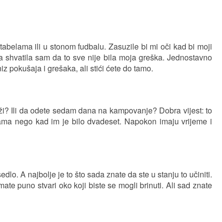
tabelama ili u stonom fudbalu. Zasuzile bi mi oči kad bi moji
ija shvatila sam da to sve nije bila moja greška. Jednostavno
iz pokušaja i grešaka, ali stići ćete do tamo.
plaži? Ili da odete sedam dana na kampovanje? Dobra vijest: to
urama nego kad im je bilo dvadeset. Napokon imaju vrijeme i
o. A najbolje je to što sada znate da ste u stanju to učiniti.
ate puno stvari oko koji biste se mogli brinuti. Ali sad znate