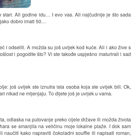
ko stari. Ali godine idu… I evo vas. Ali najčudnije je što sada
 jako dobro imati 50…
 i odselili. A možda su još uvijek kod kuće. Ali i ako žive s
šlost i pogodite što? Vi ste takođe uspješno maturirali i sad
: još uvijek ste iznutra ista osoba koja ste uvijek bili. Ok,
ari nikad ne mijenjaju. To dijete još je uvijek u vama.
eta, odlaska na putovanje preko cijele države ili možda života
hara se smanjila na veličinu moje lokalne plaže. I dok sam
 naučiti kako napraviti čokoladni souffle ili napisati roman,