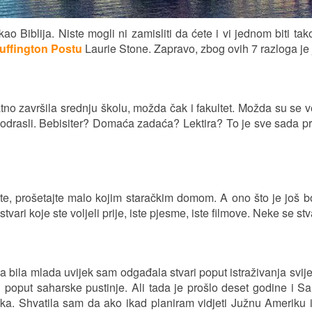
ao Biblija. Niste mogli ni zamisliti da ćete i vi jednom biti ta
uffington Postu
Laurie Stone. Zapravo, zbog ovih 7 razloga je
o završila srednju školu, možda čak i fakultet. Možda su se već
odrasli. Bebisiter? Domaća zadaća? Lektira? To je sve sada pro
e, prošetajte malo kojim staračkim domom. A ono što je još bolje
vari koje ste voljeli prije, iste pjesme, iste filmove. Neke se stv
ja bila mlada uvijek sam odgađala stvari poput istraživanja svij
oput saharske pustinje. Ali tada je prošlo deset godine i Sa
a. Shvatila sam da ako ikad planiram vidjeti Južnu Ameriku ili