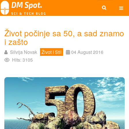
Život počinje sa 50, a sad znamo
i zašto
Silvija Novak
Život I Stil
04 August 2016
Hits: 3105