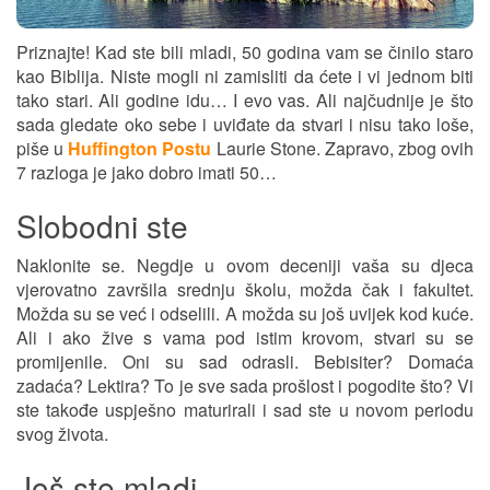
Priznajte! Kad ste bili mladi, 50 godina vam se činilo staro
kao Biblija. Niste mogli ni zamisliti da ćete i vi jednom biti
tako stari. Ali godine idu… I evo vas. Ali najčudnije je što
sada gledate oko sebe i uviđate da stvari i nisu tako loše,
piše u
Huffington Postu
Laurie Stone. Zapravo, zbog ovih
7 razloga je jako dobro imati 50…
Slobodni ste
Naklonite se. Negdje u ovom deceniji vaša su djeca
vjerovatno završila srednju školu, možda čak i fakultet.
Možda su se već i odselili. A možda su još uvijek kod kuće.
Ali i ako žive s vama pod istim krovom, stvari su se
promijenile. Oni su sad odrasli. Bebisiter? Domaća
zadaća? Lektira? To je sve sada prošlost i pogodite što? Vi
ste takođe uspješno maturirali i sad ste u novom periodu
svog života.
Još ste mladi