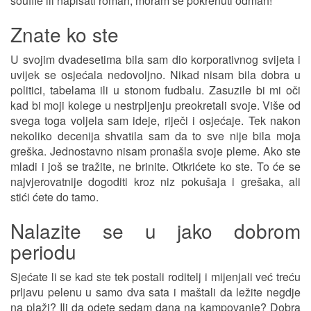
souffle ili napisati roman, moram se pokrenuti odmah!
Znate ko ste
U svojim dvadesetima bila sam dio korporativnog svijeta i
uvijek se osjećala nedovoljno. Nikad nisam bila dobra u
politici, tabelama ili u stonom fudbalu. Zasuzile bi mi oči
kad bi moji kolege u nestrpljenju preokretali svoje. Više od
svega toga voljela sam ideje, riječi i osjećaje. Tek nakon
nekoliko decenija shvatila sam da to sve nije bila moja
greška. Jednostavno nisam pronašla svoje pleme. Ako ste
mladi i još se tražite, ne brinite. Otkrićete ko ste. To će se
najvjerovatnije dogoditi kroz niz pokušaja i grešaka, ali
stići ćete do tamo.
Nalazite se u jako dobrom
periodu
Sjećate li se kad ste tek postali roditelj i mijenjali već treću
prljavu pelenu u samo dva sata i maštali da ležite negdje
na plaži? Ili da odete sedam dana na kampovanje? Dobra