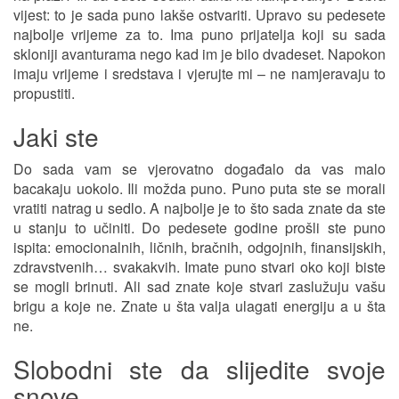
vijest: to je sada puno lakše ostvariti. Upravo su pedesete
najbolje vrijeme za to. Ima puno prijatelja koji su sada
skloniji avanturama nego kad im je bilo dvadeset. Napokon
imaju vrijeme i sredstava i vjerujte mi – ne namjeravaju to
propustiti.
Jaki ste
Do sada vam se vjerovatno događalo da vas malo
bacakaju uokolo. Ili možda puno. Puno puta ste se morali
vratiti natrag u sedlo. A najbolje je to što sada znate da ste
u stanju to učiniti. Do pedesete godine prošli ste puno
ispita: emocionalnih, ličnih, bračnih, odgojnih, finansijskih,
zdravstvenih… svakakvih. Imate puno stvari oko koji biste
se mogli brinuti. Ali sad znate koje stvari zaslužuju vašu
brigu a koje ne. Znate u šta valja ulagati energiju a u šta
ne.
Slobodni ste da slijedite svoje
snove