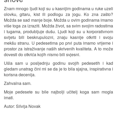
Znam mnogo ljudi koji su u kasnijim godinama u ruke uzeli
olovku, gitaru, kist ili podlogu za jogu. Ko zna zašto?
Možda se sad manje boje. Možda u ovim godinama imamo
više toga za izraziti. Možda život, sa svim svojim radostima
i tugama, produbljuje dušu. Ljudi koji su u korporativnom
svijetu bili beskrupulozni, znaju kasnije otkriti i svoju
mekšu stranu. U pedesetima po prvi puta imamo vrijeme i
prostor za istraživanje naših skrivenih kvaliteta. A to može
dovesti do otkrića kojih nismo bili svjesni.
Ušla sam u posljednju godinu svojih pedesetih i kad
gledam unatrag čini mi se da je to bila sjajna, inspirativna i
korisna decenija.
Zahvalna sam.
Moje pedesete su bile najbolji učitelj koga sam mogla
imati.
Autor: Silvija Novak