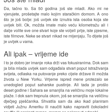
Da, tačno to. Sa 50 godina još ste mladi. Ako mi ne
vjerujete, prošetajte malo kojim staračkim domom. A ono
što je još bolje: još uvijek ste iznutra ista osoba koja ste
uvijek bili. Ok, možda imate malo veću kilometražu ali i
dalje volite sve one stvari koje ste voljeli prije, iste pjesme,
iste filmove. Neke se stvari nikad ne mijenjaju. To dijete još
je uvijek u vama.
Ali ipak – vrijeme ide
I to je dobro jer imanje roka drži vas fokusiranima. Dok sam
ja bila mlada uvijek sam odgađala stvari poput istraživanja
svijeta, odlaska na putovanje preko cijele države ili možda
života u New Yorku. Vrijeme ispred mene protezalo se
unedogled poput saharske pustinje. Ali tada je prošlo
deset godine i Sahara se smanjila na veličinu moje lokalne
plaže. I dok sam trepnula okom, još se smanjila na veličinu
dječjeg pješčanika. Shvatila sam da ako ikad planiram
vidjeti Južnu Ameriku ili naučiti kako napraviti čokoladni