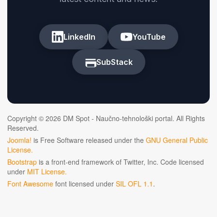
LinkedIn
YouTube
SubStack
Copyright © 2026 DM Spot - Naučno-tehnološki portal. All Rights
Reserved.
Joomla!
is Free Software released under the
GNU General Public
License.
Bootstrap
is a front-end framework of Twitter, Inc. Code licensed
under
MIT License.
Font Awesome
font licensed under
SIL OFL 1.1
.