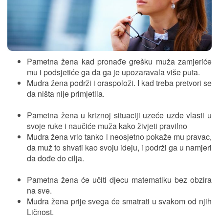
Pametna žena kad pronađe grešku muža zamjeriće
mu i podsjetiće ga da ga je upozaravala više puta.
Mudra žena podrži i oraspoloži. I kad treba pretvori se
da ništa nije primjetila.
Pametna žena u kriznoj situaciji uzeće uzde vlasti u
svoje ruke i naučiće muža kako živjeti pravilno
Mudra žena vrlo tanko i neosjetno pokaže mu pravac,
da muž to shvati kao svoju ideju, i podrži ga u namjeri
da dođe do cilja.
Pametna žena će učiti djecu matematiku bez obzira
na sve.
Mudra žena prije svega će smatrati u svakom od njih
Ličnost.