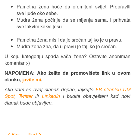
Pametna žena hoće da promijeni svijet. Prepraviti
sve ljude oko sebe.
Mudra žena počinje da se mijenja sama. I prihvata
sve takvim kakvi jesu.
Pametna žena misli da je srećan taj ko je u pravu.
Mudra žena zna, da u pravu je taj, ko je srećan.
U koju kategoriju spada vaša žena? Ostavite anoniman
komentar ;-)
NAPOMENA: Ako želite da promovišete link u ovom
članku,
javite mi
.
Ako vam se ovaj članak dopao, lajkujte
FB stranicu DM
Spot
,
Twitter
ili
LinkedIn
i budite obavješteni kad novi
članak bude objavljen.
Prev
Next