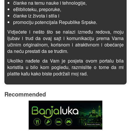
članke na temu nauke i tehnologije,
eBiblioteku, preporuke,
članke iz života i stila i
promociju potencijala Republike Srpske.
Vidjećete i nešto što se nalazi između redova, moju
ljubav i trud da ovaj sajt i komunikaciju prema Vama
učinim originalnom, korisnom i atraktivnom i obećanje
da neću prestati da se trudim.
Ukoliko nađete da Vam je posjeta ovom portalu bila
koristila u bilo kom pogledu, razmislite o tome da mi
platite kafu kako biste podržali moj rad.
Recommended