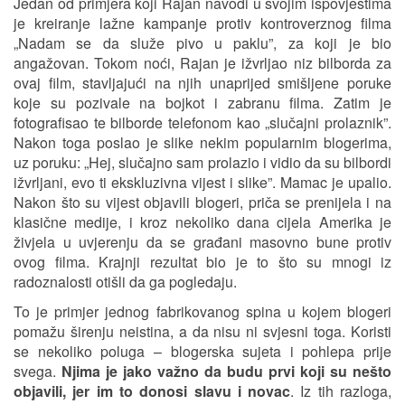
Jedan od primjera koji Rajan navodi u svojim ispovjestima
je kreiranje lažne kampanje protiv kontroverznog filma
„Nadam se da služe pivo u paklu”, za koji je bio
angažovan. Tokom noći, Rajan je ižvrljao niz bilborda za
ovaj film, stavljajući na njih unaprijed smišljene poruke
koje su pozivale na bojkot i zabranu filma. Zatim je
fotografisao te bilborde telefonom kao „slučajni prolaznik”.
Nakon toga poslao je slike nekim popularnim blogerima,
uz poruku: „Hej, slučajno sam prolazio i vidio da su bilbordi
ižvrljani, evo ti ekskluzivna vijest i slike”. Mamac je upalio.
Nakon što su vijest objavili blogeri, priča se prenijela i na
klasične medije, i kroz nekoliko dana cijela Amerika je
živjela u uvjerenju da se građani masovno bune protiv
ovog filma. Krajnji rezultat bio je to što su mnogi iz
radoznalosti otišli da ga pogledaju.
To je primjer jednog fabrikovanog spina u kojem blogeri
pomažu širenju neistina, a da nisu ni svjesni toga. Koristi
se nekoliko poluga – blogerska sujeta i pohlepa prije
svega.
Njima je jako važno da budu prvi koji su nešto
objavili, jer im to donosi slavu i novac
. Iz tih razloga,