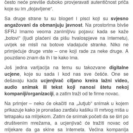
često neće previše duboko provjeravati autentičnost priča
koje su im „dojavljene”.
Sa druge strane tu su blogeri i pisci koji su
svjesno
angažovani da obmanjuju javnost
. Na prostorima bivše
SFRJ imamo veoma zanimljivu pojavu: kada se kaže
„botovi” (ljudi plaćeni da pišu hvalospjeve na internetu),
uvijek se misli na botove vladajuće stranke. Niko ne
primjećuje druge vrste – one koji rade za neke druge. A
pouzdano znam da ih i te kako ima.
Još jedna varijacija na temu su takozvane
digitalne
ucjene
, koje su sada i kod nas sve češće. One se
dešavaju kada
ucjenjivač ciljano kreira lažni video,
audio snimak ili tekst koji nanosi štetu nekoj
kompaniji/organizaciji
, a zatim traži od te firme novac.
Na primjer – neko će okačiti na „Jutjub” snimak u kojem
prikazuje kako je pronašao zarđalu kašiku ili mrtvog miša u
tetrapaku sa mlijekom. Zatim će snimak početi da se širi po
društvenim mrežama, a ucjenjivač će tražiti novac od
mljekare da ga skine sa interneta. Većina kompanija