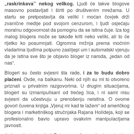
„raskrinkava” nekog velikog.
Ljudi će takve blogove
masovno postavljati i širiti po društvenim mrežama. U
startu se pretpostavlja da veliki i moćan čovjek drži
zvanične medije pod svojom cenzurom, i ljudi osjećaju
moralnu odgovornost da pomognu da se istina čuje. Iza tog
malog blogera može se takođe kriti neko veliki, ali to će
rijetko ko posumnjati. Ogromna mržnja prema moćnim
vladarima ljudima potpuno zaslijepi um i automatski vjeruju
da je istina sve što je objavio bloger iz naroda, „jedan od
nas”.
Blogeri su često svjesni šta rade,
i za to budu dobro
plaćeni
. Ovde, na balkanu. Neki od njih su mi to otvoreno
priznali u privatnim razgovorima. U drugim situacijama,
blogeri su izmanipulisani od trećeg lica, i ni sami nisu
svjesni da učestvuju u prenošenju neistina. O ovome
govori čuvena knjiga „Vjeruj mi kad te lažem” od američkog
blogera i marketinškog stručnjaka Rajana Holideja, koji se
profesionalno bavio upravo ovakvim manipulacijama
javnosti.