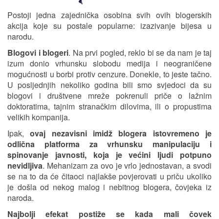
Postoji jedna zajednička osobina svih ovih blogerskih
akcija koje su postale popularne: izazivanje bijesa u
narodu.
Blogovi i blogeri
. Na prvi pogled, reklo bi se da nam je taj
izum donio vrhunsku slobodu medija i neograničene
mogućnosti u borbi protiv cenzure. Donekle, to jeste tačno.
U posljednjih nekoliko godina bili smo svjedoci da su
blogovi i društvene mreže pokrenuli priče o lažnim
doktoratima, tajnim stranačkim dilovima, ili o propustima
velikih kompanija.
Ipak,
ovaj nezavisni imidž blogera istovremeno je
odlična platforma za vrhunsku manipulaciju i
spinovanje javnosti, koja je većini ljudi potpuno
nevidljiva
. Mehanizam za ovo je vrlo jednostavan, a svodi
se na to da će čitaoci najlakše povjerovati u priču ukoliko
je došla od nekog malog i nebitnog blogera, čovjeka iz
naroda.
Najbolji efekat postiže se kada mali čovek