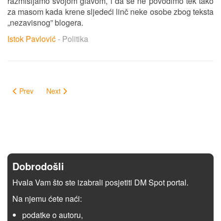
razmišljamo svojom glavom, i da se ne povodimo tek tako
za masom kada krene sljedeći linč neke osobe zbog teksta
„nezavisnog” blogera.
Istok Pavlović
- Politika
Prev
Next
Dobrodošli
Hvala Vam što ste izabrali posjetiti DM Spot portal.
Na njemu ćete naći:
podatke o autoru,