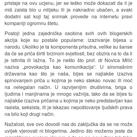
pristaje na ovu ucjenu, jer se teško može dokazati da li je
miš zaista bio u mlijeku ili je naknadno ubačen, a svaki
dodatni sat koji taj snimak provede na internetu pravi
kompaniji ogromnu štetu.
Postoji jedna zajednička osobina svih ovih blogerskih
akcija koje su postale popularne: izazivanje bijesa u
narodu. Ukoliko je ta komponenta prisutna, velike su šanse
da će se priča širiti brzinom svjetlosti, bez obzira na to da li
je istinita ili lažna. To je nešto što prof. dr Novica Milić
naziva „provokacija kao komunikacija”. U siromašnim
državama kao što je naša, bijes se najlakše izaziva
spinovanjem priča u kojima je neko stekao novac ili moć
na nelegalan način. U razvijenijim društvima, briga o
ljudima i manjinama je mnogo važnija, tako da se bijes tu
najlakše izaziva pričama u kojima je neko predstavljan kao
rasista, seksista, ili je iskazao nepoštovanje ljudskih prava
na bilo koji drugi način.
Nažalost, sve ovo dovodi nas do zaključka da se ne može
uvijek vjerovati ni blogerima. Jedino što možemo jeste da