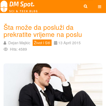
Šta može da posluži da
prekratite vrijeme na poslu
Dejan Majkic
Život I Stil
13 April 2015
Hits: 4589