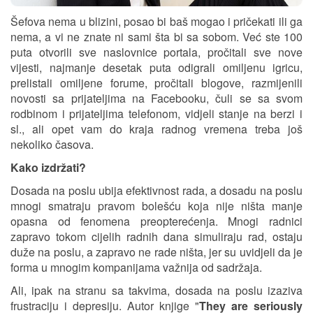
Šefova nema u blizini, posao bi baš mogao i pričekati ili ga
nema, a vi ne znate ni sami šta bi sa sobom. Već ste 100
puta otvorili sve naslovnice portala, pročitali sve nove
vijesti, najmanje desetak puta odigrali omiljenu igricu,
prelistali omiljene forume, pročitali blogove, razmijenili
novosti sa prijateljima na Facebooku, čuli se sa svom
rodbinom i prijateljima telefonom, vidjeli stanje na berzi i
sl., ali opet vam do kraja radnog vremena treba još
nekoliko časova.
Kako izdržati?
Dosada na poslu ubija efektivnost rada, a dosadu na poslu
mnogi smatraju pravom bolešću koja nije ništa manje
opasna od fenomena preopterećenja. Mnogi radnici
zapravo tokom cijelih radnih dana simuliraju rad, ostaju
duže na poslu, a zapravo ne rade ništa, jer su uvidjeli da je
forma u mnogim kompanijama važnija od sadržaja.
Ali, ipak na stranu sa takvima, dosada na poslu izaziva
frustraciju i depresiju. Autor knjige "
They are seriously