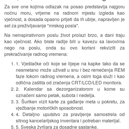
Za sve one kojima odlazak na posao predstavlja najgoru
noćnu moru, vrijeme na radnom mjestu izgleda kao
vječnost, a dosada opasno prijeti da ih ubije, napravljen je
set za preživljavanje "mrskog posla".
Na neinspirativnom poslu život prolazi brzo, a dani traju
kao vječnost. Ako biste radije bili u kavezu sa lavovima
nego na poslu, onda su ovo korisni rekviziti za
prekraćivanje radnog vremena:
1. Vještačke oči koje se lijepe na kapke tako da se
nesmetano može uživati u snu i bez remećenja REM
faze tokom radnog vremena, a osim toga služi i kao
odlična zaštita od zračenja CRT/LCD/LED monitora.
2. Kalendar sa dezorganizatorom u kome su
označeni samo petak, subota i nedelja.
3. Šuriken vizit karte za gađanje meta u pokretu, za
vježbanje motoričkih sposobnost.
4. Detaljno uputstvo za pravljenje samostrela od
sitnog kancelarijskog inventara i potreban materijal.
5. Sveska žvrljara za dosadne sastanke.