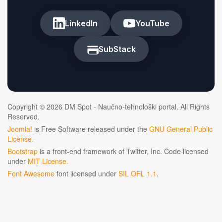
LinkedIn
YouTube
SubStack
Copyright © 2026 DM Spot - Naučno-tehnološki portal. All Rights
Reserved.
Joomla!
is Free Software released under the
GNU General Public
License.
Bootstrap
is a front-end framework of Twitter, Inc. Code licensed
under
MIT License.
Font Awesome
font licensed under
SIL OFL 1.1
.