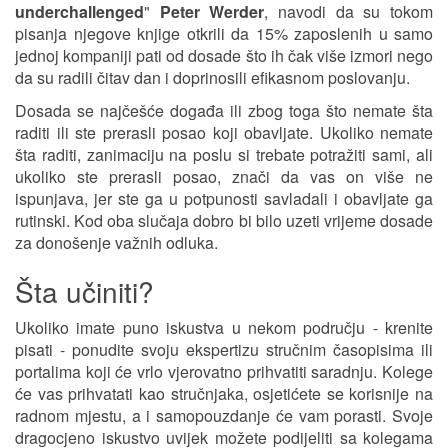
underchallenged
"
Peter Werder
, navodi da su tokom
pisanja njegove knjige otkrili da 15% zaposlenih u samo
jednoj kompaniji pati od dosade što ih čak više izmori nego
da su radili čitav dan i doprinosili efikasnom poslovanju.
Dosada se najčešće događa ili zbog toga što nemate šta
raditi ili ste prerasli posao koji obavljate. Ukoliko nemate
šta raditi, zanimaciju na poslu si trebate potražiti sami, ali
ukoliko ste prerasli posao, znači da vas on više ne
ispunjava, jer ste ga u potpunosti savladali i obavljate ga
rutinski. Kod oba slučaja dobro bi bilo uzeti vrijeme dosade
za donošenje važnih odluka.
Šta učiniti?
Ukoliko imate puno iskustva u nekom području - krenite
pisati - ponudite svoju ekspertizu stručnim časopisima ili
portalima koji će vrlo vjerovatno prihvatiti saradnju. Kolege
će vas prihvatati kao stručnjaka, osjetićete se korisnije na
radnom mjestu, a i samopouzdanje će vam porasti. Svoje
dragocjeno iskustvo uvijek možete podijeliti sa kolegama