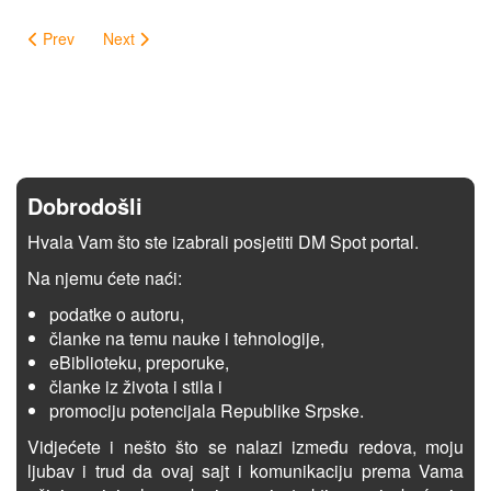
Prev
Next
Dobrodošli
Hvala Vam što ste izabrali posjetiti DM Spot portal.
Na njemu ćete naći:
podatke o autoru,
članke na temu nauke i tehnologije,
eBiblioteku, preporuke,
članke iz života i stila i
promociju potencijala Republike Srpske.
Vidjećete i nešto što se nalazi između redova, moju
ljubav i trud da ovaj sajt i komunikaciju prema Vama