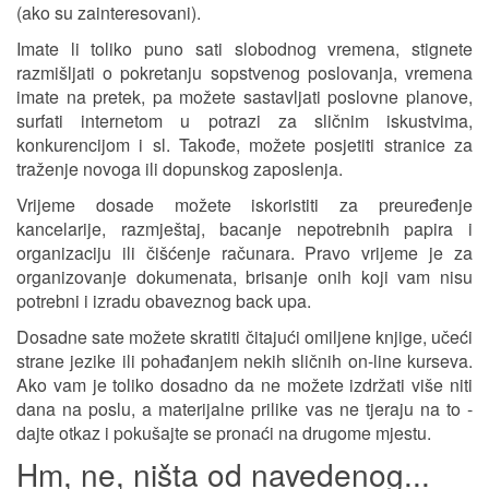
(ako su zainteresovani).
Imate li toliko puno sati slobodnog vremena, stignete
razmišljati o pokretanju sopstvenog poslovanja, vremena
imate na pretek, pa možete sastavljati poslovne planove,
surfati internetom u potrazi za sličnim iskustvima,
konkurencijom i sl. Takođe, možete posjetiti stranice za
traženje novoga ili dopunskog zaposlenja.
Vrijeme dosade možete iskoristiti za preuređenje
kancelarije, razmještaj, bacanje nepotrebnih papira i
organizaciju ili čišćenje računara. Pravo vrijeme je za
organizovanje dokumenata, brisanje onih koji vam nisu
potrebni i izradu obaveznog back upa.
Dosadne sate možete skratiti čitajući omiljene knjige, učeći
strane jezike ili pohađanjem nekih sličnih on-line kurseva.
Ako vam je toliko dosadno da ne možete izdržati više niti
dana na poslu, a materijalne prilike vas ne tjeraju na to -
dajte otkaz i pokušajte se pronaći na drugome mjestu.
Hm, ne, ništa od navedenog...