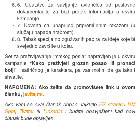
6. Uputstvo za savijanje aviončića od poslovne
dokumentacije za brzi protok informacija u okviru
kampanje.
7. Koverta sa unaprijed pripremljenim otkazom (u
slučaju napada hrabrosti).
8. Tabak specijalno zgužvanih papira za ideje koje bi
svejedno završile u košu.
Set za preživljavanje "mrskog posla" napravljen je u okviru
kampanje "
Kako preživjeti grozan posao ili pronaći
bolji
" i satiričnog je karaktera, pa vas molim da ga tako i
shvatite.
NAPOMENA: Ako želite da promovišete link u ovom
članku,
javite mi
.
Ako vam se ovaj članak dopao, lajkujte
FB stranicu DM
Spot
,
Twitter
ili
LinkedIn
i budite obavješteni kad novi
članak bude objavljen.