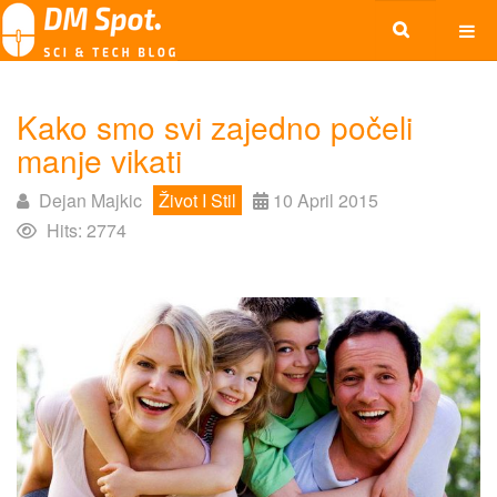
Kako smo svi zajedno počeli
manje vikati
Dejan Majkic
Život I Stil
10 April 2015
Hits: 2774