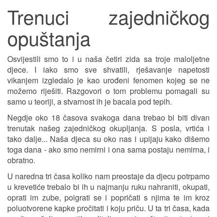
Trenuci zajedničkog
opuštanja
Osvijestili smo to i u naša četiri zida sa troje maloljetne
djece. I iako smo sve shvatili, rješavanje napetosti
vikanjem izgledalo je kao urođeni fenomen kojeg se ne
možemo riješiti. Razgovori o tom problemu pomagali su
samo u teoriji, a stvarnost ih je bacala pod tepih.
Negdje oko 18 časova svakoga dana trebao bi biti divan
trenutak našeg zajedničkog okupljanja. S posla, vrtića i
tako dalje... Naša djeca su oko nas i upijaju kako dišemo
toga dana - ako smo nemirni i ona sama postaju nemirna, i
obratno.
U naredna tri časa koliko nam preostaje da djecu potrpamo
u krevetiće trebalo bi ih u najmanju ruku nahraniti, okupati,
oprati im zube, poigrati se i popričati s njima te im kroz
poluotvorene kapke pročitati i koju priču. U ta tri časa, kada