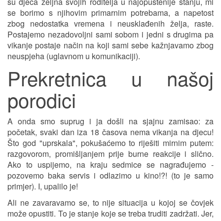
su djeca željna svojih roditelja u najopuštenije stanju, mi
se borimo s njihovim primarnim potrebama, a napetost
zbog nedostatka vremena i neusklađenih želja, raste.
Postajemo nezadovoljni sami sobom i jedni s drugima pa
vikanje postaje način na koji sami sebe kažnjavamo zbog
neuspjeha (uglavnom u komunikaciji).
Prekretnica u našoj
porodici
A onda smo suprug i ja došli na sjajnu zamisao: za
početak, svaki dan iza 18 časova nema vikanja na djecu!
Što god "uprskala", pokušaćemo to riješiti mirnim putem:
razgovorom, promišljanjem prije burne reakcije i slično.
Ako to uspijemo, na kraju sedmice se nagrađujemo -
pozovemo baka servis i odlazimo u kino!?! (to je samo
primjer). I, upalilo je!
Ali ne zavaravamo se, to nije situacija u kojoj se čovjek
može opustiti. To je stanje koje se treba truditi zadržati. Jer,