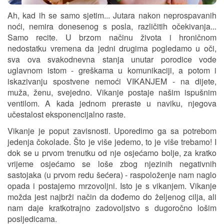
Ah, kad ih se samo sjetim... Jutara nakon neprospavanih
noći, nemira donesenog s posla, različitih očekivanja...
Samo recite. U brzom načinu života i hroničnom
nedostatku vremena da jedni drugima pogledamo u oči,
sva ova svakodnevna stanja unutar porodice vode
uglavnom istom - greškama u komunikaciji, a potom i
iskazivanju spostvene nemoći VIKANJEM - na dijete,
muža, ženu, svejedno. Vikanje postaje našim ispušnim
ventilom. A kada jednom preraste u naviku, njegova
učestalost eksponencijalno raste.
Vikanje je poput zavisnosti. Uporedimo ga sa potrebom
jedenja čokolade. Što je više jedemo, to je više trebamo! I
dok se u prvom trenutku od nje osjećamo bolje, za kratko
vrijeme osjećamo se loše zbog njezinih negativnih
sastojaka (u prvom redu šećera) - raspoloženje nam naglo
opada i postajemo mrzovoljni. Isto je s vikanjem. Vikanje
možda jest najbrži način da dođemo do željenog cilja, ali
nam daje kratkotrajno zadovoljstvo s dugoročno lošim
posljedicama.