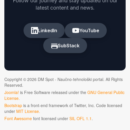
Follow our journey and stay updated on our
latest content and news.
LinkedIn
YouTube
SubStack
Copyright © 2026 DM Spot - Naučno-tehnološki portal. All Rights
Reserved.
Joomla!
is Free Software released under the
GNU General Public
License.
Bootstrap
is a front-end framework of Twitter, Inc. Code licensed
under
MIT License.
Font Awesome
font licensed under
SIL OFL 1.1
.