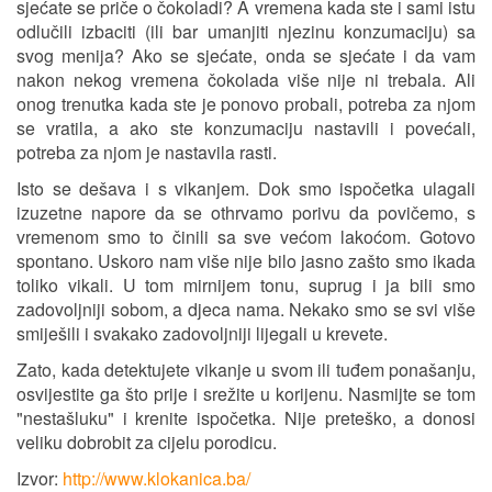
sjećate se priče o čokoladi? A vremena kada ste i sami istu
odlučili izbaciti (ili bar umanjiti njezinu konzumaciju) sa
svog menija? Ako se sjećate, onda se sjećate i da vam
nakon nekog vremena čokolada više nije ni trebala. Ali
onog trenutka kada ste je ponovo probali, potreba za njom
se vratila, a ako ste konzumaciju nastavili i povećali,
potreba za njom je nastavila rasti.
Isto se dešava i s vikanjem. Dok smo ispočetka ulagali
izuzetne napore da se othrvamo porivu da povičemo, s
vremenom smo to činili sa sve većom lakoćom. Gotovo
spontano. Uskoro nam više nije bilo jasno zašto smo ikada
toliko vikali. U tom mirnijem tonu, suprug i ja bili smo
zadovoljniji sobom, a djeca nama. Nekako smo se svi više
smiješili i svakako zadovoljniji lijegali u krevete.
Zato, kada detektujete vikanje u svom ili tuđem ponašanju,
osvijestite ga što prije i srežite u korijenu. Nasmijte se tom
"nestašluku" i krenite ispočetka. Nije preteško, a donosi
veliku dobrobit za cijelu porodicu.
Izvor:
http://www.klokanica.ba/