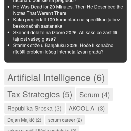
računaru dok ste na pregledu?
He Was Dead for 20 Minutes. Then He Described the
Notes That Weren't There
Kako pregledati 100 komentara na specifikaciju bez
beskonačnih sastanaka
Skeneri dolaze na izbore 2026. Ali kako će zaštititi
tajnost vašeg glasa?
Starlink stiže u Banjaluku 2026. Hoće li konačno
riješiti problem lošeg interneta izvan grada?
Artificial Intelligence (6)
Tax Strategies (5)
Scrum (4)
Republika Srpska (3)
AKOOL AI (3)
Dejan Majkić (2)
scrum career (2)
zakon o zaštiti ličnih podataka (2)