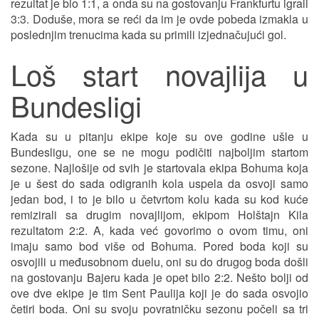
rezultat je bio 1:1, a onda su na gostovanju Frankfurtu igrali
3:3. Doduše, mora se reći da im je ovde pobeda izmakla u
poslednjim trenucima kada su primili izjednačujući gol.
Loš start novajlija u
Bundesligi
Kada su u pitanju ekipe koje su ove godine ušle u
Bundesligu, one se ne mogu podičiti najboljim startom
sezone. Najlošije od svih je startovala ekipa Bohuma koja
je u šest do sada odigranih kola uspela da osvoji samo
jedan bod, i to je bilo u četvrtom kolu kada su kod kuće
remizirali sa drugim novajlijom, ekipom Holštajn Kila
rezultatom 2:2. A, kada već govorimo o ovom timu, oni
imaju samo bod više od Bohuma. Pored boda koji su
osvojili u međusobnom duelu, oni su do drugog boda došli
na gostovanju Bajeru kada je opet bilo 2:2. Nešto bolji od
ove dve ekipe je tim Sent Paulija koji je do sada osvojio
četiri boda. Oni su svoju povratničku sezonu počeli sa tri