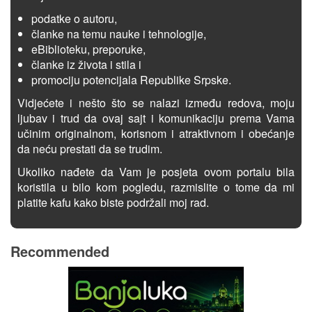
podatke o autoru,
članke na temu nauke i tehnologije,
eBiblioteku, preporuke,
članke iz života i stila i
promociju potencijala Republike Srpske.
Vidjećete i nešto što se nalazi između redova, moju
ljubav i trud da ovaj sajt i komunikaciju prema Vama
učinim originalnom, korisnom i atraktivnom i obećanje
da neću prestati da se trudim.
Ukoliko nađete da Vam je posjeta ovom portalu bila
koristila u bilo kom pogledu, razmislite o tome da mi
platite kafu kako biste podržali moj rad.
Recommended