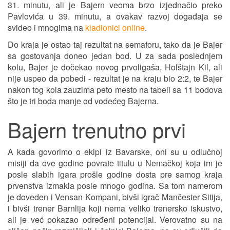
31. minutu, ali je Bajern veoma brzo izjednačio preko
Pavlovića u 39. minutu, a ovakav razvoj događaja se
svideo i mnogima na
kladionici online
.
Do kraja je ostao taj rezultat na semaforu, tako da je Bajer
sa gostovanja doneo jedan bod. U za sada poslednjem
kolu, Bajer je dočekao novog prvoligaša, Holštajn Kil, ali
nije uspeo da pobedi - rezultat je na kraju bio 2:2, te Bajer
nakon tog kola zauzima peto mesto na tabeli sa 11 bodova
što je tri boda manje od vodećeg Bajerna.
Bajern trenutno prvi
A kada govorimo o ekipi iz Bavarske, oni su u odlučnoj
misiji da ove godine povrate titulu u Nemačkoj koja im je
posle slabih igara prošle godine dosta pre samog kraja
prvenstva izmakla posle mnogo godina. Sa tom namerom
je doveden i Vensan Kompani, bivši igrač Mančester Sitija,
i bivši trener Barnlija koji nema veliko trenersko iskustvo,
ali je već pokazao određeni potencijal. Verovatno su na