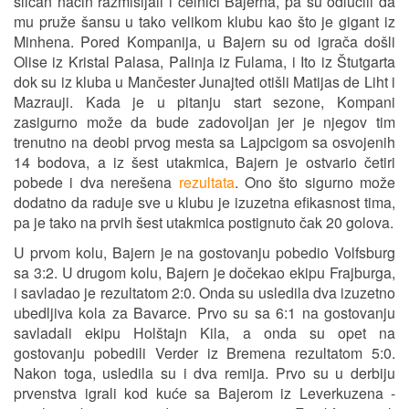
sličan način razmišljali i čelnici Bajerna, pa su odlučili da
mu pruže šansu u tako velikom klubu kao što je gigant iz
Minhena. Pored Kompanija, u Bajern su od igrača došli
Olise iz Kristal Palasa, Palinja iz Fulama, i Ito iz Štutgarta
dok su iz kluba u Mančester Junajted otišli Matijas de Liht i
Mazrauji. Kada je u pitanju start sezone, Kompani
zasigurno može da bude zadovoljan jer je njegov tim
trenutno na deobi prvog mesta sa Lajpcigom sa osvojenih
14 bodova, a iz šest utakmica, Bajern je ostvario četiri
pobede i dva nerešena
rezultata
. Ono što sigurno može
dodatno da raduje sve u klubu je izuzetna efikasnost tima,
pa je tako na prvih šest utakmica postignuto čak 20 golova.
U prvom kolu, Bajern je na gostovanju pobedio Volfsburg
sa 3:2. U drugom kolu, Bajern je dočekao ekipu Frajburga,
i savladao je rezultatom 2:0. Onda su usledila dva izuzetno
ubedljiva kola za Bavarce. Prvo su sa 6:1 na gostovanju
savladali ekipu Holštajn Kila, a onda su opet na
gostovanju pobedili Verder iz Bremena rezultatom 5:0.
Nakon toga, usledila su i dva remija. Prvo su u derbiju
prvenstva igrali kod kuće sa Bajerom iz Leverkuzena -