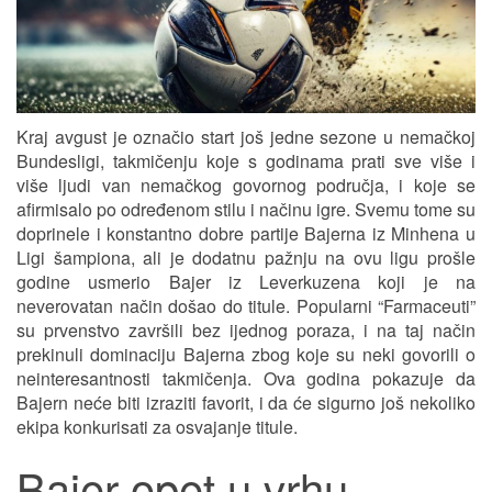
Kraj avgust je označio start još jedne sezone u nemačkoj
Bundesligi, takmičenju koje s godinama prati sve više i
više ljudi van nemačkog govornog područja, i koje se
afirmisalo po određenom stilu i načinu igre. Svemu tome su
doprinele i konstantno dobre partije Bajerna iz Minhena u
Ligi šampiona, ali je dodatnu pažnju na ovu ligu prošle
godine usmerio Bajer iz Leverkuzena koji je na
neverovatan način došao do titule. Popularni “Farmaceuti”
su prvenstvo završili bez ijednog poraza, i na taj način
prekinuli dominaciju Bajerna zbog koje su neki govorili o
neinteresantnosti takmičenja. Ova godina pokazuje da
Bajern neće biti izraziti favorit, i da će sigurno još nekoliko
ekipa konkurisati za osvajanje titule.
Bajer opet u vrhu