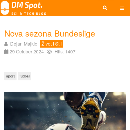
Nova sezona Bundeslige
Dejan Majkic
Život I Stil
29 October 2024
Hits: 1407
sport
fudbal