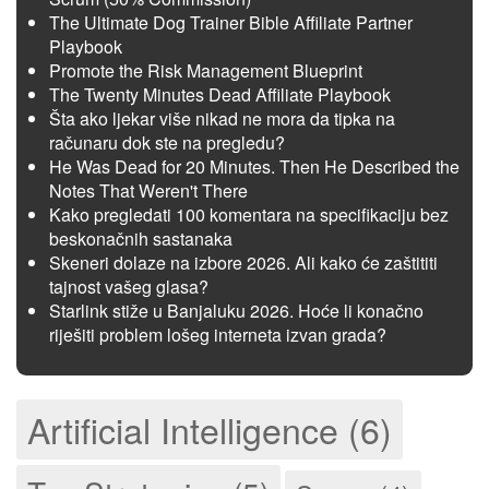
The Ultimate Dog Trainer Bible Affiliate Partner
Playbook
Promote the Risk Management Blueprint
The Twenty Minutes Dead Affiliate Playbook
Šta ako ljekar više nikad ne mora da tipka na
računaru dok ste na pregledu?
He Was Dead for 20 Minutes. Then He Described the
Notes That Weren't There
Kako pregledati 100 komentara na specifikaciju bez
beskonačnih sastanaka
Skeneri dolaze na izbore 2026. Ali kako će zaštititi
tajnost vašeg glasa?
Starlink stiže u Banjaluku 2026. Hoće li konačno
riješiti problem lošeg interneta izvan grada?
Artificial Intelligence (6)