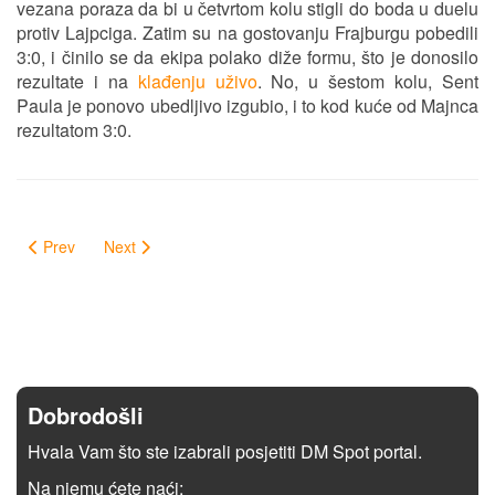
vezana poraza da bi u četvrtom kolu stigli do boda u duelu
protiv Lajpciga. Zatim su na gostovanju Frajburgu pobedili
3:0, i činilo se da ekipa polako diže formu, što je donosilo
rezultate i na
klađenju uživo
. No, u šestom kolu, Sent
Paula je ponovo ubedljivo izgubio, i to kod kuće od Majnca
rezultatom 3:0.
Prev
Next
Dobrodošli
Hvala Vam što ste izabrali posjetiti DM Spot portal.
Na njemu ćete naći: