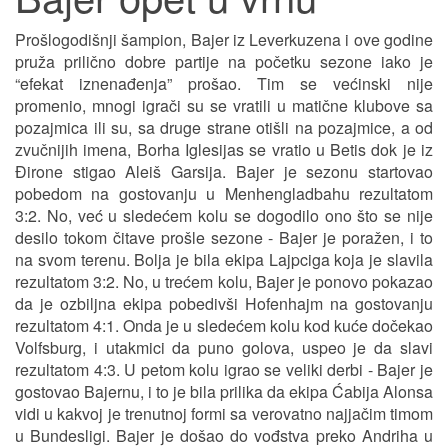
Prošlogodišnji šampion, Bajer iz Leverkuzena i ove godine
pruža prilično dobre partije na početku sezone iako je
“efekat iznenađenja” prošao. Tim se većinski nije
promenio, mnogi igrači su se vratili u matične klubove sa
pozajmica ili su, sa druge strane otišli na pozajmice, a od
zvučnijih imena, Borha Iglesijas se vratio u Betis dok je iz
Đirone stigao Aleiš Garsija. Bajer je sezonu startovao
pobedom na gostovanju u Menhengladbahu rezultatom
3:2. No, već u sledećem kolu se dogodilo ono što se nije
desilo tokom čitave prošle sezone - Bajer je poražen, i to
na svom terenu. Bolja je bila ekipa Lajpciga koja je slavila
rezultatom 3:2. No, u trećem kolu, Bajer je ponovo pokazao
da je ozbiljna ekipa pobedivši Hofenhajm na gostovanju
rezultatom 4:1. Onda je u sledećem kolu kod kuće dočekao
Volfsburg, i utakmici da puno golova, uspeo je da slavi
rezultatom 4:3. U petom kolu igrao se veliki derbi - Bajer je
gostovao Bajernu, i to je bila prilika da ekipa Ćabija Alonsa
vidi u kakvoj je trenutnoj formi sa verovatno najjačim timom
u Bundesligi. Bajer je došao do vođstva preko Andriha u