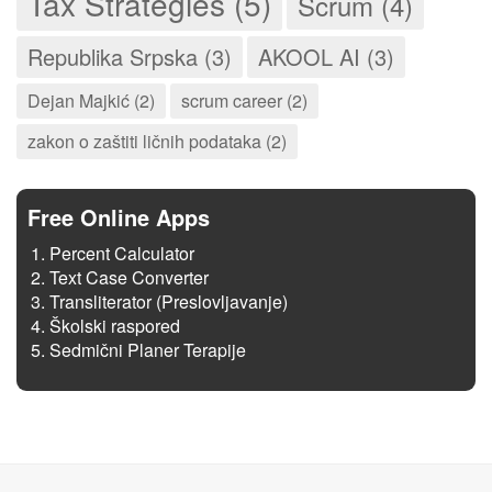
Tax Strategies (5)
Scrum (4)
Republika Srpska (3)
AKOOL AI (3)
Dejan Majkić (2)
scrum career (2)
zakon o zaštiti ličnih podataka (2)
Free Online Apps
Percent Calculator
Text Case Converter
Transliterator (Preslovljavanje)
Školski raspored
Sedmični Planer Terapije