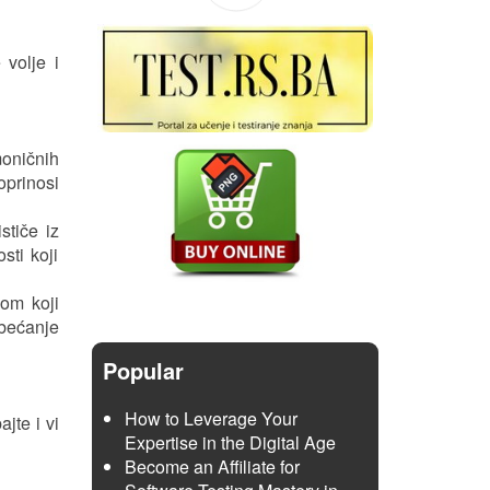
volje i
moničnih
oprinosi
stiče iz
sti koji
om koji
bećanje
Popular
How to Leverage Your
jte i vi
Expertise in the Digital Age
Become an Affiliate for