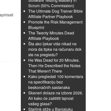
Software Testing Mastery in
Scrum (50% Commission)
The Ultimate Dog Trainer Bible
pirisati
Affiliate Partner Playbook
Promote the Risk Management
Blueprint
The Twenty Minutes Dead
Affiliate Playbook
Šta ako ljekar više nikad ne
mora da tipka na računaru dok
ste na pregledu?
He Was Dead for 20 Minutes.
Then He Described the Notes
That Weren't There
Kako pregledati 100 komentara
na specifikaciju bez
beskonačnih sastanaka
Skeneri dolaze na izbore 2026.
Ali kako će zaštititi tajnost
vašeg glasa?
Starlink stiže u Banjaluku