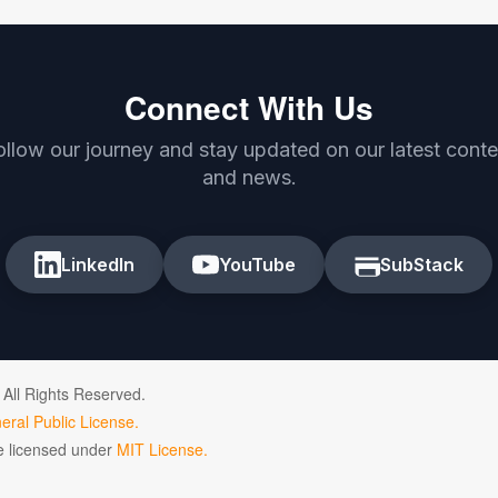
Connect With Us
ollow our journey and stay updated on our latest conte
and news.
LinkedIn
YouTube
SubStack
 All Rights Reserved.
ral Public License.
de licensed under
MIT License.