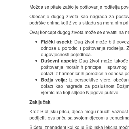
Možda se pitate zašto je poštovanje roditelja p
Obećanje dugog života kao nagrada za poštova
podrške onima koji žive u skladu sa moralnim pr
Ovaj koncept dugog života može se shvatiti na ne
Fizički aspekt:
Dug život može biti poveza
odnosa u porodici i poštovanja roditelja. 
dugovječnosti pojedinca.
Duševni aspekt:
Dug život može takođe bi
poštovanja moralnih principa i ispravnog 
dolazi iz harmoničnih porodičnih odnosa po
Božja volja:
Iz perspektive vjere, obeća
dolazi kao nagrada za poslušnost Božji
vjernicima koji slijede Njegove puteve.
Zaključak
Kroz Biblijsku priču, djeca mogu naučiti važnost p
podijeliti ovu priču sa svojom djecom u trenucim
Bićete iznenađeni koliko je Biblijska lekcija moćn