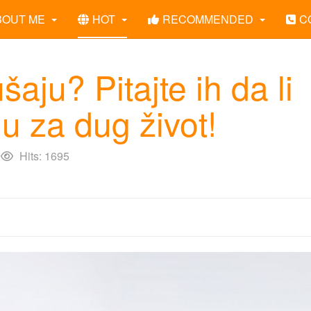
BOUT ME
HOT
RECOMMENDED
C
aju? Pitajte ih da li
nu za dug život!
Hits: 1695