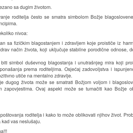
ovezano sa dugim životom.
nje roditelja često se smatra simbolom Božje blagoslovene 
incipima.
koliko nivoa:
n sa fizičkim blagostanjem i zdravljem koje proističe iz har
Zdrav način života, koji uključuje stabilne porodične odnose, d
ti simbol duševnog blagostanja i unutrašnjeg mira koji proi
ponašanja prema roditeljima. Osjećaj zadovoljstva i ispunjeno
zitivno utiče na mentalno zdravlje.
nje dugog života može se smatrati Božjom voljom i blagoslov
m zapovjestima. Ovaj aspekt može se tumačiti kao Božje o
oštovanja roditelja i kako to može oblikovati njihov život. Proba
a kad vas neslušaju.
a!!!