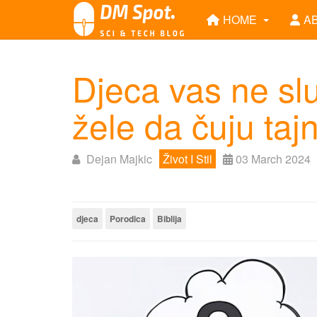
HOME
A
Djeca vas ne sluš
žele da čuju taj
Dejan Majkic
Život I Stil
03 March 2024
djeca
Porodica
Biblija