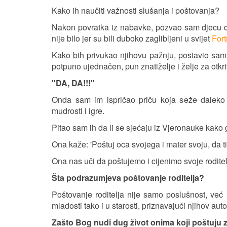
Kako ih naučiti važnosti slušanja i poštovanja?
Nakon povratka iz nabavke, pozvao sam djecu da
nije bilo jer su bili duboko zaglibljeni u svijet
Fort
Kako bih privukao njihovu pažnju, postavio sam 
potpuno ujednačen, pun znatiželje i želje za otkr
"DA, DA!!!"
Onda sam im ispričao priču koja seže daleko
mudrosti i igre.
Pitao sam ih da li se sjećaju iz Vjeronauke kako 
Ona kaže: 'Poštuj oca svojega i mater svoju, da ti
Ona nas uči da poštujemo i cijenimo svoje roditelj
Šta podrazumjeva poštovanje roditelja?
Poštovanje roditelja nije samo poslušnost, već
mladosti tako i u starosti, priznavajući njihov autor
Zašto Bog nudi dug život onima koji poštuju 