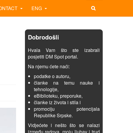
ONTACT
ENG
Dobrodošli
Hvala Vam što ste izabrali
posjetiti DM Spot portal.
Na njemu ćete naći:
podatke o autoru,
članke na temu nauke i
tehnologije,
eBiblioteku, preporuke,
članke iz života i stila i
promociju potencijala
Republike Srpske.
Vidjećete i nešto što se nalazi
između redova, moju ljubav i trud