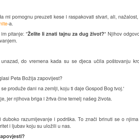
 mi pomognu preuzeti kese i raspakovati stvari, ali, nažalost
nite
-a.
im pitanje: "
Želite li znati tajnu za dug život?
" Njihov odgovo
ivanjem.
 unazad, do vremena kada su se djeca učila poštovanju kro
glasi Peta Božija zapovijest?
 se produže dani na zemlji, koju ti daje Gospod Bog tvoj.'
e, jer njihova briga i žrtva čine temelj našeg života.
 i duboko razumijevanje i podrška. To znači brinuti se o njim
itet i ljubav koju su uložili u nas.
zapovjesti?