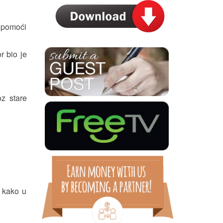
, pomoći
r bio je
z stare
a kako u