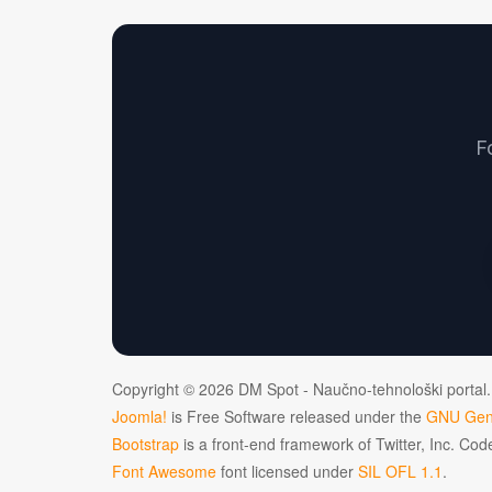
F
Copyright © 2026 DM Spot - Naučno-tehnološki portal.
Joomla!
is Free Software released under the
GNU Gene
Bootstrap
is a front-end framework of Twitter, Inc. Co
Font Awesome
font licensed under
SIL OFL 1.1
.