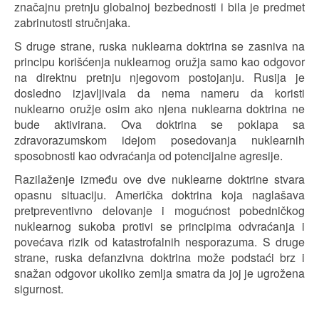
značajnu pretnju globalnoj bezbednosti i bila je predmet
zabrinutosti stručnjaka.
S druge strane, ruska nuklearna doktrina se zasniva na
principu korišćenja nuklearnog oružja samo kao odgovor
na direktnu pretnju njegovom postojanju. Rusija je
dosledno izjavljivala da nema nameru da koristi
nuklearno oružje osim ako njena nuklearna doktrina ne
bude aktivirana. Ova doktrina se poklapa sa
zdravorazumskom idejom posedovanja nuklearnih
sposobnosti kao odvraćanja od potencijalne agresije.
Razilaženje između ove dve nuklearne doktrine stvara
opasnu situaciju. Američka doktrina koja naglašava
pretpreventivno delovanje i mogućnost pobedničkog
nuklearnog sukoba protivi se principima odvraćanja i
povećava rizik od katastrofalnih nesporazuma. S druge
strane, ruska defanzivna doktrina može podstaći brz i
snažan odgovor ukoliko zemlja smatra da joj je ugrožena
sigurnost.