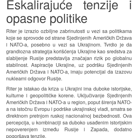
Eskalirajuće tenzije i
opasne politike
Riter je izrazio ozbiljne zabrinutosti u vezi sa politikama
koje se sprovode od strane Sjedinjenih Američkih Država
i NATO-a, posebno u vezi sa Ukrajinom. Tvrdio je da
grandiozna strategija korišćenja Ukrajine kao sredstva za
slabljenje Rusije predstavlja značajan rizik po globalnu
stabilnost. Aspiracije Ukrajine, uz podršku Sjedinjenih
Američkih Država i NATO-a, imaju potencijal da izazovu
nuklearni odgovor Rusije.
Riter je istakao da kriza u Ukrajini ima duboke istorijske,
kulturne i geopolitičke korene. Uključivanje Sjedinjenih
Američkih Država i NATO-a u region, poput širenja NATO-
a na istočnu Evropu i podrške ukrajinskoj vladi, smatra se
direktnom pretnjom ruskoj nacionalnoj bezbednosti. Ova
percepcija, u kombinaciji sa duboko usađenim istorijskim
nepoverenjem između Rusije i Zapada, dodatno
pogoršava tenzije.