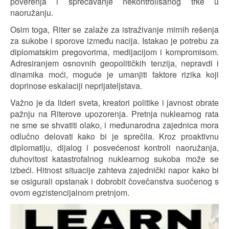
poverenja i sprečavanje nekontrolisanog trke u
naoružanju.
Osim toga, Riter se zalaže za istraživanje mirnih rešenja
za sukobe i sporove između nacija. Istakao je potrebu za
diplomatskim pregovorima, medijacijom i kompromisom.
Adresiranjem osnovnih geopolitičkih tenzija, nepravdi i
dinamika moći, moguće je umanjiti faktore rizika koji
doprinose eskalaciji neprijateljstava.
Važno je da lideri sveta, kreatori politike i javnost obrate
pažnju na Riterove upozorenja. Pretnja nuklearnog rata
ne sme se shvatiti olako, i međunarodna zajednica mora
odlučno delovati kako bi je sprečila. Kroz proaktivnu
diplomatiju, dijalog i posvećenost kontroli naoružanja,
duhovitost katastrofalnog nuklearnog sukoba može se
izbeći. Hitnost situacije zahteva zajednički napor kako bi
se osigurali opstanak i dobrobit čovečanstva suočenog s
ovom egzistencijalnom pretnjom.