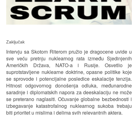
Zaključak
Intervju sa Skotom Riterom pružio je dragocene uvide u
sve veću pretnju nuklearnog rata između Sjedinjenih
Američkih Država, NATO-a i Rusije. Osvetlio je
suprotstavljene nuklearne doktrine, opasne politike koje
se sprovode i potencijalne posledice eskalacije tenzija.
Hitnost odgovornog donošenja odluka, međunarodne
saradnje i diplomatskih napora za deeskalaciju ne može
se preterano naglasiti. Očuvanje globalne bezbednosti i
izbegavanje katastrofalnog nuklearnog sukoba trebaju
biti prioritet u mislima i delima svih relevantnih aktera.