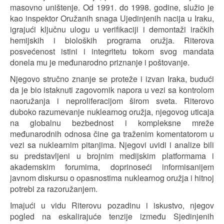
masovno uništenje. Od 1991. do 1998. godine, služio je
kao inspektor Oružanih snaga Ujedinjenih nacija u Iraku,
igrajući ključnu ulogu u verifikaciji i demontaži iračkih
hemijskih i bioloških programa oružja. Riterova
posvećenost istini i integritetu tokom svog mandata
donela mu je međunarodno priznanje i poštovanje.
Njegovo stručno znanje se proteže i izvan Iraka, budući
da je bio istaknuti zagovornik napora u vezi sa kontrolom
naoružanja i neproliferacijom širom sveta. Riterovo
duboko razumevanje nuklearnog oružja, njegovog uticaja
na globalnu bezbednost i kompleksne mreže
međunarodnih odnosa čine ga traženim komentatorom u
vezi sa nuklearnim pitanjima. Njegovi uvidi i analize bili
su predstavljeni u brojnim medijskim platformama i
akademskim forumima, doprinoseći informisanijem
javnom diskursu o opasnostima nuklearnog oružja i hitnoj
potrebi za razoružanjem.
Imajući u vidu Riterovu pozadinu i iskustvo, njegov
pogled na eskalirajuće tenzije između Sjedinjenih