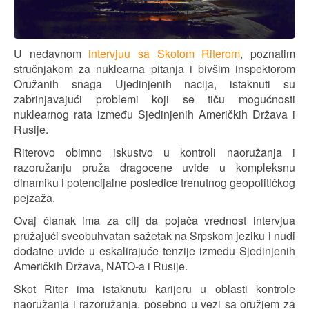
U nedavnom
intervjuu sa Skotom Riterom
, poznatim
stručnjakom za nuklearna pitanja i bivšim inspektorom
Oružanih snaga Ujedinjenih nacija, istaknuti su
zabrinjavajući problemi koji se tiču mogućnosti
nuklearnog rata između Sjedinjenih Američkih Država i
Rusije.
Riterovo obimno iskustvo u kontroli naoružanja i
razoružanju pruža dragocene uvide u kompleksnu
dinamiku i potencijalne posledice trenutnog geopolitičkog
pejzaža.
Ovaj članak ima za cilj da pojača vrednost intervjua
pružajući sveobuhvatan sažetak na Srpskom jeziku i nudi
dodatne uvide u eskalirajuće tenzije između Sjedinjenih
Američkih Država, NATO-a i Rusije.
Skot Riter ima istaknutu karijeru u oblasti kontrole
naoružanja i razoružanja, posebno u vezi sa oružjem za