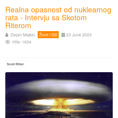
Realna opasnost od nuklearnog
rata - Intervju sa Skotom
Riterom
Dejan Majkic
Život I Stil
23 June 2023
Hits: 1634
Scott Ritter