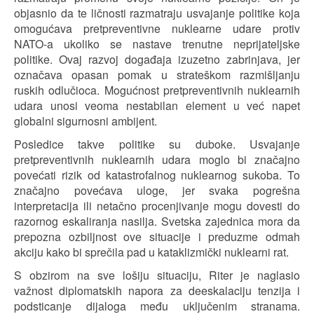
objasnio da te ličnosti razmatraju usvajanje politike koja
omogućava pretpreventivne nuklearne udare protiv
NATO-a ukoliko se nastave trenutne neprijateljske
politike. Ovaj razvoj događaja izuzetno zabrinjava, jer
označava opasan pomak u strateškom razmišljanju
ruskih odlučioca. Mogućnost pretpreventivnih nuklearnih
udara unosi veoma nestabilan element u već napet
globalni sigurnosni ambijent.
Posledice takve politike su duboke. Usvajanje
pretpreventivnih nuklearnih udara moglo bi značajno
povećati rizik od katastrofalnog nuklearnog sukoba. To
značajno povećava uloge, jer svaka pogrešna
interpretacija ili netačno procenjivanje mogu dovesti do
razornog eskaliranja nasilja. Svetska zajednica mora da
prepozna ozbiljnost ove situacije i preduzme odmah
akciju kako bi sprečila pad u kataklizmički nuklearni rat.
S obzirom na sve lošiju situaciju, Riter je naglasio
važnost diplomatskih napora za deeskalaciju tenzija i
podsticanje dijaloga među uključenim stranama.