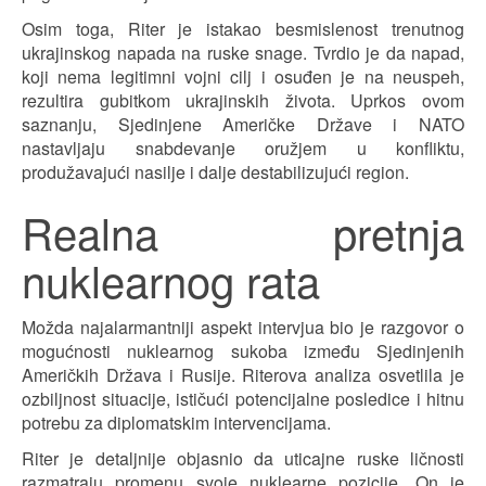
Osim toga, Riter je istakao besmislenost trenutnog
ukrajinskog napada na ruske snage. Tvrdio je da napad,
koji nema legitimni vojni cilj i osuđen je na neuspeh,
rezultira gubitkom ukrajinskih života. Uprkos ovom
saznanju, Sjedinjene Američke Države i NATO
nastavljaju snabdevanje oružjem u konfliktu,
produžavajući nasilje i dalje destabilizujući region.
Realna pretnja
nuklearnog rata
Možda najalarmantniji aspekt intervjua bio je razgovor o
mogućnosti nuklearnog sukoba između Sjedinjenih
Američkih Država i Rusije. Riterova analiza osvetlila je
ozbiljnost situacije, ističući potencijalne posledice i hitnu
potrebu za diplomatskim intervencijama.
Riter je detaljnije objasnio da uticajne ruske ličnosti
razmatraju promenu svoje nuklearne pozicije. On je