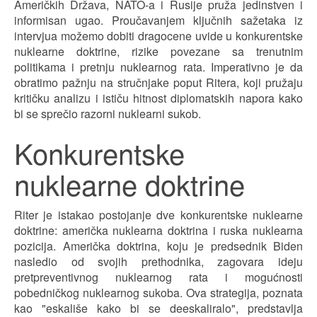
Američkih Država, NATO-a i Rusije pruža jedinstven i
informisan ugao. Proučavanjem ključnih sažetaka iz
intervjua možemo dobiti dragocene uvide u konkurentske
nuklearne doktrine, rizike povezane sa trenutnim
politikama i pretnju nuklearnog rata. Imperativno je da
obratimo pažnju na stručnjake poput Ritera, koji pružaju
kritičku analizu i ističu hitnost diplomatskih napora kako
bi se sprečio razorni nuklearni sukob.
Konkurentske
nuklearne doktrine
Riter je istakao postojanje dve konkurentske nuklearne
doktrine: američka nuklearna doktrina i ruska nuklearna
pozicija. Američka doktrina, koju je predsednik Biden
nasledio od svojih prethodnika, zagovara ideju
pretpreventivnog nuklearnog rata i mogućnosti
pobedničkog nuklearnog sukoba. Ova strategija, poznata
kao "eskališe kako bi se deeskaliralo", predstavlja