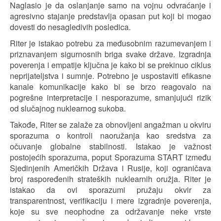
Naglasio je da oslanjanje samo na vojnu odvraćanje i
agresivno stajanje predstavlja opasan put koji bi mogao
dovesti do nesagledivih posledica.
Riter je istakao potrebu za međusobnim razumevanjem i
priznavanjem sigurnosnih briga svake države. Izgradnja
poverenja i empatije ključna je kako bi se prekinuo ciklus
neprijateljstva i sumnje. Potrebno je uspostaviti efikasne
kanale komunikacije kako bi se brzo reagovalo na
pogrešne interpretacije i nesporazume, smanjujući rizik
od slučajnog nuklearnog sukoba.
Takođe, Riter se zalaže za obnovljeni angažman u okviru
sporazuma o kontroli naoružanja kao sredstva za
očuvanje globalne stabilnosti. Istakao je važnost
postojećih sporazuma, poput Sporazuma START između
Sjedinjenih Američkih Država i Rusije, koji ograničava
broj raspoređenih strateških nuklearnih oružja. Riter je
istakao da ovi sporazumi pružaju okvir za
transparentnost, verifikaciju i mere izgradnje poverenja,
koje su sve neophodne za održavanje neke vrste