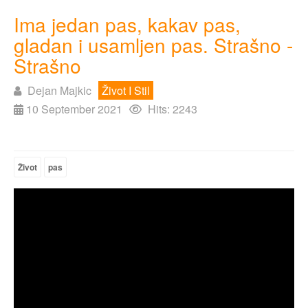
Ima jedan pas, kakav pas,
gladan i usamljen pas. Strašno -
Strašno
Dejan Majkic
Život I Stil
10 September 2021
Hits: 2243
Život
pas